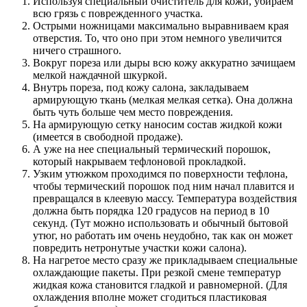
Используя специальный очиститель для кожи, убираем
всю грязь с поврежденного участка.
Острыми ножницами максимально выравниваем края
отверстия. То, что оно при этом немного увеличится
ничего страшного.
Вокруг пореза или дыры всю кожу аккуратно зачищаем
мелкой наждачной шкуркой.
Внутрь пореза, под кожу салона, закладываем
армирующую ткань (мелкая мелкая сетка). Она должна
быть чуть больше чем место повреждения.
На армирующую сетку наносим состав жидкой кожи
(имеется в свободной продаже).
А уже на нее специальный термический порошок,
который накрываем тефлоновой прокладкой.
Узким утюжком проходимся по поверхности тефлона,
чтобы термический порошок под ним начал плавится и
превращался в клеевую массу. Температура воздействия
должна быть порядка 120 градусов на период в 10
секунд. (Тут можно использовать и обычный бытовой
утюг, но работать им очень неудобно, так как он может
повредить нетронутые участки кожи салона).
На нагретое место сразу же прикладываем специальные
охлаждающие пакеты. При резкой смене температур
жидкая кожа становится гладкой и равномерной. (Для
охлаждения вполне может сгодиться пластиковая