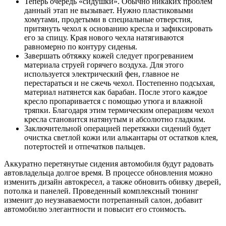
Теперь очередь «сидушки». Обычно никаких проблем
данный этап не вызывает. Нужно пластиковыми
хомутами, продетыми в специальные отверстия,
притянуть чехол к основанию кресла и зафиксировать
его за спицу. Края нового чехла натягиваются
равномерно по контуру сиденья.
Завершать обтяжку кожей следует прогреванием
материала струей горячего воздуха. Для этого
используется электрический фен, главное не
перестараться и не сжечь чехол. Постепенно подсыхая,
материал натянется как барабан. После этого каждое
кресло пропаривается с помощью утюга и влажной
тряпки. Благодаря этим термическим операциям чехол
кресла становится натянутым и абсолютно гладким.
Заключительной операцией перетяжки сидений будет
очистка светлой кожи или алькантары от остатков клея,
потертостей и отпечатков пальцев.
Аккуратно перетянутые сидения автомобиля будут радовать
автовладельца долгое время. В процессе обновления можно
изменить дизайн автокресел, а также обновить обивку дверей,
потолка и панелей. Проведенный комплексный тюнинг
изменит до неузнаваемости потрепанный салон, добавит
автомобилю элегантности и повысит его стоимость.