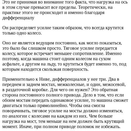
Это не принимая во внимание того факта, что нагрузка на ось
в этом случае превысит все пределы. Теоретически, на
практике этого не происходит и именно благодаря
дифференциалу
Он распределяет усилие таким образом, что всегда крутится
только одно колесо.
Оно не является ведущим постоянно, как могло показаться,
это было бы слишком просто. Тяговое усилие передается
колесу, которое встречает меньшее сопротивление. Именно
поэтому, когда машина стоит одним колесом на сухом
асфальте, а другим на льду, то крутиться будет именно то, под
которым находится скользкая поверхность.
Применительно к Ниве, дифференциалов у нее три. Два в
переднем и заднем мостах, межколесные, и один, межосевой,
в раздаточной коробке. Для чего он нужен? Это обратная
сторона постоянного полного привода. Дело в том, что если
обоим мостам передать одинаковое усилие, то машина сможет
двигаться только прямолинейно. Чтобы она смогла
поворачивать, тяговое усилие на мосты должно изменяться,
по аналогии с колесами на каждом из них. Чем больше
нагрузка на мост, тем меньше на нем должен быть крутящий
момент. Иначе, при полном приводе поломок не избежать.