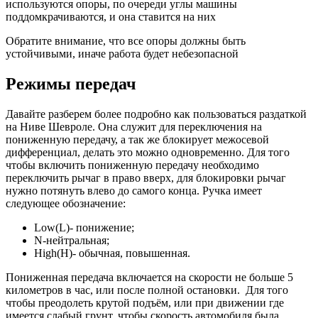
используются опоры, по очереди углы машины
поддомкрачиваются, и она ставится на них
Обратите внимание, что все опоры должны быть
устойчивыми, иначе работа будет небезопасной
Режимы передач
Давайте разберем более подробно как пользоваться раздаткой
на Ниве Шевроле. Она служит для переключения на
пониженную передачу, а так же блокирует межосевой
дифференциал, делать это можно одновременно. Для того
чтобы включить пониженную передачу необходимо
переключить рычаг в право вверх, для блокировки рычаг
нужно потянуть влево до самого конца. Ручка имеет
следующее обозначение:
Low(L)- понижение;
N-нейтральная;
High(H)- обычная, повышенная.
Пониженная передача включается на скорости не больше 5
километров в час, или после полной остановки. Для того
чтобы преодолеть крутой подъём, или при движении где
имеется слабый грунт, чтобы скорость автомобиля была