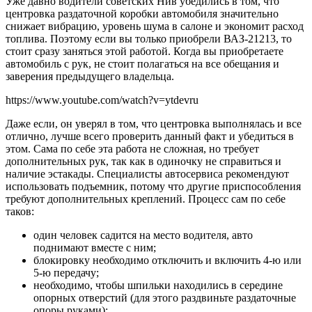
Уже давно водители советских Нив убедились в том, что
центровка раздаточной коробки автомобиля значительно
снижает вибрацию, уровень шума в салоне и экономит расход
топлива. Поэтому если вы только приобрели ВАЗ-21213, то
стоит сразу заняться этой работой. Когда вы приобретаете
автомобиль с рук, не стоит полагаться на все обещания и
заверения предыдущего владельца.
https://www.youtube.com/watch?v=ytdevru
Даже если, он уверял в том, что центровка выполнялась и все
отлично, лучше всего проверить данный факт и убедиться в
этом. Сама по себе эта работа не сложная, но требует
дополнительных рук, так как в одиночку не справиться и
наличие эстакады. Специалисты автосервиса рекомендуют
использовать подъемник, потому что другие приспособления
требуют дополнительных креплений. Процесс сам по себе
таков:
один человек садится на место водителя, авто
поднимают вместе с ним;
блокировку необходимо отключить и включить 4-ю или
5-ю передачу;
необходимо, чтобы шпильки находились в середине
опорных отверстий (для этого раздвиньте раздаточные
опоры руками);