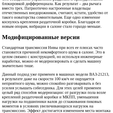
блокировкой дифференциала. Как результат – два рычага
вместо трех. Патриотично настроенные владельцы
отечественных внедорожников, считают, кстати, удобство от
такого новаторства сомнительным. Еще одно изменение
коснулось крепления раздаточной коробки. Благодаря ее
новым опорам, вибрации в салоне стало гораздо меньше.
Модифицированные версии
Стандартная трансмиссия Нивы при всех ее плюсах часто
становится причиной некомфортного шума в салоне. Это в
целом связано с конструкцией, но используя инженерные
наработки, можно ее модернизировать и сделать машину
значительно тише.
Данный подход уже применен в машинах модели ВАЗ-21213,
в результате даже на скорости 100 км/ч не ощущается
неприятного шума, можно спокойно разговаривать и без
усилия услышать собеседника. Для этих целей применен
целый ряд способов модернизации: от разгрузки пола возле
креплений раздаточной коробки и МКПП, уменьшения
нагрузки на подшипники валов до сглаживания пиковых
моментов в условиях увеличивающихся нагрузок на
трансмиссию. Эффект достигается изменением места монтажа