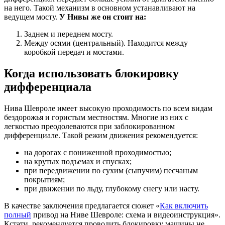
на него. Такой механизм в основном устанавливают на
ведущем мосту.
У Нивы же он стоит на:
Заднем и переднем мосту.
Между осями (центральный). Находится между
коробкой передач и мостами.
Когда использовать блокировку
дифференциала
Нива Шевроле имеет высокую проходимость по всем видам
бездорожья и гористым местностям. Многие из них с
легкостью преодолеваются при заблокированном
дифференциале. Такой режим движения рекомендуется:
на дорогах с пониженной проходимостью;
на крутых подъемах и спусках;
при передвижении по сухим (сыпучим) песчаным
покрытиям;
при движении по льду, глубокому снегу или насту.
В качестве заключения предлагается сюжет «
Как включить
полный
привод на Ниве Шевроле: схема и видеоинструкция».
Кстати, рекомендуется проводить блокировку машины не