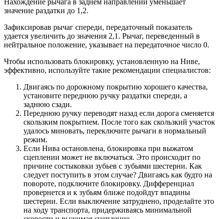
Нахождение рычага в заднем направлении уменьшает
значение раздатки до 1,2.
Зафиксировав рычаг спереди, передаточный показатель
удается увеличить до значения 2,1. Рычаг, переведенный в
нейтральное положение, указывает на передаточное число 0.
Чтобы использовать блокировку, установленную на Ниве,
эффективно, используйте такие рекомендации специалистов:
Двигаясь по дорожному покрытию хорошего качества,
установите переднюю ручку раздатки спереди, а
заднюю сзади.
Переднюю ручку переводят назад если дорога сменяется
скользким покрытием. После того как скользкий участок
удалось миновать, переключите рычаги в нормальный
режим.
Если Нива остановлена, блокировка при выжатом
сцеплении может не включаться. Это происходит по
причине состыковки зубьев с зубьями шестерни. Как
следует поступить в этом случае? Двигаясь как будто на
повороте, подключите блокировку. Дифференциал
провернется и к зубьям ближе подойдут впадины
шестерни. Если выключение затруднено, проделайте это
на ходу транспорта, придерживаясь минимальной
скорости и выжимая сцепление.