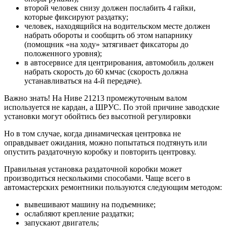
второй человек снизу должен послабить 4 гайки,
которые фиксируют раздатку;
человек, находящийся на водительском месте должен
набрать обороты и сообщить об этом напарнику
(помощник «на ходу» затягивает фиксаторы до
положенного уровня);
в автосервисе для центрирования, автомобиль должен
набрать скорость до 60 кмчас (скорость должна
устанавливаться на 4-й передаче).
Важно знать! На Ниве 21213 промежуточным валом
используется не кардан, а ШРУС. По этой причине заводские
установки могут обойтись без высотной регулировки
Но в том случае, когда динамическая центровка не
оправдывает ожидания, можно попытаться подтянуть или
опустить раздаточную коробку и повторить центровку.
Правильная установка раздаточной коробки может
производиться несколькими способами. Чаще всего в
автомастерских ремонтники пользуются следующим методом:
вывешивают машину на подъемнике;
ослабляют крепление раздатки;
запускают двигатель;