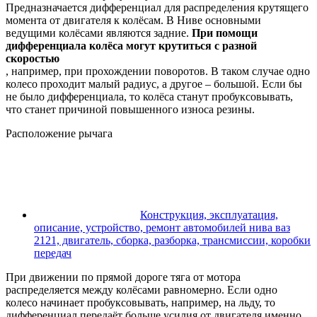
Предназначается дифференциал для распределения крутящего
момента от двигателя к колёсам. В Ниве основными
ведущими колёсами являются задние.
При помощи
дифференциала колёса могут крутиться с разной
скоростью
, например, при прохождении поворотов. В таком случае одно
колесо проходит малый радиус, а другое – большой. Если бы
не было дифференциала, то колёса станут пробуксовывать,
что станет причиной повышенного износа резины.
Расположение рычага
Конструкция, эксплуатация,
описание, устройство, ремонт автомобилей нива ваз
2121, двигатель, сборка, разборка, трансмиссии, коробки
передач
При движении по прямой дороге тяга от мотора
распределяется между колёсами равномерно. Если одно
колесо начинает пробуксовывать, например, на льду, то
дифференциал передаёт больше усилия от двигателя именно