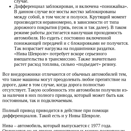
случае.
Дифференциал заблокирован, и включена «понижайка».
В данном случае все мосты жестко заблокированы
между собой, в том числе и полуоси. Крутящий момент
производится неравномерно, в зависимости от типа
дорожного покрытия (грязь, песок и так далее). В таком
режиме работы достигается наилучшая проходимость
автомобиля. Но ездить с постоянно включенной
понижающей передачей и с блокировками не получится.
Так возрастает нагрузка на подшипники раздатки.
«Нива Шевроле» потребует вскоре серьезного
вмешательства в трансмиссию. Также значительно
растет расход топлива, сильно «подъедает» резину.
Все внедорожники отличаются от обычных автомобилей тем,
что такие машины могут преодолевать любое препятствие на
дороге, даже в том случае, когда дорога полностью
отсутствует. Такую особенность эти автомобили получили из-
за наличия в них полного привода, который может быть как
постоянным, так и подключаемым.
Полный привод приводится в действие при помощи
дифференциалов. Такой есть и у Нивы Шевроле.
Нива – автомобиль, который выпускается с 1977 года.
Отличается он от других отечественных машин постоянным