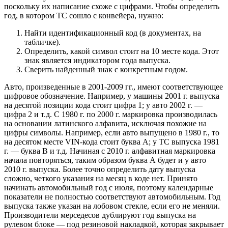
поскольку их написание схоже с цифрами. Чтобы определить
год, в котором ТС сошло с конвейера, нужно:
Найти идентификационный код (в документах, на
табличке).
Определить, какой символ стоит на 10 месте кода. Этот
знак является индикатором года выпуска.
Сверить найденный знак с конкретным годом.
Авто, произведенные в 2001-2009 гг., имеют соответствующее
цифровое обозначение. Например, у машины 2001 г. выпуска
на десятой позиции кода стоит цифра 1; у авто 2002 г. —
цифра 2 и т.д. С 1980 г. по 2000 г. маркировка производилась
на основании латинского алфавита, исключая похожие на
цифры символы. Например, если авто выпущено в 1980 г., то
на десятом месте VIN-кода стоит буква А; у ТС выпуска 1981
г. — буква В и т.д. Начиная с 2010 г. алфавитная маркировка
начала повторяться, таким образом буква А будет и у авто
2010 г. выпуска. Более точно определить дату выпуска
сложно, четкого указания на месяц в коде нет. Принято
начинать автомобильный год с июля, поэтому календарные
показатели не полностью соответствуют автомобильным. Год
выпуска также указан на лобовом стекле, если его не меняли.
Производители мерседесов дублируют год выпуска на
рулевом блоке — под резиновой накладкой, которая закрывает