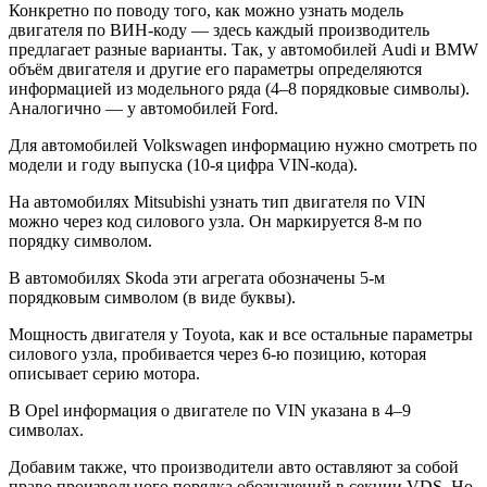
Конкретно по поводу того, как можно узнать модель
двигателя по ВИН-коду — здесь каждый производитель
предлагает разные варианты. Так, у автомобилей Audi и BMW
объём двигателя и другие его параметры определяются
информацией из модельного ряда (4–8 порядковые символы).
Аналогично — у автомобилей Ford.
Для автомобилей Volkswagen информацию нужно смотреть по
модели и году выпуска (10-я цифра VIN-кода).
На автомобилях Mitsubishi узнать тип двигателя по VIN
можно через код силового узла. Он маркируется 8-м по
порядку символом.
В автомобилях Skoda эти агрегата обозначены 5-м
порядковым символом (в виде буквы).
Мощность двигателя у Toyota, как и все остальные параметры
силового узла, пробивается через 6-ю позицию, которая
описывает серию мотора.
В Opel информация о двигателе по VIN указана в 4–9
символах.
Добавим также, что производители авто оставляют за собой
право произвольного порядка обозначений в секции VDS. Но