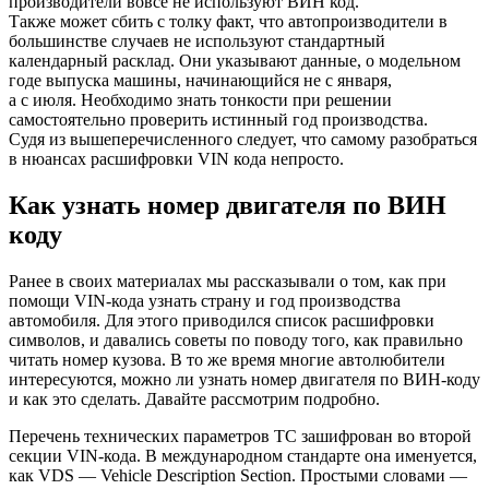
производители вовсе не используют ВИН код.
Также может сбить с толку факт, что автопроизводители в
большинстве случаев не используют стандартный
календарный расклад. Они указывают данные, о модельном
годе выпуска машины, начинающийся не с января,
а с июля. Необходимо знать тонкости при решении
самостоятельно проверить истинный год производства.
Судя из вышеперечисленного следует, что самому разобраться
в нюансах расшифровки VIN кода непросто.
Как узнать номер двигателя по ВИН
коду
Ранее в своих материалах мы рассказывали о том, как при
помощи VIN-кода узнать страну и год производства
автомобиля. Для этого приводился список расшифровки
символов, и давались советы по поводу того, как правильно
читать номер кузова. В то же время многие автолюбители
интересуются, можно ли узнать номер двигателя по ВИН-коду
и как это сделать. Давайте рассмотрим подробно.
Перечень технических параметров ТС зашифрован во второй
секции VIN-кода. В международном стандарте она именуется,
как VDS — Vehicle Description Section. Простыми словами —