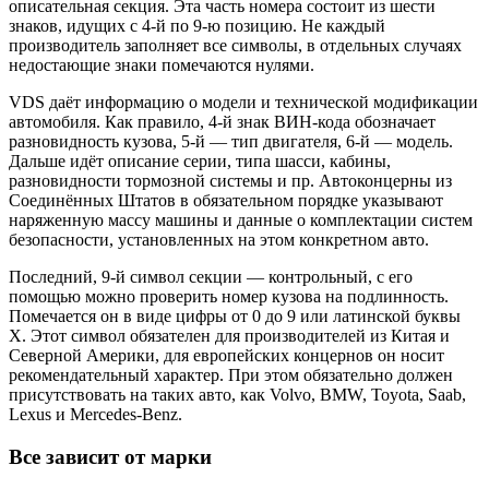
описательная секция. Эта часть номера состоит из шести
знаков, идущих с 4-й по 9-ю позицию. Не каждый
производитель заполняет все символы, в отдельных случаях
недостающие знаки помечаются нулями.
VDS даёт информацию о модели и технической модификации
автомобиля. Как правило, 4-й знак ВИН-кода обозначает
разновидность кузова, 5-й — тип двигателя, 6-й — модель.
Дальше идёт описание серии, типа шасси, кабины,
разновидности тормозной системы и пр. Автоконцерны из
Соединённых Штатов в обязательном порядке указывают
наряженную массу машины и данные о комплектации систем
безопасности, установленных на этом конкретном авто.
Последний, 9-й символ секции — контрольный, с его
помощью можно проверить номер кузова на подлинность.
Помечается он в виде цифры от 0 до 9 или латинской буквы
X. Этот символ обязателен для производителей из Китая и
Северной Америки, для европейских концернов он носит
рекомендательный характер. При этом обязательно должен
присутствовать на таких авто, как Volvo, BMW, Toyota, Saab,
Lexus и Mercedes-Benz.
Все зависит от марки