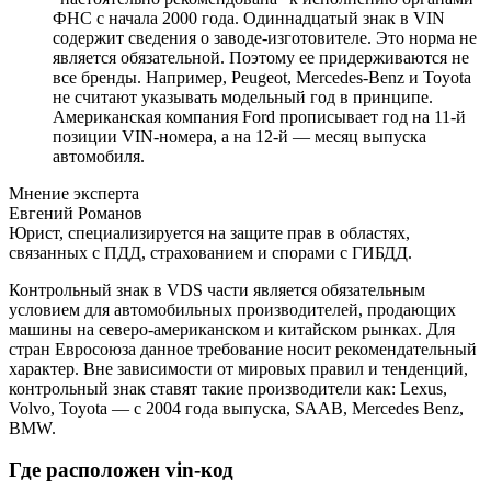
ФНС с начала 2000 года. Одиннадцатый знак в VIN
содержит сведения о заводе-изготовителе. Это норма не
является обязательной. Поэтому ее придерживаются не
все бренды. Например, Peugeot, Mercedes-Benz и Toyota
не считают указывать модельный год в принципе.
Американская компания Ford прописывает год на 11-й
позиции VIN-номера, а на 12-й — месяц выпуска
автомобиля.
Мнение эксперта
Евгений Романов
Юрист, специализируется на защите прав в областях,
связанных с ПДД, страхованием и спорами с ГИБДД.
Контрольный знак в VDS части является обязательным
условием для автомобильных производителей, продающих
машины на северо-американском и китайском рынках. Для
стран Евросоюза данное требование носит рекомендательный
характер. Вне зависимости от мировых правил и тенденций,
контрольный знак ставят такие производители как: Lexus,
Volvo, Toyota — с 2004 года выпуска, SAAB, Mercedes Benz,
BMW.
Где расположен vin-код