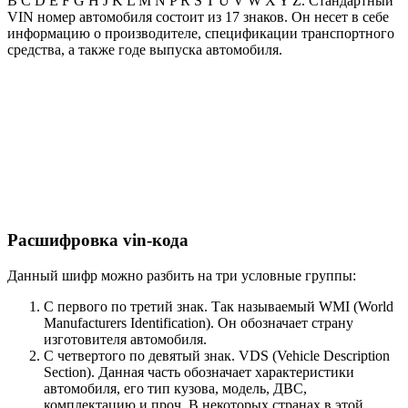
B C D E F G H J K L M N P R S T U V W X Y Z. Стандартный
VIN номер автомобиля состоит из 17 знаков. Он несет в себе
информацию о производителе, спецификации транспортного
средства, а также годе выпуска автомобиля.
Расшифровка vin-кода
Данный шифр можно разбить на три условные группы:
С первого по третий знак. Так называемый WMI (World
Manufacturers Identification). Он обозначает страну
изготовителя автомобиля.
С четвертого по девятый знак. VDS (Vehicle Description
Section). Данная часть обозначает характеристики
автомобиля, его тип кузова, модель, ДВС,
комплектацию и проч. В некоторых странах в этой