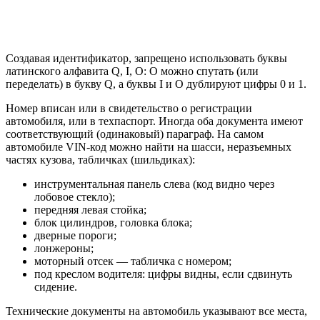
Создавая идентификатор, запрещено использовать буквы
латинского алфавита Q, I, O: O можно спутать (или
переделать) в букву Q, а буквы I и О дублируют цифры 0 и 1.
Номер вписан или в свидетельство о регистрации
автомобиля, или в техпаспорт. Иногда оба документа имеют
соответствующий (одинаковый) параграф. На самом
автомобиле VIN-код можно найти на шасси, неразъемных
частях кузова, табличках (шильдиках):
инструментальная панель слева (код видно через
лобовое стекло);
передняя левая стойка;
блок цилиндров, головка блока;
дверные пороги;
лонжероны;
моторный отсек — табличка с номером;
под креслом водителя: цифры видны, если сдвинуть
сидение.
Технические документы на автомобиль указывают все места,