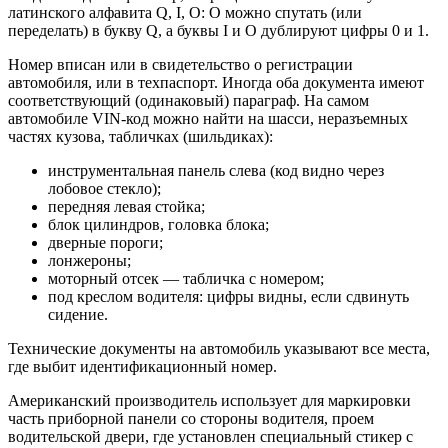
латинского алфавита Q, I, O: O можно спутать (или
переделать) в букву Q, а буквы I и О дублируют цифры 0 и 1.
Номер вписан или в свидетельство о регистрации
автомобиля, или в техпаспорт. Иногда оба документа имеют
соответствующий (одинаковый) параграф. На самом
автомобиле VIN-код можно найти на шасси, неразъемных
частях кузова, табличках (шильдиках):
инструментальная панель слева (код видно через
лобовое стекло);
передняя левая стойка;
блок цилиндров, головка блока;
дверные пороги;
лонжероны;
моторный отсек — табличка с номером;
под креслом водителя: цифры видны, если сдвинуть
сидение.
Технические документы на автомобиль указывают все места,
где выбит идентификационный номер.
Американский производитель использует для маркировки
часть приборной панели со стороны водителя, проем
водительской двери, где установлен специальный стикер с