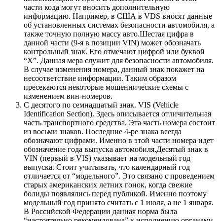
части кода могут вносить дополнительную
информацию. Например, в США в VDS вносят данные
об установленных системах безопасности автомобиля, а
также точную полную массу авто.Шестая цифра в
данной части (9-я в позиции VIN) может обозначать
контрольный знак. Его отмечают цифрой или буквой
“Х”. Данная мера служит для безопасности автомобиля.
В случае изменения номера, данный знак покажет на
несоответствие информации. Таким образом
пресекаются некоторые мошеннические схемы с
изменением вин-номеров.
С десятого по семнадцатый знак. VIS (Vehicle
Identification Section). Здесь описывается отличительная
часть транспортного средства. Эта часть номера состоит
из восьми знаков. Последние 4-ре знака всегда
обозначают цифрами. Именно в этой части номера идет
обозначение года выпуска автомобиля.Десятый знак в
VIN (первый в VIS) указывает на модельный год
выпуска. Стоит учитывать, что календарный год
отличается от “модельного”. Это связано с проведением
старых американских летних гонок, когда свежие
болиды появлялись перед публикой. Именно поэтому
модельный год принято считать с 1 июля, а не 1 января.
В Российской Федерации данная норма была
“настоятельно рекомендована” к исполнению органами