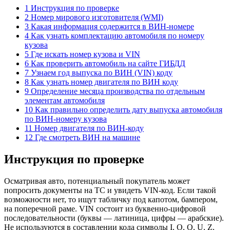
1 Инструкция по проверке
2 Номер мирового изготовителя (WMI)
3 Какая информация содержится в ВИН-номере
4 Как узнать комплектацию автомобиля по номеру
кузова
5 Где искать номер кузова и VIN
6 Как проверить автомобиль на сайте ГИБДД
7 Узнаем год выпуска по ВИН (VIN) коду
8 Как узнать номер двигателя по ВИН коду
9 Определение месяца производства по отдельным
элементам автомобиля
10 Как правильно определить дату выпуска автомобиля
по ВИН-номеру кузова
11 Номер двигателя по ВИН-коду
12 Где смотреть ВИН на машине
Инструкция по проверке
Осматривая авто, потенциальный покупатель может
попросить документы на ТС и увидеть VIN-код. Если такой
возможности нет, то ищут табличку под капотом, бампером,
на поперечной раме. VIN состоит из буквенно-цифровой
последовательности (буквы — латиница, цифры — арабские).
Не используются в составлении кода символы I, O, Q, U, Z,