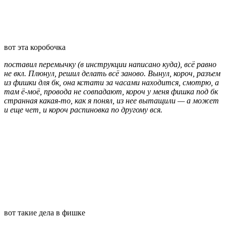
вот эта коробочка
поставил перемычку (в инструкции написано куда), всё равно
не вкл. Плюнул, решил делать всё заново. Вынул, короч, разъем
из фишки для бк, она кстати за часами находится, смотрю, а
там ё-моё, провода не совпадают, короч у меня фишка под бк
странная какая-то, как я понял, из нее вытащили — а может
и еще чет, и короч распиновка по другому вся.
вот такие дела в фишке