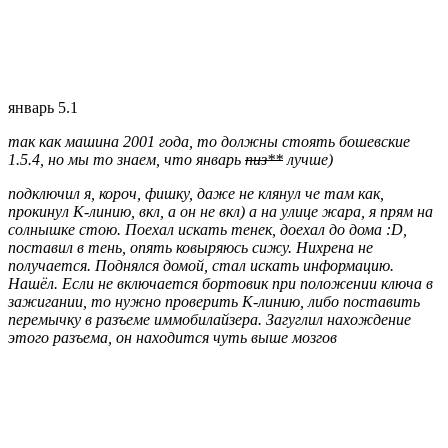
январь 5.1
так как машина 2001 года, то должны стоять бошевские
1.5.4, но мы то знаем, что январь
пиз**
лучше)
подключил я, короч, фишку, даже не клянул че там как,
прокинул К-линию, вкл, а он не вкл) а на улице жара, я прям на
солнышке стою. Поехал искать тенек, доехал до дома :D,
поставил в тень, опять ковыряюсь сижу. Нихрена не
получается. Поднялся домой, стал искать информацию.
Нашёл. Если не включается бортовик при положении ключа в
зажигании, то нужно проверить К-линию, либо поставить
перемычку в разъеме иммобилайзера. Загуглил нахождение
этого разъема, он находится чуть выше мозгов