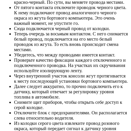
красно-черный. По сути, вы меняете провода местами.
От пятого контакта отключите проводок черного цвета.
К нему подключают провод аналогичного черного
окраса из жгута бортового компьютера. Это очень
важный момент, не упустите го.
Сюда подключается черный провод от колодки.
Теперь очередь за восьмым контактом. С него снимается
белый провод, подключается на его место белый
проводок из жгута. То есть вновь происходит смена
местами.
Убедитесь, что между проводами имеется контакт.
Проверьте качество фиксации каждого отключенного и
подключенного проводка. На участках их скручивания
используйте изолирующую ленту.
Через внутренний участок консоли жгут протягивается
к месту последующей установки бортового компьютера.
Далее следует аккуратно, то прочно подключить его к
датчику, который отвечает за регулировку уровня
топлива в автомобиле.
Снимите щит приборов, чтобы открыть себе доступ к
серой колодке.
Отключите блок с предохранителями. Он располагается
слева относительно водителя.
Из колодки серого цвета извлеките провод розового
окраса, который передает сигнал к датчику уровня