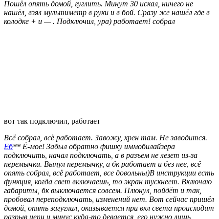
Пошёл опять домой, гуглить. Минут 30 искал, ничего не
нашёл, взял мультиметр в руки и в бой. Сразу же нашёл где в
колодке + и — . Подключил, ура) работает! собрал
вот так подключил, работает
Всё собрал, всё работает. Завожу, хрен там. Не заводится.
Еб
**
Ё-мое! Забыл обратно фишку иммобилайзера
подключить, начал подключать, а в разъем не лезет из-за
перемычки. Вынул перемычку, а бк работает и без нее, всё
опять собрал, всё работает, все довольны)В инструкции есть
функция, когда свет включаешь, то экран тускнеет. Включаю
габариты, бк выключается совсем. Плюнул, пойдёт и так,
пробовал переподключать, изменений нет. Вот сейчас пришёл
домой, опять загуглил, оказывается при вкл света происходит
разрыв цепи и минус куда-то девается, его нужно лишь