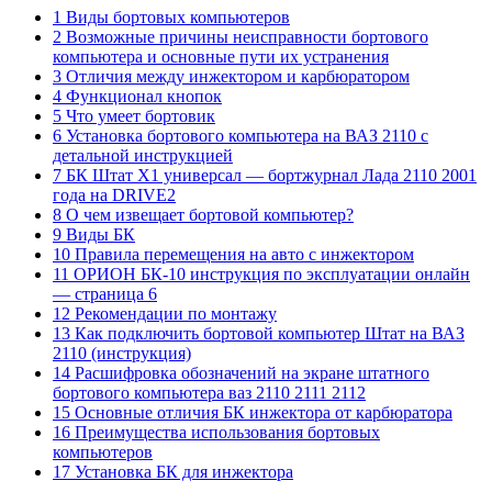
1 Виды бортовых компьютеров
2 Возможные причины неисправности бортового
компьютера и основные пути их устранения
3 Отличия между инжектором и карбюратором
4 Функционал кнопок
5 Что умеет бортовик
6 Установка бортового компьютера на ВАЗ 2110 с
детальной инструкцией
7 БК Штат Х1 универсал — бортжурнал Лада 2110 2001
года на DRIVE2
8 О чем извещает бортовой компьютер?
9 Виды БК
10 Правила перемещения на авто с инжектором
11 ОРИОН БК-10 инструкция по эксплуатации онлайн
— страница 6
12 Рекомендации по монтажу
13 Как подключить бортовой компьютер Штат на ВАЗ
2110 (инструкция)
14 Расшифровка обозначений на экране штатного
бортового компьютера ваз 2110 2111 2112
15 Основные отличия БК инжектора от карбюратора
16 Преимущества использования бортовых
компьютеров
17 Установка БК для инжектора