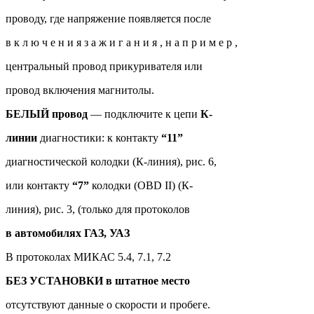
проводу, где напряжение появляется после
в к л ю ч е н и я з а ж и г а н и я , н а п р и м е р ,
центральный провод прикуривателя или
провод включения магнитолы.
БЕЛЫЙ провод
— подключите к цепи
К-
линии
диагностики: к контакту
“11”
диагностической колодки (К-линия), рис. 6,
или контакту
“7”
колодки (OBD II) (К-
линия), рис. 3, (только для протоколов
в автомобилях ГАЗ, УАЗ
В протоколах МИКАС 5.4, 7.1, 7.2
БЕЗ УСТАНОВКИ в штатное место
отсутствуют данные о скорости и пробеге.