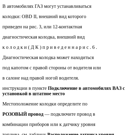
В автомобилях ГАЗ могут устанавливаться
колодки: OBD II, внешний вид которого
приведен на рис. 3, или 12-контактная
диагностическая колодка, внешний вид
к о л о д к и ( Д К ) п р и в е д е н н а р и с . 6 .
Диагностическая колодка может находиться
под капотом с правой стороны от водителя или
в салоне над правой ногой водителя.
инструкции в пункте
Подключение в автомобилях ВАЗ с
установкой в штатное место
Местоположение колодки определите по
РОЗОВЫЙ провод
— подключите провод в
комбинации приборов или к датчику уровня
топлива, см. таблицу
Расположение датчика уровня