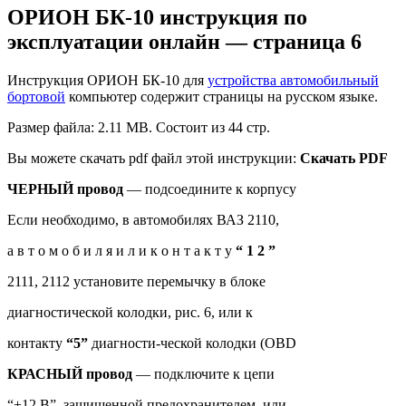
ОРИОН БК-10 инструкция по
эксплуатации онлайн — страница 6
Инструкция ОРИОН БК-10 для
устройства автомобильный
бортовой
компьютер содержит страницы на русском языке.
Размер файла: 2.11 MB. Состоит из 44 стр.
Вы можете скачать pdf файл этой инструкции:
Скачать PDF
ЧЕРНЫЙ провод
— подсоедините к корпусу
Если необходимо, в автомобилях ВАЗ 2110,
а в т о м о б и л я и л и к о н т а к т у
“ 1 2 ”
2111, 2112 установите перемычку в блоке
диагностической колодки, рис. 6, или к
контакту
“5”
диагности-ческой колодки (OBD
КРАСНЫЙ провод
— подключите к цепи
“+12 В”, защищенной предохранителем, или