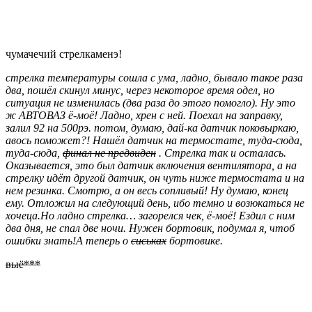
чумачечий стрелкаменэ!
стрелка температуры сошла с ума, ладно, бывало такое раза
два, пошёл скинул минус, через некоторое время одел, но
ситуация не изменилась (два раза до этого помогло). Ну это
ж АВТОВАЗ ё-моё! Ладно, хрен с ней. Поехал на заправку,
залил 92 на 500рэ. потом, думаю, дай-ка датчик поковыркаю,
авось поможет?! Нашёл датчик на термостате, туда-сюда,
туда-сюда,
финал не предвиден
. Стрелка так и осталась.
Оказывается, это был датчик включения вентилятора, а на
стрелку идёт другой датчик, он чуть ниже термостата и на
нем резинка. Смотрю, а он весь сопливый! Ну думаю, конец
ему. Отложил на следующий день, ибо темно и возюкаться не
хочеца.Но ладно стрелка… загорелся чек, ё-моё! Ездил с ним
два дня, не спал две ночи. Нужен бортовик, подумал я, чтоб
ошибки знать!А теперь о
сиськах
бортовике.
выё***