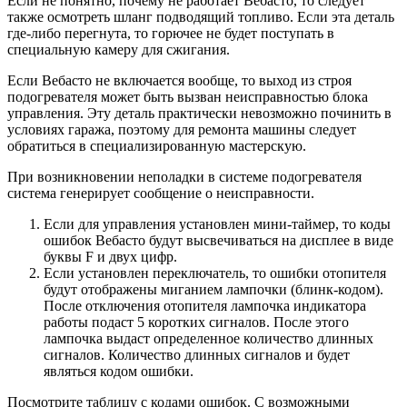
Если не понятно, почему не работает Вебасто, то следует
также осмотреть шланг подводящий топливо. Если эта деталь
где-либо перегнута, то горючее не будет поступать в
специальную камеру для сжигания.
Если Вебасто не включается вообще, то выход из строя
подогревателя может быть вызван неисправностью блока
управления. Эту деталь практически невозможно починить в
условиях гаража, поэтому для ремонта машины следует
обратиться в специализированную мастерскую.
При возникновении неполадки в системе подогревателя
система генерирует сообщение о неисправности.
Если для управления установлен мини-таймер, то коды
ошибок Вебасто будут высвечиваться на дисплее в виде
буквы F и двух цифр.
Если установлен переключатель, то ошибки отопителя
будут отображены миганием лампочки (блинк-кодом).
После отключения отопителя лампочка индикатора
работы подаст 5 коротких сигналов. После этого
лампочка выдаст определенное количество длинных
сигналов. Количество длинных сигналов и будет
являться кодом ошибки.
Посмотрите таблицу с кодами ошибок. С возможными