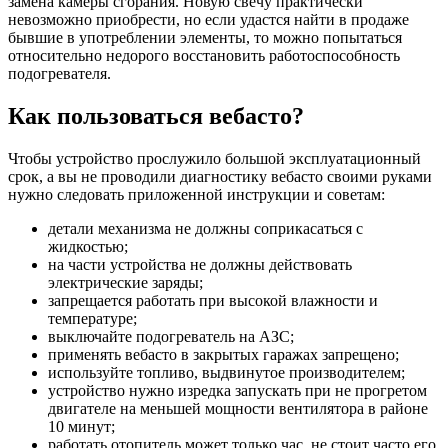
замена камеры сгорания. Новую свечу практически
невозможно приобрести, но если удастся найти в продаже
бывшие в употреблении элементы, то можно попытаться
относительно недорого восстановить работоспособность
подогревателя.
Как пользоваться вебасто?
Чтобы устройство прослужило большой эксплуатационный
срок, а вы не проводили диагностику вебасто своими руками
нужно следовать приложенной инструкции и советам:
детали механизма не должны соприкасаться с
жидкостью;
на части устройства не должны действовать
электрические заряды;
запрещается работать при высокой влажности и
температуре;
выключайте подогреватель на АЗС;
применять вебасто в закрытых гаражах запрещено;
используйте топливо, выдвинутое производителем;
устройство нужно изредка запускать при не прогретом
двигателе на меньшей мощности вентилятора в районе
10 минут;
работать отопитель может только час, не стоит часто его