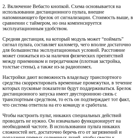
2. Включение Вебасто кнопкой. Схема основывается на
использовании дистанционного пульта, внешне
напоминающего брелок от сигнализации. Стоимость выше, в
сравнении с таймером, но она компенсируется
эксплуатационным удобством.
Средняя дистанция, на который модуль может “поймать”
сигнал пульта, составляет километр, чего вполне достаточно
для большинства эксплуатационных условий. Расстояние
может снижаться из-за наличия физических препятствий
между приемником и передатчиком (плотная застройка,
толстые стены), а также из-за радиопомех.
Настройки дают возможность владельцу транспортного
средства скорректировать временные промежутки, в течение
которых пусковые показатели будут поддерживаться. Брелок
дистанционного запуска имеет двустороннюю связь с
транспортным средством, то есть он подтверждает тот факт,
что система ответила на его команду и сработала.
Чтобы настроить пульт, никаких специальных действий
проводить не нужно. Он изначально функционирует на
необходимой частоте. В использовании пульта никаких
сложностей нет, достаточно беречь его от загрязнений и
попадания прямых солнечных лучей, чтобы свести к