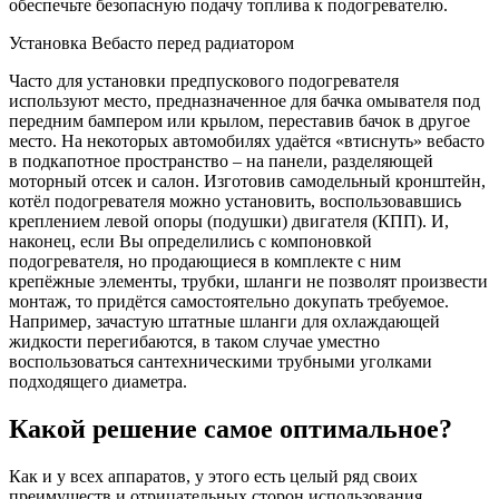
обеспечьте безопасную подачу топлива к подогревателю.
Установка Вебасто перед радиатором
Часто для установки предпускового подогревателя
используют место, предназначенное для бачка омывателя под
передним бампером или крылом, переставив бачок в другое
место. На некоторых автомобилях удаётся «втиснуть» вебасто
в подкапотное пространство – на панели, разделяющей
моторный отсек и салон. Изготовив самодельный кронштейн,
котёл подогревателя можно установить, воспользовавшись
креплением левой опоры (подушки) двигателя (КПП). И,
наконец, если Вы определились с компоновкой
подогревателя, но продающиеся в комплекте с ним
крепёжные элементы, трубки, шланги не позволят произвести
монтаж, то придётся самостоятельно докупать требуемое.
Например, зачастую штатные шланги для охлаждающей
жидкости перегибаются, в таком случае уместно
воспользоваться сантехническими трубными уголками
подходящего диаметра.
Какой решение самое оптимальное?
Как и у всех аппаратов, у этого есть целый ряд своих
преимуществ и отрицательных сторон использования.