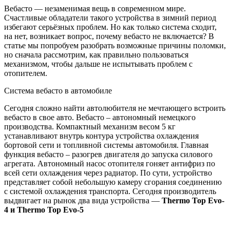
Вебасто — незаменимая вещь в современном мире.
Счастливые обладатели такого устройства в зимний период
избегают серьёзных проблем. Но как только система сходит,
на нет, возникает вопрос, почему вебасто не включается? В
статье мы попробуем разобрать возможные причины поломки,
но сначала рассмотрим, как правильно пользоваться
механизмом, чтобы дальше не испытывать проблем с
отопителем.
Система вебасто в автомобиле
Сегодня сложно найти автолюбителя не мечтающего встроить
вебасто в свое авто. Вебасто – автономный немецкого
производства. Компактный механизм весом 5 кг
устанавливают внутрь контура устройства охлаждения
бортовой сети и топливной системы автомобиля. Главная
функция вебасто – разогрев двигателя до запуска силового
агрегата. Автономный насос отопителя гоняет антифриз по
всей сети охлаждения через радиатор. По сути, устройство
представляет собой небольшую камеру сгорания соединению
с системой охлаждения транспорта. Сегодня производитель
выдвигает на рынок два вида устройства —
Thermo Top Evo-
4 и Thermo Top Evo-5