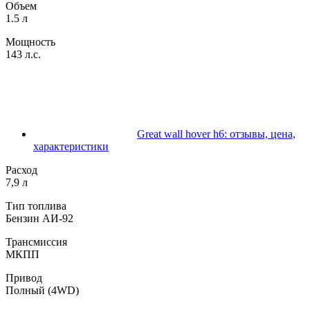
Объем
1.5 л
Мощность
143 л.с.
Great wall hover h6: отзывы, цена,
характеристики
Расход
7,9 л
Тип топлива
Бензин АИ-92
Трансмиссия
МКПП
Привод
Полный (4WD)