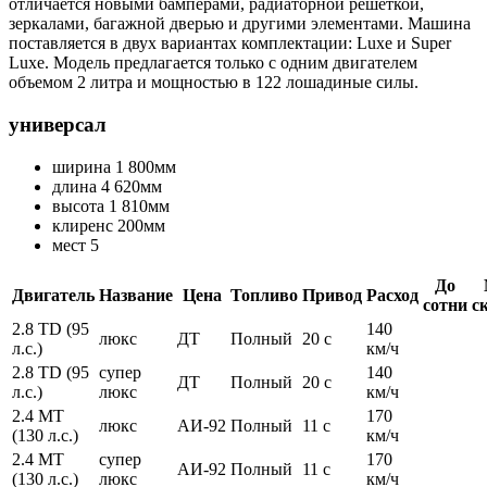
отличается новыми бамперами, радиаторной решеткой,
зеркалами, багажной дверью и другими элементами. Машина
поставляется в двух вариантах комплектации: Luxe и Super
Luxe. Модель предлагается только с одним двигателем
объемом 2 литра и мощностью в 122 лошадиные силы.
универсал
ширина 1 800мм
длина 4 620мм
высота 1 810мм
клиренс 200мм
мест 5
До
Двигатель
Название
Цена
Топливо
Привод
Расход
сотни
с
2.8 TD (95
140
люкс
ДТ
Полный
20 с
л.с.)
км/ч
2.8 TD (95
супер
140
ДТ
Полный
20 с
л.с.)
люкс
км/ч
2.4 MT
170
люкс
АИ-92
Полный
11 с
(130 л.с.)
км/ч
2.4 MT
супер
170
АИ-92
Полный
11 с
(130 л.с.)
люкс
км/ч