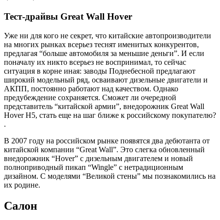
Тест-драйвы Great Wall Hover
Уже ни для кого не секрет, что китайские автопроизводители
на многих рынках всерьез теснят именитых конкурентов,
предлагая “больше автомобиля за меньшие деньги”. И если
поначалу их никто всерьез не воспринимал, то сейчас
ситуация в корне иная: заводы Поднебесной предлагают
широкий модельный ряд, осваивают дизельные двигатели и
АКПП, постоянно работают над качеством. Однако
предубеждение сохраняется. Сможет ли очередной
представитель “китайской армии”, внедорожник Great Wall
Hover H5, стать еще на шаг ближе к российскому покупателю?
.
В 2007 году на российском рынке появятся два дебютанта от
китайской компании “Great Wall”. Это слегка обновленный
внедорожник “Hover” с дизельным двигателем и новый
полноприводный пикап “Wingle” с нетрадиционным
дизайном. С моделями “Великой стены” мы познакомились на
их родине.
Салон