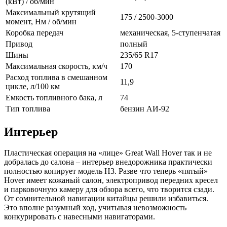
(кВт) / об/мин
Максимальный крутящий
175 / 2500-3000
момент, Нм / об/мин
Коробка передач
механическая, 5-ступенчатая
Привод
полный
Шины
235/65 R17
Максимальная скорость, км/ч
170
Расход топлива в смешанном
11,9
цикле, л/100 км
Емкость топливного бака, л
74
Тип топлива
бензин АИ-92
Интерьер
Пластическая операция на «лице» Great Wall Hover так и не
добралась до салона – интерьер внедорожника практически
полностью копирует модель H3. Разве что теперь «пятый»
Hover имеет кожаный салон, электропривод передних кресел
и парковочную камеру для обзора всего, что творится сзади.
От сомнительной навигации китайцы решили избавиться.
Это вполне разумный ход, учитывая невозможность
конкурировать с навесными навигаторами.