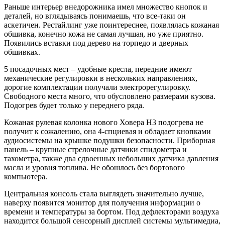
Раньше интерьер внедорожника имел множество кнопок и
деталей, но вглядываясь понимаешь, что все-таки он
аскетичен. Рестайлинг уже поинтереснее, появлялась кожаная
обшивка, конечно кожа не самая лучшая, но уже приятно.
Появились вставки под дерево на торпедо и дверных
обшивках.
5 посадочных мест – удобные кресла, передние имеют
механические регулировки в нескольких направлениях,
дорогие комплектации получали электрорегулировку.
Свободного места много, что обусловлено размерами кузова.
Подогрев будет только у переднего ряда.
Кожаная рулевая колонка нового Ховера Н3 подогрева не
получит к сожалению, она 4-спциевая и обладает кнопками
аудиосистемы на крышке подушки безопасности. Приборная
панель – крупные стрелочные датчики спидометра и
тахометра, также два сдвоенных небольших датчика давления
масла и уровня топлива. Не обошлось без бортового
компьютера.
Центральная консоль стала выглядеть значительно лучше,
наверху появится монитор для получения информации о
времени и температуры за бортом. Под дефлекторами воздуха
находится большой сенсорный дисплей системы мультимедиа,