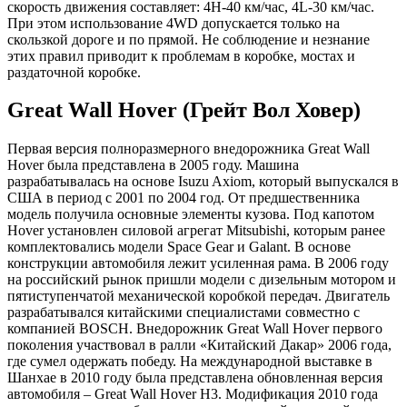
скорость движения составляет: 4H-40 км/час, 4L-30 км/час.
При этом использование 4WD допускается только на
скользкой дороге и по прямой. Не соблюдение и незнание
этих правил приводит к проблемам в коробке, мостах и
раздаточной коробке.
Great Wall Hover (Грейт Вол Ховер)
Первая версия полноразмерного внедорожника Great Wall
Hover была представлена в 2005 году. Машина
разрабатывалась на основе Isuzu Axiom, который выпускался в
США в период с 2001 по 2004 год. От предшественника
модель получила основные элементы кузова. Под капотом
Hover установлен силовой агрегат Mitsubishi, которым ранее
комплектовались модели Space Gear и Galant. В основе
конструкции автомобиля лежит усиленная рама. В 2006 году
на российский рынок пришли модели с дизельным мотором и
пятиступенчатой механической коробкой передач. Двигатель
разрабатывался китайскими специалистами совместно с
компанией BOSCH. Внедорожник Great Wall Hover первого
поколения участвовал в ралли «Китайский Дакар» 2006 года,
где сумел одержать победу. На международной выставке в
Шанхае в 2010 году была представлена обновленная версия
автомобиля – Great Wall Hover H3. Модификация 2010 года