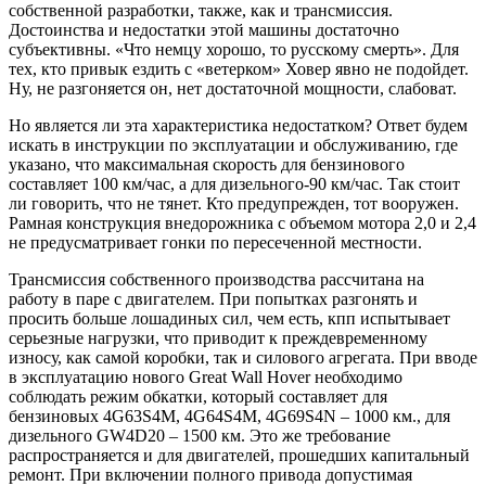
собственной разработки, также, как и трансмиссия.
Достоинства и недостатки этой машины достаточно
субъективны. «Что немцу хорошо, то русскому смерть». Для
тех, кто привык ездить с «ветерком» Ховер явно не подойдет.
Ну, не разгоняется он, нет достаточной мощности, слабоват.
Но является ли эта характеристика недостатком? Ответ будем
искать в инструкции по эксплуатации и обслуживанию, где
указано, что максимальная скорость для бензинового
составляет 100 км/час, а для дизельного-90 км/час. Так стоит
ли говорить, что не тянет. Кто предупрежден, тот вооружен.
Рамная конструкция внедорожника с объемом мотора 2,0 и 2,4
не предусматривает гонки по пересеченной местности.
Трансмиссия собственного производства рассчитана на
работу в паре с двигателем. При попытках разгонять и
просить больше лошадиных сил, чем есть, кпп испытывает
серьезные нагрузки, что приводит к преждевременному
износу, как самой коробки, так и силового агрегата. При вводе
в эксплуатацию нового Great Wall Hover необходимо
соблюдать режим обкатки, который составляет для
бензиновых 4G63S4M, 4G64S4M, 4G69S4N – 1000 км., для
дизельного GW4D20 – 1500 км. Это же требование
распространяется и для двигателей, прошедших капитальный
ремонт. При включении полного привода допустимая