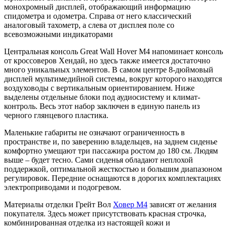
монохромный дисплей, отображающий информацию
спидометра и одометра. Справа от него классический
аналоговый тахометр, а слева от дисплея поле со
всевозможными индикаторами
Центральная консоль Great Wall Hover M4 напоминает консоль
от кроссоверов Хендай, но здесь также имеется достаточно
много уникальных элементов. В самом центре 8-дюймовый
дисплей мультимедийной системы, вокруг которого находятся
воздуховоды с вертикальным ориентированием. Ниже
выделены отдельные блоки под аудиосистему и климат-
контроль. Весь этот набор заключен в единую панель из
черного глянцевого пластика.
Маленькие габариты не означают ограниченность в
пространстве и, по заверению владельцев, на заднем сиденье
комфортно умещают три пассажира ростом до 180 см. Людям
выше – будет тесно. Сами сиденья обладают неплохой
поддержкой, оптимальной жесткостью и большим диапазоном
регулировок. Передние оснащаются в дорогих комплектациях
электроприводами и подогревом.
Материалы отделки Грейт Вол
Ховер М4
зависят от желания
покупателя. Здесь может присутствовать красная строчка,
комбинированная отделка из настоящей кожи и