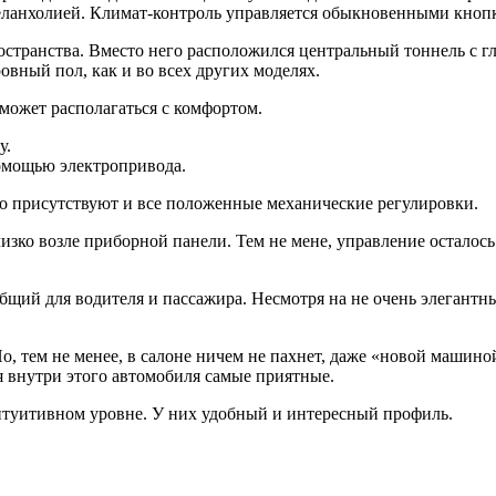
меланхолией. Климат-контроль управляется обыкновенными кноп
странства. Вместо него расположился центральный тоннель с гл
овный пол, как и во всех других моделях.
может располагаться с комфортом.
у.
омощью электропривода.
о присутствуют и все положенные механические регулировки.
изко возле приборной панели. Тем не мене, управление осталос
щий для водителя и пассажира. Несмотря на не очень элегантн
о, тем не менее, в салоне ничем не пахнет, даже «новой машин
 внутри этого автомобиля самые приятные.
нтуитивном уровне. У них удобный и интересный профиль.