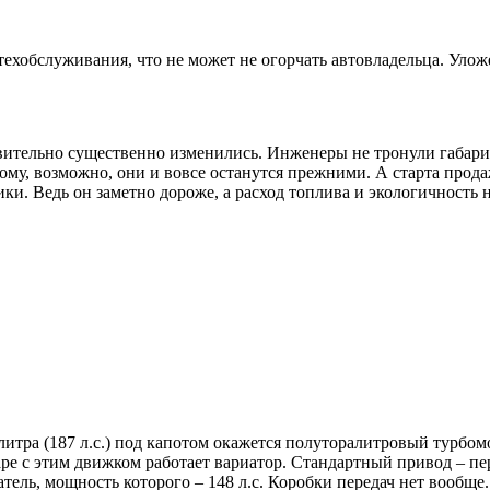
 техобслуживания, что не может не огорчать автовладельца. Уло
ительно существенно изменились. Инженеры не тронули габарит
му, возможно, они и вовсе останутся прежними. А старта прода
ики. Ведь он заметно дороже, а расход топлива и экологичность 
итра (187 л.с.) под капотом окажется полуторалитровый турбом
ре с этим движком работает вариатор. Стандартный привод – пер
тель, мощность которого – 148 л.с. Коробки передач нет вообще.