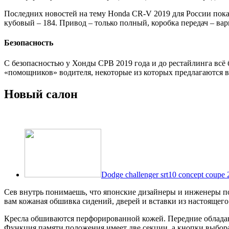
Последних новостей на тему Honda CR-V 2019 для России пока
кубовый – 184. Привод – только полный, коробка передач – вар
Безопасность
С безопасностью у Хонды СРВ 2019 года и до рестайлинга всё
«помощников» водителя, некоторые из которых предлагаются в
Новый салон
Dodge challenger srt10 concept coupe
Сев внутрь понимаешь, что японские дизайнеры и инженеры по
вам кожаная обшивка сидений, дверей и вставки из настоящего 
Кресла обшиваются перфорированной кожей. Передние обладаю
Функция памяти положения имеет две секции, а кнопки выбора 