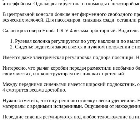
интерфейсом. Однако реагирует она на команды с некоторой 
В центральной консоли больше нет фирменного свободного про
всяческих мелочей. Для пассажиров, сидящих сзади, оставили р
Салон кроссовера Honda CR V 4 весьма просторный. Водитель 
Рулевая колонка регулируется по углу наклона и по вылет
Сиденье водителя закрепляется в нужном положении с п
Имеется даже электрическая регулировка подпора поясницы. Н
Интересно, что рычаг коробки передач разместили необычно бл
своих местах, и к конструкторам нет никаких претензий.
Между передними сиденьями имеется широкий подлокотник, об
4 смотрится весьма достойно.
Нужно отметить, что внутреннюю отделку слегка удешевили. Н
материалы с вредными испарениями. Ощущения от нахождения
Передние сиденья регулируются под любое телосложение на и