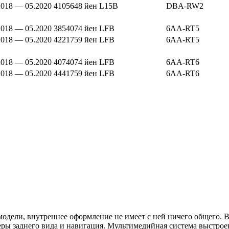
2018 — 05.2020
4105648 йен
L15B
DBA-RW2
2018 — 05.2020
3854074 йен
LFB
6AA-RT5
2018 — 05.2020
4221759 йен
LFB
6AA-RT5
2018 — 05.2020
4074074 йен
LFB
6AA-RT6
2018 — 05.2020
4441759 йен
LFB
6AA-RT6
модели, внутреннее оформление не имеет с ней ничего общего. 
еры заднего вида и навигация. Мультимедийная система выстро