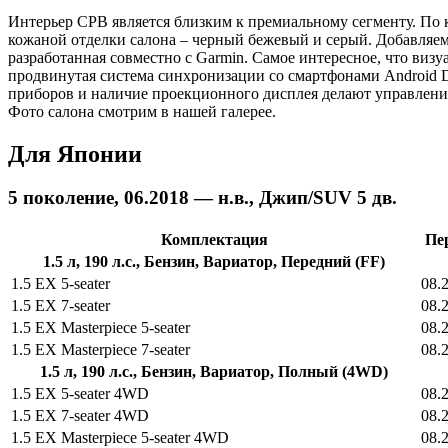
Интерьер СРВ является близким к премиальному сегменту. По к
кожаной отделки салона – черный бежевый и серый. Добавляе
разработанная совместно с Garmin. Самое интересное, что визу
продвинутая система синхронизации со смартфонами Android D
приборов и наличие проекционного дисплея делают управлени
Фото салона смотрим в нашей галерее.
Для Японии
5 поколение, 06.2018 — н.в., Джип/SUV 5 дв.
Комплектация
Пе
1.5 л, 190 л.с., Бензин, Вариатор, Передний (FF)
1.5 EX 5-seater
08.
1.5 EX 7-seater
08.
1.5 EX Masterpiece 5-seater
08.
1.5 EX Masterpiece 7-seater
08.
1.5 л, 190 л.с., Бензин, Вариатор, Полный (4WD)
1.5 EX 5-seater 4WD
08.
1.5 EX 7-seater 4WD
08.
1.5 EX Masterpiece 5-seater 4WD
08.