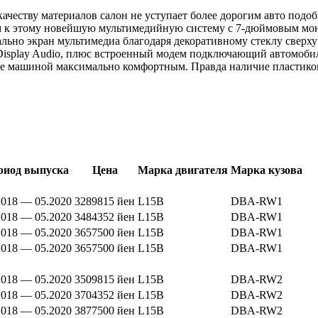
ачеству материалов салон не уступает более дорогим авто подоб
м к этому новейшую мультимедийную систему с 7-дюймовым мон
ально экран мультимедиа благодаря декоративному стеклу сверху 
isplay Audio, плюс встроенный модем подключающий автомобиль
е машиной максимально комфортным. Правда наличие пластиков
риод выпуска
Цена
Марка двигателя
Марка кузова
2018 — 05.2020
3289815 йен
L15B
DBA-RW1
2018 — 05.2020
3484352 йен
L15B
DBA-RW1
2018 — 05.2020
3657500 йен
L15B
DBA-RW1
2018 — 05.2020
3657500 йен
L15B
DBA-RW1
2018 — 05.2020
3509815 йен
L15B
DBA-RW2
2018 — 05.2020
3704352 йен
L15B
DBA-RW2
2018 — 05.2020
3877500 йен
L15B
DBA-RW2