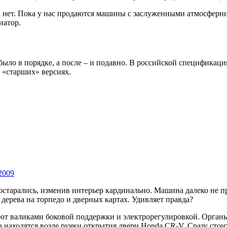
 нет. Пока у нас продаются машины с заслуженными атмосферник
иатор.
 было в порядке, а после – и подавно. В российской специфика
 «старших» версиях.
 2009
старались, изменив интерьер кардинально. Машина далеко не п
дерева на торпедо и дверных картах. Удивляет правда?
т валиками боковой поддержки и электрорегулировкой. Органы
находятся возле ручки открытия двери Honda CR-V. Сразу стоит 