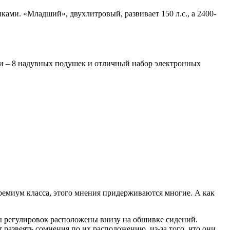
ами. «Младший», двухлитровый, развивает 150 л.с., а 2400-
ции – 8 надувных подушек и отличный набор электронных
ремиум класса, этого мнения придерживаются многие. А как
 регулировок расположены внизу на обшивке сидений.
развеять сомнения по их расположению, из-за того, что они