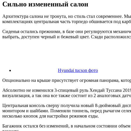
Сильно измененный салон
Архитектура салона не тронута, но стиль стал современнее. Мы
комплектациях центральная часть торпедо обшивается под карб
Сиденья остались прежними, в базе они регулируются механич
выбрать, доступен черный и бежевый цвет. Сзади расположилс
Hyundai tucson фото
Опционально на крыше присутствует огромная панорама, котор
Абсолютно не изменился 3-спицевый руль Хендай Туссана 201
визуализация, а так она все также состоит из 2 аналоговых д
Центральная консоль сверху получила новый 8-дюймовый диспле
монитором и шайбами. Поменяли тоннель, перед рычагом селек
несколько кнопок для настройки режимов езды.
Багажник остался без изменений, в начальном состоянии объем