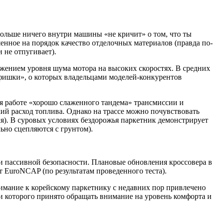
 Больше ничего внутри машины «не кричит» о том, что ты
енное на порядок качество отделочных материалов (правда по-
 не отпугивает).
ижением уровня шума мотора на высоких скоростях. В средних
«фишки», о которых владельцами моделей-конкурентов
ря работе «хорошо слаженного тандема» трансмиссии и
кий расход топлива. Однако на трассе можно почувствовать
я). В суровых условиях бездорожья паркетник демонстрирует
ьно сцепляются с грунтом).
 пассивной безопасности. Плановые обновления кроссовера в
т EuroNCAP (по результатам проведенного теста).
имание к корейскому паркетнику с недавних пор привлечено
ди которого принято обращать внимание на уровень комфорта и