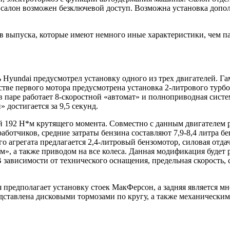
в салон возможен безключевой доступ. Возможна установка доп
 выпуска, которые имеют немного иные характеристики, чем па
 Hyundai предусмотрел установку одного из трех двигателей. Га
тве первого мотора предусмотрена установка 2-литрового турбо
в паре работает 8-скоростной «автомат» и полноприводная систе
» достигается за 9,5 секунд.
 192 Н*м крутящего момента. Совместно с данным двигателем р
ботчиков, средние затраты бензина составляют 7,9-8,4 литра бе
ьего агрегата предлагается 2,4-литровый бензомотор, силовая от
», а также приводом на все колеса. Данная модификация будет ра
 зависимости от технического оснащения, предельная скорость, с
яя предполагает установку стоек МакФерсон, а задняя является
дставлена дисковыми тормозами по кругу, а также механически