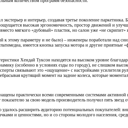
альным количеством программ безопасности.
л экстерьер и интерьер, создавая третье поколение паркетника.
, ощущается высокая эргономичность, простор движений и улучш
вместо мягкого «дубовый» пластик, но салон уже «не скрипит» и
ий к этому параметру и не было) – инженеры поработали над сн
льтимедиа, имеется кнопка запуска мотора и другие приятные 
ктеристики Хендай Туксон находятся на высоком уровне благода
намику (особенно в условиях езды по городу), не слишком высо
ксперты связывают это «ощущение» с настройками усилителя рул
ебрасывая крутящий момент на задние колеса, которые моментал
снащены практически всеми современными системами активной и
у показателю за свою модель производитель получил пять звезд о
ю удалось расширить аудиторию потенциальных покупателей: вн
ычками и ценностями, но и со стороны молодого населения, сре