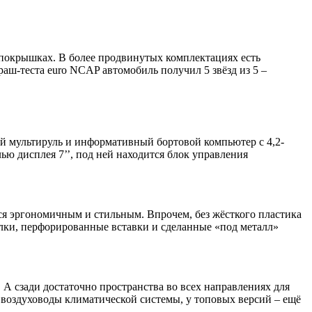
в покрышках. В более продвинутых комплектациях есть
аш-теста euro NCAP автомобиль получил 5 звёзд из 5 –
ый мультируль и информативный бортовой компьютер с 4,2-
 дисплея 7’’, под ней находится блок управления
тся эргономичным и стильным. Впрочем, без жёсткого пластика
елки, перфорированные вставки и сделанные «под металл»
А сзади достаточно пространства во всех направлениях для
 воздуховоды климатической системы, у топовых версий – ещё