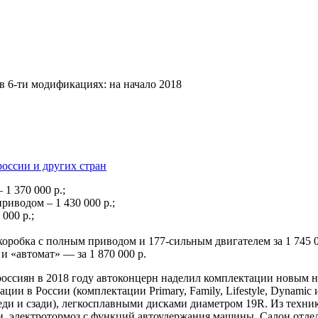
в 6-ти модификациях: на начало 2018
россии и других стран
1 370 000 р.;
риводом – 1 430 000 р.;
000 р.;
оробка с полным приводом и 177-сильным двигателем за 1 745 0
и «автомат» — за 1 870 000 р.
оссиян в 2018 году автоконцерн наделил комплектации новым н
ии в России (комплектации Primary, Family, Lifestyle, Dynamic и
ди и сзади), легкосплавными дисками диаметром 19R. Из техник
и, электротормоз с функций автоудержания машины. Салон отде