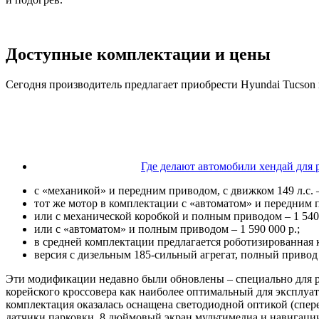
Доступные комплектации и цены
Сегодня производитель предлагает приобрести Hyundai Tucson 
Где делают автомобили хендай для 
с «механикой» и передним приводом, с движком 149 л.с. – 
тот же мотор в комплектации с «автоматом» и передним п
или с механической коробкой и полным приводом – 1 540 
или с «автоматом» и полным приводом – 1 590 000 р.;
в средней комплектации предлагается роботизированная к
версия с дизельным 185-сильный агрегат, полный привод 
Эти модификации недавно были обновлены – специально для р
корейского кроссовера как наиболее оптимальный для эксплуатац
комплектация оказалась оснащена светодиодной оптикой (спере
датчики парковки, 8 дюймовый экран мультимедиа и навигаци