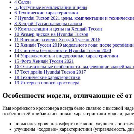
4 Салон
5 Доступные комплектации и цены
6 Технические характеристики
7 Hyundai Tucson 2021 цены, комплектации и технически
8 Хендай Туссан размеры салона
9 Комплектации и цены на Хендай Туссан
10 Размер дисков на Hyundai Tucson
11 Внешние размеры Хендай Туссан 2016
12 Хендай Туссан 2019 модельного года: после рестайлин
13 Системы безопасности Hyundai Tucson 2020
14 Управляемость и внедорожные характеристики
15 Фото Хендай Туссан 2021
16 Отличительные особенности, выделяющие «корейца» 
17 Тест драйв Hyundai Tucson 2017
18 Технические характеристики
19 Интерьер нового кроссовера
Особенности модели, отличающие её от
Имя корейского кроссовера всегда было связано с высокой на
особенностей прибавились новые характеристики модели, ране
повысился уровень комфорта в салоне, улучшены эстетич
улучшены «ходовые» характеристики (управляемость, дин