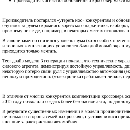
производитель оснастил обновленный кроссовер максим
Производитель постарался «утереть нос» конкурентам и обнови
очутился за рулем скромного корейского паркетника, наоборот
прежнему не везде, например, в некоторых местах использован 
В салоне заметно снизился уровень шума (хотя особых претенз
и топовых комплектациях установлен 8-ми дюймовый экран му
приходится только мечтать.
Тест драйв модели 3 генерации показал, что технические хара
силового агрегата, демонстрируя достойную управляемость, ди
некоторую потерю связи руля с управляемостью автомобиля (э
неплохую проходимость («электроника срабатывает четко», пер
В отличие от многих конкурентов комплектации кроссовера о
2015 году позволили создать более безопасное авто, по данном
В результате существенных изменений в модели производител
не только со стороны семейных россиян, с устоявшимися прив
внешние характеристики автомобиля