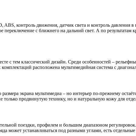
D, ABS, контроль движения, датчик света и контроль давления 
 переключение с ближнего на дальний свет. А по результатам кр
сте с тем классический дизайн. Среди особенностей – рельефн
омплектаций расположена мультимедийная система с диагональю
го размера экрана мультимедиа – но интерьер по-прежнему остаё
не только продвинутую технику, но и натуральную кожу для отд
тельной поездки, профилем и большим диапазоном регулировок. 
яда может устанавливаться под разными углами, есть отдельные