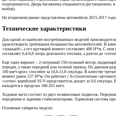
подогреваются. Дверь багажника открывается дистанционно, 
выбор).
На вторичном рынке представлены автомобили 2015-2017 годов
Технические характеристики
Для одной из наиболее востребованных моделей производитель
удовлетворить требования большинства автолюбителей. В качес
«лошадей», а его крутящий момент составляет 400 Н*м. С ним 
составляет 6,4-6,8 литра дизельного топлива, а разгон до «сотни
Еще один вариант – 2-литровый 150-сильный мотор, выдающий
передач, а также передний или полный привод. По данным разра
100 км/ч кросс способен за 10,6-11,8 секунды. В качестве трет
момент равен 237 Н*м. Он работает с 6-ступенчатым «автоматом
«сотни» корейский SUV-представитель доедет за 9,6 секунды. В
находится в пределах 180-201 км/ч.
Ходовая часть состоит из двух независимых подвесок. Передн
передними и задними стабилизаторами. Тормозная система пре
Основные габариты модели: