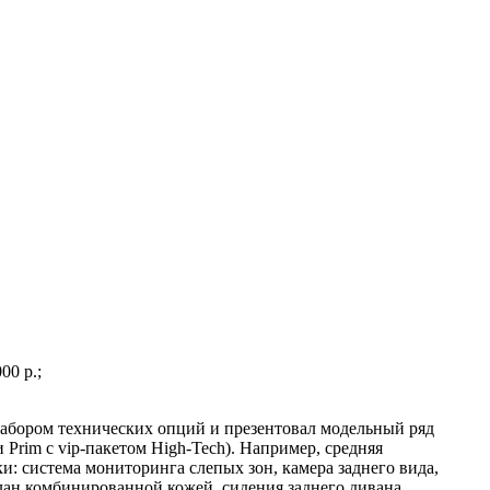
00 р.;
абором технических опций и презентовал модельный ряд
 Prim с vip-пакетом High-Tech). Например, средняя
и: система мониторинга слепых зон, камера заднего вида,
лан комбинированной кожей, сидения заднего дивана