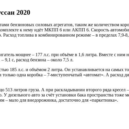
ссан 2020
тами бензиновых силовых агрегатов, таким же количеством коро
комплекте к нему идёт МКПП 6 или АКПП 6. Скорость автомобиля
о. Расход топлива в комбинированном режиме – в пределах 7,9-8,
атель мощнее – 177 л.с. при объёме в 1,6 литра. Вместе с ним 
 9,1 с, расход бензина – около 7,5 л.
ю 185 л.с. и объёмом 2 литра. Он устанавливается на самых топ
ти только одна коробка – 7-миступенчатый «автомат». А расход 
до 513 литров груза. А при раскладывании второго ряда кресел
. У дизельного авто за счёт установки бака пространства тоже 
мм – мало для внедорожника, достаточно для «паркетника».