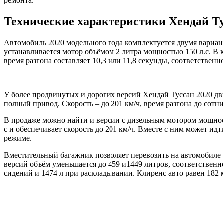
ремонта.
Технические характеристики Хендай Ту
Автомобиль 2020 модельного года комплектуется двумя вариан
устанавливается мотор объёмом 2 литра мощностью 150 л.с. В 
время разгона составляет 10,3 или 11,8 секунды, соответственн
У более продвинутых и дорогих версий Хендай Туссан 2020 двиг
полный привод. Скорость – до 201 км/ч, время разгона до сотни –
В продаже можно найти и версии с дизельным мотором мощность
с и обеспечивает скорость до 201 км/ч. Вместе с ним может ид
режиме.
Вместительный багажник позволяет перевозить на автомобиле 
версий объём уменьшается до 459 и1449 литров, соответственно
сидений и 1474 л при раскладывании. Клиренс авто равен 182 