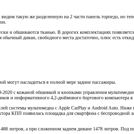
 видим такую же разделенную на 2 части панель торпедо, но теп
он.
ески и обшиваются тканью. В дорогих комплектациях появляетс
я обычный диван, свободного места достаточно, плюс есть отки
ой могут насладиться в полной мере задние пассажиры.
9-2020 с кожаной обшивкой и кнопками управления мультимедие
атчиков и информативного 4,2-дюймового бортового компьютера в 
й системы мультимедиа с Apple CarPlay и Android Auto. Ниже н
тора КПП появилась площадка для смартфона с беспроводной за
 488 литров, а при сложенном заднем диване 1478 литров. Под п