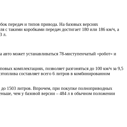
бок передач и типов привода. На базовых версиях
 с такими коробками передач достигает 180 или 186 км/ч, а
3 л.
на авто может устанавливаться 78-миступенчатый «робот» и
овых комплектациях, позволяет разгоняться до 100 км/ч за 9,5
дизтоплива составляет всего 6 литров в комбинированном
 – до 1503 литров. Впрочем, при покупке полноприводных
меньше, чем у базовой версии – 484 л в обычном положении