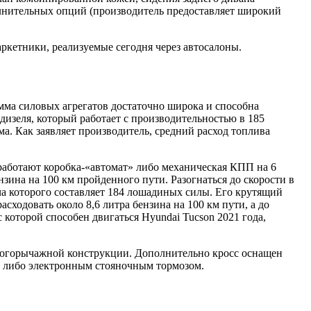
олнительных опций (производитель предоставляет широкий
ркетники, реализуемые сегодня через автосалоны.
мма силовых агрегатов достаточно широка и способна
дизеля, который работает с производительностью в 185
ма. Как заявляет производитель, средний расход топлива
аботают коробка-«автомат» либо механическая КПП на 6
нзина на 100 км пройденного пути. Разогнаться до скорости в
дача которого составляет 184 лошадиных силы. Его крутящий
сходовать около 8,6 литра бензина на 100 км пути, а до
 которой способен двигаться Hyundai Tucson 2021 года,
 многорычажной конструкции. Дополнительно кросс оснащен
м либо электронным стояночным тормозом.