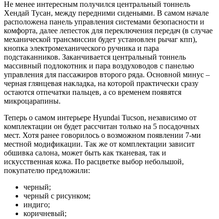
Не менее интересным получился центральный тоннель
Хендай Тусан, между передними сиденьями. В самом начале
расположена панель управления системами безопасности и
комфорта, далее лепесток для переключения передач (в случае
механической трансмиссии будет установлен рычаг кпп),
кнопка электромеханического ручника и пара
подстаканников. Заканчивается центральный тоннель
массивный подлокотник и пара воздуховодов с панелью
управления для пассажиров второго ряда. Основной минус –
черная глянцевая накладка, на которой практически сразу
остаются отпечатки пальцев, а со временем появятся
микроцарапины.
Теперь о самом интерьере Hyundai Tucson, независимо от
комплектации он будет рассчитан только на 5 посадочных
мест. Хотя ранее говорилось о возможном появлении 7-ми
местной модификации. Так же от комплектации зависит
обшивка салона, может быть как тканевая, так и
искусственная кожа. По расцветке выбор небольшой,
покупателю предложили:
черный;
черный с рисунком;
индиго;
коричневый;