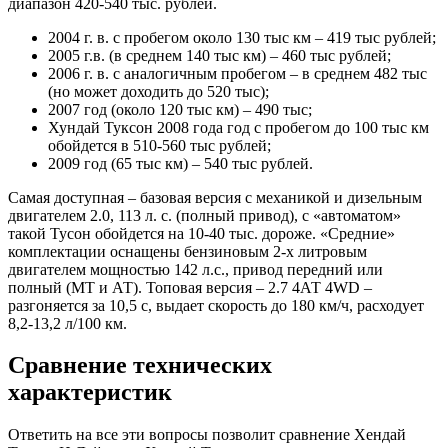
диапазон 420-540 тыс. рублей.
2004 г. в. с пробегом около 130 тыс км – 419 тыс рублей;
2005 г.в. (в среднем 140 тыс км) – 460 тыс рублей;
2006 г. в. с аналогичным пробегом – в среднем 482 тыс
(но может доходить до 520 тыс);
2007 год (около 120 тыс км) – 490 тыс;
Хундай Туксон 2008 года год с пробегом до 100 тыс км
обойдется в 510-560 тыс рублей;
2009 год (65 тыс км) – 540 тыс рублей.
Самая доступная – базовая версия с механикой и дизельным
двигателем 2.0, 113 л. с. (полный привод), с «автоматом»
такой Тусон обойдется на 10-40 тыс. дороже. «Средние»
комплектации оснащены бензиновым 2-х литровым
двигателем мощностью 142 л.с., привод передний или
полный (МТ и АТ). Топовая версия – 2.7 4АТ 4WD –
разгоняется за 10,5 с, выдает скорость до 180 км/ч, расходует
8,2-13,2 л/100 км.
Сравнение технических
характеристик
Ответить на все эти вопросы позволит сравнение Хендай