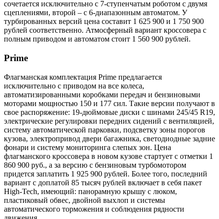
сочетается исключительно с 7-ступенчатым роботом с двумя
сцеплениями, второй – с 6-диапазонным автоматом. У
турбированных версий цена составит 1 625 900 и 1 750 900
рублей соответственно. Атмосферный вариант кроссовера с
полным приводом и автоматом стоит 1 560 900 рублей.
Prime
Флагманская комплектация Prime предлагается
исключительно с приводом на все колеса,
автоматизированными коробками передач и бензиновыми
моторами мощностью 150 и 177 сил. Такие версии получают в
свое распоряжение: 19-дюймовые диски с шинами 245/45 R19,
электрические регулировки передних сидений с вентиляцией,
систему автоматической парковки, подсветку зоны порогов
кузова, электропривод двери багажника, светодиодные задние
фонари и систему мониторинга слепых зон. Цена
флагманского кроссовера в новом кузове стартует с отметки 1
860 900 руб., а за версию с бензиновым турбомотором
придется заплатить 1 925 900 рублей. Более того, последний
вариант с доплатой 85 тысяч рублей включает в себя пакет
High-Tech, имеющий: панорамную крышу с люком,
пластиковый обвес, двойной выхлоп и системы
автоматического торможения и соблюдения рядности
движения.