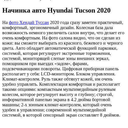
Начинка авто Hyundai Tucson 2020
На
фото Хендай Туссан
2020 года сразу заметен практичный,
комфортный, эргономичный дизайн. Колесная база дала
возможность немного увеличить салон внутри, что делает его
очень комфортным. На фото салона видно, что он сделан из
кожи: вы сможете выбирать из красного, бежевого и черного
цвета. Авто обладает автоматической функцией парковки,
системой, которая регулирует экстренные торможения,
системой, мониторящей слепые зоны внешних зеркал,
помощником при выездах «задом», фарами,
подсвечивающими повороты. Цифровая приборная панель
располагает у себя: LCD-монитором. Блоком управления.
Климат-контролем. Руль также обтянут кожей, им очень
удобно управлять. Комплектация комфортная и располагает
такими опциями: компактным мультимедийным рулевым
колесом, которое регулирует высоту и глубину; строгой,
информативной панелью экрана в 4.2 дюйма бортовой
машины; 2-х зонным климат-контролем, который очень
удобен в управлении; современной мультимедийной
системой, в которой сенсорный экран составляет 8 дюймов.