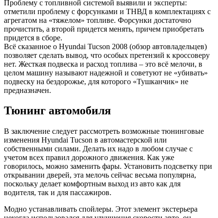
Проблему с топливной системой выявили и эксперты:
отметили проблему с форсунками и ТНВД в комплектациях с
агрегатом на «тяжелом» топливе. Форсунки достаточно
прочистить, а второй придется менять, причем приобретать
придется в сборе.
Всё сказанное о Hyundai Tucson 2008 (обзор автовладельцев)
позволяет сделать вывод, что особых претензий к кроссоверу
нет. Жесткая подвеска и расход топлива – это всё мелочи, в
целом машину называют надежной и советуют не «убивать»
подвеску на бездорожье, для которого «Тушканчик» не
предназначен.
Тюнинг автомобиля
В заключение следует рассмотреть возможные тюнинговые
изменения Hyundai Tucson в автомастерской или
собственными силами. Делать их надо в любом случае с
учетом всех правил дорожного движения. Как уже
говорилось, можно заменить фары. Установить подсветку при
открывании дверей, эта мелочь сейчас весьма популярна,
поскольку делает комфортным выход из авто как для
водителя, так и для пассажиров.
Модно устанавливать спойлеры. Этот элемент экстерьера
некогда использовался для улучшения скорости авто, он