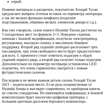
серый.
Помимо материала и расцветки, покупателю Хендай Тусан
предлагают выбрать оттенок вставок по периметру интерьера,
а так же мелкие функции комфорта (подогрев
подстаканников, обшивка мелких элементов декора и т.д.).
Как уже говорили, салон нового Hyundai Tucson рассчитан на
5 посадочных мест по формуле 2+3. Передние сиденья,
начиная с базовой модификации, получили электропривод
регулировки, высокую спинку и массивную боковую
поддержку. Второй ряд сидений свободно расположит трех
пассажиров, при этом свободного места будет предостаточно
для всех. С приятного стоит отметить подогрев и обдув
сидений первого ряда, а второй ряд получит только подогрев.
Дополнительно по периметру интерьера установлена LED
подсветка, что очень гармонично смотрится с новым
футуристическим салоном.
Последняя и не менее важная деталь салона Хендай Тусан
2021 – водительское место. Если руль позаимствован от
Hyundai Sonata и выглядит современно, то приборная панель
не совсем стандартная. По имеющейся информации, в базовой
комплектации будет аналогово-цифровая приборка, с
большим цветным дисплеем бортового компьютера.