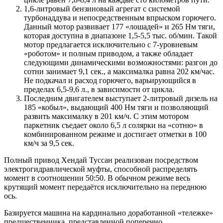
1,6-литровый бензиновый агрегат с системой
турбонаддува и непосредственным впрыском горючего.
Данный мотор развивает 177 «лошадей» и 265 Нм тяги,
которая доступна в диапазоне 1,5-5,5 тыс. об/мин. Такой
мотор предлагается исключительно с 7-уровневым
«роботом» и полным приводом, а также обладает
следующими динамическими возможностями: разгон до
сотни занимает 9,1 сек., а максималка равна 202 км/час.
Не подкачал и расход горючего, варьирующийся в
пределах 6,5-9,6 л., в зависимости от цикла.
Последним двигателем выступает 2-литровый дизель на
185 «кобыл», выдающий 400 Нм тяги и позволяющий
развить максималку в 201 км/ч. С этим мотором
паркетник съедает около 6,5 л солярки на «сотню» в
комбинированном режиме и достигает отметки в 100
км/ч за 9,5 сек.
Полный привод Хендай Туссан реализован посредством
электрогидравлической муфты, способной распределять
момент в соотношении 50:50. В обычном режиме весь
крутящий момент передаётся исключительно на переднюю
ось.
Базируется машина на кардинально доработанной «тележке»
предшественника, представленной поперечно