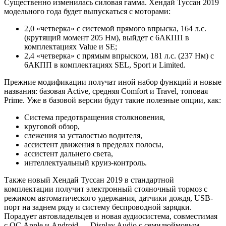
Существенно изменилась силовая гамма. Хендай Туссан 2019
модельного года будет выпускаться с моторами:
2,0 «четверка» с системой прямого впрыска, 164 л.с.
(крутящий момент 205 Нм), выйдет с 6АКПП в
комплектациях Value и SE;
2,4 «четверка» с прямым впрыском, 181 л.с. (237 Нм) с
6АКПП в комплектациях SEL, Sport и Limited.
Прежние модификации получат иной набор функций и новые
названия: базовая Active, средняя Comfort и Travel, топовая
Prime. Уже в базовой версии будут такие полезные опции, как:
Система предотвращения столкновения,
круговой обзор,
слежения за усталостью водителя,
ассистент движения в пределах полосы,
ассистент дальнего света,
интеллектуальный круиз-контроль.
Также новый Хендай Туссан 2019 в стандартной
комплектации получит электронный стояночный тормоз с
режимом автоматического удержания, датчики дождя, USB-
порт на заднем ряду и систему беспроводной зарядки.
Порадует автовладельцев и новая аудиосистема, совместимая
с ОС Apple и Android — Display Audio с семидюймовым