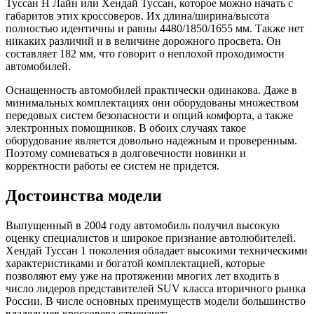
Туссан Н Лайн или Хендай Туссан, которое можно начать с
габаритов этих кроссоверов. Их длина/ширина/высота
полностью идентичны и равны 4480/1850/1655 мм. Также нет
никаких различий и в величине дорожного просвета. Он
составляет 182 мм, что говорит о неплохой проходимости
автомобилей.
Оснащенность автомобилей практически одинакова. Даже в
минимальных комплектациях они оборудованы множеством
передовых систем безопасности и опций комфорта, а также
электронных помощников. В обоих случаях такое
оборудование является довольно надежным и проверенным.
Поэтому сомневаться в долговечности новинки и
корректности работы ее систем не придется.
Достоинства модели
Выпущенный в 2004 году автомобиль получил высокую
оценку специалистов и широкое признание автолюбителей.
Хендай Туссан 1 поколения обладает высокими техническими
характеристиками и богатой комплектацией, которые
позволяют ему уже на протяжении многих лет входить в
число лидеров представителей SUV класса вторичного рынка
России. В числе основных преимуществ модели большинство
владельцев кроссовера отмечают: