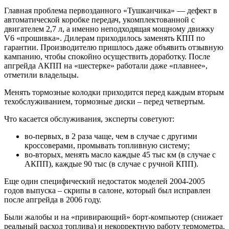
Главная проблема первозданного «Тушканчика» — дефект в
автоматической коробке передач, укомплектованной с
двигателем 2,7 л, а именно неподходящая мощному движку
V6 «прошивка». Дилерам приходилось заменять КПП по
гарантии. Производителю пришлось даже объявить отзывную
кампанию, чтобы спокойно осуществить доработку. После
апгрейда АКПП на «шестерке» работали даже «плавнее»,
отметили владельцы.
Менять тормозные колодки приходится перед каждым вторым
техобслуживанием, тормозные диски – перед четвертым.
Что касается обслуживания, эксперты советуют:
во-первых, в 2 раза чаще, чем в случае с другими
кроссоверами, промывать топливную систему;
во-вторых, менять масло каждые 45 тыс км (в случае с
АКПП), каждые 90 тыс (в случае с ручной КПП).
Еще один специфический недостаток моделей 2004-2005
годов выпуска – скрипы в салоне, который был исправлен
после апгрейда в 2006 году.
Были жалобы и на «привирающий» борт-компьютер (снижает
реальный расход топлива) и некорректную работу термометра.