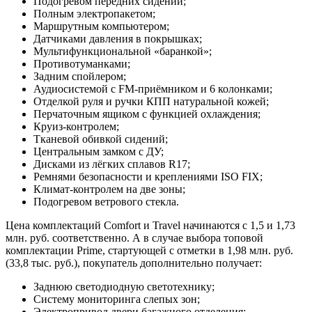
Подогревом передних сидений;
Полным электропакетом;
Маршрутным компьютером;
Датчиками давления в покрышках;
Мультифункциональной «баранкой»;
Противотуманками;
Задним спойлером;
Аудиосистемой с FM-приёмником и 6 колонками;
Отделкой руля и ручки КПП натуральной кожей;
Перчаточным ящиком с функцией охлаждения;
Круиз-контролем;
Тканевой обивкой сидений;
Центральным замком с ДУ;
Дисками из лёгких сплавов R17;
Ремнями безопасности и креплениями ISO FIX;
Климат-контролем на две зоны;
Подогревом ветрового стекла.
Цена комплектаций Comfort и Travel начинаются с 1,5 и 1,73
млн. руб. соответственно. А в случае выбора топовой
комплектации Prime, стартующей с отметки в 1,98 млн. руб.
(33,8 тыс. руб.), покупатель дополнительно получает:
Заднюю светодиодную светотехнику;
Систему мониторинга слепых зон;
Электропривод двери багажного отделения;