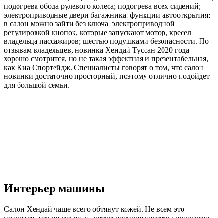
подогрева обода рулевого колеса; подогрева всех сидений;
электроприводные двери багажника; функции автооткрытия;
в салон можно зайти без ключа; электроприводной
регулировкой кнопок, которые запускают мотор, кресел
владельца пассажиров; шестью подушками безопасности. По
отзывам владельцев, новинка Хендай Туссан 2020 года
хорошо смотрится, но не такая эффектная и презентабельная,
как Киа Спортейдж. Специалисты говорят о том, что салон
новинки достаточно просторный, поэтому отлично подойдет
для большой семьи.
Интерьер машины
Салон Хендай чаще всего обтянут кожей. Не всем это
нравится, тем не менее, с учетом наличия системы подогрева