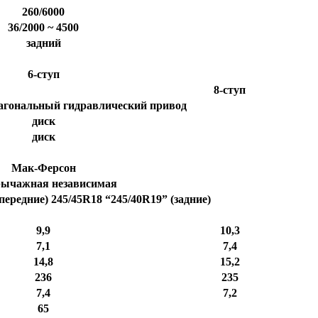
260/6000
36/2000 ~ 4500
задний
6-ступ
8-ступ
агональный гидравлический привод
диск
диск
Мак-Ферсон
рычажная независимая
передние) 245/45R18 “245/40R19” (задние)
9,9
10,3
7,1
7,4
14,8
15,2
236
235
7,4
7,2
65