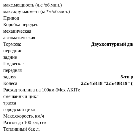
макс.мощность (л.с./об.мин.)
макс.крут.момент (кг*м/об.мин.)
Привод
Коробка передач:
механическая
автоматическая
Тормоза:
Двухконтурный ди
передние
задние
Подвеска:
передняя
задняя
5-ти 
Колеса
225/45R18 “225/40R19” (
Расход топлива на 100км.(Мех АКП):
смешанный цикл
трасса
городской цикл
Макс.скорость, км/ч
Разгон до 100 км, сек
Топливный бак л.