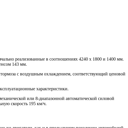
чально реализованные в соотношениях 4240 x 1800 и 1400 мм.
енсом 143 мм.
е тормоза с воздушным охлаждением, соответствующий ценовой
 эксплуатационные характеристики.
 механической или 8-диапазонной автоматической силовой
ную скорость 195 км/ч.
кие же двигатели, как и в предыдущем поколении автомобилей.