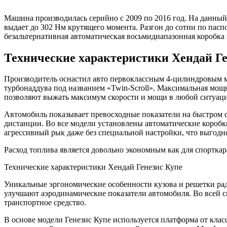
Машина производилась серийно с 2009 по 2016 год. На данный
выдает до 302 Нм крутящего момента. Разгон до сотни по паспо
безальтернативная автоматическая восьмидиапазонная коробка пе
Технические характеристики Хендай Ге
Производитель оснастил авто первоклассным 4-цилиндровым м
турбонаддува под названием «Twin-Scroll». Максимальная мощн
позволяют выжать максимум скорости и мощи в любой ситуации.
Автомобиль показывает превосходные показатели на быстром стар
дистанции. Во все модели установлены автоматические коробк
агрессивный рык даже без специальной настройки, что выгодно
Расход топлива является довольно экономным как для спорткара. 
Технические характеристики Хендай Генезис Купе
Уникальные эргономические особенности кузова и решетки р
улучшают аэродинамические показатели автомобиля. Во всей с
транспортное средство.
В основе модели Генезис Купе используется платформа от кла