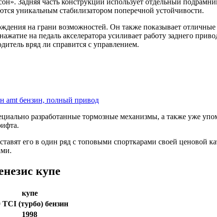
он». Задняя часть конструкции использует отдельный подрамни
ются уникальным стабилизатором поперечной устойчивости.
ждения на грани возможностей. Он также показывает отличные 
нажатие на педаль акселератора усиливает работу заднего привод
итель вряд ли справится с управлением.
ин amt бензин, полный привод
пециально разработанные тормозные механизмы, а также уже уп
рифта.
ставят его в один ряд с топовыми спорткарами своей ценовой к
ами.
енезис купе
купе
0 TCI (турбо) бензин
1998