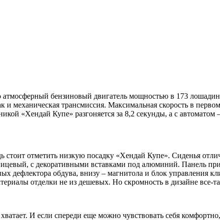
 атмосферный бензиновый двигатель мощностью в 173 лошадины
ак и механическая трансмиссия. Максимальная скорость в первом 
аникой «Хендай Купе» разгоняется за 8,2 секунды, а с автоматом 
 стоит отметить низкую посадку «Хендай Купе». Сиденья отлич
пицевый, с декоративными вставками под алюминий. Панель при
ых дефлектора обдува, внизу – магнитола и блок управления кл
териалы отделки не из дешевых. Но скромность в дизайне все-та
 хватает. И если спереди еще можно чувствовать себя комфортно, 