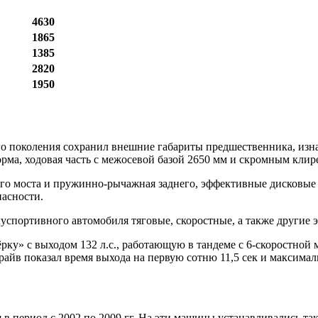
4630
1865
1385
2820
1950
о поколения сохранил внешние габариты предшественника, изна
рма, ходовая часть с межосевой базой 2650 мм и скромным клир
его моста и пружинно-рычажная заднего, эффективные дисковы
пасности.
луспортивного автомобиля тяговые, скоростные, а также другие
рку» с выходом 132 л.с., работающую в тандеме с 6-скоростной
йв показал время выхода на первую сотню 11,5 сек и максималь
в период с 2002 по 2009 гг. На эти машины устанавливались та