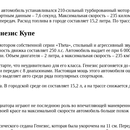
 автомобиль устанавливался 210-сильный турбированный мотор о
ртным данным – 7,6 секунд. Максимальная скорость – 235 киломе
редач. Расход топлива в городе составляет 15,2 литра. По трасс
незис Купе
отором собственной серии «Theta», стильный и агрессивный зв
ость движка составляет 250 л.с. Автомобиль выдает ее при 6 00
 Объем двигателя – 2 литра, а максимальная скорость – 235 км/
те, что неудивительно для его класса. Генезис разгоняется до с
и передач с 8 диапазонами. Настоящая мощь этого автомобиля о
 выделяет авто среди ряда популярных спорткаров.
В городской среде он составляет 15,2 л, а на трассе снижается до
адиатора играют не последнюю роль во впечатляющей маневрен
воей красе на максимальной скорости автомобиль больше похож 
ссического седана Генезис, которая была укорочена на 11 см. 