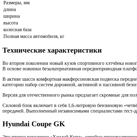
Размеры, мм
длина
ширина
высота
колесная база
Полная масса автомобиля, кг
Технические характеристики
Во втором поколении новый кузов спортивного хэтчбека новог
В основе новинки безальтернативная переднеприводная платфо
В активе шасси комфортная макферсоновская подвеска передн
категории набор систем дорожной, активной и пассивной безо
Версия для отечественного рынка предлагает скромные для по
Силовой блок включает в себя 1,6-литровую бензиновую «четвё
передачей. Выполненный независимыми специалистами тест-дра
Hyundai Coupe GK
Это второе поколение «Хендай Купе», серийно производящееся 