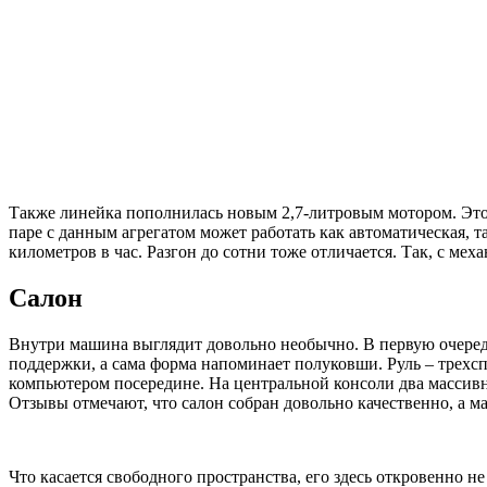
Также линейка пополнилась новым 2,7-литровым мотором. Это
паре с данным агрегатом может работать как автоматическая, т
километров в час. Разгон до сотни тоже отличается. Так, с мех
Салон
Внутри машина выглядит довольно необычно. В первую очередь
поддержки, а сама форма напоминает полуковши. Руль – трехс
компьютером посередине. На центральной консоли два массивн
Отзывы отмечают, что салон собран довольно качественно, а ма
Что касается свободного пространства, его здесь откровенно не