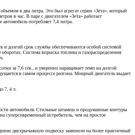
бъемом в два литра. Это был агрегат серии «Зета», который
тров в час. В паре с двигателем «Зета» работает
е автомобиль потребляет 7,4 литра.
ук и долгий срок службы обеспечиваются особой системой
0 оборотах. Система впрыска топлива и газораспределения
ч.
отки за 7,6 сек., и уверенно наращивает темп на долгой
щущается в самом процессе разгона. Мощный двигатель выдает
 7, 4 л.
ности автомобиля. Стильные штампы и продуманные контуры
на суперсовременный истребитель, чем на простое
Переднюю двухрычажную подвеску заменили на более практичный