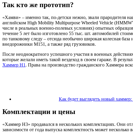
Так кто же прототип?
«Хамви» – именно так, по-детски нежно, звали прародителя н
английском High Mobility Multipurpose Wheeled Vehicle (HMMW
числе в реальных военно-полевых условиях) опытных образцов
течение 5 лет было изготовлено 55 тыс. шт. автомобилей сто
по танковому следу – отсюда необычно широкая колесная база 
внедорожники М151, а также ряд грузовиков.
После неоднократного успешного участия в военных действиях
которые желали иметь такой вездеход в своем гараже. В резуль
Хаммер Н1
. Права на производство гражданского Хаммера вск
Как будет выглядеть новый хаммер:
Комплектации и цены
«Хаммер H3» продавался в нескольких комплектациях. Они от
зависимости от года выпуска комплектность может несколько ва