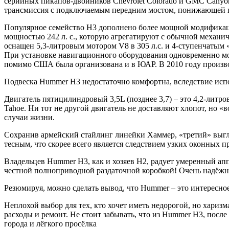
серийных пикапов-двойников Chevrolet Colorado и GMC Canyon
трансмиссия с подключаемым передним мостом, понижающей 
Популярное семейство Н3 дополнено более мощной модификацие
мощностью 242 л. с., которую агрегатируют с обычной механ
оснащен 5,3-литровым мотором V8 в 305 л.с. и 4-ступенчатым
При установке навигационного оборудования одновременно мо
помимо США была организована и в ЮАР. В 2010 году произв
Подвеска Hummer H3 недостаточно комфортна, вследствие испо
Двигатель пятицилиндровый 3,5L (позднее 3,7) – это 4,2-литро
Tahoe. Ни тот не другой двигатель не доставляют хлопот, но «
случаи жизни.
Сохранив армейский стайлинг линейки Хаммер, «третий» выгля
тесным, что скорее всего является следствием узких оконных 
Владельцев Hummer H3, как и хозяев H2, радует умеренный апп
честной полноприводной раздаточной коробкой! Очень надёжный
Резюмируя, можно сделать вывод, что Hummer – это интересно
Неплохой выбор для тех, кто хочет иметь недорогой, но хари
расходы и ремонт. Не стоит забывать, что из Hummer H3, пос
города и лёгкого просёлка