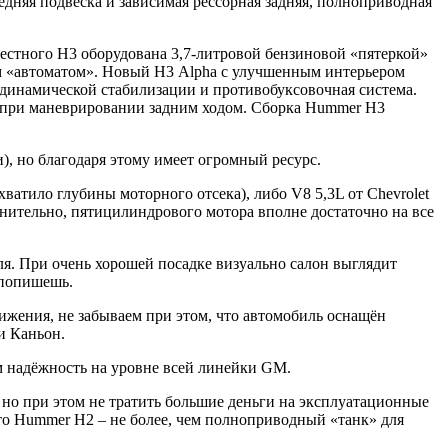
дняя подвеска и зависимая рессорная задняя, полноприводная
естного Н3 оборудована 3,7-литровой бензиновой «пятеркой»
ым «автоматом». Новый Н3 Alpha с улучшенным интерьером
 динамической стабилизации и противобуксовочная система.
а при маневрировании задним ходом. Сборка Hummer H3
), но благодаря этому имеет огромный ресурс.
ватило глубины моторного отсека), либо V8 5,3L от Chevrolet
уднительно, пятицилиндрового мотора вполне достаточно на все
ля. При очень хорошей посадке визуально салон выглядит
 попишешь.
ижения, не забываем при этом, что автомобиль оснащён
и Каньон.
м надёжность на уровне всей линейки GM.
 но при этом не тратить большие деньги на эксплуатационные
 то Hummer H2 – не более, чем полноприводный «танк» для