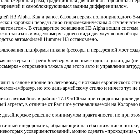
: лонжеронная рама, традиционная для пикапов торсионная пере
передачей и самоблокирующимся задним дифференциалом.
й Н3 Alpha. Как и ранее, базовая версия полноприводного 5-м
ической коробкой передач либо гидромеханическим 4-ступенчат
 «автоматом». В стандартное оснащение Н3 Alpha вошли система
жно заказать и видеокамеру заднего вида для улучшения обзор
одство автомобилей Hummer H3 остановлено.
льзования платформы пикапа (рессоры и неразрезной мост сзади
вая шестерка от Трейл Блейзер «лишенная» одного цилиндра (не х
восьмерка» откровенна тяжела для этого авто и управление затр
дит в салоне вполне по-легковому, с нотками европейского сти
проемов-амбразур, но это дань армейскому стилю и ничего тут не
етит автомобиля в районе 17-19л/100км при городском цикле дв
 агрегат, в отличие от Part-time устанавливаемой на Колорадо 
е дизайнерское решение с минимумом практичности, но при это
зматичный внедорожник, обращающий на себя внимание в потоке,
ле некоторых усовершенствований, можно сделать «проходимца»,