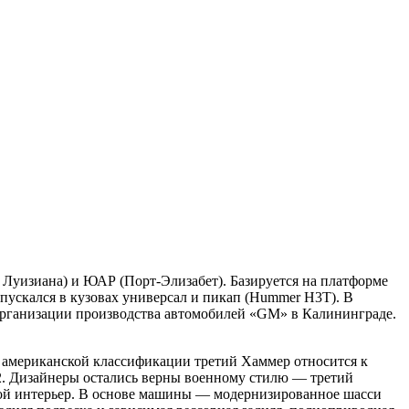
Луизиана) и ЮАР (Порт-Элизабет). Базируется на платформе
ускался в кузовах универсал и пикап (Hummer H3T). В
 организации производства автомобилей «GM» в Калининграде.
 американской классификации третий Хаммер относится к
2. Дизайнеры остались верны военному стилю — третий
ой интерьер. В основе машины — модернизированное шасси