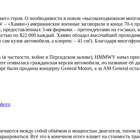
ашего героя. О необходимости в новом «высокоподвижном много
V – «Хамви») американские военные заговорили в конце 70-х про
, предоставленных 3-мя фирмами – претендентами на госзаказ, 
имостью по $22 000 каждый. Хамви обладал высочайшей проходим
и сам кузов автомобиля, а клиренс – 41 см!). Благодаря много
 (в частности, войне в Персидском заливе), HMMWV начал прио
тате появилась гражданская версия автомобиля, но название ей да
оре были проданы концерну General Motors, а за AM General ос
 фото
личаются между собой объёмом и мощностью двигателя, типом т
рьироваться. Всё это в конечном итоге влияет на стоимость тра