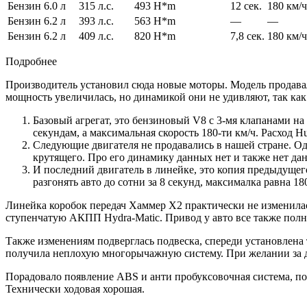
Бензин
6.0 л
315 л.с.
493 H*m
12 сек.
180 км/ч
Бензин
6.2 л
393 л.с.
563 H*m
—
—
Бензин
6.2 л
409 л.с.
820 H*m
7,8 сек.
180 км/ч
Подробнее
Производитель установил сюда новые моторы. Модель продавалас
мощность увеличилась, но динамикой они не удивляют, так как
Базовый агрегат, это бензиновый V8 с 3-мя клапанами на
секундам, а максимальная скорость 180-ти км/ч. Расход H
Следующие двигателя не продавались в нашей стране. Од
крутящего. Про его динамику данных нет и также нет дан
И последний двигатель в линейке, это копия предыдуще
разгонять авто до сотни за 8 секунд, максималка равна 1
Линейка коробок передач Хаммер Х2 практически не изменилась
ступенчатую АКПП Hydra-Matic. Привод у авто все также полны
Также изменениям подверглась подвеска, спереди установлена
получила неплохую многорычажную систему. При желании за 
Порадовало появление ABS и анти пробуксовочная система, по
Технически ходовая хорошая.