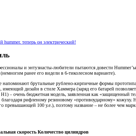
й hummer. теперь он электрический!
иль
офессионалы и энтузиасты-любители пытаются довести Hummer’ы
(немногим ранее его видели в 6-тиколесном варианте).
ые напоминают брутальные рублено-кирпичные формы прототипа,
ар, имеющий дизайн в стиле Хаммера (заряд его батарей позвол
 Н1) – очень бюджетная модель, заявленная как «защищенный те
, благодаря рифленому резиновому «противоударному» кожуху. Н
го превышающей 100 у.е.), поэтому название – не более чем мар
альная скорость
Количество цилиндров