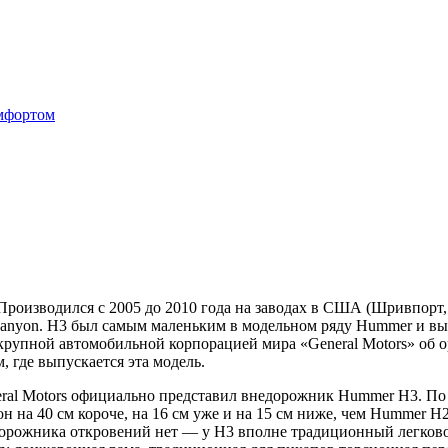
омфортом
изводился с 2005 до 2010 года на заводах в США (Шривпорт, 
anyon. H3 был самым маленьким в модельном ряду Hummer и вып
 крупной автомобильной корпорацией мира «General Motors» об
 где выпускается эта модель.
ral Motors официально представил внедорожник Hummer H3. По
на 40 см короче, на 16 см уже и на 15 см ниже, чем Hummer H
дорожника откровений нет — у H3 вполне традиционный легков