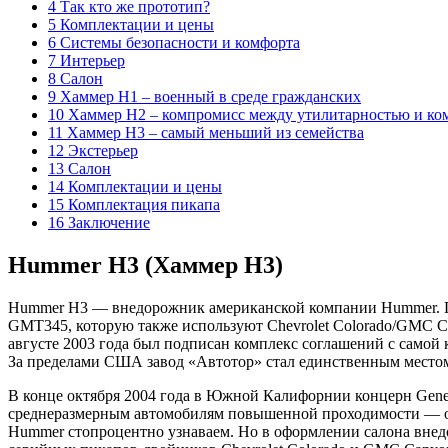
4 Так кто же прототип?
5 Комплектации и цены
6 Системы безопасности и комфорта
7 Интерьер
8 Салон
9 Хаммер Н1 – военный в среде гражданских
10 Хаммер Н2 – компромисс между утилитарностью и к
11 Хаммер Н3 – самый меньший из семейства
12 Экстерьер
13 Салон
14 Комплектации и цены
15 Комплектация пикапа
16 Заключение
Hummer H3 (Хаммер H3)
Hummer H3 — внедорожник американской компании Hummer. Про
GMT345, которую также используют Chevrolet Colorado/GMC C
августе 2003 года был подписан комплекс соглашений с самой
За пределами США завод «Автотор» стал единственным местом,
В конце октября 2004 года в Южной Калифорнии концерн Gene
среднеразмерным автомобилям повышенной проходимости — он 
Hummer стопроцентно узнаваем. Но в оформлении салона вне