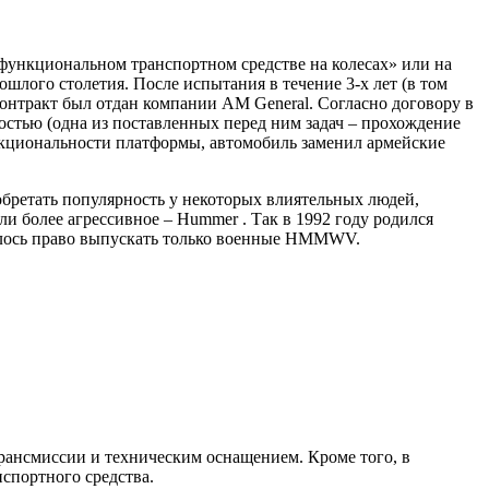
функциональном транспортном средстве на колесах» или на
шлого столетия. После испытания в течение 3-х лет (в том
контракт был отдан компании AM General. Согласно договору в
остью (одна из поставленных перед ним задач – прохождение
функциональности платформы, автомобиль заменил армейские
бретать популярность у некоторых влиятельных людей,
ли более агрессивное – Hummer . Так в 1992 году родился
талось право выпускать только военные HMMWV.
рансмиссии и техническим оснащением. Кроме того, в
нспортного средства.