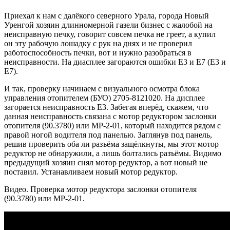
Приехал к нам с далёкого северного Урала, города Новый
Уренгой хозяин длинномерной газели бизнес с жалобой на
неисправную печку, говорит совсем печка не греет, а купил
он эту рабочую лошадку с рук на днях и не проверил
работоспособность печки, вот и нужно разобраться в
неисправности. На диасплее загораются ошибки E3 и Е7 (E3 и
E7).
И так, проверку начинаем с визуального осмотра блока
управления отопителем (БУО) 2705-8121020. На дисплее
загорается неисправность E3. Забегая вперёд, скажем, что
данная неисправность связана с мотор редуктором заслонки
отопителя (90.3780) или МР-2-01, который находится рядом с
правой ногой водителя под панелью. Заглянув под панель,
решив проверить оба ли разъёма защёлкнуты, мы этот мотор
редуктор не обнаружили, а лишь болтались разъёмы. Видимо
предыдущий хозяин снял мотор редуктор, а вот новый не
поставил. Устанавливаем новый мотор редуктор.
Видео. Проверка мотор редуктора заслонки отопителя
(90.3780) или МР-2-01.