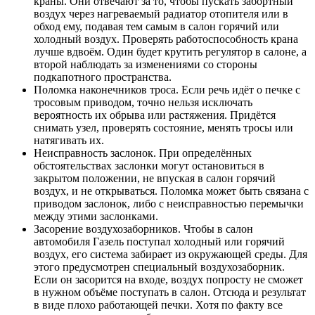
краны. Они отвечают за то, чтобы пускать забортный
воздух через нагреваемый радиатор отопителя или в
обход ему, подавая тем самым в салон горячий или
холодный воздух. Проверять работоспособность крана
лучше вдвоём. Один будет крутить регулятор в салоне, а
второй наблюдать за изменениями со стороны
подкапотного пространства.
Поломка наконечников троса. Если речь идёт о печке с
тросовым приводом, точно нельзя исключать
вероятность их обрыва или растяжения. Придётся
снимать узел, проверять состояние, менять тросы или
натягивать их.
Неисправность заслонок. При определённых
обстоятельствах заслонки могут остановиться в
закрытом положении, не впуская в салон горячий
воздух, и не открываться. Поломка может быть связана с
приводом заслонок, либо с неисправностью перемычки
между этими заслонками.
Засорение воздухозаборников. Чтобы в салон
автомобиля Газель поступал холодный или горячий
воздух, его система забирает из окружающей среды. Для
этого предусмотрен специальный воздухозаборник.
Если он засорится на входе, воздух попросту не сможет
в нужном объёме поступать в салон. Отсюда и результат
в виде плохо работающей печки. Хотя по факту все