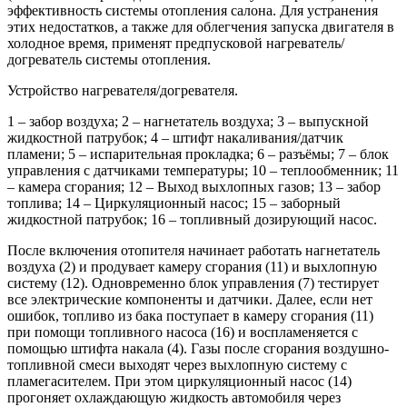
эффективность системы отопления салона. Для устранения
этих недостатков, а также для облегчения запуска двигателя в
холодное время, применят предпусковой нагреватель/
догреватель системы отопления.
Устройство нагревателя/догревателя.
1 – забор воздуха; 2 – нагнетатель воздуха; 3 – выпускной
жидкостной патрубок; 4 – штифт накаливания/датчик
пламени; 5 – испарительная прокладка; 6 – разъёмы; 7 – блок
управления с датчиками температуры; 10 – теплообменник; 11
– камера сгорания; 12 – Выход выхлопных газов; 13 – забор
топлива; 14 – Циркуляционный насос; 15 – заборный
жидкостной патрубок; 16 – топливный дозирующий насос.
После включения отопителя начинает работать нагнетатель
воздуха (2) и продувает камеру сгорания (11) и выхлопную
систему (12). Одновременно блок управления (7) тестирует
все электрические компоненты и датчики. Далее, если нет
ошибок, топливо из бака поступает в камеру сгорания (11)
при помощи топливного насоса (16) и воспламеняется с
помощью штифта накала (4). Газы после сгорания воздушно-
топливной смеси выходят через выхлопную систему с
пламегасителем. При этом циркуляционный насос (14)
прогоняет охлаждающую жидкость автомобиля через