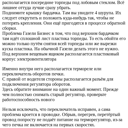
располагается посередине торпеды под лобовым стеклом. Всё
лишнее оттуда лучше сразу убрать.
Поднимите крышку бардачка. Там вы увидите 4 шурупа. Их
следует открутить и положить куда-нибудь так, чтобы не
потерять крепления. Они ещё пригодятся в процессе обратной
сборки.
Проблема Газели Бизнес в том, что под верхним бардачком
там идёт сплошной лист пластика торпеды. То есть обойти его
можно только путём снятия всей торпеды или же вырезки
куска пластика. На обычной Газели делать этого не нужно.
Под верхним вещевым ящиком располагается пластиковый
корпус электровентилятора
Именно внутри него располагается термореле или
переключатель оборотов печки.
С правой от водителя стороны располагается разъём для
подключения регулятора оборотов.
Здесь обратите внимание на один важный момент. Прежде
чем полностью снимать старый регулятор, проверьте
работоспособность нового
Нельзя исключать, что переключатель исправен, а сама
проблема кроется в проводке. Обрыв, перегрев, перетёртый
провод попросту не подаёт питание на терморегулятор, из-за
чего печка не включается на первых скоростях.