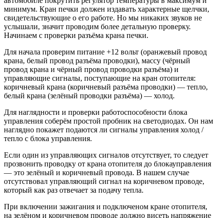
автомобиле покрутить регулятор температуры в максимум и
минимум. Кран печки должен издавать характерные щелчки,
свидетельствующие о его работе. Но мы никаких звуков не
услышали, значит проводим более детальную проверку.
Начинаем с проверки разъёма крана печки.
Для начала проверим питание +12 вольт (оранжевый провод
крана, белый провод разъёма проводки), массу (чёрный
провод крана и чёрный провод проводки разъёма) и
управляющие сигналы, поступающие на кран отопителя:
коричневый крана (коричневый разъёма проводки) — тепло,
белый крана (зелёный проводки разъёма) — холод.
Для наглядности и проверки работоспособности блока
управления соберём простой пробник на светодиодах. Он нам
наглядно покажет подаются ли сигналы управления холод /
тепло с блока управления.
Если один из управляющих сигналов отсутствует, то следует
прозвонить проводку от крана отопителя до блокауправления
— это зелёный и коричневый провода. В нашем случае
отсутствовал управляющий сигнал на коричневом проводе,
который как раз отвечает за подачу тепла.
При включении зажигания и подключеном кране отопителя,
на зелёном и коричневом проводе должно висеть напряжение