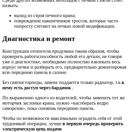
Среди других возможных неполадок с печкой Газели стоит
назвать:
выход из строя печного крана;
повреждение наконечников троссов, которые часто
попросту слетают на печках новой модификации.
Диагностика и ремонт
Конструкция отопителя продумана таким образом, чтобы
проверить работоспособность любой его детали, не говоря
уже о диагностике, необходимо полностью извлекать весь
корпус печки и разбирать его, предварительно демонтировав
всю переднюю панель в салоне.
Без снятия торпеды, замене поддается только радиатор, т.к.
к
нему есть доступ через бардачок
.
По выражению одного из водителей, чтобы заменить тот же
моторчик заслонки крана, нужно «насобирать ведро
саморезов», пока снимешь переднюю панель.
Чтобы по возможности максимально оградить себя от этой
трудоемкой операции, лучше
в первую очередь проверить
электрическую цепь подачи