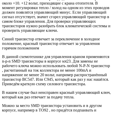
около +10. +12 вольт, приходящие с крана отопителя. В
момент регулировки тепло / холод на одном из этих проводов
должен появлятся управляющий минус. Если управляющий
сигнал отсутствует, значит сгорел управляющий транзистор в
самом блоке управления. Для проверки управляющих
транзисторов нужно разобрать блок климатической системы и
проверить управляющие ключи.
Синий транзистор отвечает за переключение в холодное
положение, красный транзистор отвечает за управления
горячим положением
В данной схемотехнике для управления краном применяются
n-p-n SMD транзисторы в корпусе sot23. Для замены не
рабочего ключа можно использовать любой N-P-N транзистор
, расчитанный на ток коллектора не менее 100mA и
напряжение не менее 20 вольт, например распространённый
транзистор BC547. Или С945, который как раз у нас нашёлся.
Приведём краткую схему силового транзистора.
В нашем случае был неисправен красный управляющий ключ,
который как раз отвечает за подачу тепла.
Можно за место SMD транзистора установить и в другом
корпусе, например в TO92 , но придётся подпаивать и