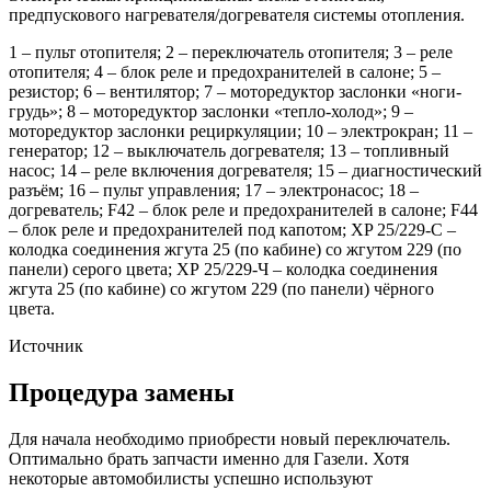
предпускового нагревателя/догревателя системы отопления.
1 – пульт отопителя; 2 – переключатель отопителя; 3 – реле
отопителя; 4 – блок реле и предохранителей в салоне; 5 –
резистор; 6 – вентилятор; 7 – моторедуктор заслонки «ноги-
грудь»; 8 – моторедуктор заслонки «тепло-холод»; 9 –
моторедуктор заслонки рециркуляции; 10 – электрокран; 11 –
генератор; 12 – выключатель догревателя; 13 – топливный
насос; 14 – реле включения догревателя; 15 – диагностический
разъём; 16 – пульт управления; 17 – электронасос; 18 –
догреватель; F42 – блок реле и предохранителей в салоне; F44
– блок реле и предохранителей под капотом; XP 25/229-С –
колодка соединения жгута 25 (по кабине) со жгутом 229 (по
панели) серого цвета; ХР 25/229-Ч – колодка соединения
жгута 25 (по кабине) со жгутом 229 (по панели) чёрного
цвета.
Источник
Процедура замены
Для начала необходимо приобрести новый переключатель.
Оптимально брать запчасти именно для Газели. Хотя
некоторые автомобилисты успешно используют