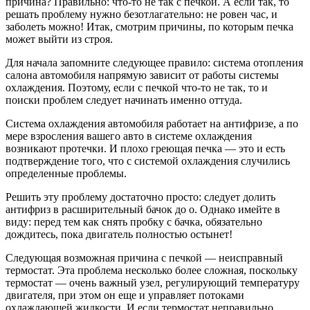
причина? Правильно: что-то не так с печкой. А если так, то
решать проблему нужно безотлагательно: не ровен час, и
заболеть можно! Итак, смотрим причины, по которым печка
может выйти из строя.
Для начала запомните следующее правило: система отопления
салона автомобиля напрямую зависит от работы системы
охлаждения. Поэтому, если с печкой что-то не так, то и
поиски проблем следует начинать именно оттуда.
Система охлаждения автомобиля работает на антифризе, а по
мере взросления вашего авто в системе охлаждения
возникают протечки. И плохо греющая печка — это и есть
подтверждение того, что с системой охлаждения случились
определенные проблемы.
Решить эту проблему достаточно просто: следует долить
антифриз в расширительный бачок до о. Однако имейте в
виду: перед тем как снять пробку с бачка, обязательно
дождитесь, пока двигатель полностью остынет!
Следующая возможная причина с печкой — неисправный
термостат. Эта проблема несколько более сложная, поскольку
термостат — очень важный узел, регулирующий температуру
двигателя, при этом он еще и управляет потоками
охлаждающей жидкости. И если термостат неправильно