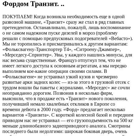
Фордом Транзит. ..
ПОКУПАЕМ! Когда возникла необходимость еще в одной
развозной машине, «Транзит» сразу же стал в ряд главных
претендентов. Останавливало, пожалуй, лишь воспоминание
о не самом надежном пуске дизелей в мороз (проблему
решали с помощью предпусковых подогревателей «Вебасто»).
Мы не торопились и присматривались к другим вариантам:
«Фольксвагену-Транспортер Т4», «Ситроену-Джампер»,
«Мерседесу-Спринтер». Увы, у каждого нашлись минусы, для
нас весьма существенные. Француз отпугнул тем, что не
имеет легкого доступа к основным агрегатам, а мы нередко
выполняем кое-какие операции своими силами. В
«Фольксвагене» не устраивал узкий кузов и чрезмерно
развитые арки задних колес — из-за этого в грузовой отсек с
трудом вошли бы пакеты с журналами. «Мерседес» же сочли
неоправданно дорогим. Позвонив в несколько фирм,
выяснили, что в продаже есть «Транзит» нового поколения,
получивший немало хвалебных откликов в Европе со
времени дебюта в 2000 году. «Форд» предлагает несколько
вариантов «Транзита». С короткой колесной базой и передним
приводом нас не устраивал — его грузоподъемность на 500 кг
меньше длиннобазного заднеприводного аналога. Смотрины
последнего были недолгими: широкая боковая дверь, очень