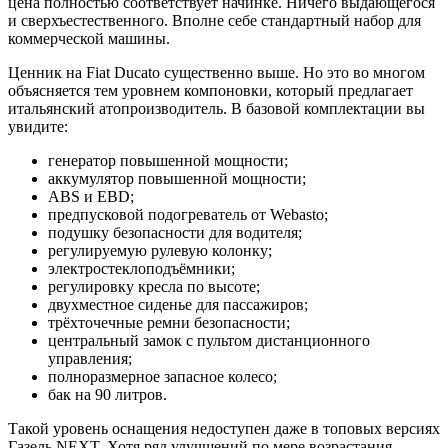
цена полностью соответствует начинке. Ничего выдающегося
и сверхъестественного. Вполне себе стандартный набор для
коммерческой машины.
Ценник на Fiat Ducato существенно выше. Но это во многом
объясняется тем уровнем компоновки, который предлагает
итальянский атопроизводитель. В базовой комплектации вы
увидите:
генератор повышенной мощности;
аккумулятор повышенной мощности;
ABS и EBD;
предпусковой подогреватель от Webasto;
подушку безопасности для водителя;
регулируемую рулевую колонку;
электростеклоподъёмники;
регулировку кресла по высоте;
двухместное сиденье для пассажиров;
трёхточечные ремни безопасности;
центральный замок с пультом дистанционного
управления;
полноразмерное запасное колесо;
бак на 90 литров.
Такой уровень оснащения недоступен даже в топовых версиях
Газель NEXT. Хотя ряд улучшений по мере возрастания