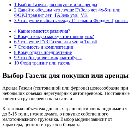
1 Выбор Газели для покупки или аренды
2 Давайте обсудим что лучше ГАЗель лет 4х-5ти или
ФОРД транзит лет | ГАЗель умз | VK
3 Что лучше выбрать между Газелью и Фордом Транзит.
..
4 Какие имеются различия?
5 Кому и какую марку стоит выбирать?
6 Что лучше ГАЗ Газель или Форд Transit
7 Стоимость и комплектации
8 Кому отдать предпочтение
9 Что объединяет микроавтобусы
10 Форд транзит или газель
Выбор Газели для покупки или аренды
Аренда Газели (тентованной или фургона) целесообразна при
небольших объемах нерегулярных автоперевозок. Постоянные
клиенты грузоперевозок на газели:
Как только объем ежедневных транспортировок поднимается
до 5-15 тонн, нужно думать о покупке собственного
малотоннажного грузовика. Выбор модели зависит от
характера, ценности грузов и бюджета.