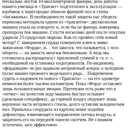
Несколько листов 10-миллиметровой фанеры, день работы
нашего умельца и «Транзит» подготовлен к эксплуатации —
вдобавок к перегородке обшили фанерой пол и стены
«багажника». В необходимости такой защиты нас убедила
перевозка мотоцикла одним из «транзитов»: двухколесная
машина упала на повороте и, если бы не фанера, наверняка
пропорола бок машине. Спустя несколько дней после покупки
ударили 25-градусные морозы. Как-то проявит себя новый
мотор? С замиранием сердца повернули ключ в замке
зажигания «Форда», и.. . тот завелся, что называется, с пол-
оборота — на зависть многим бензиновым. А ведь мы
готовились распрощаться с приличной суммой в «у. е. «,
необходимой на установку подогревателя. По-видимому,
«фордовцам» не раз задавали неприятный вопрос о холодном
пуске машин прежнего модельного ряда.. . Повременим
судить о надежности нового «Транзита» — на его одометре
немногим более тысячи километров. Пока «Форд» оставляет
лишь положительные эмоции. Претензии есть разве что к
«печке»: на холостом ходу машина быстро остывает
(дизельная специфика) , да горячий воздух обдувает лишь
верхнюю часть ветрового стекла, долго оставляя заледенелым
низ. Пришлось соорудить из картона некое подобие
дефлектора, изменяющего направление потока воздуха, и
закрепить его на передней панели скотчем. Не слишком
эстетично, зато эффективно