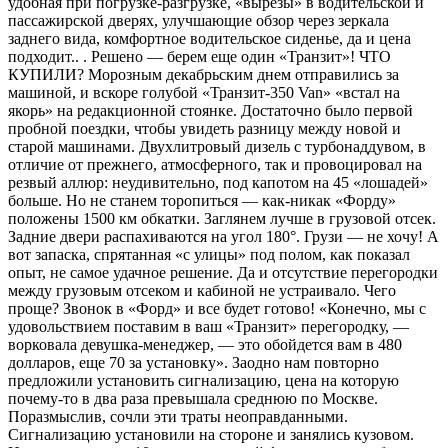
удобная при погрузке-разгрузке, «вырезы» в водительской и
пассажирской дверях, улучшающие обзор через зеркала
заднего вида, комфортное водительское сиденье, да и цена
подходит.. . Решено — берем еще один «Транзит»! ЧТО
КУПИЛИ? Морозным декабрьским днем отправились за
машиной, и вскоре голубой «Транзит-350 Van» «встал на
якорь» на редакционной стоянке. Достаточно было первой
пробной поездки, чтобы увидеть разницу между новой и
старой машинами. Двухлитровый дизель с турбонаддувом, в
отличие от прежнего, атмосферного, так и провоцировал на
резвый аллюр: неудивительно, под капотом на 45 «лошадей»
больше. Но не станем торопиться — как-никак «Форду»
положены 1500 км обкатки. Заглянем лучше в грузовой отсек.
Задние двери распахиваются на угол 180°. Грузи — не хочу! А
вот запаска, спрятанная «с улицы» под полом, как показал
опыт, не самое удачное решение. Да и отсутствие перегородки
между грузовым отсеком и кабиной не устраивало. Чего
проще? Звонок в «Форд» и все будет готово! «Конечно, мы с
удовольствием поставим в ваш «Транзит» перегородку, —
ворковала девушка-менеджер, — это обойдется вам в 480
долларов, еще 70 за установку». Заодно нам повторно
предложили установить сигнализацию, цена на которую
почему-то в два раза превышала среднюю по Москве.
Поразмыслив, сочли эти траты неоправданными.
Сигнализацию установили на стороне и занялись кузовом.