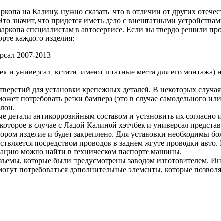
копа на Калину, нужно сказать, что в отличии от других отече
то значит, что придется иметь дело с внештатными устройствами
ркопа специалистам в автосервисе. Если вы твердо решили пров
орте каждого изделия:
рсал 2007-2013
ек и универсал, кстати, имеют штатные места для его монтажа) н
верстий для установки крепежных деталей. В некоторых случаях
может потребовать резки бампера (это в случае самодельного или
лон.
ые детали антикоррозийным составом и установить их согласно 
 которое в случае с Ладой Калиной хэтчбек и универсал предста
ором изделие и будет закреплено. Для установки необходимы бо
твляется посредством проводов в заднем жгуте проводки авто. 
ацию можно найти в техническом паспорте машины.
зъемы, которые были предусмотрены заводом изготовителем. Ин
огут потребоваться дополнительные элементы, которые позволят