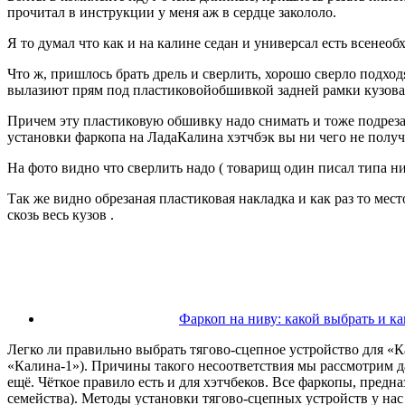
прочитал в инструкции у меня аж в сердце закололо.
Я то думал что как и на калине седан и универсал есть всенео
Что ж, пришлось брать дрель и сверлить, хорошо сверло подхо
вылазиют прям под пластиковойобшивкой задней рамки кузова,
Причем эту пластиковую обшивку надо снимать и тоже подрезат
установки фаркопа на ЛадаКалина хэтчбэк вы ни чего не получа
На фото видно что сверлить надо ( товарищ один писал типа ни
Так же видно обрезаная пластиковая накладка и как раз то мес
скозь весь кузов .
Фаркоп на ниву: какой выбрать и к
Легко ли правильно выбрать тягово-сцепное устройство для «
«Калина-1»). Причины такого несоответствия мы рассмотрим д
ещё. Чёткое правило есть и для хэтчбеков. Все фаркопы, пред
семейства). Методы установки тягово-сцепных устройств у нас