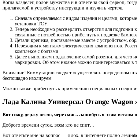
Когда владелец полон мужества и в ответе за свой фаркоп, тог
прилагаемой к устройству инструкции и изучить чертеж.
Сначала определяемся с видом изделия и целями, которы
установки ТСУ.
Теперь необходимо рассверлить отверстия для подгонки
связанные с потребностью прибегнуть к подрезке бампер
Детали крепежа, поставляемые вместе с устройством, об
Переходим к монтажу электрических компонентов. Розетк
комплексе с болтами.
Далее выполняем подключение самой розетки, для чего и
маркировки. Об этом нюансе можно поинтересоваться в 
Внимание! Коммутацию следует осуществлять посредством шта
беспощадно изолируем
Можно также прибегнуть к применению специальных соединит
Лада Калина Универсал Orange Wagon ›
Вот сижу, держу весло, через миг…зашибусь я этим веслом 
Доброго времени суток, всем кто не спит…
Вот ответьте мне на вопрос — я лох, в интернете полно дези