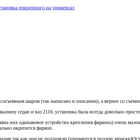
становка прицепного на универсал
сосъемным шаром (так написано в описании), а вернее со съемн
ину седан и ваз 2110, установка была всегда довольно простой
раяна них одинаковое устройство крепления фаркопа) очень мало
ально икрепится фаркоп.
алам так как они не подлазили (упераются в поддон запаски)Ос