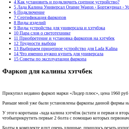
4 Как установить и подключить сцепное устройство?
5 Лада Калина Универсал Orange Wagon › Бортжурнал › У
6 Подключение
7 Сертификация фаркопов
8 Виды изделий
9 Виды устройства для универсала и хэтчбэка
10 Пара слов о светотехнике
11 Приобретение и установка фаркопов на хэтчбек
12 Трудности выбора
13 Выбираем прицепное устройство для Lada Kalina
14 Что именно нужно купить для универсала
15 Советы по эксплуатации фаркопа
Фаркоп для калины хэтчбек
Прикупил недавно фаркоп марки «Лидер плюс», цена 1960 руб 
Раньше мной уже были установлены фаркопы данной фирмы накал
У этого коротыша -лада калина хэтчбэк (кстати и первая и вто
чтобыприкрутить первые 2 болта с помощью которых первонач
Болты в комплекте идут очень длинные, пришлось резать ихпоп