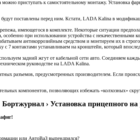
да можно приступать к самостоятельному монтажу. Установка фар
е будут поставлены перед ним. Кстати, LADA Kalina в модифик
 крепежа, имеющегося в комплекте. Некоторые ситуации предпо
а, особенно при использовании устройства с некачественными к
рабатываем антикоррозийным средством и монтируем их в строго
у с 7 контактами устанавливаем на кронштейн, который впослед
спользуем задний жгут от кабельной сети авто. Соединяем кажды
техническом руководстве на LADA Kalina.
тных разъемов, предусмотренных производителем. Если происхо
ельных компонентов, позволяющих избежать «колхозных» скрут
 Бортжурнал › Установка прицепного на
нафиг!
нформации или АвтоВаЗ выпендрился?