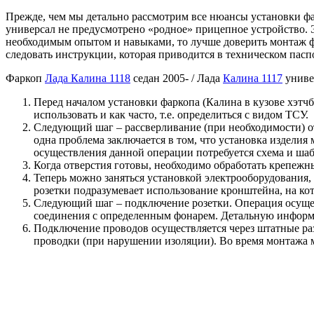
Прежде, чем мы детально рассмотрим все нюансы установки фар
универсал не предусмотрено «родное» прицепное устройство. Э
необходимым опытом и навыками, то лучше доверить монтаж фа
следовать инструкции, которая приводится в техническом пасп
Фаркоп
Лада Калина 1118
седан 2005- / Лада
Калина 1117
униве
Перед началом установки фаркопа (Калина в кузове хэтчб
использовать и как часто, т.е. определиться с видом ТСУ.
Следующий шаг – рассверливание (при необходимости) от
одна проблема заключается в том, что установка изделия 
осуществления данной операции потребуется схема и шаб
Когда отверстия готовы, необходимо обработать крепежн
Теперь можно заняться установкой электрооборудования,
розетки подразумевает использование кронштейна, на кот
Следующий шаг – подключение розетки. Операция осущес
соединения с определенным фонарем. Детальную информ
Подключение проводов осуществляется через штатные ра
проводки (при нарушении изоляции). Во время монтажа м