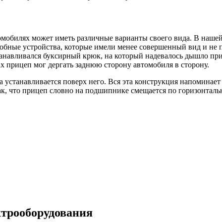
омобилях может иметь различные варианты своего вида. В нашей
добные устройства, которые имели менее совершенный вид и не 
танавливался буксирный крюк, на который надевалось дышло пр
х прицеп мог дергать заднюю сторону автомобиля в сторону.
 устанавливается поверх него. Вся эта конструкция напоминает
так, что прицеп словно на подшипнике смещается по горизонталь
ктрооборудования