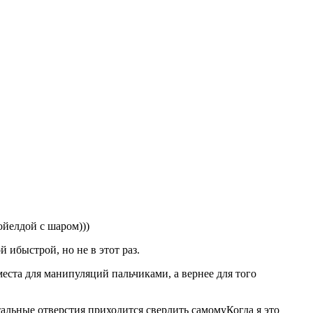
ойелдой с шаром)))
 ибыстрой, но не в этот раз.
места для манипуляций пальчиками, а вернее для того
тальные отверстия приходится сверлить самомуКогда я это