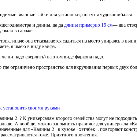
бходимые вварные гайки для установки, но тут я чудокошибался
дящегодиаметра и длины, да да
длины примерно 15 см
— два отвер
 было в гараже
ьт.к. иначе она отказывается садиться на место упираясь в вы
ете, я имею в виду кайфа.
 че ни надо сверлить) на этом виде фаркопа надо.
то где ограничено пространство для вкручивания первых двух бол
ак установить своими руками
Калины-2»? К универсалам второго семейства могут не подходит
альше. А вообще, можно запомнить правило: для универсала «Ка
назначенные для «Калины-2» в кузове «хэтчбек», повторяют конс
 рассматриваются тоже. Приятного прочтения.