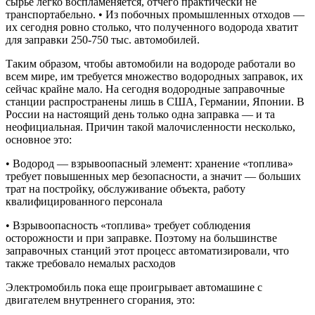
сырье легко воспламеняется, отчего практически не
транспортабельно. • Из побочных промышленных отходов —
их сегодня ровно столько, что полученного водорода хватит
для заправки 250-750 тыс. автомобилей.
Таким образом, чтобы автомобили на водороде работали во
всем мире, им требуется множество водородных заправок, их
сейчас крайне мало. На сегодня водородные заправочные
станции распространены лишь в США, Германии, Японии. В
России на настоящий день только одна заправка — и та
неофициальная. Причин такой малочисленности несколько,
основное это:
• Водород — взрывоопасный элемент: хранение «топлива»
требует повышенных мер безопасности, а значит — больших
трат на постройку, обслуживание объекта, работу
квалифицированного персонала
• Взрывоопасность «топлива» требует соблюдения
осторожности и при заправке. Поэтому на большинстве
заправочных станций этот процесс автоматизировали, что
также требовало немалых расходов
Электромобиль пока еще проигрывает автомашине с
двигателем внутреннего сгорания, это: