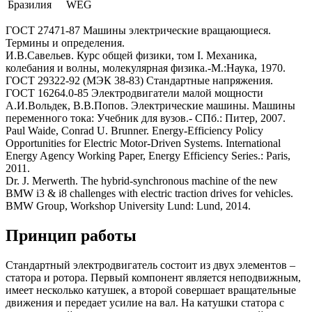
Бразилия
WEG
ГОСТ 27471-87 Машины электрические вращающиеся.
Термины и определения.
И.В.Савельев. Курс общей физики, том I. Механика,
колебания и волны, молекулярная физика.-М.:Наука, 1970.
ГОСТ 29322-92 (МЭК 38-83) Стандартные напряжения.
ГОСТ 16264.0-85 Электродвигатели малой мощности
А.И.Вольдек, В.В.Попов. Электрические машины. Машины
переменного тока: Учебник для вузов.- СПб.: Питер, 2007.
Paul Waide, Conrad U. Brunner. Energy-Efficiency Policy
Opportunities for Electric Motor-Driven Systems. International
Energy Agency Working Paper, Energy Efficiency Series.: Paris,
2011.
Dr. J. Merwerth. The hybrid-synchronous machine of the new
BMW i3 & i8 challenges with electric traction drives for vehicles.
BMW Group, Workshop University Lund: Lund, 2014.
Принцип работы
Стандартный электродвигатель состоит из двух элементов –
статора и ротора. Первый компонент является неподвижным,
имеет несколько катушек, а второй совершает вращательные
движения и передает усилие на вал. На катушки статора с