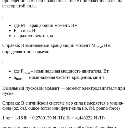
проведенного от оси вращения к точке приложения силы, на
вектор этой силы.
,
где M – вращающий момент, Нм,
F – сила, Н,
r – радиус-вектор, м
Справка: Номинальный вращающий момент М
, Нм,
ном
определяют по формуле
,
где P
– номинальная мощность двигателя, Вт,
ном
n
— номинальная частота вращения, мин-1
ном
Начальный пусковой момент — момент электродвигателя при
пуске.
Справка: В английской системе мер сила измеряется в унция-
сила (oz, ozf, ounce-force) или фунт-сила (lb, lbf, pound-force)
1 oz = 1/16 lb = 0,2780139 N (Н)1 lb = 4,448222 N (Н)
момент измеряется в унция-сила на дюйм (oz∙in) или фунт-