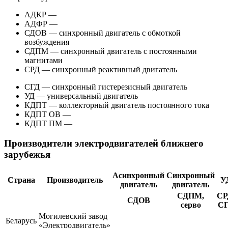
АДКР —
АДФР —
СДОВ — синхронный двигатель с обмоткой
возбуждения
СДПМ — синхронный двигатель с постоянными
магнитами
СРД — синхронный реактивный двигатель
СГД — синхронный гистерезисный двигатель
УД — универсальный двигатель
КДПТ — коллекторный двигатель постоянного тока
КДПТ ОВ —
КДПТ ПМ —
Производители электродвигателей ближнего
зарубежья
Асинхронный
Синхронный
Страна
Производитель
У
двигатель
двигатель
СДПМ,
СР
СДОВ
серво
С
Могилевский завод
Беларусь
«Электродвигатель»