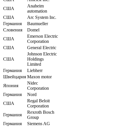
Anaheim
США
automation
США
Arc System Inc.
Германия
Baumueller
Словения
Domel
Emerson Electric
США
Corporation
США
General Electric
Johnson Electric
США
Holdings
Limited
Германия
Liebherr
Швейцария
Maxon motor
Nidec
Япония
Corporation
Германия
Nord
Regal Beloit
США
Corporation
Rexroth Bosch
Германия
Group
Германия
Siemens AG