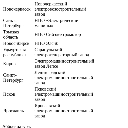
Новочеркасский
Новочеркасск
электровозостроительный
завод
Санкт-
НПО «Электрические
Петербург
машины»
Томская
НПО Сибэлектромотор
область
Новосибирск
НПО Элсиб
Удмуртская
Сарапульский
республика
электрогенераторный завод
Электромашиностроительный
Киров
завод Лепсе
Ленинградский
Санкт-
электромашиностроительный
Петербург
завод
Псковский
Псков
электромашиностроительный
завод
Ярославский
Ярославль
электромашиностроительный
завод
Аббревиатура: