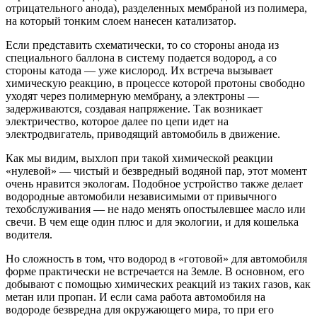
отрицательного анода), разделенных мембраной из полимера,
на который тонким слоем нанесен катализатор.
Если представить схематически, то со стороны анода из
специального баллона в систему подается водород, а со
стороны катода — уже кислород. Их встреча вызывает
химическую реакцию, в процессе которой протоны свободно
уходят через полимерную мембрану, а электроны —
задерживаются, создавая напряжение. Так возникает
электричество, которое далее по цепи идет на
электродвигатель, приводящий автомобиль в движение.
Как мы видим, выхлоп при такой химической реакции
«нулевой» — чистый и безвредный водяной пар, этот момент
очень нравится экологам. Подобное устройство также делает
водородные автомобили независимыми от привычного
техобслуживания — не надо менять опостылевшее масло или
свечи. В чем еще один плюс и для экологии, и для кошелька
водителя.
Но сложность в том, что водород в «готовой» для автомобиля
форме практически не встречается на Земле. В основном, его
добывают с помощью химических реакций из таких газов, как
метан или пропан. И если сама работа автомобиля на
водороде безвредна для окружающего мира, то при его