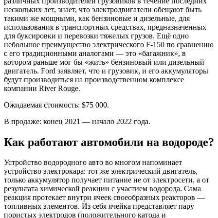
различных производителей грузовиков в течение последних
нескольких лет, знает, что электродвигатели обещают быть
такими же мощными, как бензиновые и дизельные, для
использования в транспортных средствах, предназначенных
для буксировки и перевозки тяжелых грузов. Ещё одно
небольшое преимущество электрического F-150 по сравнению
с его традиционными аналогами — это «багажник», в
котором раньше мог бы «жить» бензиновый или дизельный
двигатель. Ford заявляет, что и грузовик, и его аккумуляторы
будут производиться на производственном комплексе
компании River Rouge.
Ожидаемая стоимость: $75 000.
В продаже: конец 2021 — начало 2022 года.
Как работают автомобили на водороде?
Устройство водородного авто во многом напоминает
устройство электрокара: тот же электрический двигатель,
только аккумулятор получает питание не от электросети, а от
результата химической реакции с участием водорода. Сама
реакция протекает внутри ячеек своеобразных реакторов —
топливных элементов. Из себя ячейка представляет пару
пористых электродов (положительного катода и