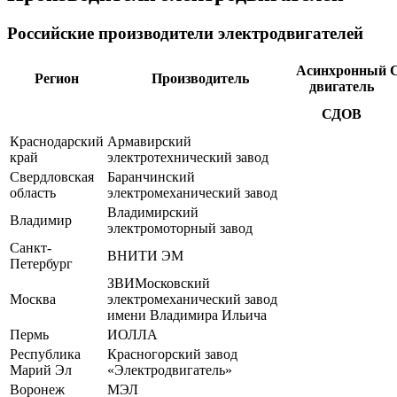
Российские производители электродвигателей
Асинхронный
Регион
Производитель
двигатель
СДОВ
Краснодарский
Армавирский
край
электротехнический завод
Свердловская
Баранчинский
область
электромеханический завод
Владимирский
Владимир
электромоторный завод
Санкт-
ВНИТИ ЭМ
Петербург
ЗВИМосковский
Москва
электромеханический завод
имени Владимира Ильича
Пермь
ИОЛЛА
Республика
Красногорский завод
Марий Эл
«Электродвигатель»
Воронеж
МЭЛ