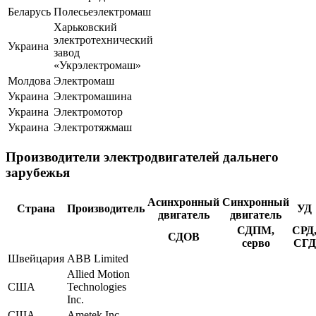
Беларусь
Полесьеэлектромаш
Харьковский
электротехнический
Украина
завод
«Укрэлектромаш»
Молдова
Электромаш
Украина
Электромашина
Украина
Электромотор
Украина
Электротяжмаш
Производители электродвигателей дальнего
зарубежья
Асинхронный
Синхронный
Страна
Производитель
УД
двигатель
двигатель
СДПМ,
СРД
СДОВ
серво
СГД
Швейцария
ABB Limited
Allied Motion
США
Technologies
Inc.
США
Ametek Inc.