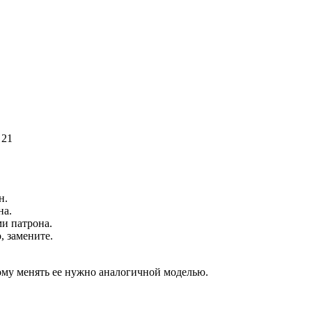
 21
н.
на.
ми патрона.
, замените.
ому менять ее нужно аналогичной моделью.