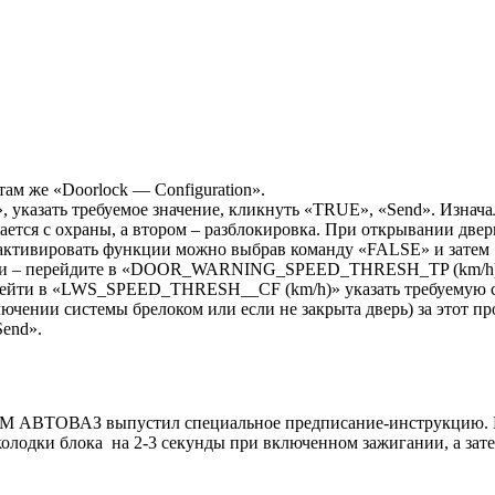
ам же «Doorlock — Configuration».
 указать требуемое значение, кликнуть «TRUE», «Send». Изнача
ается с охраны, а втором – разблокировка. При открывании двери
еактивировать функции можно выбрав команду «FALSE» и затем 
вери – перейдите в «DOOR_WARNING_SPEED_THRESH_TP (km/h)», 
ерейти в «LWS_SPEED_THRESH__CF (km/h)» указать требуемую ск
тключении системы брелоком или если не закрыта дверь) за э
Send».
MM АВТОВАЗ выпустил специальное предписание-инструкцию. Есл
 колодки блока на 2-3 секунды при включенном зажигании, а за