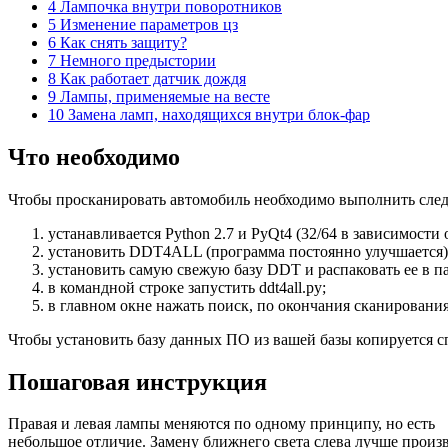
4 Лампочка внутри поворотников
5 Изменение параметров цз
6 Как снять защиту?
7 Немного предыстории
8 Как работает датчик дождя
9 Лампы, применяемые на весте
10 Замена ламп, находящихся внутри блок-фар
Что необходимо
Чтобы просканировать автомобиль необходимо выполнить сле
устанавливается Python 2.7 и PyQt4 (32/64 в зависимости
установить DDT4ALL (программа постоянно улучшается), р
установить самую свежую базу DDT и распаковать ее в п
в командной строке запустить ddt4all.py;
в главном окне нажать поиск, по окончания сканирования
Чтобы установить базу данных ПО из вашей базы копируется спе
Пошаговая инструкция
Правая и левая лампы меняются по одному принципу, но есть
небольшое отличие. Замену ближнего света слева лучше произв