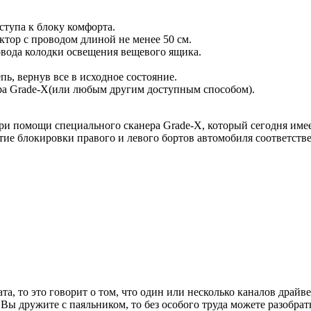
тупа к блоку комфорта.
тор с проводом длиной не менее 50 см.
овода колодки освещения вещевого ящика.
, вернув все в исходное состояние.
а Grade-X(или любым другим доступным способом).
ри помощи специального сканера Grade-X, который сегодня имее
тие блокировки правого и левого бортов автомобиля соответств
а, то это говорит о том, что один или несколько каналов драйв
Вы дружите с паяльником, то без особого труда можете разобра