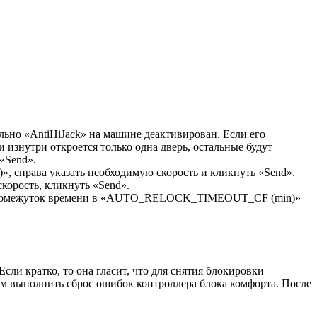
льно «AntiHiJack» на машине деактивирован. Если его
 изнутри откроется только одна дверь, остальные будут
«Send».
справа указать необходимую скорость и кликнуть «Send».
орость, кликнуть «Send».
тот промежуток времени в «AUTO_RELOCK_TIMEOUT_CF (min)»
и кратко, то она гласит, что для снятия блокировки
тем выполнить сброс ошибок контроллера блока комфорта. После