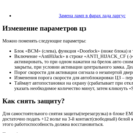
Замена ламп в фарах лада ларгус
Изменение параметров цз
Можно поменять следующие параметры:
Блок «BCM» (слева), функция «Doorlock» (ниже блока) и т
Включение «AntiHiJack» в строке «ANTI_HIJACK_CF (-)»,
активировать, то при одном нажатии на брелок авто сним
закрыты, при условии активации центрального замка. Д
Порог скорости для активации сигнала о незапертой д
Изменения порога скорости для автоблокировки ЦЗ – п
Таймаут автопостановки на охрану (срабатывает при о
указать необходимое количество минут, затем кликнуть «
Как снять защиту?
Для самостоятельного снятия защиты(перезагрузка) в блоке E
достаточно подать +12 вольт на 3-й контакт(свободный) белой
этого работоспособность должна восстановиться.