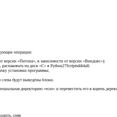
дующие операции:
 от версии «Питона», в зависимости от версии «Виндовс»);
аспаковать на диск «С» в Python27Scriptsddt4all;
апку установки программы;
 слева будут выведены блоки.
циальная директорию «ecus» и переместить его в корень дерева и
одить, сняв