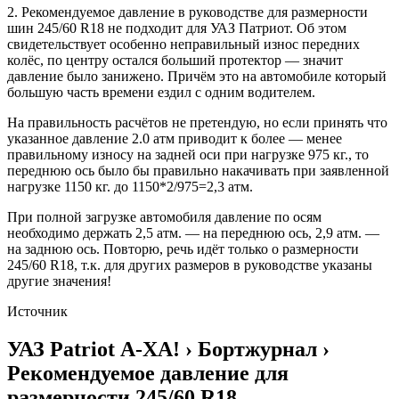
2. Рекомендуемое давление в руководстве для размерности
шин 245/60 R18 не подходит для УАЗ Патриот. Об этом
свидетельствует особенно неправильный износ передних
колёс, по центру остался больший протектор — значит
давление было занижено. Причём это на автомобиле который
большую часть времени ездил с одним водителем.
На правильность расчётов не претендую, но если принять что
указанное давление 2.0 атм приводит к более — менее
правильному износу на задней оси при нагрузке 975 кг., то
переднюю ось было бы правильно накачивать при заявленной
нагрузке 1150 кг. до 1150*2/975=2,3 атм.
При полной загрузке автомобиля давление по осям
необходимо держать 2,5 атм. — на переднюю ось, 2,9 атм. —
на заднюю ось. Повторю, речь идёт только о размерности
245/60 R18, т.к. для других размеров в руководстве указаны
другие значения!
Источник
УАЗ Patriot А-ХА! › Бортжурнал ›
Рекомендуемое давление для
размерности 245/60 R18