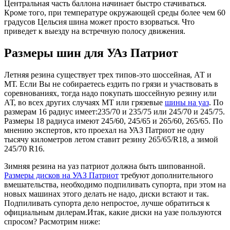
Центральная часть баллона начинает быстро стачиваться.
Кроме того, при температуре окружающей среды более чем 60
градусов Цельсия шина может просто взорваться. Что
приведет к выезду на встречную полосу движения.
Размеры шин для УАз Патриот
Летняя резина существует трех типов-это шоссейная, АТ и
МТ. Если Вы не собираетесь ездить по грязи и участвовать в
соревнованиях, тогда надо покупать шоссейную резину или
АТ, во всех других случаях МТ или грязевые
шины на уаз
. По
размерам 16 радиус имеет:235/70 и 235/75 или 245/70 и 245/75.
Размеры 18 радиуса имеют 245/60, 245/65 и 265/60, 265/65. По
мнению экспертов, кто проехал на УАЗ Патриот не одну
тысячу километров летом ставит резину 265/65/R18, а зимой
245/70 R16.
Зимняя резина на уаз патриот должна быть шипованной.
Размеры дисков на УАЗ Патриот
требуют дополнительного
вмешательства, необходимо подпиливать супорта, при этом на
новых машинах этого делать не надо, диски встают и так.
Подпиливать супорта дело непростое, лучше обратиться к
официальным дилерам.Итак, какие диски на уазе пользуются
спросом? Расмотрим ниже: