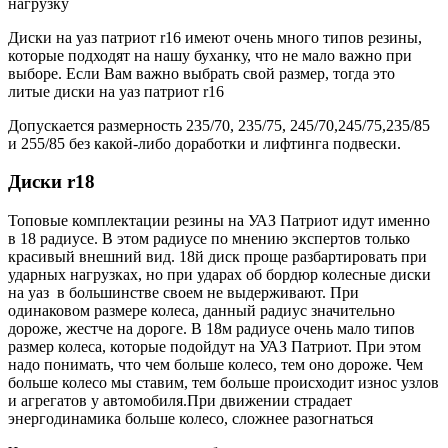
нагрузку
Диски на уаз патриот r16 имеют очень много типов резины,
которые подходят на нашу буханку, что не мало важно при
выборе. Если Вам важно выбрать свой размер, тогда это
литые диски на уаз патриот r16
Допускается размерность 235/70, 235/75, 245/70,245/75,235/85
и 255/85 без какой-либо доработки и лифтинга подвески.
Диски r18
Топовые комплектации резины на УАЗ Патриот идут именно
в 18 радиусе. В этом радиусе по мнению экспертов только
красивый внешний вид. 18й диск проще разбартировать при
ударных нагрузках, но при ударах об бордюр колесные диски
на уаз в большинстве своем не выдерживают. При
одинаковом размере колеса, данный радиус значительно
дороже, жестче на дороге. В 18м радиусе очень мало типов
размер колеса, которые подойдут на УАЗ Патриот. При этом
надо понимать, что чем больше колесо, тем оно дороже. Чем
больше колесо мы ставим, тем больше происходит износ узлов
и агрегатов у автомобиля.При движении страдает
энергодинамика больше колесо, сложнее разогнаться