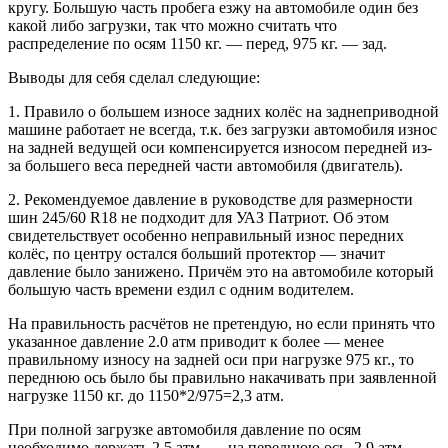
кругу. Большую часть пробега езжу на автомобиле один без
какой либо загрузки, так что можно считать что
распределение по осям 1150 кг. — перед, 975 кг. — зад.
Выводы для себя сделал следующие:
1. Правило о большем износе задних колёс на заднеприводной
машине работает не всегда, т.к. без загрузки автомобиля износ
на задней ведущей оси компенсируется износом передней из-
за большего веса передней части автомобиля (двигатель).
2. Рекомендуемое давление в руководстве для размерности
шин 245/60 R18 не подходит для УАЗ Патриот. Об этом
свидетельствует особенно неправильный износ передних
колёс, по центру остался больший протектор — значит
давление было занижено. Причём это на автомобиле который
большую часть времени ездил с одним водителем.
На правильность расчётов не претендую, но если принять что
указанное давление 2.0 атм приводит к более — менее
правильному износу на задней оси при нагрузке 975 кг., то
переднюю ось было бы правильно накачивать при заявленной
нагрузке 1150 кг. до 1150*2/975=2,3 атм.
При полной загрузке автомобиля давление по осям
необходимо держать 2,5 атм. — на переднюю ось, 2,9 атм. —