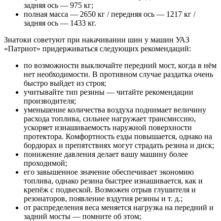
задняя ось — 975 кг;
полная масса — 2650 кг / передняя ось — 1217 кг /
задняя ось — 1433 кг.
Знатоки советуют при накачивании шин у машин УАЗ
«Патриот» придерживаться следующих рекомендаций:
по возможности выключайте передний мост, когда в нём
нет необходимости. В противном случае раздатка очень
быстро выйдет из строя;
учитывайте тип резины — читайте рекомендации
производителя;
уменьшение количества воздуха поднимает величину
расхода топлива, сильнее нагружает трансмиссию,
ускоряет изнашиваемость наружной поверхности
протектора. Комфортность езды повышается, однако на
бордюрах и препятствиях могут страдать резина и диск;
понижение давления делает вашу машину более
проходимой;
его завышенное значение обеспечивает экономию
топлива, однако резина быстрее изнашивается, как и
крепёж с подвеской. Возможен отрыв глушителя и
резонаторов, появление вздутия резины и т. д.;
от распределения веса меняется нагрузка на передний и
задний мосты — помните об этом;