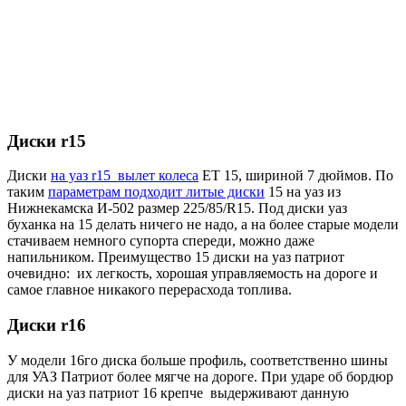
Диски r15
Диски
на уаз r15 вылет колеса
ЕТ 15, шириной 7 дюймов. По
таким
параметрам подходит литые диски
15 на уаз из
Нижнекамска И-502 размер 225/85/R15. Под диски уаз
буханка на 15 делать ничего не надо, а на более старые модели
стачиваем немного супорта спереди, можно даже
напильником. Преимущество 15 диски на уаз патриот
очевидно: их легкость, хорошая управляемость на дороге и
самое главное никакого перерасхода топлива.
Диски r16
У модели 16го диска больше профиль, соответственно шины
для УАЗ Патриот более мягче на дороге. При ударе об бордюр
диски на уаз патриот 16 крепче выдерживают данную