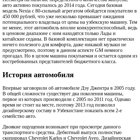
авто активно покупалось до 2014 года. Сегодня базовая
модель Nexia с 80-сильный агрегатом обойдется покупателю в
450 000 рублей, что уже несколько превышает ожидания
потенциального владельца от цены на узбекскую машину. Тем
не менее, этот автомобиль вполне конкурентоспособный, ведь
в ценовом диапазоне с ним находятся только Лады и
китайские седаны. В базовой комплектации нет практически
ничего полезного для комфорта, даже никакой музыки не
предусмотрено, поэтому в данном аспекте GM немного
прогадал. Но в целом машина покупаемая и остается одним из
востребованных представителей бюджетного класса.
История автомобиля
Впервые заговорили об автомобиле Дэу Джентра в 2005 году.
В общей сложности существует два поколения машины,
первое из которых производили с 2005 по 2011 год. Однако
время не стоит на месте, поэтому 2013 год позволил
дизайнерскому составу в Узбекистане показать всем 2-е
семейство авто.
Двоякие ощущения возникают при просмотре данного
транспортного средства. Дебютный выпуск полностью
скопировал Chevrolet Karlos и Chevrolet Aveo. Дизайнерская