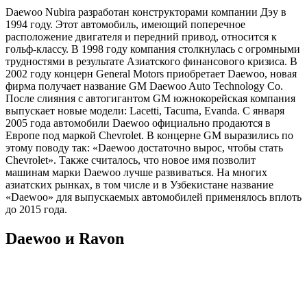
Daewoo Nubira разработан конструкторами компании Дэу в
1994 году. Этот автомобиль, имеющий поперечное
расположение двигателя и передний привод, относится к
гольф-классу. В 1998 году компания столкнулась с огромными
трудностями в результате Азиатского финансового кризиса. В
2002 году концерн General Motors приобретает Daewoo, новая
фирма получает название GM Daewoo Auto Technology Co.
После слияния с автогигантом GM южнокорейская компания
выпускает новые модели: Lacetti, Tacuma, Evanda. С января
2005 года автомобили Daewoo официально продаются в
Европе под маркой Chevrolet. В концерне GM выразились по
этому поводу так: «Daewoo достаточно вырос, чтобы стать
Chevrolet». Также считалось, что новое имя позволит
машинам марки Daewoo лучше развиваться. На многих
азиатских рынках, в том числе и в Узбекистане название
«Daewoo» для выпускаемых автомобилей применялось вплоть
до 2015 года.
Daewoo и Ravon