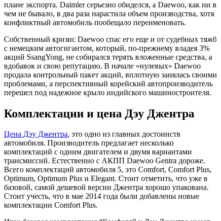
плане экспорта. Daimler серьезно обиделся, а Daewoo, как ни в
чем не бывало, в два раза нарастила объем производства, хотя
конфликтный автомобиль пообещало переименовать.
Собственный кризис Daewoo спас его еще и от судебных тяжб
с немецким автогигантом, который, по-прежнему владея 3%
акций SsangYong, не собирался терять вложенные средства, а
вдобавок и свою репутацию. В начале «нулевых» Daewoo
продала контрольный пакет акций, вплотную занялась своими
проблемами, а перспективный корейский автопроизводитель
перешел под надежное крыло индийского машиностроителя.
Комплектации и цена Дэу Джентра
Цена Дэу Джентра
, это одно из главных достоинств
автомобиля. Производитель предлагает несколько
комплектаций с одним двигателем и двумя вариантами
трансмиссий. Естественно с АКПП Daewoo Gentra дороже.
Всего комплектаций автомобиля 5, это Comfort, Comfort Plus,
Optimum, Optimum Plus и Elegant. Стоит отметить, что уже в
базовой, самой дешевой версии Джентра хорошо упакована.
Стоит учесть, что в мае 2014 года были добавлены новые
комплектации Comfort Plus.