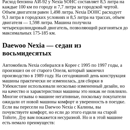
Расход бензина АИ-92 у Nexia SOHC составляет 8,5 литра на
каждые 100 км по городу и 7,7 литра за городской чертой.
Объем двигателя равен 1,498 литра. Nexia DOHC расходует
9,3 литра в городских условиях и 8,5 литра на трассах, объем
двигателя — 1,598 литра. Машина получила
четырехцилиндровый двигатель, позволяющий разгоняться до
максимальных 175-185 км.
Daewoo Nexia — седан из
восьмидесятых
Автомобиль Nexia собирался в Корее с 1995 по 1997 годы, а
произошел он от старого Опеля, который закончил
производство в 1989 году. На сегодняшний день конструкция
машины практически не изменилась, для сборки в
Узбекистане использовали несколько измененный дизайн, но
на качество и характеристики машины это никак не повлияло.
Многие отзывы о машине негативные, поскольку покупатели
ожидали от новой машины комфорт и уверенность в поездке.
Если вы пересели на Daewoo Nexia с Калины, вы
почувствуете комфорт, но если до этого ездили на старой
Тойоте, Дэу вам покажется несуразной. Но и в этой машине
есть немало преимуществ: