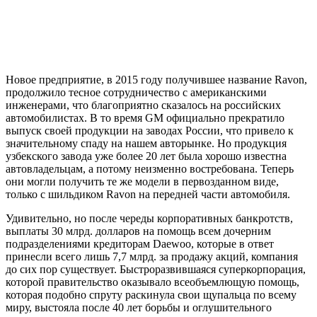
Новое предприятие, в 2015 году получившее название Ravon,
продолжило тесное сотрудничество с американскими
инженерами, что благоприятно сказалось на российских
автомобилистах. В то время GM официально прекратило
выпуск своей продукции на заводах России, что привело к
значительному спаду на нашем авторынке. Но продукция
узбекского завода уже более 20 лет была хорошо известна
автовладельцам, а потому неизменно востребована. Теперь
они могли получить те же модели в первозданном виде,
только с шильдиком Ravon на передней части автомобиля.
Удивительно, но после череды корпоративных банкротств,
выплаты 30 млрд. долларов на помощь всем дочерним
подразделениями кредиторам Daewoo, которые в ответ
принесли всего лишь 7,7 млрд. за продажу акций, компания
до сих пор существует. Быстроразвившаяся суперкорпорация,
которой правительство оказывало всеобъемлющую помощь,
которая подобно спруту раскинула свои щупальца по всему
миру, выстояла после 40 лет борьбы и оглушительного