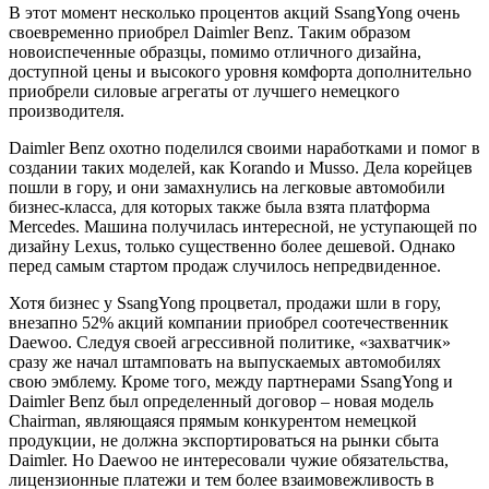
В этот момент несколько процентов акций SsangYong очень
своевременно приобрел Daimler Benz. Таким образом
новоиспеченные образцы, помимо отличного дизайна,
доступной цены и высокого уровня комфорта дополнительно
приобрели силовые агрегаты от лучшего немецкого
производителя.
Daimler Benz охотно поделился своими наработками и помог в
создании таких моделей, как Korando и Musso. Дела корейцев
пошли в гору, и они замахнулись на легковые автомобили
бизнес-класса, для которых также была взята платформа
Mercedes. Машина получилась интересной, не уступающей по
дизайну Lexus, только существенно более дешевой. Однако
перед самым стартом продаж случилось непредвиденное.
Хотя бизнес у SsangYong процветал, продажи шли в гору,
внезапно 52% акций компании приобрел соотечественник
Daewoo. Следуя своей агрессивной политике, «захватчик»
сразу же начал штамповать на выпускаемых автомобилях
свою эмблему. Кроме того, между партнерами SsangYong и
Daimler Benz был определенный договор – новая модель
Chairman, являющаяся прямым конкурентом немецкой
продукции, не должна экспортироваться на рынки сбыта
Daimler. Но Daewoo не интересовали чужие обязательства,
лицензионные платежи и тем более взаимовежливость в