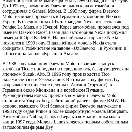
Административное здание фирмы Daewoo находится в Сеуле.
До 1993 года компания Daewoo выпускала автомобили,
сотрудничая с General Motors. В 1995 году фирма Daewoo
Motor начинает продавать в Германии автомобили Nexia и
Espero. В Соединенных Штатах модель Nexia известна как
Pontiac Le Mans, а в Южной Корее автомобиль продавался под
именем Daewoo Racer. Базой для автомобиля Nexia послужил
немецкий Opel Kadett E. На российском авторынке Nexia
появился в 1993 году. В дальнейшем модель Nexia стали
собирать в Узбекистане на заводе «UzDaewoo», в Румынии и
в России на заводе «Красный Аксай».
В 1988 году компания Daewoo Motor осваивает выпуск
хэтчбэка Tico с приводом на переднюю ось, базирующегося на
японском Suzuki Alto. В 1996 году производство Tico
налаживается и в Узбекистане. В этом же году фирма Дэу
открывает технические центры в Англии (Уортинг), в
Германии около Мюнхена и в корейском Пульяне.
Руководителем новых проектов компании Daewoo Motor
становится Ульрих Бец, работавший ранее в фирме BMW. На
основе немецкого Opel Senator фирма Daewoo выпускает в
1993 году седан Prince и более комфортную модель Brougham.
Автомобили Nubira, Lanos и Leganza компания показала в
конце 1997 года. Модель Lanos является первым собственным
автомобилем фирмы Дэу.