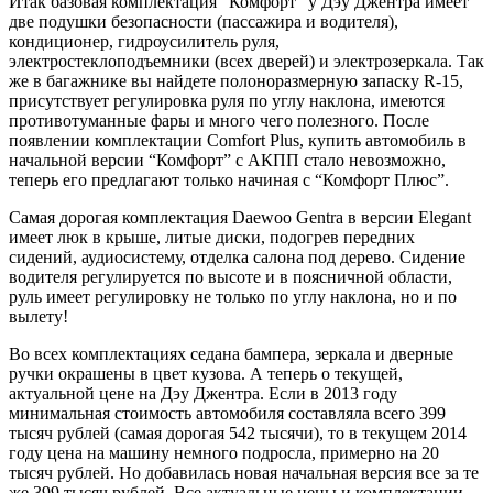
Итак базовая комплектация “Комфорт” у Дэу Джентра имеет
две подушки безопасности (пассажира и водителя),
кондиционер, гидроусилитель руля,
электростеклоподъемники (всех дверей) и электрозеркала. Так
же в багажнике вы найдете полоноразмерную запаску R-15,
присутствует регулировка руля по углу наклона, имеются
противотуманные фары и много чего полезного. После
появлении комплектации Comfort Plus, купить автомобиль в
начальной версии “Комфорт” с АКПП стало невозможно,
теперь его предлагают только начиная с “Комфорт Плюс”.
Самая дорогая комплектация Daewoo Gentra в версии Elegant
имеет люк в крыше, литые диски, подогрев передних
сидений, аудиосистему, отделка салона под дерево. Сидение
водителя регулируется по высоте и в поясничной области,
руль имеет регулировку не только по углу наклона, но и по
вылету!
Во всех комплектациях седана бампера, зеркала и дверные
ручки окрашены в цвет кузова. А теперь о текущей,
актуальной цене на Дэу Джентра. Если в 2013 году
минимальная стоимость автомобиля составляла всего 399
тысяч рублей (самая дорогая 542 тысячи), то в текущем 2014
году цена на машину немного подросла, примерно на 20
тысяч рублей. Но добавилась новая начальная версия все за те
же 399 тысяч рублей. Все актуальные цены и комплектации