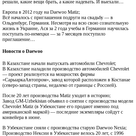
решали, какие вещи брать, а какие надевать. И выехали…
Европа в 2012 году на Daewoo Matiz;
Всё началось с приглашения подруги на свадьбу — в
Ольденбург, Германия. Несмотря на всю свою сознательную
жизнь в Украине, Ася за 2 года учебы в Германии научилась
поступать по-немецки — за 7 месяцев поступило
приглашение…
Новости о Daewoo
В Казахстане начали выпускать автомобили Chevrolet;
В Казахстане наладили производство автомобилей Chevrolet
— проект реализуется на мощностях фирмы
«СарыаркаАвтопром», завод которой расположен в Костанае
(северо-запад страны, недалеко от границы с Россией).
После 20 лет производства Matiz уходит в историю;
Завод GM-Uzbekistan объявил о снятии с производства модели
Chevrolet Matiz (в Узбекистане его продают именно под
американской маркой) — последние экземпляры сойдут с
конвейера в июне.
В Узбекистане сняли с производства старую Daewoo Nexia;
Производство Нексии в Узбекистане велось 20 лет, с 1996