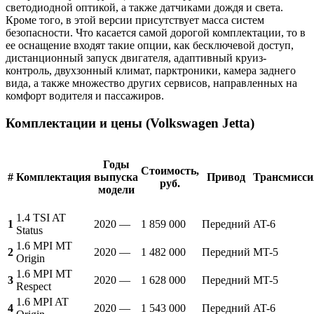
светодиодной оптикой, а также датчиками дождя и света.
Кроме того, в этой версии присутствует масса систем
безопасности. Что касается самой дорогой комплектации, то в
ее оснащение входят такие опции, как бесключевой доступ,
дистанционный запуск двигателя, адаптивный круиз-
контроль, двухзонный климат, парктроники, камера заднего
вида, а также множество других сервисов, направленных на
комфорт водителя и пассажиров.
Комплектации и цены (Volkswagen Jetta)
Годы
Стоимость,
#
Комплектация
выпуска
Привод
Трансмисси
руб.
модели
1.4 TSI AT
1
2020 —
1 859 000
Передний
AT-6
Status
1.6 MPI MT
2
2020 —
1 482 000
Передний
MT-5
Origin
1.6 MPI MT
3
2020 —
1 628 000
Передний
MT-5
Respect
1.6 MPI AT
4
2020 —
1 543 000
Передний
AT-6