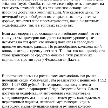
Jetta или Toyota Corolla, то также стоит обратить внимание на
стоимость автомобилей, их техническое оснащение и
изобилие доступных комплектаций. Что касается цены, то
немецкий седан обойдется потенциальным покупателям
дороже, что отчетливо просматривается, как в бюджетных
модификациях, так и в топовых вариантах
Если же говорить про оснащение и изобилие опций, то эти
конкуренты примерно находятся на одном уровне даже
несмотря на тот факт, что японец появился в свободной
продаже несколько раньше. По разнообразию комплектаций
вновь некоторое преимущество за Тойота, так как приобрести
такое транспортное средство можно в пяти различных
вариациях, против трех у Фольксваген Джетта.
В настоящее время на российском автомобильном рынке
немецкий седан Volkswagen Jetta реализуется с ценником 1 552
000 – 1 927 000 рублей. Потенциальным покупателям
доступно авто в вариациях: Origin, Respect и Status. Самая
доступная модификация автомобиля укомплектована
кондиционером, активным усилителем руля, охлаждаемым
перчаточным ящиком, неплохой мультимедиа, круиз-
контролем, мультифункциональным рулевым колесом,