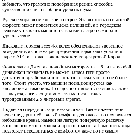
забывать, что грамотно подобранная резина способна
существенно снизить общий уровень шума.
Рулевое управление легкое и острое. Эта легкость на высокой
скорости может показаться даже излишней, а в городском
режиме управлять машиной с такими настройками одно
удовольствие.
Дисковые тормоза всех 4-х колес обеспечивают уверенное
замедление, а система распределения тормозных усилий в
паре с АБС оказалась как нельзя кстати для резвой Королла.
Фольксваген Джетта с подобным мотором на 1.6 литра особой
динамикой похвастать не может. Запаса тяги просто
достаточно для большинства штатных режимов, но не более
того. Стоит учесть, что машина позиционируется как
«деловой» автомобиль. Псевдоспортивность не ставилась во
главу угла, а желающим «полетать» предлагался
турбированный 2-х литровый агрегат.
Подвеска спереди и сзади независимая. Такое инженерное
решение дарит небывалый комфорт для класса, но появляются
небольшие крены, намеки на легкую поперечную раскачку.
Зато энергоемкость ходовой просто отменная. Плавность хода
позволяет передвигаться с комфортом даже по не самым