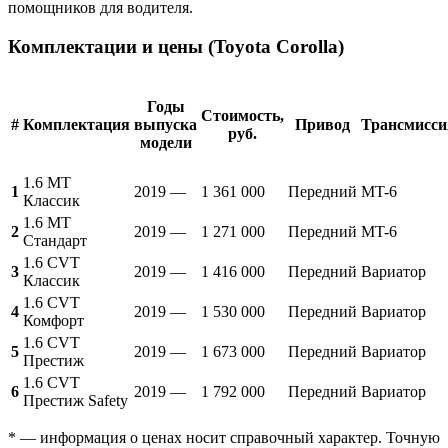
помощников для водителя.
Комплектации и цены (Toyota Corolla)
Годы
Стоимость,
#
Комплектация
выпуска
Привод
Трансмисси
руб.
модели
1.6 MT
1
2019 —
1 361 000
Передний
MT-6
Классик
1.6 MT
2
2019 —
1 271 000
Передний
MT-6
Стандарт
1.6 CVT
3
2019 —
1 416 000
Передний
Вариатор
Классик
1.6 CVT
4
2019 —
1 530 000
Передний
Вариатор
Комфорт
1.6 CVT
5
2019 —
1 673 000
Передний
Вариатор
Престиж
1.6 CVT
6
2019 —
1 792 000
Передний
Вариатор
Престиж Safety
* — информация о ценах носит справочный характер. Точную