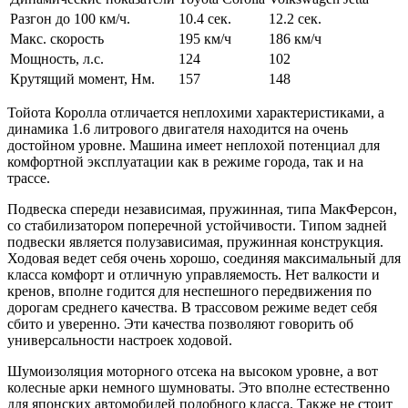
Разгон до 100 км/ч.
10.4 сек.
12.2 сек.
Макс. скорость
195 км/ч
186 км/ч
Мощность, л.с.
124
102
Крутящий момент, Нм.
157
148
Тойота Королла отличается неплохими характеристиками, а
динамика 1.6 литрового двигателя находится на очень
достойном уровне. Машина имеет неплохой потенциал для
комфортной эксплуатации как в режиме города, так и на
трассе.
Подвеска спереди независимая, пружинная, типа МакФерсон,
со стабилизатором поперечной устойчивости. Типом задней
подвески является полузависимая, пружинная конструкция.
Ходовая ведет себя очень хорошо, соединяя максимальный для
класса комфорт и отличную управляемость. Нет валкости и
кренов, вполне годится для неспешного передвижения по
дорогам среднего качества. В трассовом режиме ведет себя
сбито и уверенно. Эти качества позволяют говорить об
универсальности настроек ходовой.
Шумоизоляция моторного отсека на высоком уровне, а вот
колесные арки немного шумноваты. Это вполне естественно
для японских автомобилей подобного класса. Также не стоит