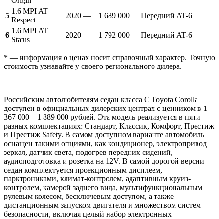
Origin
1.6 MPI AT
5
2020 —
1 689 000
Передний
AT-6
Respect
1.6 MPI AT
6
2020 —
1 792 000
Передний
AT-6
Status
* — информация о ценах носит справочный характер. Точную
стоимость узнавайте у своего регионального дилера.
Российским автолюбителям седан класса C Toyota Corolla
доступен в официальных дилерских центрах с ценником в 1
367 000 – 1 889 000 рублей. Эта модель реализуется в пяти
разных комплектациях: Стандарт, Классик, Комфорт, Престиж
и Престиж Safety. В самом доступном варианте автомобиль
оснащен такими опциями, как кондиционер, электропривод
зеркал, датчик света, подогрев передних сидений,
аудиоподготовка и розетка на 12V. В самой дорогой версии
седан комплектуется проекционным дисплеем,
парктрониками, климат-контролем, адаптивным круиз-
контролем, камерой заднего вида, мультифункциональным
рулевым колесом, бесключевым доступом, а также
дистанционным запуском двигателя и множеством систем
безопасности, включая целый набор электронных