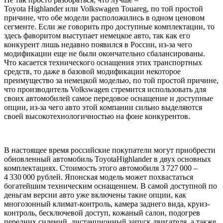
Toyota Highlander или Volkswagen Touareg, по той простой
причине, что обе модели расположились в одном ценовом
сегменте. Если же говорить про доступные комплектации, то
здесь фаворитом выступает немецкое авто, так как его
конкурент лишь недавно появился в России, из-за чего
модификации еще не были окончательно сбалансированы.
Что касается технического оснащения этих транспортных
средств, то даже в базовой модификации некоторое
преимущество за немецкой моделью, по той простой причине,
что производитель Volkswagen стремится использовать для
своих автомобилей самое передовое оснащение и доступные
опции, из-за чего авто этой компании сильно выделяются
своей высокотехнологичностью на фоне конкурентов.
В настоящее время российские покупатели могут приобрести
обновленный автомобиль ToyotaHighlander в двух основных
комплектациях. Стоимость этого автомобиля 3 727 000 –
4 330 000 рублей. Японская модель может похвастаться
богатейшим техническим оснащением. В самой доступной по
деньгам версии авто уже включены такие опции, как
многозонный климат-контроль, камера заднего вида, круиз-
контроль, бесключевой доступ, кожаный салон, подогрев
передних сидений, дистанционный запуск двигателя, а также