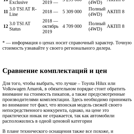
Exclusive
2019 —
(4WD)
3.0 TSI AT R-
Полный
11
2018 —
5 309 000
АКПП 8
Line
(4WD)
2018 —
3.0 TSI AT
Полный
12
октябрь
4 709 000
АКПП 8
Status
(4WD)
2019
* — информация о ценах носит справочный характер. Точную
стоимость узнавайте у своего регионального дилера.
Сравнение комплектаций и цен
Для того, чтобы выбрать, что лучше – Toyota Hilux или
Volkswagen Amarok, в обязательном порядке стоит обратить
внимание на стоимость пикапов, а также предусмотренные
производителями комплектации. Здесь необходимо принимать
во внимание тот факт, что японская модель свежей своего
непосредственного конкурента, однако, на цене это
практически никак не отражается, так как автомобили
расположились в одной ценовой категории
В плане технического оснащения также все похоже, и