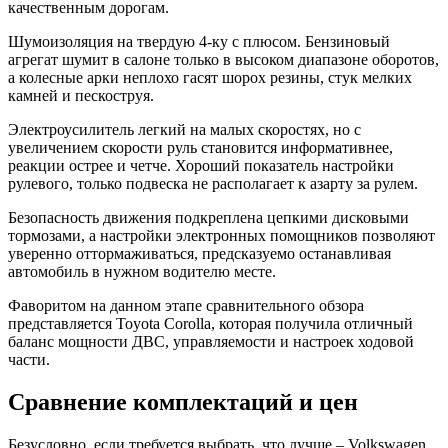
качественным дорогам.
Шумоизоляция на твердую 4-ку с плюсом. Бензиновый
агрегат шумит в салоне только в высоком диапазоне оборотов,
а колесные арки неплохо гасят шорох резины, стук мелких
камней и пескоструя.
Электроусилитель легкий на малых скоростях, но с
увеличением скорости руль становится информативнее,
реакции острее и четче. Хороший показатель настройки
рулевого, только подвеска не располагает к азарту за рулем.
Безопасность движения подкреплена цепкими дисковыми
тормозами, а настройки электронных помощников позволяют
уверенно оттормаживаться, предсказуемо останавливая
автомобиль в нужном водителю месте.
Фаворитом на данном этапе сравнительного обзора
представляется Toyota Corolla, которая получила отличный
баланс мощности ДВС, управляемости и настроек ходовой
части.
Сравнение комплектаций и цен
Безусловно, если требуется выбрать, что лучше – Volkswagen