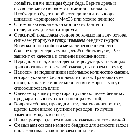
ломайте, иначе шлицам будет беда. Берите дрель и
высверливайте сверлом с потайной головкой.
Необходимо будет приобрести дополнительно две
шпильки маркировки М4х35 или можно длиннее;
С помощью накидков отвинчиваем болты и
отсоединяем две части корпуса;
Отверткой поддеваем стопорное кольцо на валу ротора,
снимаем упорную втулку, изымаем бендикс (муфта).
Возможно понадобится металлическое плечо чуть
больше в диаметре чем вал, чтобы сбить втулку. Все
зависит от качества и степени изношенности;
Перед нами вал, 3 шестеренки и редуктор. С помощью
тряпки очищаем от старой смазки, вытираем на сухо;
Наносим на подшипники небольшое количество смазки,
которая указанна была в начале статьи. Трамбовать не
стоит, так как излишнее количество и морозы могут
спровоцировать клин;
Одеваем крышку редуктора и устанавливаем бендикс,
предварительно смазав его шлицы смазкой;
Вовремя сборки, проводим визуальную диагностику
щеток. Если видно заусинки проводов, то лучше
замените модуль в сборе;
На вал ротора одеваем крышку, смазываем его смазкой;
Смазываем совсем немного бендикс для легкости захода
в паз коленвала, завинчиваем шпильки;