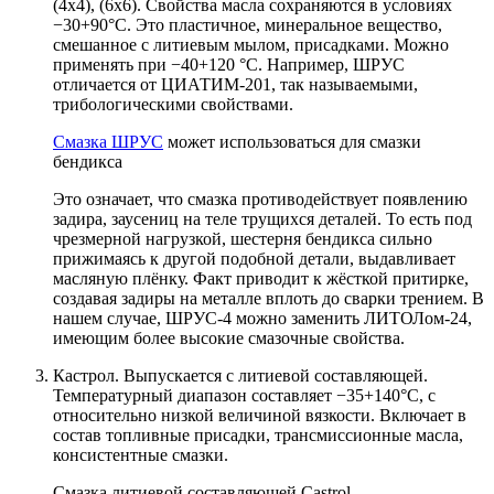
(4х4), (6х6). Свойства масла сохраняются в условиях
−30+90°C. Это пластичное, минеральное вещество,
смешанное с литиевым мылом, присадками. Можно
применять при −40+120 °C. Например, ШРУС
отличается от ЦИАТИМ-201, так называемыми,
трибологическими свойствами.
Смазка ШРУС
может использоваться для смазки
бендикса
Это означает, что смазка противодействует появлению
задира, заусениц на теле трущихся деталей. То есть под
чрезмерной нагрузкой, шестерня бендикса сильно
прижимаясь к другой подобной детали, выдавливает
масляную плёнку. Факт приводит к жёсткой притирке,
создавая задиры на металле вплоть до сварки трением. В
нашем случае, ШРУС-4 можно заменить ЛИТОЛом-24,
имеющим более высокие смазочные свойства.
Кастрол. Выпускается с литиевой составляющей.
Температурный диапазон составляет −35+140°C, с
относительно низкой величиной вязкости. Включает в
состав топливные присадки, трансмиссионные масла,
консистентные смазки.
Смазка литиевой составляющей Castrol