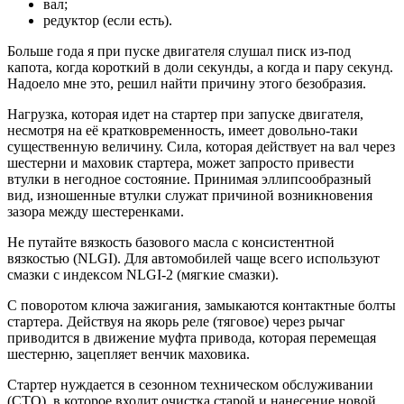
вал;
редуктор (если есть).
Больше года я при пуске двигателя слушал писк из-под
капота, когда короткий в доли секунды, а когда и пару секунд.
Надоело мне это, решил найти причину этого безобразия.
Нагрузка, которая идет на стартер при запуске двигателя,
несмотря на её кратковременность, имеет довольно-таки
существенную величину. Сила, которая действует на вал через
шестерни и маховик стартера, может запросто привести
втулки в негодное состояние. Принимая эллипсообразный
вид, изношенные втулки служат причиной возникновения
зазора между шестеренками.
Не путайте вязкость базового масла с консистентной
вязкостью (NLGI). Для автомобилей чаще всего используют
смазки с индексом NLGI-2 (мягкие смазки).
С поворотом ключа зажигания, замыкаются контактные болты
стартера. Действуя на якорь реле (тяговое) через рычаг
приводится в движение муфта привода, которая перемещая
шестерню, зацепляет венчик маховика.
Стартер нуждается в сезонном техническом обслуживании
(СТО), в которое входит очистка старой и нанесение новой