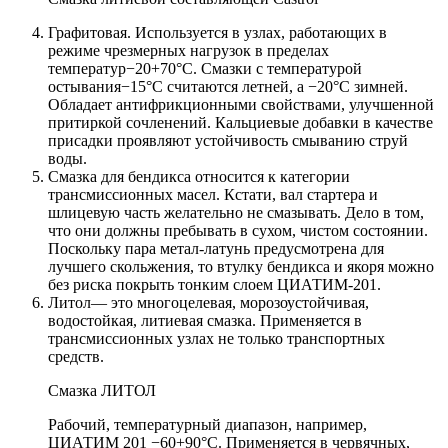
Графитовая. Используется в узлах, работающих в
режиме чрезмерных нагрузок в пределах
температур−20+70°C. Смазки с температурой
остывания−15°C считаются летней, а −20°C зимней.
Обладает антифрикционными свойствами, улучшенной
притиркой сочленений. Кальциевые добавки в качестве
присадки проявляют устойчивость смыванию струй
воды.
Смазка для бендикса относится к категории
трансмиссионных масел. Кстати, вал стартера и
шлицевую часть желательно не смазывать. Дело в том,
что они должны пребывать в сухом, чистом состоянии.
Поскольку пара метал-латунь предусмотрена для
лучшего скольжения, то втулку бендикса и якоря можно
без риска покрыть тонким слоем ЦИАТИМ-201.
Литол— это многоцелевая, морозоустойчивая,
водостойкая, литиевая смазка. Применяется в
трансмиссионных узлах не только транспортных
средств.
Смазка ЛИТОЛ
Рабочий, температурный диапазон, например,
ЦИАТИМ 201 −60+90°C. Применяется в червячных,