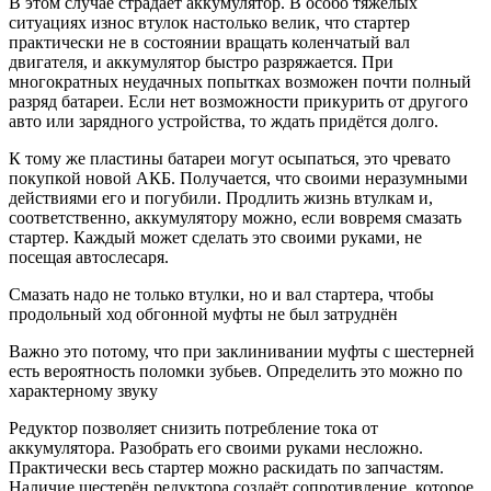
В этом случае страдает аккумулятор. В особо тяжёлых
ситуациях износ втулок настолько велик, что стартер
практически не в состоянии вращать коленчатый вал
двигателя, и аккумулятор быстро разряжается. При
многократных неудачных попытках возможен почти полный
разряд батареи. Если нет возможности прикурить от другого
авто или зарядного устройства, то ждать придётся долго.
К тому же пластины батареи могут осыпаться, это чревато
покупкой новой АКБ. Получается, что своими неразумными
действиями его и погубили. Продлить жизнь втулкам и,
соответственно, аккумулятору можно, если вовремя смазать
стартер. Каждый может сделать это своими руками, не
посещая автослесаря.
Смазать надо не только втулки, но и вал стартера, чтобы
продольный ход обгонной муфты не был затруднён
Важно это потому, что при заклинивании муфты с шестерней
есть вероятность поломки зубьев. Определить это можно по
характерному звуку
Редуктор позволяет снизить потребление тока от
аккумулятора. Разобрать его своими руками несложно.
Практически весь стартер можно раскидать по запчастям.
Наличие шестерён редуктора создаёт сопротивление, которое