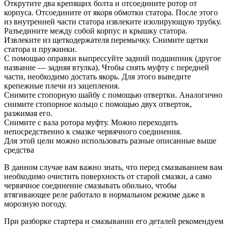
Открутите два крепящих болта и отсоедините ротор от
корпуса. Отсоедините от якоря обмотки статора. После этого
из внутренней части статора извлеките изолирующую трубку.
Разъедините между собой корпус и крышку статора.
Извлеките из щеткодержателя перемычку. Снимите щетки
статора и пружинки.
С помощью оправки выпрессуйте задний подшипник (другое
название — задняя втулка). Чтобы снять муфту с передней
части, необходимо достать якорь. Для этого выведите
крепежные плечи из зацепления.
Снимите стопорную шайбу с помощью отвертки. Аналогично
снимите стопорное кольцо с помощью двух отверток,
разжимая его.
Снимите с вала ротора муфту. Можно переходить
непосредственно к смазке червячного соединения.
Для этой цели можно использовать разные описанные выше
средства
В данном случае вам важно знать, что перед смазыванием вам
необходимо очистить поверхность от старой смазки, а само
червячное соединение смазывать обильно, чтобы
втягивающее реле работало в нормальном режиме даже в
морозную погоду.
При разборке стартера и смазывании его деталей рекомендуем