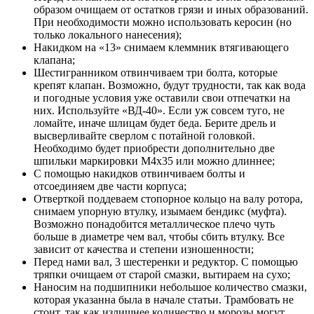
образом очищаем от остатков грязи и иных образований.
При необходимости можно использовать керосин (но
только локального нанесения);
Накидком на «13» снимаем клеммник втягивающего
клапана;
Шестигранником отвинчиваем три болта, которые
крепят клапан. Возможно, будут трудности, так как вода
и погодные условия уже оставили свои отпечатки на
них. Используйте «ВД-40». Если уж совсем туго, не
ломайте, иначе шлицам будет беда. Берите дрель и
высверливайте сверлом с потайной головкой.
Необходимо будет приобрести дополнительно две
шпильки маркировки М4х35 или можно длиннее;
С помощью накидков отвинчиваем болты и
отсоединяем две части корпуса;
Отверткой поддеваем стопорное кольцо на валу ротора,
снимаем упорную втулку, изымаем бендикс (муфта).
Возможно понадобится металлическое плечо чуть
больше в диаметре чем вал, чтобы сбить втулку. Все
зависит от качества и степени изношенности;
Перед нами вал, 3 шестеренки и редуктор. С помощью
тряпки очищаем от старой смазки, вытираем на сухо;
Наносим на подшипники небольшое количество смазки,
которая указанна была в начале статьи. Трамбовать не
стоит, так как излишнее количество и морозы могут