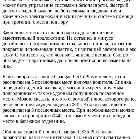
может быть управление системами безопасности, быстрый
доступ к задней камере, выбор режима передвижения и,
конечно же, электромеханический ручник и система помощи
при трогании с места под гору.
Заканчивает весь этот набор пара подстаканников и
вместительный подлокотник. Не остались в минусе
дизайнеры с оформлением центрального тоннеля, в качестве
покрытия использовали пластик, с имитацией материала и эко
кожу. С минусов то, что черные глянцевые вставки быстро
обзаведутся царапинами, да и пыль будет хорошо заметна на
них.
Если говорить о салоне Changan CS35 Plus в целом, то он
рассчитан на 5 посадочных мест, включая водителя. Спинка
передний сидений высокая, с массивным регулируемым
подголовником, так же удобным получилось посадочное
место. Можно сказать, что это огромный плюс, которого ранее
не было в предыдущей модели CS35. Второй ряд сидений
рассчитан на 3 посадочных места. При необходимости можно
сложить в пропорции 60/40, тем самым увеличив свободное
место в багажном отделении.
Обшивка сидений нового Changan CS35 Plus так же
доработана, как и сам интерьера. Сиденья обтянуты тканью