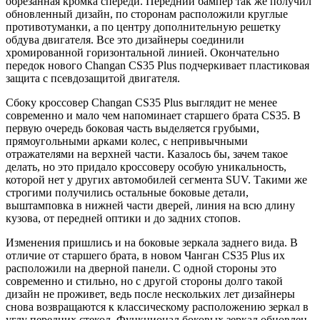
обрезанная кромка спереди. Передний бампер так же получил
обновленный дизайн, по сторонам расположили круглые
противотуманки, а по центру дополнительную решетку
обдува двигателя. Все это дизайнеры соединили
хромированной горизонтальной линией. Окончательно
передок нового Changan CS35 Plus подчеркивает пластиковая
защита с псевдозащитой двигателя.
Сбоку кроссовер Changan CS35 Plus выглядит не менее
современно и мало чем напоминает старшего брата CS35. В
первую очередь боковая часть выделяется грубыми,
прямоугольными арками колес, с непривычными
отражателями на верхней части. Казалось бы, зачем такое
делать, но это придало кроссоверу особую уникальность,
которой нет у других автомобилей сегмента SUV. Такими же
строгими получились остальные боковые детали,
выштамповка в нижней части дверей, линия на всю длину
кузова, от передней оптики и до задних стопов.
Изменения пришлись и на боковые зеркала заднего вида. В
отличие от старшего брата, в новом Чанган CS35 Plus их
расположили на дверной панели. С одной стороны это
современно и стильно, но с другой стороны долго такой
дизайн не проживет, ведь после нескольких лет дизайнеры
снова возвращаются к классическому расположению зеркал в
углу передних стекол. Функционал боковых зеркал обновлен