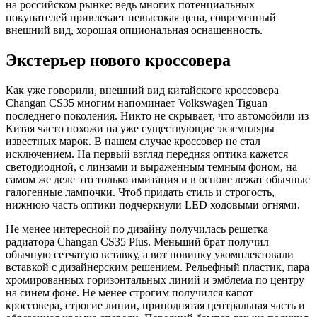
на российском рынке: ведь многих потенциальных
покупателей привлекает невысокая цена, современный
внешний вид, хорошая опциональная оснащенность.
Экстерьер нового кроссовера
Как уже говорили, внешний вид китайского кроссовера
Changan CS35 многим напоминает Volkswagen Tiguan
последнего поколения. Никто не скрывает, что автомобили из
Китая часто похожи на уже существующие экземпляры
известных марок. В нашем случае кроссовер не стал
исключением. На первый взгляд передняя оптика кажется
светодиодной, с линзами и выраженным темным фоном, на
самом же деле это только имитация и в основе лежат обычные
галогенные лампочки. Чтоб придать стиль и строгость,
нижнюю часть оптики подчеркнули LED ходовыми огнями.
Не менее интересной по дизайну получилась решетка
радиатора Changan CS35 Plus. Меньший брат получил
обычную сетчатую вставку, а вот новинку укомплектовали
вставкой с дизайнерским решением. Рельефный пластик, пара
хромированных горизонтальных линий и эмблема по центру
на синем фоне. Не менее строгим получился капот
кроссовера, строгие линии, приподнятая центральная часть и