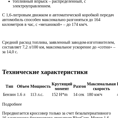
топливный впрыск – распределенный, с
электроуправлением.
С 1,6-литровым движком и автоматической коробкой передач
автомобиль способен максимально разгоняться до 164
километров в час, с «механикой» – до 174 км/ч.
Средний расход топлива, заявленный заводом-изготовителем,
составляет 7,2 л/100 км, максимальное ускорение до «сотни» –
за 14,0 с.
Технические характеристики
Крутящий
Максимальная
Тип
Объем
Мощность
Разгон
момент
скорость
Бензин
1.6 л
113 л.с.
152 H*m
14 сек
180 км/ч
Подробнее
Передвигается кроссовер только за счет безальтернативного
16-клапанного бензинового двигателя BlueCore. Мотор 1,6-