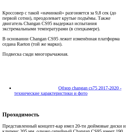
Кроссовер с такой «начинкой» разгоняется за 9,8 сек (до
первой сотни), преодолевает крутые подъёмы. Также
двигатель Changan CS95 выдержал испытания
экстремальными температурами (в спецкамере).
В основании Changan CS95 лежит изменённая платформа
седана Raeton (той же марки).
Подвеска сзади многорычажная.
Обзор changan cs75 2017-2020 -
технические характеристики и фото
Проходимость
Представленный концепт-кар имел 20-ти дюймовые диски и
клиренс 205 мм, однако серийный Changan CS95 имеет 190