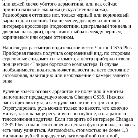
или кожей свежо убитого дермонтина, или как сейчас
принято называть эко-кожа (искусственная кожа).
Разнообразия оттенков нет, только черный или коричневый
вариант для сидений. Тем не менее, для других деталей
интерьера кроссовера (подлокотник, центральный тоннель и
дверные накладки), предлагают выбрать между черным,
коричневым или серым оттенком.
Напоследок рассмотри водительское место Чанган CS35 Plus.
Приборная панель получила современный вид, по сторонам
стрелочные спидометр и тахометр, а центр приборки отвели
под цветной 4″ экран бортового компьютера. В случае
необходимости, водитель может вывести на него состояние
автомобиля, навигацию или изображение с камеры заднего
вида.
Рулевое колесо особых доработок не получило и многим
напоминает предыдущую модель Changan CS35. Нижняя
часть приплюснута, а сам руль рассчитан на три спицы.
Отрегулировать руль можно только по высоте, что конечно
минус, так как чаще регулируют по глубине, из-за разного
телосложения водителя. Если говорить об интерьере Changan
CS35 Plus в плане соотношения цены и функционала, то здесь
есть чему удивиться. Автомобиль, стоимостью не более 1,3
миллиона рублей порадует мультимедийной системой,