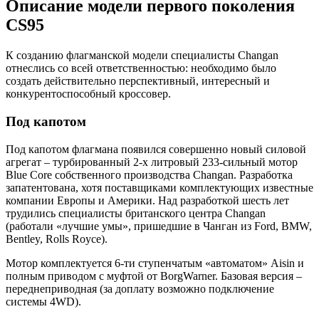
Описание модели первого поколения
CS95
К созданию флагманской модели специалисты Changan
отнеслись со всей ответственностью: необходимо было
создать действительно перспективный, интересный и
конкурентоспособный кроссовер.
Под капотом
Под капотом флагмана появился совершенно новый силовой
агрегат – турбированный 2-х литровый 233-сильный мотор
Blue Core собственного производства Changan. Разработка
запатентована, хотя поставщиками комплектующих известные
компании Европы и Америки. Над разработкой шесть лет
трудились специалисты британского центра Changan
(работали «лучшие умы», пришедшие в Чанган из Ford, BMW,
Bentley, Rolls Royce).
Мотор комплектуется 6-ти cтупенчатым «автоматом» Aisin и
полным приводом c муфтой от BorgWarner. Базовая версия –
переднеприводная (за доплату возможно подключение
системы 4WD).