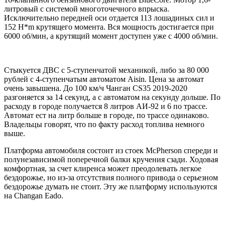
литровый с системой многоточечного впрыска.
Исключительно передней оси отдается 113 лошадиных сил и
152 H*m крутящего момента. Вся мощность достигается при
6000 об/мин, а крутящий момент доступен уже с 4000 об/мин.
Стыкуется ДВС с 5-ступенчатой механикой, либо за 80 000
рублей с 4-ступенчатым автоматом Aisin. Цена за автомат
очень завышена. До 100 км/ч Чанган CS35 2019-2020
разгоняется за 14 секунд, а с автоматом на секунду дольше. По
расходу в городе получается 8 литров АИ-92 и 6 по трассе.
Автомат ест на литр больше в городе, по трассе одинаково.
Владельцы говорят, что по факту расход топлива немного
выше.
Платформа автомобиля состоит из стоек McPherson спереди и
полунезависимой поперечной балки кручения сзади. Ходовая
комфортная, за счет клиренса может преодолевать легкое
бездорожье, но из-за отсутствия полного привода о серьезном
бездорожье думать не стоит. Эту же платформу используются
на Changan Eado.