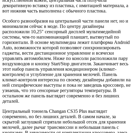
искусственной кожей, центральная часть получила
декоративную вставку из пластика, с имитацией материала, а
вот нижняя часть выполнена с обычного пластика.
Особого разнообразия на центральной части панели нет, но и
минимализм сейчас в моде. По центру дизайнеры
расположили 10,25″ сенсорный дисплей мультимедийной
системы, чем-то напоминающий планшет, вытянутый по
горизонтали. В основе мультимедиа лежит платформа Android
Auto, возможности которой позволяют синхронизировать
гаджеты, вести дистанционное управление и всячески
управлять автомобилем. Ниже по консоли расположили пару
воздуховодов и кнопку Start/Stop двигателя. Заканчивает весь
этот набор панель управления кондиционером (климат-
контролем) и углубление для хранения мелочей. Панель
климат-контроля интересна по своему, дизайнеры добавили на
ней специфические выступы и пока не заведешь кроссовер, не
узнаешь, что это сенсорные регуляторы температуры. В
остальном же панель выглядит современно и без лишних
деталей.
Центральный тоннель Changan CS35 Plus выглядит
современно, но без лишних деталей. В самом начале, за
скрытой заглушкой спрятали небольшой отсек для хранения
мелочей, далее рычаг трансмиссии и небольшая панель с
кнопками. В зависимости от комплектации кроссовера, здесь