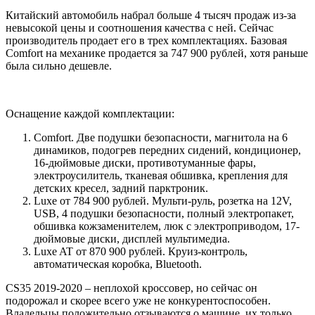
Китайский автомобиль набрал больше 4 тысяч продаж из-за
невысокой цены и соотношения качества с ней. Сейчас
производитель продает его в трех комплектациях. Базовая
Comfort на механике продается за 747 900 рублей, хотя раньше
была сильно дешевле.
Оснащение каждой комплектации:
Comfort. Две подушки безопасности, магнитола на 6
динамиков, подогрев передних сидений, кондиционер,
16-дюймовые диски, противотуманные фары,
электроусилитель, тканевая обшивка, крепления для
детских кресел, задний парктроник.
Luxe от 784 900 рублей. Мульти-руль, розетка на 12V,
USB, 4 подушки безопасности, полный электропакет,
обшивка кожзаменителем, люк с электроприводом, 17-
дюймовые диски, дисплей мультимедиа.
Luxe AT от 870 900 рублей. Круиз-контроль,
автоматическая коробка, Bluetooth.
CS35 2019-2020 – неплохой кроссовер, но сейчас он
подорожал и скорее всего уже не конкурентоспособен.
Владельцы положительно отзываются о машине, их только