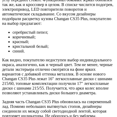
так же, как и кроссовер в целом. В списке числится подогрев,
электропривод, LED повторители поворотов и
автоматическое складывание. Со вкусом дизайнеры
подобрали расцветку кузова Changan CS35 Plus, покупателю
на выбор предлагают:
серебристый пепел;
коричневый;
красный;
кристальной белый;
синий.
Как видно, покупателю недоступен выбор индивидуального
окраса, аналогично, как и черный цвет. Тем не менее, черные
детали экстерьера отлично смотрятся на фоне ярких
вариантов с добавкой оттенка металлик. В основе нового
Changan CS35 Plus лежат 16″ легкосплавные диски с шинами
215/60, топовые комплектации получили 17″ легкоспланые
диски с шинами 215/55. Получается, что арки колес вполне
позволяют устанавливать диски большего диаметра.
Задняя часть Changan CS35 Plus обновилась на современный
лад. Помимо небольших вытянутых стопов, дизайнеры
соединили их между собой светодиодной лентой, которая
повторяет индикаторы. Не обошлось и без эмблемы,