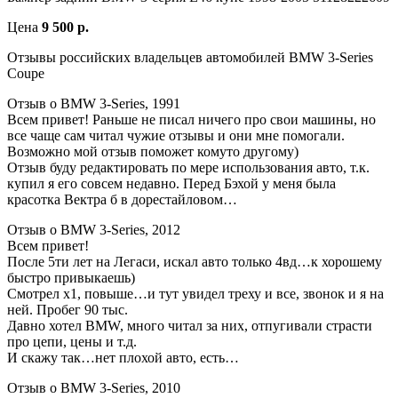
Цена
9 500 р.
Отзывы российских владельцев автомобилей BMW 3-Series
Coupe
Отзыв о BMW 3-Series, 1991
Всем привет! Раньше не писал ничего про свои машины, но
все чаще сам читал чужие отзывы и они мне помогали.
Возможно мой отзыв поможет комуто другому)
Отзыв буду редактировать по мере использования авто, т.к.
купил я его совсем недавно. Перед Бэхой у меня была
красотка Вектра б в дорестайловом…
Отзыв о BMW 3-Series, 2012
Всем привет!
После 5ти лет на Легаси, искал авто только 4вд…к хорошему
быстро привыкаешь)
Смотрел х1, повыше…и тут увидел треху и все, звонок и я на
ней. Пробег 90 тыс.
Давно хотел BMW, много читал за них, отпугивали страсти
про цепи, цены и т.д.
И скажу так…нет плохой авто, есть…
Отзыв о BMW 3-Series, 2010