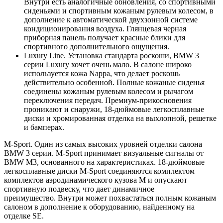
Внутри есть аналогичные обновления, со спортивными
сиденьями и спортивным кожаным рулевым колесом, в
дополнение к автоматической двухзонной системе
кондиционирования воздуха. Глянцевая черная
приборная панель получает красные блики для
спортивного дополнительного ощущения.
Luxury Line. Установка стандарта роскоши, BMW 3
серии Luxury хочет очень мало. В салоне широко
используется кожа Nappa, что делает роскошь
действительно особенной. Полные кожаные сиденья
соединены кожаным рулевым колесом и рычагом
переключения передач. Премиум-прикосновения
проникают и снаружи, 18-дюймовые легкосплавные
диски и хромированная отделка на выхлопной, решетке
и бамперах.
M-Sport. Один из самых высоких уровней отделки салона
BMW 3 серии. M-Sport принимает визуальные сигналы от
BMW M3, основанного на характеристиках. 18-дюймовые
легкосплавные диски M-Sport соединяются комплектом
комплектов аэродинамического кузова M и опускают
спортивную подвеску, что дает динамичное
преимущество. Внутри может похвастаться полным кожаным
салоном в дополнение к оборудованию, найденному на
отделке SE.