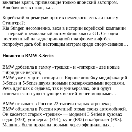
заклятые враги, признающие только японский автопром.
Влюбляемся в стиль, ка…
Корейский «премиум» против немецкого: есть ли шанс у
Стингера?;
Kia Stinger, несомненно, веха в истории корейской компании
— первый премиальный автомобиль класса GT. Сегодня
построенный на заднеприводной платформе лифтбек
попробует дать бой настоящим мэтрам среди спорт-седанов…
Новости о BMW 3-Series
BMW добавила в гамму «трешки» и «пятерки» две новые
гибридные версии;
BMW уже в марте расширит в Европе линейку модификаций
3-Series и 5-Series двумя новыми подзаряжаемыми версиями.
Речь идет как о седанах, так и универсалах, они будут
отличаться от существующих версий менее мощными…
BMW отзывает в России 22 тысячи старых «трешек»;
BMW объявила в России крупный отзыв своих автомобилей.
Он касается старых «трешек» — моделей 3 Series в кузовах
седан (E90), универсал (E91), купе (E92) и кабриолет (F93).
Машины были проданы новыми через официальных…