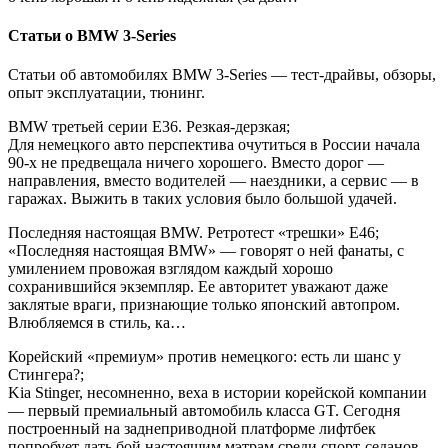
Статьи о BMW 3-Series
Статьи об автомобилях BMW 3-Series — тест-драйвы, обзоры,
опыт эксплуатации, тюнинг.
BMW третьей серии E36. Резкая-дерзкая;
Для немецкого авто перспектива очутиться в России начала
90-х не предвещала ничего хорошего. Вместо дорог —
направления, вместо водителей — наездники, а сервис — в
гаражах. Выжить в таких условия было большой удачей.
Последняя настоящая BMW. Ретротест «трешки» Е46;
«Последняя настоящая BMW» — говорят о ней фанаты, с
умилением провожая взглядом каждый хорошо
сохранившийся экземпляр. Ее авторитет уважают даже
заклятые враги, признающие только японский автопром.
Влюбляемся в стиль, ка…
Корейский «премиум» против немецкого: есть ли шанс у
Стингера?;
Kia Stinger, несомненно, веха в истории корейской компании
— первый премиальный автомобиль класса GT. Сегодня
построенный на заднеприводной платформе лифтбек
попробует дать бой настоящим мэтрам среди спорт-седанов…