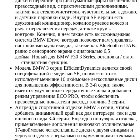
диски и передние противотуманные фары обеспечивают
превосходный вид, с практическими дополнениями,
такими как стеклоочистители, чувствительные к дождю,
и датчики парковки сзади. Внутри SE-версии есть
двухзонный кондиционер, кожаное рулевое колесо и
рычаг переключения передач, а также круиз-
контроль. Конечно, в нем также есть высоконадежная
система BMW iDrive, которая позволяет вам управлять
настройками мультимедиа, такими как Bluetooth и DAB-
радио с сенсорного экрана с диагональю 6,5
дюйма. Новый для BMW F30 3 Series, остановка / старт
— стандартная функция.
Модель BMW 3 серии EfficientDynamics делится своей
спецификацией с моделью SE, но вместо этого
использует меньшие 16-дюймовые легкосплавные диски
для повышения эффективности. В 3-й серии также
имеются улучшенные передаточные числа и добавлен
режим управления ECO PRO, чтобы обеспечить
превосходные показатели расхода топлива 3 серии.
Апгрейд к спортивной отделке BMW 3 серии, чтобы
добавить динамичный край как для интерьера, так и для
внешнего вида 3-й серии. Еще одна популярная отделка,
примечательные дополнения включают отличительные
17-дюймовые легкосплавные диски с двумя спицами и
черную отделку с зеркалами и окружающими стеклами.