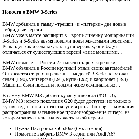
Новости о BMW 3-Series
BMW добавила в гамму «трешки» и «пятерки» две новые
гибридные версии;
BMW уже в марте расширит в Европе линейку модификаций
3-Series и 5-Series двумя новыми подзаряжаемыми версиями.
Речь идет как о седанах, так и универсалах, они будут
отличаться от существующих версий менее мощными…
BMW отзывает в России 22 тысячи старых «трешек»;
BMW объявила в России крупный отзыв своих автомобилей.
Он касается старых «трешек» — моделей 3 Series в кузовах
седан (E90), универсал (E91), купе (E92) и кабриолет (F93).
Машины были проданы новыми через официальных…
В гамму BMW M3 добавят кузов универсал (ФОТО);
BMW M3 нового поколения G20 будет доступен не только в
кузове седан, но и в качестве универсала Touring — компания
распространила затемненное промоизображение (тизер), на
котором запечатлена задняя часть такой версии.
Нужна Настройка s50b30us (бмв 3 серия)
Помогите выбрать BMW 3 серии или Audi A6?