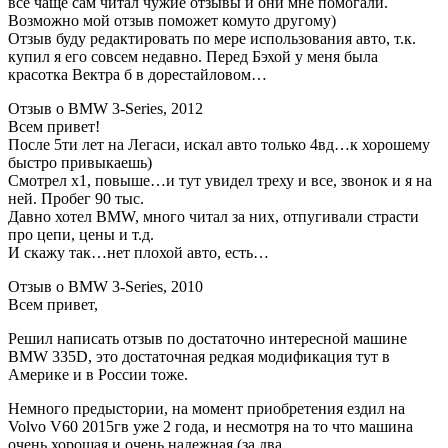
все чаще сам читал чужие отзывы и они мне помогали.
Возможно мой отзыв поможет комуто другому)
Отзыв буду редактировать по мере использования авто, т.к.
купил я его совсем недавно. Перед Бэхой у меня была
красотка Вектра б в дорестайловом…
Отзыв о BMW 3-Series, 2012
Всем привет!
После 5ти лет на Легаси, искал авто только 4вд…к хорошему
быстро привыкаешь)
Смотрел х1, повыше…и тут увидел треху и все, звонок и я на
ней. Пробег 90 тыс.
Давно хотел BMW, много читал за них, отпугивали страсти
про цепи, цены и т.д.
И скажу так…нет плохой авто, есть…
Отзыв о BMW 3-Series, 2010
Всем привет,
Решил написать отзыв по достаточно интересной машине
BMW 335D, это достаточная редкая модификация тут в
Америке и в России тоже.
Немного предыстории, на момент приобретения ездил на
Volvo V60 2015гв уже 2 года, и несмотря на то что машина
очень хорошая и очень надежная (за два…