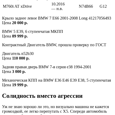
10.2016
M760i AT xDrive
N74B66
G12
— н.в.
Крыло заднее левое BMW 7 E66 2001-2008 Long 41217056493
Цена
20 000 р.
BMW 5 E39, 6 ступенчатая МКПП
Цена
89 999 р.
Контрактный Двигатель BMW, прошла проверку по ГОСТ
Двигатель n52b30
Цена
110 000 р.
Задняя правая дверь BMW 7-я серия e38 1994-2001
Цена
3 000 р.
Механическая КПП на BMW E36 E46 E39 E38, 5 ступенчатая
Цена
19 999 р.
Солидность вместо агрессии
Уж не знаю хорошо ли это, но визуально машина не кажется
громоздкой, ее легко перепутать с X5. Спереди автомобиль