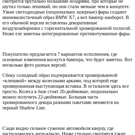
смотрится брутально большими ноздрями, про которые не
шутил только ленивый, но они стали меньше чем в концепте.
Узкие светодиодные (опционально лазерные) фары создают
минималистичный образ BMW X7, а вот бампер наоборот. В
его обычной версии вставлены декоративные
воздухозаборники с горизонтальной хромированной полосой.
Ниже еле заметны интегрированные противотуманные фары.
Покупателю предлагается 7 вариантов исполнения, где
основные изменения коснутся бампера, что будет заметно. Вот
несколько фото разных версий.
Сбоку солидный образ подчеркивается хромированной
«клюшкой» между колесными арками, под которой еще
хромированная выступающая вставка. В остальном здесь все
просто. Колеса в базе стоят 20-дюймовые, опционально
можно получить 22-дюймовые. Большая часть
хромированного декора разными пакетами меняются на
черный Shadow Line.
Сзади видно сильное сужение автомобиля кверху, где
расположилось анти-крыло. Ниже стильно смотрятся узкие