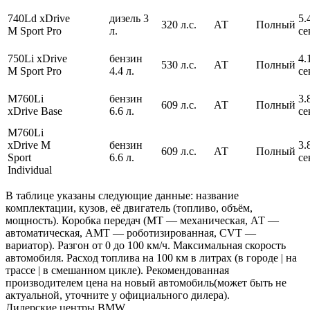
740Ld xDrive
дизель 3
5.
320 л.с.
АТ
Полный
M Sport Pro
л.
се
750Li xDrive
бензин
4.
530 л.с.
АТ
Полный
M Sport Pro
4.4 л.
се
M760Li
бензин
3.
609 л.с.
АТ
Полный
xDrive Base
6.6 л.
се
M760Li
xDrive M
бензин
3.
609 л.с.
АТ
Полный
Sport
6.6 л.
се
Individual
В таблице указаны следующие данные: название
комплектации, кузов, её двигатель (топливо, объём,
мощность). Коробка передач (МТ — механическая, АТ —
автоматическая, АМТ — роботизированная, CVT —
вариатор). Разгон от 0 до 100 км/ч. Максимальная скорость
автомобиля. Расход топлива на 100 км в литрах (в городе | на
трассе | в смешанном цикле). Рекомендованная
производителем цена на новый автомобиль(может быть не
актуальной, уточните у официального дилера).
Дилерские центры BMW