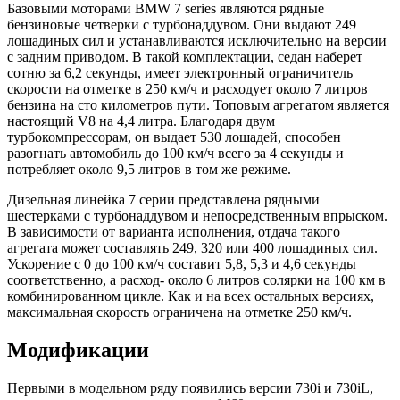
Базовыми моторами BMW 7 series являются рядные
бензиновые четверки с турбонаддувом. Они выдают 249
лошадиных сил и устанавливаются исключительно на версии
с задним приводом. В такой комплектации, седан наберет
сотню за 6,2 секунды, имеет электронный ограничитель
скорости на отметке в 250 км/ч и расходует около 7 литров
бензина на сто километров пути. Топовым агрегатом является
настоящий V8 на 4,4 литра. Благодаря двум
турбокомпрессорам, он выдает 530 лошадей, способен
разогнать автомобиль до 100 км/ч всего за 4 секунды и
потребляет около 9,5 литров в том же режиме.
Дизельная линейка 7 серии представлена рядными
шестерками с турбонаддувом и непосредственным впрыском.
В зависимости от варианта исполнения, отдача такого
агрегата может составлять 249, 320 или 400 лошадиных сил.
Ускорение с 0 до 100 км/ч составит 5,8, 5,3 и 4,6 секунды
соответственно, а расход- около 6 литров солярки на 100 км в
комбинированном цикле. Как и на всех остальных версиях,
максимальная скорость ограничена на отметке 250 км/ч.
Модификации
Первыми в модельном ряду появились версии 730i и 730iL,