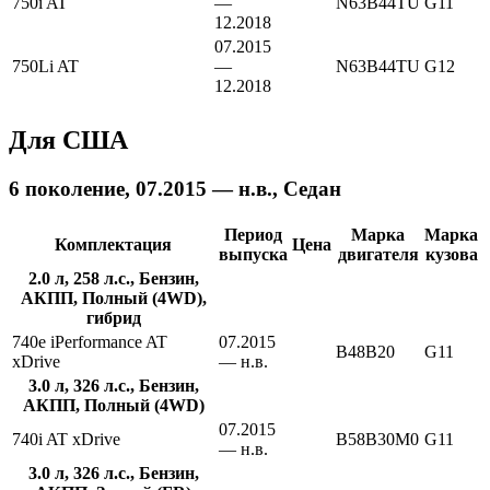
750i AT
—
N63B44TU
G11
12.2018
07.2015
750Li AT
—
N63B44TU
G12
12.2018
Для США
6 поколение, 07.2015 — н.в., Седан
Период
Марка
Марка
Комплектация
Цена
выпуска
двигателя
кузова
2.0 л, 258 л.с., Бензин,
АКПП, Полный (4WD),
гибрид
740e iPerformance AT
07.2015
B48B20
G11
xDrive
— н.в.
3.0 л, 326 л.с., Бензин,
АКПП, Полный (4WD)
07.2015
740i AT xDrive
B58B30M0
G11
— н.в.
3.0 л, 326 л.с., Бензин,