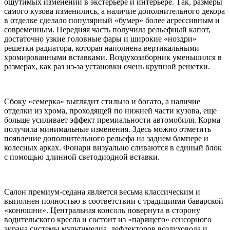
ощутимых изменений в экстерьере и интерьере. Так, размеры
самого кузова изменились, а наличие дополнительного декора
в отделке сделало популярный «бумер» более агрессивным и
современным. Передняя часть получила рельефный капот,
достаточно узкие головные фары и широкие «ноздри»
решетки радиатора, которая наполнена вертикальными
хромированными вставками. Воздухозаборник уменьшился в
размерах, как раз из-за установки очень крупной решетки.
Сбоку «семерка» выглядит стильно и богато, а наличие
отделки из хрома, проходящей по нижней части кузова, еще
больше усиливает эффект премиальности автомобиля. Корма
получила минимальные изменения. Здесь можно отметить
появление дополнительного рельефа на заднем бампере и
колесных арках. Фонари визуально сливаются в единый блок
с помощью длинной светодиодной вставки.
Салон премиум-седана является весьма классическим и
выполнен полностью в соответствии с традициями баварской
«конюшни». Центральная консоль повернута в сторону
водительского кресла и состоит из «парящего» сенсорного
экрана системы мультимедиа, дефлекторов воздуховода и