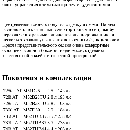
блока управления климат-контролем и аудиосистемой.
Центральный тоннель получил отделку из кожи. На нем
расположились стильный селектор трансмиссии, шайбу
переключения режимов движения, два подстаканника и
несколько клавиш управления встроенным функционалом.
Кресла представительского седана очень комфортные,
оснащены мощной боковой поддержкой, отделаны
качественной кожей с интересной прострочкой.
Поколения и комплектации
725tds AT
M51D25
2.5 л
143 л.с.
728i AT
M52B28TU
2.8 л
193 л.с.
728iL AT
M52B28TU
2.8 л
193 л.с.
730d AT
M57D30
2.9 л
184 л.с.
735i AT
M62TUB35
3.5 л
238 л.с.
735iL AT
M62TUB35
3.5 л
238 л.с.
740i AT
M62TUB44
4.4 л
286 л.с.