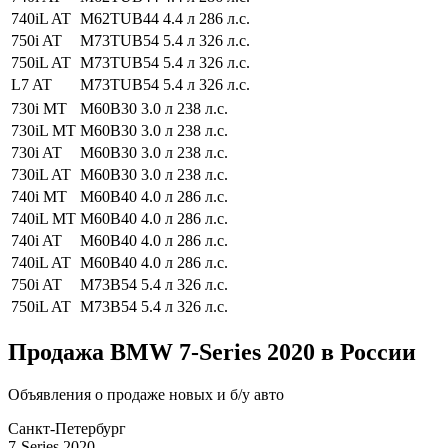
740iL AT
M62TUB44
4.4 л
286 л.с.
750i AT
M73TUB54
5.4 л
326 л.с.
750iL AT
M73TUB54
5.4 л
326 л.с.
L7 AT
M73TUB54
5.4 л
326 л.с.
730i МT
M60B30
3.0 л
238 л.с.
730iL МT
M60B30
3.0 л
238 л.с.
730i AT
M60B30
3.0 л
238 л.с.
730iL AT
M60B30
3.0 л
238 л.с.
740i МT
M60B40
4.0 л
286 л.с.
740iL МT
M60B40
4.0 л
286 л.с.
740i AT
M60B40
4.0 л
286 л.с.
740iL AT
M60B40
4.0 л
286 л.с.
750i AT
M73B54
5.4 л
326 л.с.
750iL AT
M73B54
5.4 л
326 л.с.
Продажа BMW 7-Series 2020 в России
Объявления о продаже новых и б/у авто
Санкт-Петербург
7-Series 2020