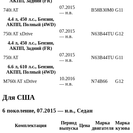
АКПП, Задний (FR)
07.2015
740i AT
B58B30M0
G11
— н.в.
4.4 л, 450 л.с., Бензин,
АКПП, Полный (4WD)
07.2015
750i AT xDrive
N63B44TU
G12
— н.в.
4.4 л, 450 л.с., Бензин,
АКПП, Задний (FR)
07.2015
750i AT
N63B44TU
G11
— н.в.
6.6 л, 610 л.с., Бензин,
АКПП, Полный (4WD)
10.2016
M760i AT xDrive
N74B66
G12
— н.в.
Для США
6 поколение, 07.2015 — н.в., Седан
Период
Марка
Марка
Комплектация
Цена
выпуска
двигателя
кузова