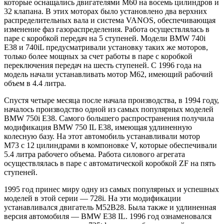
которые оснащались двигателями M60 на восемь цилиндров и
32 клапана. В этих моторах было установлено два верхних
распределительных вала и система VANOS, обеспечивающая
изменение фаз газораспределения. Работа осуществлялась в
паре с коробкой передач на 5 ступеней. Модели BMW 740i
E38 и 740iL предусматривали установку таких же моторов,
только более мощных за счет работы в паре с коробкой
переключения передач на шесть ступеней. С 1996 года на
модель начали устанавливать мотор M62, имеющий рабочий
объем в 4.4 литра.
Спустя четыре месяца после начала производства, в 1994 году,
началось производство одной из самых популярных моделей
BMW 750i E38. Самого большего распространения получила
модификация BMW 750 IL E38, имеющая удлиненную
колесную базу. На этот автомобиль устанавливали мотор
M73 с 12 цилиндрами в компоновке V, которые обеспечивали
5.4 литра рабочего объема. Работа силового агрегата
осуществлялась в паре с автоматической коробкой ZF на пять
ступеней.
1995 год принес миру одну из самых популярных и успешных
моделей в этой серии — 728i. На эти модификации
устанавливался двигатель M52B28. Была также и удлиненная
версия автомобиля — BMW E38 IL. 1996 год ознаменовался