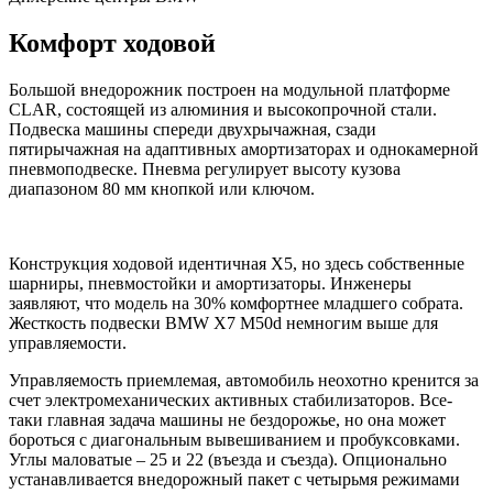
Комфорт ходовой
Большой внедорожник построен на модульной платформе
CLAR, состоящей из алюминия и высокопрочной стали.
Подвеска машины спереди двухрычажная, сзади
пятирычажная на адаптивных амортизаторах и однокамерной
пневмоподвеске. Пневма регулирует высоту кузова
диапазоном 80 мм кнопкой или ключом.
Конструкция ходовой идентичная X5, но здесь собственные
шарниры, пневмостойки и амортизаторы. Инженеры
заявляют, что модель на 30% комфортнее младшего собрата.
Жесткость подвески BMW X7 M50d немногим выше для
управляемости.
Управляемость приемлемая, автомобиль неохотно кренится за
счет электромеханических активных стабилизаторов. Все-
таки главная задача машины не бездорожье, но она может
бороться с диагональным вывешиванием и пробуксовками.
Углы маловатые – 25 и 22 (въезда и съезда). Опционально
устанавливается внедорожный пакет с четырьмя режимами