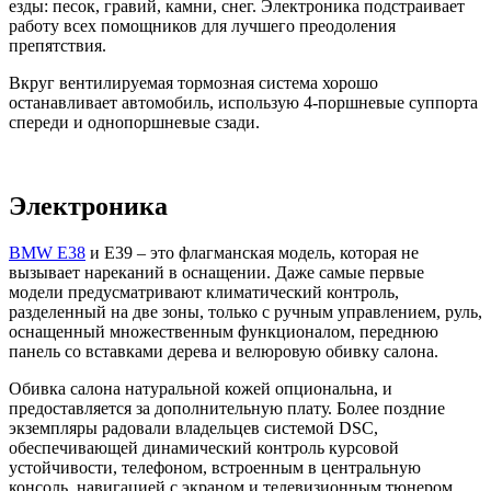
езды: песок, гравий, камни, снег. Электроника подстраивает
работу всех помощников для лучшего преодоления
препятствия.
Вкруг вентилируемая тормозная система хорошо
останавливает автомобиль, использую 4-поршневые суппорта
спереди и однопоршневые сзади.
Электроника
BMW E38
и E39 – это флагманская модель, которая не
вызывает нареканий в оснащении. Даже самые первые
модели предусматривают климатический контроль,
разделенный на две зоны, только с ручным управлением, руль,
оснащенный множественным функционалом, переднюю
панель со вставками дерева и велюровую обивку салона.
Обивка салона натуральной кожей опциональна, и
предоставляется за дополнительную плату. Более поздние
экземпляры радовали владельцев системой DSC,
обеспечивающей динамический контроль курсовой
устойчивости, телефоном, встроенным в центральную
консоль, навигацией с экраном и телевизионным тюнером.