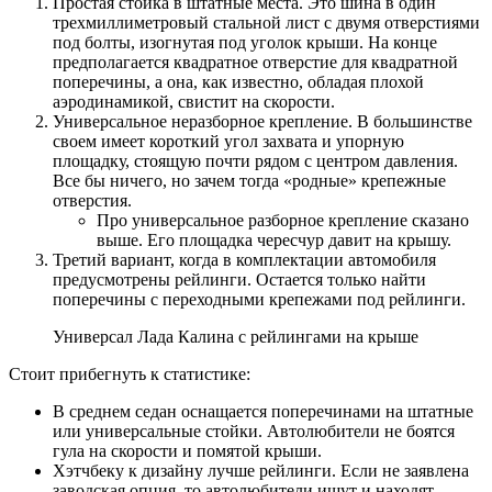
Простая стойка в штатные места. Это шина в один
трехмиллиметровый стальной лист с двумя отверстиями
под болты, изогнутая под уголок крыши. На конце
предполагается квадратное отверстие для квадратной
поперечины, а она, как известно, обладая плохой
аэродинамикой, свистит на скорости.
Универсальное неразборное крепление. В большинстве
своем имеет короткий угол захвата и упорную
площадку, стоящую почти рядом с центром давления.
Все бы ничего, но зачем тогда «родные» крепежные
отверстия.
Про универсальное разборное крепление сказано
выше. Его площадка чересчур давит на крышу.
Третий вариант, когда в комплектации автомобиля
предусмотрены рейлинги. Остается только найти
поперечины с переходными крепежами под рейлинги.
Универсал Лада Калина с рейлингами на крыше
Стоит прибегнуть к статистике:
В среднем седан оснащается поперечинами на штатные
или универсальные стойки. Автолюбители не боятся
гула на скорости и помятой крыши.
Хэтчбеку к дизайну лучше рейлинги. Если не заявлена
заводская опция, то автолюбители ищут и находят