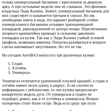
только универсальный багажник с креплением за дверную
арку. А про остальные модели они не слышали. Это феномен
владельца Лады Калина. Значит, универсальный багажник для
них существует и называется третьим в списке. Но им
необходимо иметь в виду, что вариант разборной стойки
универсального багажника оснащен трапециевидной
площадкой, равноудаленной от центра опоры. Перетягивание
опорного кронштейна приведет к сильному давлению
площадки на кузов. Так как у Лады Калина слабый угловой
профиль, возможна вмятина. Попытка разобраться в вопросе
слегка напоминает запугивание. Но это не так.
На сегодня АвтоВАЗ выпустил три различных кузова:
Седан.
Хэтчбек.
Универсал.
Универсал отличается удлиненной плоской крышей, а седан и
хэтчбек имеют иную длину и радиус. Если соотнести
информацию с рейлингами, то тип кузова предполагает
конкретную модель дуги. От универсала к седану не
подойдет, ровно, как и от хэтчбека к универсалу. Вопрос
поперечин стоит более остро. Ведь есть сразу три пути: