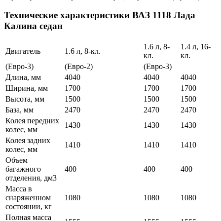
Технические характеристики ВАЗ 1118 Лада
Калина седан
1.6 л, 8-
1.4 л, 16-
Двигатель
1.6 л, 8-кл.
кл.
кл.
(Евро-3)
(Евро-2)
(Евро-3)
Длина, мм
4040
4040
4040
Ширина, мм
1700
1700
1700
Высота, мм
1500
1500
1500
База, мм
2470
2470
2470
Колея передних
1430
1430
1430
колес, мм
Колея задних
1410
1410
1410
колес, мм
Объем
багажного
400
400
400
отделения, дм3
Масса в
снаряженном
1080
1080
1080
состоянии, кг
Полная масса