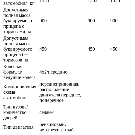
1555
1555
1555
автомобиля, кг
Допустимая
полная масса
буксируемого
900
900
900
прицепа с
тормозами, кг
Допустимая
полная масса
буквируемого
450
450
450
прицепа без
тормозов, кг
Колесная
формула/
4х2/передние
ведущие колеса
переднеприводная,
Компоновочная
расположение
схема
двигателя переднее,
автомобиля
поперечное
Тип кузова/
количество
седан/4
дверей
бензиновый,
Тип двигателя
четырехтактный