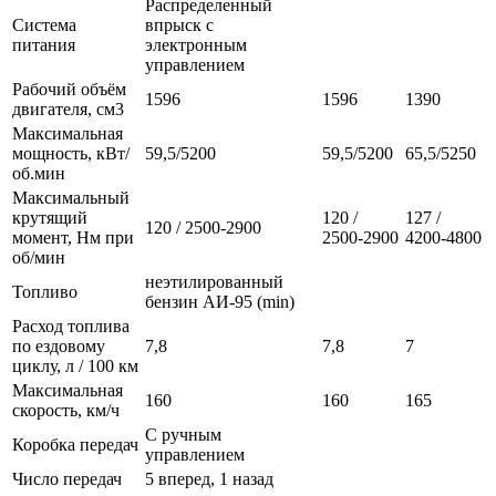
Распределенный
Система
впрыск с
питания
электронным
управлением
Рабочий объём
1596
1596
1390
двигателя, см3
Максимальная
мощность, кВт/
59,5/5200
59,5/5200
65,5/5250
об.мин
Максимальный
крутящий
120 /
127 /
120 / 2500-2900
момент, Нм при
2500-2900
4200-4800
об/мин
неэтилированный
Топливо
бензин АИ-95 (min)
Расход топлива
по ездовому
7,8
7,8
7
циклу, л / 100 км
Максимальная
160
160
165
скорость, км/ч
С ручным
Коробка передач
управлением
Число передач
5 вперед, 1 назад