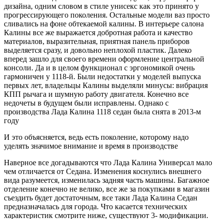
дизайна, одним словом в стиле унисекс как это принято у
прогрессирующего поколения. Остальные модели ваз просто
сливались на фоне обтекаемой калины. В интерьере салона
Калины все же выражается добротная работа и качество
материалов, выразительная, приятная панель приборов
выделяется сразу, и довольно неплохой пластик. Далеко
вперед зашло для своего времени оформление центральной
консоли. Да и в целом функционал с эргономикой очень
гармоничен у 1118-й. Были недостатки у моделей выпуска
первых лет, владельцы Калины выделяли минусы: вибрация
КПП рычага и шумную работу двигателя. Конечно все
недочеты в будущем были исправлены. Однако с
производства Лада Калина 1118 седан была снята в 2013-м
году
И это объясняется, ведь есть поколение, которому надо
уделять значимое внимание и время в производстве
Наверное все догадываются что Лада Калина Универсал мало
чем отличается от Седана. Изменения коснулись внешнего
вида разумеется, изменилась задняя часть машины. Багажное
отделение конечно не велико, все же за покупками в магазин
съездить будет достаточным, все таки Лада Калина Седан
предназначалась для города. Что касается технических
характеристик смотрите ниже, существуют 3- модификации.