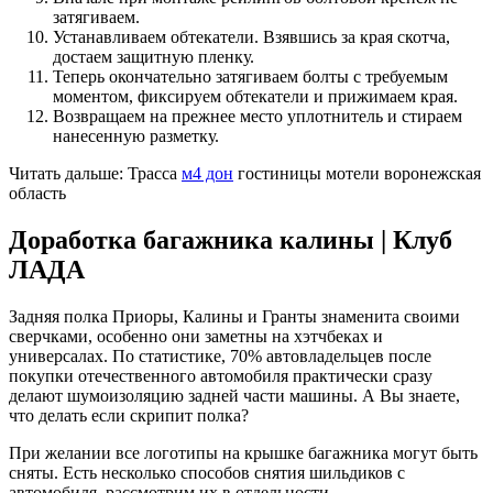
затягиваем.
Устанавливаем обтекатели. Взявшись за края скотча,
достаем защитную пленку.
Теперь окончательно затягиваем болты с требуемым
моментом, фиксируем обтекатели и прижимаем края.
Возвращаем на прежнее место уплотнитель и стираем
нанесенную разметку.
Читать дальше: Трасса
м4 дон
гостиницы мотели воронежская
область
Доработка багажника калины | Клуб
ЛАДА
Задняя полка Приоры, Калины и Гранты знаменита своими
сверчками, особенно они заметны на хэтчбеках и
универсалах. По статистике, 70% автовладельцев после
покупки отечественного автомобиля практически сразу
делают шумоизоляцию задней части машины. А Вы знаете,
что делать если скрипит полка?
При желании все логотипы на крышке багажника могут быть
сняты. Есть несколько способов снятия шильдиков с
автомобиля, рассмотрим их в отдельности.