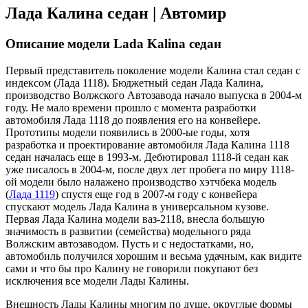
Лада Калина седан | Автомир
Описание модели Lada Kalina седан
Первый представитель поколение модели Калина стал седан с
индексом (Лада 1118). Бюджетный седан Лада Калина,
производство Волжского Автозавода начало выпуска в 2004-м
году. Не мало времени прошло с момента разработки
автомобиля Лада 1118 до появления его на конвейере.
Прототипы модели появились в 2000-ые годы, хотя
разработка и проектирование автомобиля Лада Калина 1118
седан началась еще в 1993-м. Дебютировал 1118-й седан как
уже писалось в 2004-м, после двух лет пробега по миру 1118-
ой модели было налажено производство хэтчбека модель
(
Лада 1119
) спустя еще год в 2007-м году с конвейера
спускают модель Лада Калина в универсальном кузове.
Первая Лада Калина модели ваз-2118, внесла большую
значимость в развитии (семейства) модельного ряда
Волжским автозаводом. Пусть и с недостатками, но,
автомобиль получился хорошим и весьма удачным, как видите
сами и что бы про Калину не говорили покупают без
исключения все модели Лады Калины.
Внешность Лады Калины многим по душе, округлые формы