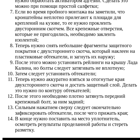
нужно обработать активатором адгезии. Сделать это
можно при помощи простой салфетки;
Если во время пробного монтажа вы заметили, что
кронштейны неплотно прилегают к площади для
креплений на кузове, то ее нужно проклеить
двусторонним скотчем. Все крепежные отверстия,
которые не пригодились, необходимо заклеить
изолентой;
Теперь нужно снять небольшие фрагменты защитного
покрытия с двухстороннего скотча, который наклеен на
пластиковые обтекатели, и загнуть их наружу;
После этого можно установить рейлинги на крышу Лада
Калина, но болты следует затягивать не вплотную;
Затем следует установить обтекатели;
Теперь нужно аккуратно взяться за отогнутые края
двухстороннего скотча и достать защитный слой. Делать
это нужно по контуру обтекателей;
После этого необходимо плотно затянуть передний
крепежный болт, за ним задний;
Сильным нажатием сверху следует окончательно
зафиксировать обтекатели, после чего прижать края;
В конце нужно поставить на место уплотнитель,
осмотреть результаты проделанной работы и стереть
разметку.