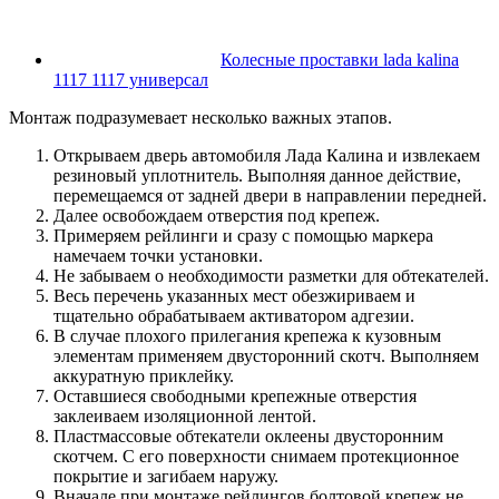
Колесные проставки lada kalina
1117 1117 универсал
Монтаж подразумевает несколько важных этапов.
Открываем дверь автомобиля Лада Калина и извлекаем
резиновый уплотнитель. Выполняя данное действие,
перемещаемся от задней двери в направлении передней.
Далее освобождаем отверстия под крепеж.
Примеряем рейлинги и сразу с помощью маркера
намечаем точки установки.
Не забываем о необходимости разметки для обтекателей.
Весь перечень указанных мест обезжириваем и
тщательно обрабатываем активатором адгезии.
В случае плохого прилегания крепежа к кузовным
элементам применяем двусторонний скотч. Выполняем
аккуратную приклейку.
Оставшиеся свободными крепежные отверстия
заклеиваем изоляционной лентой.
Пластмассовые обтекатели оклеены двусторонним
скотчем. С его поверхности снимаем протекционное
покрытие и загибаем наружу.
Вначале при монтаже рейлингов болтовой крепеж не