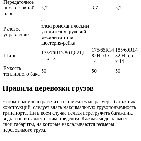
Передаточное
число главной
3,7
3,7
3,7
пары
с
электромеханическим
Рулевое
усилителем, рулевой
управление
механизм типа
шестерня-рейка
175/65R14
185/60R14
175/70R13 80T,82T,H
Шины
82H 5J x
82 H 5,5J
5J x 13
14
x 14
Емкость
50
50
50
топливного бака
Правила перевозки грузов
Чтобы правильно рассчитать приемлемые размеры багажных
конструкций, следует знать максимальную грузоподъемность
транспорта. Ни в коем случае нельзя перегружать багажник,
ведь и он обладает своим пределом. Каждая модель имеет
свои габариты, на которые накладываются размеры
перевозимого груза.