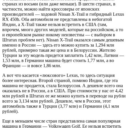
странах из восьми (или даже меньше). В шести странах, в
частности, можно найти кроссоверы от японских
производителей — ходовой Nissan X-Trail и гибридный Lexus
RX 450h. Оба автомобиля не представлены в небогатой
Индии, а X-Trail также нельзя встретить в США (там,
впрочем, много других моделей, которые на российском, а то
и европейском рынке никому неизвестны — с выбором в
Штатах проблем нет). Nissan X-Trail оказался самым дешевым
именно в России — здесь его можно купить за 1,294 млн
рублей, примерно такая же цена и в Белоруссии. Жителю
Турции за эту модель придется заплатить 1,42 млн, Латвии —
1,53 млн, в Германии машина будет стоить 1,77 млн, а во
Франции — и вовсе 1,86 млн.
А вот что касается «люксового» Lexus, то здесь ситуация
более интересная. Второй страной, помимо Индии, где эта
машина не продается, стала Белоруссия. А дешевле всего она
оказалась не в России, а в США. При стоимости у нас от 4,42
млн рублей в Штатах ее же можно купить в переводе на рубли
всего за 3,134 млн рублей. Дешевле, чем в России, этот
автомобиль также в Турции (3,77 млн) и Германии (4,1 млн
рублей).
Еще в меньшем числе стран представлена самая популярная
машина в Германии — Volkswagen Golf. Ее нельзя встретить