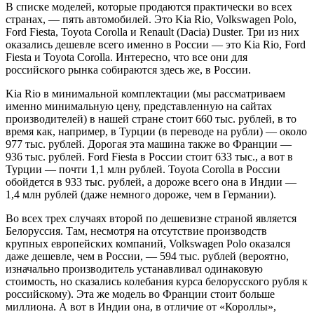
В списке моделей, которые продаются практически во всех
странах, — пять автомобилей. Это Kia Rio, Volkswagen Polo,
Ford Fiesta, Toyota Corolla и Renault (Dacia) Duster. Три из них
оказались дешевле всего именно в России — это Kia Rio, Ford
Fiesta и Toyota Corolla. Интересно, что все они для
российского рынка собираются здесь же, в России.
Kia Rio в минимальной комплектации (мы рассматриваем
именно минимальную цену, представленную на сайтах
производителей) в нашей стране стоит 660 тыс. рублей, в то
время как, например, в Турции (в переводе на рубли) — около
977 тыс. рублей. Дорогая эта машина также во Франции —
936 тыс. рублей. Ford Fiesta в России стоит 633 тыс., а вот в
Турции — почти 1,1 млн рублей. Toyota Corolla в России
обойдется в 933 тыс. рублей, а дороже всего она в Индии —
1,4 млн рублей (даже немного дороже, чем в Германии).
Во всех трех случаях второй по дешевизне страной является
Белоруссия. Там, несмотря на отсутствие производств
крупных европейских компаний, Volkswagen Polo оказался
даже дешевле, чем в России, — 594 тыс. рублей (вероятно,
изначально производитель устанавливал одинаковую
стоимость, но сказались колебания курса белорусского рубля к
российскому). Эта же модель во Франции стоит больше
миллиона. А вот в Индии она, в отличие от «Короллы»,