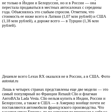
не только в Индии и Белоруссии, но и в России — она
перестала продаваться в местных автосалонах с середины
года. Объяснялось это слабым спросом. Отметим, что
стоимость ее ниже всего в Латвии (1,07 млн рублей) и США
(1,18 млн рублей), а дороже всего — в Турции (1,36 млн
рублей).
Дешевле всего Lexus RX оказался не в России, а в США. Фото
autostat.ru
Лишь в четырех странах представлены еще две модели — это
самый популярный во Франции Renault Clio и флагман
АвтоВАЗа Lada Vesta. Clio нельзя купить в Индии, России и
Белоруссии, а также в США — в Америку вообще почти не
поставляются автомобили французского производства. Что
касается стран Европы, то по неведомым причинам у себя на