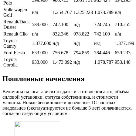
599.900
900.725
1.001.731
965.424
594.295
Polo
Volkswagen
н/д
1.254.767
1.325.228
1.073.789
н/д
Golf
Renault/Dacia
589.000
742.100
н/д
724.745
710.255
Duster
Renault Clio
н/д
832.346
978.822
742.100
н/д
Toyota
1.377.000
н/д
н/д
н/д
1.377.199
Camry
Ford Fiesta
633.000
756.678
794.859
784.446
659.233
Toyota
933.000
1.473.092
н/д
1.078.787
953.148
Corolla
Пошлинные начисления
Величина налога зависит от даты изготовления авто, объёма
силовой установки, статуса собственника, и стоимости
машины. Новые бензиновые и дизельные ТС частных
владельцев (эксплуатируются не больше 3 лет) оплачиваются,
согласно следующим условиям: