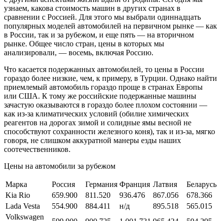
узнаем, какова стоимость машин в других странах в
сравнении с Россией. Для этого мы выбрали одиннадцать
популярных моделей автомобилей на первичном рынке — как
в России, так и за рубежом, и еще пять — на вторичном
рынке. Общее число стран, цены в которых мы
анализировали, — восемь, включая Россию.
Что касается подержанных автомобилей, то цены в России
гораздо более низкие, чем, к примеру, в Турции. Однако найти
приемлемый автомобиль гораздо проще в странах Европы
или США. К тому же российские подержанные машины
зачастую оказываются в гораздо более плохом состоянии —
как из-за климатических условий (обилие химических
реагентов на дорогах зимой и солидные ямы весной не
способствуют сохранности железного коня), так и из-за, мягко
говоря, не слишком аккуратной манеры езды наших
соотечественников.
Цены на автомобили за рубежом
Марка
Россия
Германия
Франция
Латвия
Беларусь
Kia Rio
659.900
811.520
936.476
867.056
678.366
Lada Vesta
554.900
884.411
н/д
895.518
565.015
Volkswagen