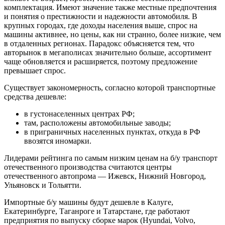
комплектация. Имеют значение также местные предпочтения
и понятия о престижности и надежности автомобиля. В
крупных городах, где доходы населения выше, спрос на
машины активнее, но цены, как ни странно, более низкие, чем
в отдаленных регионах. Парадокс объясняется тем, что
авторынок в мегаполисах значительно больше, ассортимент
чаще обновляется и расширяется, поэтому предложение
превышает спрос.
Существует закономерность, согласно которой транспортные
средства дешевле:
в густонаселенных центрах РФ;
там, расположены автомобильные заводы;
в приграничных населенных пунктах, откуда в РФ
ввозятся иномарки.
Лидерами рейтинга по самым низким ценам на б/у транспорт
отечественного производства считаются центры
отечественного автопрома — Ижевск, Нижний Новгород,
Ульяновск и Тольятти.
Импортные б/у машины будут дешевле в Калуге,
Екатеринбурге, Таганроге и Татарстане, где работают
предприятия по выпуску сборке марок (Hyundai, Volvo,