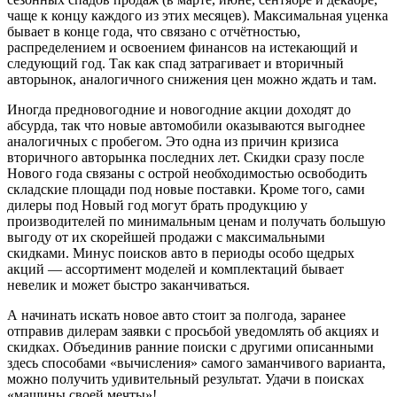
чаще к концу каждого из этих месяцев). Максимальная уценка
бывает в конце года, что связано с отчётностью,
распределением и освоением финансов на истекающий и
следующий год. Так как спад затрагивает и вторичный
авторынок, аналогичного снижения цен можно ждать и там.
Иногда предновогодние и новогодние акции доходят до
абсурда, так что новые автомобили оказываются выгоднее
аналогичных с пробегом. Это одна из причин кризиса
вторичного авторынка последних лет. Скидки сразу после
Нового года связаны с острой необходимостью освободить
складские площади под новые поставки. Кроме того, сами
дилеры под Новый год могут брать продукцию у
производителей по минимальным ценам и получать большую
выгоду от их скорейшей продажи с максимальными
скидками. Минус поисков авто в периоды особо щедрых
акций — ассортимент моделей и комплектаций бывает
невелик и может быстро заканчиваться.
А начинать искать новое авто стоит за полгода, заранее
отправив дилерам заявки с просьбой уведомлять об акциях и
скидках. Объединив ранние поиски с другими описанными
здесь способами «вычисления» самого заманчивого варианта,
можно получить удивительный результат. Удачи в поисках
«машины своей мечты»!