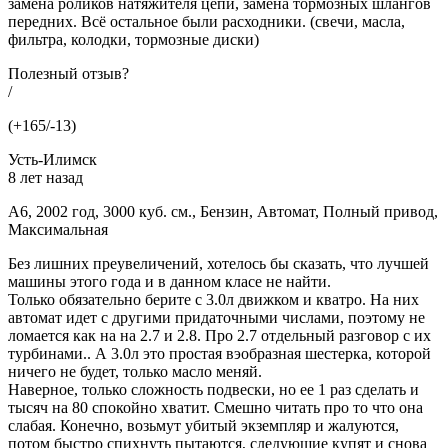
замена роликов натяжителя цепи, замена тормозных шлангов
передних. Всё остальное были расходники. (свечи, масла,
фильтра, колодки, тормозные диски)
Полезный отзыв?
/
(+165/-13)
Усть-Илимск
8 лет назад
A6, 2002 год, 3000 куб. см., Бензин, Автомат, Полный привод,
Максимальная
Без лишних преувеличений, хотелось бы сказать, что лучшей
машины этого года и в данном класе не найти.
Только обязательно берите с 3.0л движком и кватро. На них
автомат идет с другими придаточными числами, поэтому не
ломается как на на 2.7 и 2.8. Про 2.7 отдельный разговор с их
турбинами.. А 3.0л это простая вэобразная шестерка, которой
ничего не будет, только масло меняй.
Наверное, только сложность подвески, но ее 1 раз сделать и
тысяч на 80 спокойно хватит. Смешно читать про то что она
слабая. Конечно, возьмут убитый экземпляр и жалуются,
потом быстро спихнуть пытаются, следующие купят и снова