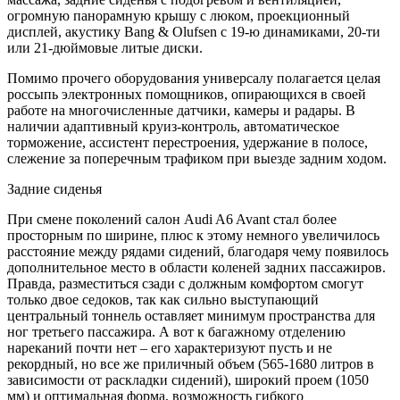
огромную панорамную крышу с люком, проекционный
дисплей, акустику Bang & Olufsen с 19-ю динамиками, 20-ти
или 21-дюймовые литые диски.
Помимо прочего оборудования универсалу полагается целая
россыпь электронных помощников, опирающихся в своей
работе на многочисленные датчики, камеры и радары. В
наличии адаптивный круиз-контроль, автоматическое
торможение, ассистент перестроения, удержание в полосе,
слежение за поперечным трафиком при выезде задним ходом.
Задние сиденья
При смене поколений салон Audi A6 Avant стал более
просторным по ширине, плюс к этому немного увеличилось
расстояние между рядами сидений, благодаря чему появилось
дополнительное место в области коленей задних пассажиров.
Правда, разместиться сзади с должным комфортом смогут
только двое седоков, так как сильно выступающий
центральный тоннель оставляет минимум пространства для
ног третьего пассажира. А вот к багажному отделению
нареканий почти нет – его характеризуют пусть и не
рекордный, но все же приличный объем (565-1680 литров в
зависимости от раскладки сидений), широкий проем (1050
мм) и оптимальная форма, возможность гибкого