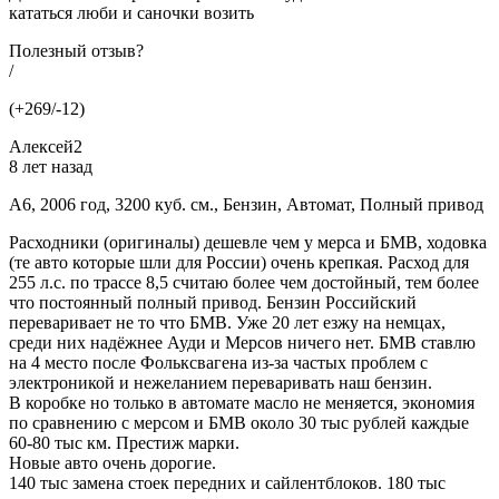
кататься люби и саночки возить
Полезный отзыв?
/
(+269/-12)
Алексей2
8 лет назад
A6, 2006 год, 3200 куб. см., Бензин, Автомат, Полный привод
Расходники (оригиналы) дешевле чем у мерса и БМВ, ходовка
(те авто которые шли для России) очень крепкая. Расход для
255 л.с. по трассе 8,5 считаю более чем достойный, тем более
что постоянный полный привод. Бензин Российский
переваривает не то что БМВ. Уже 20 лет езжу на немцах,
среди них надёжнее Ауди и Мерсов ничего нет. БМВ ставлю
на 4 место после Фольксвагена из-за частых проблем с
электроникой и нежеланием переваривать наш бензин.
В коробке но только в автомате масло не меняется, экономия
по сравнению с мерсом и БМВ около 30 тыс рублей каждые
60-80 тыс км. Престиж марки.
Новые авто очень дорогие.
140 тыс замена стоек передних и сайлентблоков. 180 тыс