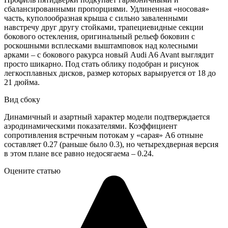
сбалансированными пропорциями. Удлиненная «носовая»
часть, куполообразная крыша с сильно заваленными
навстречу друг другу стойками, трапециевидные секции
бокового остекления, оригинальный рельеф боковин с
роскошными всплесками выштамповок над колесными
арками – с бокового ракурса новый Audi A6 Avant выглядит
просто шикарно. Под стать облику подобран и рисунок
легкосплавных дисков, размер которых варьируется от 18 до
21 дюйма.
Вид сбоку
Динамичный и азартный характер модели подтверждается
аэродинамическими показателями. Коэффициент
сопротивления встречным потокам у «сарая» А6 отныне
составляет 0.27 (раньше было 0.3), но четырехдверная версия
в этом плане все равно недосягаема – 0.24.
Оцените статью