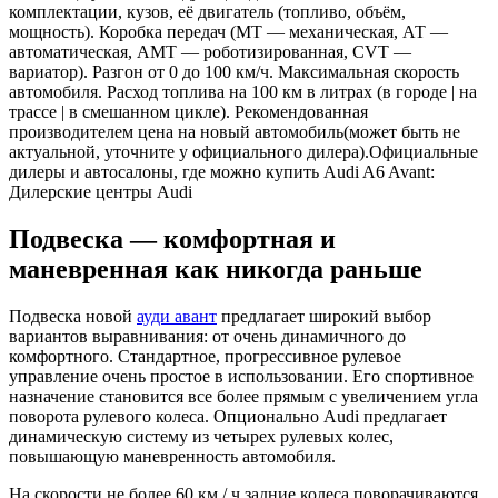
комплектации, кузов, её двигатель (топливо, объём,
мощность). Коробка передач (МТ — механическая, АТ —
автоматическая, АМТ — роботизированная, CVT —
вариатор). Разгон от 0 до 100 км/ч. Максимальная скорость
автомобиля. Расход топлива на 100 км в литрах (в городе | на
трассе | в смешанном цикле). Рекомендованная
производителем цена на новый автомобиль(может быть не
актуальной, уточните у официального дилера).Официальные
дилеры и автосалоны, где можно купить Audi A6 Avant:
Дилерские центры Audi
Подвеска — комфортная и
маневренная как никогда раньше
Подвеска новой
ауди авант
предлагает широкий выбор
вариантов выравнивания: от очень динамичного до
комфортного. Стандартное, прогрессивное рулевое
управление очень простое в использовании. Его спортивное
назначение становится все более прямым с увеличением угла
поворота рулевого колеса. Опционально Audi предлагает
динамическую систему из четырех рулевых колес,
повышающую маневренность автомобиля.
На скорости не более 60 км / ч задние колеса поворачиваются