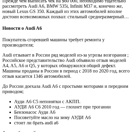
Прежде чем выписать чек на $60 000, необходимо тщательно
рассмотреть Audi A6, BMW 535i, Infiniti M37 и, конечно же,
новый Lexus GS 350. Каждый из этих автомобилей вполне
достоин всевозможных похвал: стильный среднеразмерный…
Новости о Audi A6
Покупатель сгоревшей машины требует ремонта у
производителя;
Audi отзывает в России ряд моделей из-за угрозы возгорания ;
Российское представительство Audi объявило отзыв моделей
A4, A5, A6 и Q5, у которых обнаружился общий дефект.
Машины проданы в России в период с 2018 по 2020 год, всего
отзыв касается 1346 автомобилей.
До России доехала Audi A6 с простыми моторами и передним
приводом;
Ауди А6 С5 непонятки с АКПП.
АУДИ А6 С6 2010 год — глохнет при трогании
Бензонасос Ауди А6
Посоветуйте масло на зиму АУДИ А6
стоит ли брать audi a6