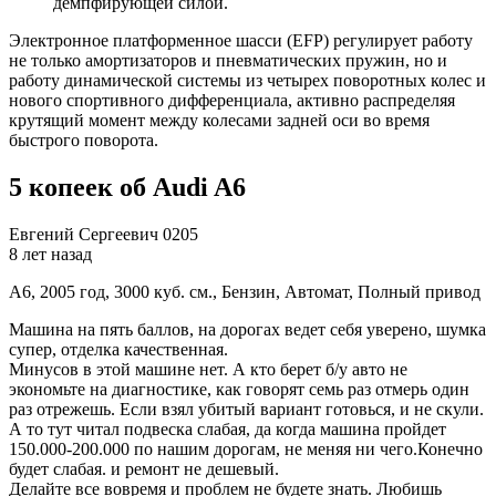
демпфирующей силой.
Электронное платформенное шасси (EFP) регулирует работу
не только амортизаторов и пневматических пружин, но и
работу динамической системы из четырех поворотных колес и
нового спортивного дифференциала, активно распределяя
крутящий момент между колесами задней оси во время
быстрого поворота.
5 копеек об Audi A6
Евгений Сергеевич 0205
8 лет назад
A6, 2005 год, 3000 куб. см., Бензин, Автомат, Полный привод
Машина на пять баллов, на дорогах ведет себя уверено, шумка
супер, отделка качественная.
Минусов в этой машине нет. А кто берет б/у авто не
экономьте на диагностике, как говорят семь раз отмерь один
раз отрежешь. Если взял убитый вариант готовься, и не скули.
А то тут читал подвеска слабая, да когда машина пройдет
150.000-200.000 по нашим дорогам, не меняя ни чего.Конечно
будет слабая. и ремонт не дешевый.
Делайте все вовремя и проблем не будете знать. Любишь