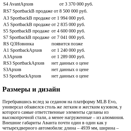
S4 AvantАрхив
от 3 370 000 руб.
RS7 SportbackВ продаже
от 8 500 000 руб.
A3 SportbackВ продаже
от 1 994 000 руб.
A5 SportbackВ продаже
от 2 835 000 руб.
S5 SportbackВ продаже
от 4 600 000 руб.
S7 SportbackВ продаже
от 7 041 000 руб.
RS Q3Новинка
появится позже
A1 SportbackАрхив
от 1 240 000 руб.
A3Архив
от 1 289 000 руб.
RS3 SportbackАрхив
нет данных о цене
S3Архив
нет данных о цене
S3 SportbackАрхив
нет данных о цене
Размеры и дизайн
Перебравшись вслед за седаном на платформу MLB Evo,
универсал обзавелся столь же легким и жестким кузовом, у
которого самые ответственные элементы сделаны из
высокопрочной стали, а менее нагруженные – из алюминия.
Внешние габариты Аванта почти один в один как у
четырехдверного автомобиля: длина – 4939 мм, ширина –