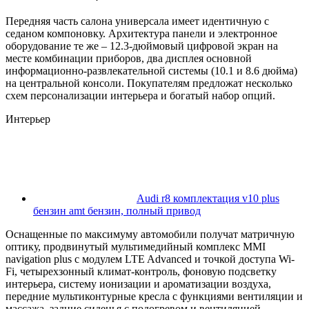
Передняя часть салона универсала имеет идентичную с
седаном компоновку. Архитектура панели и электронное
оборудование те же – 12.3-дюймовый цифровой экран на
месте комбинации приборов, два дисплея основной
информационно-развлекательной системы (10.1 и 8.6 дюйма)
на центральной консоли. Покупателям предложат несколько
схем персонализации интерьера и богатый набор опций.
Интерьер
Audi r8 комплектация v10 plus
бензин amt бензин, полный привод
Оснащенные по максимуму автомобили получат матричную
оптику, продвинутый мультимедийный комплекс MMI
navigation plus с модулем LTE Advanced и точкой доступа Wi-
Fi, четырехзонный климат-контроль, фоновую подсветку
интерьера, систему ионизации и ароматизации воздуха,
передние мультиконтурные кресла с функциями вентиляции и
массажа, задние сиденья с подогревом и вентиляцией,