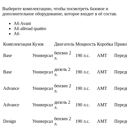
Выберите комплектацию, чтобы посмотреть базовое и
дополнительное оборудование, которое входит в её состав.
A6 Avant
A6 allroad quattro
A6
Комплектация
Кузов
Двигатель
Мощность
Коробка
Приво
бензин 2
Base
Универсал
190 л.с.
AMT
Перед
л.
дизель 2
Base
Универсал
190 л.с.
AMT
Перед
л.
бензин 2
Advance
Универсал
190 л.с.
AMT
Перед
л.
дизель 2
Advance
Универсал
190 л.с.
AMT
Перед
л.
бензин 2
Design
Универсал
190 л.с.
AMT
Перед
л.