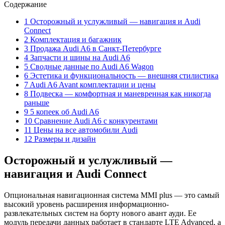
Содержание
1 Осторожный и услужливый — навигация и Audi
Connect
2 Комплектация и багажник
3 Продажа Audi A6 в Санкт-Петербурге
4 Запчасти и шины на Audi A6
5 Сводные данные по Audi A6 Wagon
6 Эстетика и функциональность — внешняя стилистика
7 Audi A6 Avant комплектации и цены
8 Подвеска — комфортная и маневренная как никогда
раньше
9 5 копеек об Audi A6
10 Сравнение Audi A6 с конкурентами
11 Цены на все автомобили Audi
12 Размеры и дизайн
Осторожный и услужливый —
навигация и Audi Connect
Опциональная навигационная система MMI plus — это самый
высокий уровень расширения информационно-
развлекательных систем на борту нового авант ауди. Ее
модуль передачи данных работает в стандарте LTE Advanced, а