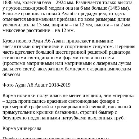
1886 мм, колесная база – 2924 мм. Различается только высота –
у грузопассажирской модели она на 6 мм больше (1463 мм).
Если же сравнивать новый Avant с предыдущим, то здесь
отмечается минимальная прибавка по всем размерам: длина
увеличилась на 13 мм, ширина – на 12 мм, высота – на 2 мм,
межосевое расстояние – на 12 мм.
Кузов нового Ауди А6 Авант привлекает внимание
элегантными очертаниями и спортивным силуэтом. Передняя
часть щеголяет большой шестигранной решеткой радиатора,
стильными светодиодными фарами головного света
(простыми матричными или матричными с лазерным лучом
дальнего света), аккуратным бампером с аэродинамическим
обвесом
Фото Ауди А6 Авант 2018-2019
Корма новинки получилась не менее изящной, чем «передок»
– здесь прописались красивые светодиодные фонари с
трехмерной графикой и хромированной связкой, идеальный
прямоугольник крышки багажника, строгий бампер с
безупречно подогнанными патрубками выхлопных труб.
Корма универсала
Профиль пятидверки подкупает гармоничными и