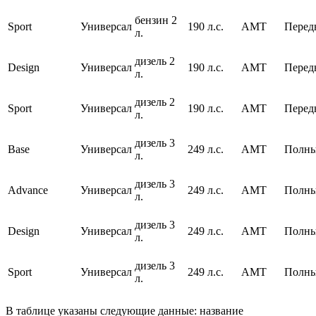
бензин 2
Sport
Универсал
190 л.с.
AMT
Перед
л.
дизель 2
Design
Универсал
190 л.с.
AMT
Перед
л.
дизель 2
Sport
Универсал
190 л.с.
AMT
Перед
л.
дизель 3
Base
Универсал
249 л.с.
AMT
Полн
л.
дизель 3
Advance
Универсал
249 л.с.
AMT
Полн
л.
дизель 3
Design
Универсал
249 л.с.
AMT
Полн
л.
дизель 3
Sport
Универсал
249 л.с.
AMT
Полн
л.
В таблице указаны следующие данные: название