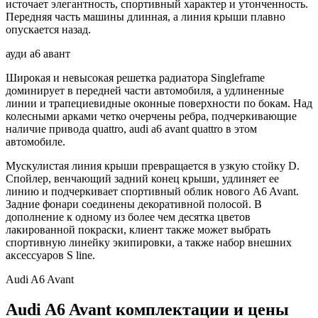
источает элегантность, спортивный характер и утонченность.
Передняя часть машины длинная, а линия крыши плавно
опускается назад.
ауди а6 авант
Широкая и невысокая решетка радиатора Singleframe
доминирует в передней части автомобиля, а удлиненные
линии и трапециевидные оконные поверхности по бокам. Над
колесными арками четко очерчены ребра, подчеркивающие
наличие привода quattro, audi a6 avant quattro в этом
автомобиле.
Мускулистая линия крыши превращается в узкую стойку D.
Спойлер, венчающий задний конец крыши, удлиняет ее
линию и подчеркивает спортивный облик нового A6 Avant.
Задние фонари соединены декоративной полосой. В
дополнение к одному из более чем десятка цветов
лакированной покраски, клиент также может выбрать
спортивную линейку экипировки, а также набор внешних
аксессуаров S line.
Audi A6 Avant
Audi A6 Avant комплектации и цены