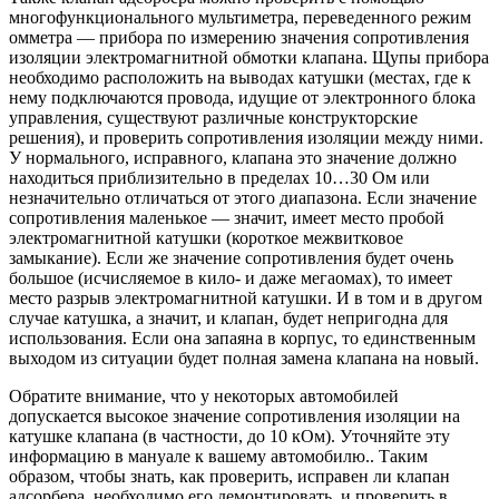
многофункционального мультиметра, переведенного режим
омметра — прибора по измерению значения сопротивления
изоляции электромагнитной обмотки клапана. Щупы прибора
необходимо расположить на выводах катушки (местах, где к
нему подключаются провода, идущие от электронного блока
управления, существуют различные конструкторские
решения), и проверить сопротивления изоляции между ними.
У нормального, исправного, клапана это значение должно
находиться приблизительно в пределах 10…30 Ом или
незначительно отличаться от этого диапазона. Если значение
сопротивления маленькое — значит, имеет место пробой
электромагнитной катушки (короткое межвитковое
замыкание). Если же значение сопротивления будет очень
большое (исчисляемое в кило- и даже мегаомах), то имеет
место разрыв электромагнитной катушки. И в том и в другом
случае катушка, а значит, и клапан, будет непригодна для
использования. Если она запаяна в корпус, то единственным
выходом из ситуации будет полная замена клапана на новый.
Обратите внимание, что у некоторых автомобилей
допускается высокое значение сопротивления изоляции на
катушке клапана (в частности, до 10 кОм). Уточняйте эту
информацию в мануале к вашему автомобилю.. Таким
образом, чтобы знать, как проверить, исправен ли клапан
адсорбера, необходимо его демонтировать, и проверить в