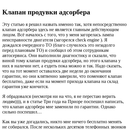
Клапан продувки адсорбера
Эту статью я решил назвать именно так, хотя непосредственно
клапан адсорбера здесь не является главным действующим
лицом. Всё началось с того, что у меня загорелась лампа
неисправности двигателя (загорелся check engine ). Я
дождался очередного ТО (благо случилось это незадолго
перед плановым ТО) и сообщил об этом сотрудникам
автосервиса. Они выполнили диагностику и сказали, что
виной тому клапан продувки адсорбера, но этого клапана у
них в наличии нет, а ездить пока можно и так. Надо сказать,
что на тот момент оставалось две недели до окончания
гарантии, но они клятвенно заверили, что поменяют клапан
бесплатно, даже если на момент прихода клапана на склад
гарантия уже кончится.
Я обрадовался (несмотря ни на что, я не перестаю верить
людям)))), и в статье Три года на Приоре поспешил написать,
что клапан адсорбера мне заменили по гарантии. Однако
сильно поспешил…
Как вы уже догадались, никто мне ничего бесплатно менять
не собирался. После нескольких десятков телефонных звонков