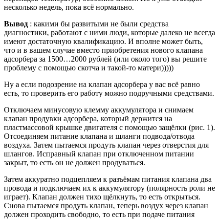
несколько недель, пока всё нормально.
Вывод
: какими бы развитыми не были средства
диагностики, работают с ними люди, которые далеко не всегда
имеют достаточную квалификацию. И вполне может быть,
что и в вашем случае вместо приобретения нового клапана
адсорбера за 1500…2000 рублей (или около того) вы решите
проблему с помощью скотча и такой-то матери)))))
Ну а если подозрение на клапан адсорбера у вас всё равно
есть, то проверить его работу можно подручными средствами.
Отключаем минусовую клемму аккумулятора и снимаем
клапан продувки адсорбера, который держится на
пластмассовой крышке двигателя с помощью защёлки (рис. 1).
Отсоединяем питание клапана и шланги подвода/отвода
воздуха. Затем пытаемся продуть клапан через отверстия для
шлангов. Исправный клапан при отключенном питании
закрыт, то есть он не должен продуваться.
Затем аккуратно подцепляем к разъёмам питания клапана два
провода и подключаем их к аккумулятору (полярность роли не
играет). Клапан должен тихо щёлкнуть, то есть открыться.
Снова пытаемся продуть клапан, теперь воздух через клапан
должен проходить свободно, то есть при подаче питания