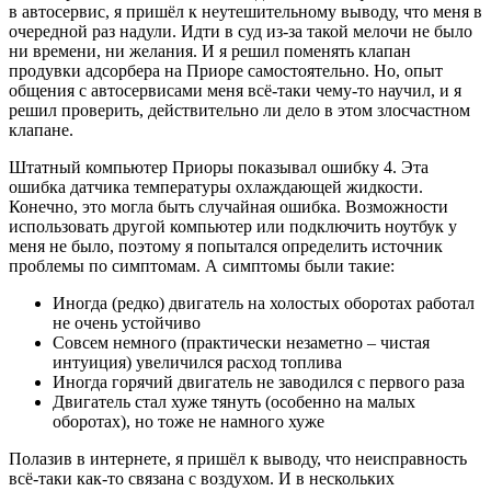
в автосервис, я пришёл к неутешительному выводу, что меня в
очередной раз надули. Идти в суд из-за такой мелочи не было
ни времени, ни желания. И я решил поменять клапан
продувки адсорбера на Приоре самостоятельно. Но, опыт
общения с автосервисами меня всё-таки чему-то научил, и я
решил проверить, действительно ли дело в этом злосчастном
клапане.
Штатный компьютер Приоры показывал ошибку 4. Эта
ошибка датчика температуры охлаждающей жидкости.
Конечно, это могла быть случайная ошибка. Возможности
использовать другой компьютер или подключить ноутбук у
меня не было, поэтому я попытался определить источник
проблемы по симптомам. А симптомы были такие:
Иногда (редко) двигатель на холостых оборотах работал
не очень устойчиво
Совсем немного (практически незаметно – чистая
интуиция) увеличился расход топлива
Иногда горячий двигатель не заводился с первого раза
Двигатель стал хуже тянуть (особенно на малых
оборотах), но тоже не намного хуже
Полазив в интернете, я пришёл к выводу, что неисправность
всё-таки как-то связана с воздухом. И в нескольких