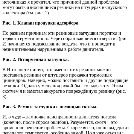
источниках я прочитал, что причиной данной проблемы
могут быть износившиеся резинки на штуцерах выпускного
коллектора (см. рис. 1).
Рис. 1. Клапан продувки адсорбера.
По разным причинам эти резиновые заглушки портятся и
теряют герметичность. Через образовавшиеся отверстия (рис.
2) начинается подсасывание воздуха, что и приводит к
незначительным нарушениям в работе двигателя.
Рис. 2. Испорченная заглушка.
В Интернете пишут, что вместо этих резинок можно
поставить резинки от штуцеров прокачки тормозных
цилиндров. Наверно, можно поставить и другие подходящие
резинки. Однако у меня под рукой был только скотч. Этим
скотчем я и замотал аккуратно повреждённую резинку (рис.
3).
Рис. 3. Ремонт заглушки с помощью скотча.
И, о чудо – лампочка неисправности двигателя погасла
(конечно, после сброса ошибок). Разумеется, скотч – это
временное решение проблемы. Скорее всего, он не выдержит
перепадов температур, особенно зимой. Но я уже отъездил