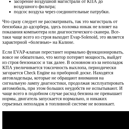
засорение воздушной магистрали от КПА до
воздушного фильтра;
подсос воздуха через соединительные патрубки.
Что сразу следует не рассматривать, так это магистраль от
бензобака до адсорбера, здесь поломка никак не влияет на
показания компьютера или диагностического сканера. Все-
таки чаще всего из строя выходит Evap-Solenoid, это является
характерной «болезнью» на Калине.
Если EVAP-клапан перестанет нормально функционировать,
вовсе не обязательно, что мотор потеряет мощность, выйдет
из строя бензонасос и так далее. В основном из-за неполадок
КПА увеличивается токсичность выхлопа, периодически
загорается Check Engine на приборной доске. Находятся
автовладельцы, которые не обращают внимания на
сигнальную лампу диагностики, продолжая эксплуатировать
автомобиль, при этом больших неудобств не испытывают. И
чаще всего в подобном случае расход бензина не превышает
нормы, двигатель запускается нормально, и никаких
серьезных неполадок в топливной системе не возникает.