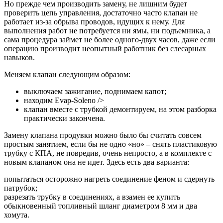
Но прежде чем производить замену, не лишним будет
проверить цепь управления, достаточно часто клапан не
работает из-за обрыва проводов, идущих к нему. Для
выполнения работ не потребуется ни ямы, ни подъемника, а
сама процедура займет не более одного-двух часов, даже если
операцию производит неопытный работник без слесарных
навыков.
Меняем клапан следующим образом:
выключаем зажигание, поднимаем капот;
находим Evap-Soleno />
клапан вместе с трубкой демонтируем, на этом разборка
практически закончена.
Замену клапана продувки можно было бы считать совсем
простым занятием, если бы не одно «но» – снять пластиковую
трубку с КПА, не повредив, очень непросто, а в комплекте с
новым клапаном она не идет. Здесь есть два варианта:
попытаться осторожно нагреть соединение феном и сдернуть
патрубок;
разрезать трубку в соединениях, а взамен ее купить
обыкновенный топливный шланг диаметром 8 мм и два
хомута.