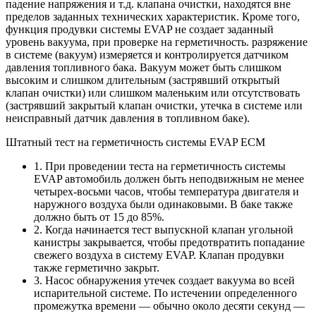
падение напряжения и т.д. клапана очистки, находятся вне
пределов заданных технических характеристик. Кроме того,
функция продувки системы EVAP не создает заданный
уровень вакуума, при проверке на герметичность. разряжение
в системе (вакуум) измеряется и контролируется датчиком
давления топливного бака. Вакуум может быть слишком
высоким и слишком длительным (застрявший открытый
клапан очистки) или слишком маленьким или отсутствовать
(застрявший закрытый клапан очистки, утечка в системе или
неисправный датчик давления в топливном баке).
Штатный тест на герметичность системы EVAP ECM
1. При проведении теста на герметичность системы
EVAP автомобиль должен быть неподвижным не менее
четырех-восьми часов, чтобы температура двигателя и
наружного воздуха были одинаковыми. В баке также
должно быть от 15 до 85%.
2. Когда начинается тест выпускной клапан угольной
канистры закрывается, чтобы предотвратить попадание
свежего воздуха в систему EVAP. Клапан продувки
также герметично закрыт.
3. Насос обнаружения утечек создает вакуума во всей
испарительной системе. По истечении определенного
промежутка времени — обычно около десяти секунд —