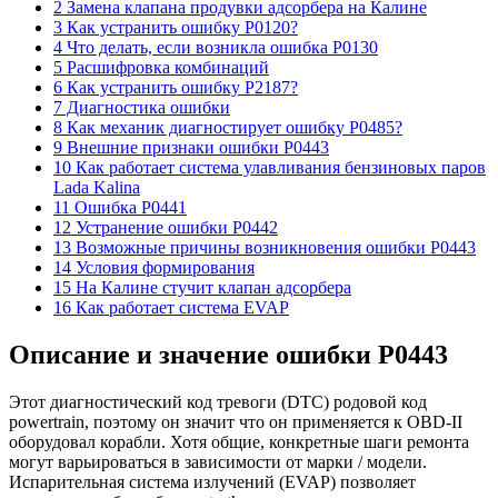
2 Замена клапана продувки адсорбера на Калине
3 Как устранить ошибку P0120?
4 Что делать, если возникла ошибка P0130
5 Расшифровка комбинаций
6 Как устранить ошибку P2187?
7 Диагностика ошибки
8 Как механик диагностирует ошибку P0485?
9 Внешние признаки ошибки P0443
10 Как работает система улавливания бензиновых паров
Lada Kalina
11 Ошибка Р0441
12 Устранение ошибки P0442
13 Возможные причины возникновения ошибки P0443
14 Условия формирования
15 На Калине стучит клапан адсорбера
16 Как работает система EVAP
Описание и значение ошибки P0443
Этот диагностический код тревоги (DTC) родовой код
powertrain, поэтому он значит что он применяется к OBD-II
оборудовал корабли. Хотя общие, конкретные шаги ремонта
могут варьироваться в зависимости от марки / модели.
Испарительная система излучений (EVAP) позволяет