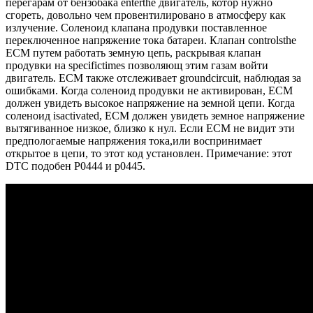
перегарам от бензобака enterthe двигатель, котор нужно
сгореть, довольно чем провентилировано в атмосферу как
излучение. Соленоид клапана продувки поставленное
переключенное напряжение тока батареи. Клапан controlsthe
ECM путем работать земную цепь, раскрывая клапан
продувки на specifictimes позволяющ этим газам войти
двигатель. ECM также отслеживает groundcircuit, наблюдая за
ошибками. Когда соленоид продувки не активирован, ECM
должен увидеть высокое напряжение на земной цепи. Когда
соленоид isactivated, ECM должен увидеть земное напряжение
вытягиванное низкое, близко к нул. Если ECM не видит эти
предпологаемые напряжения тока,или воспринимает
открытое в цепи, то этот код установлен. Примечание: этот
DTC подобен P0444 и p0445.