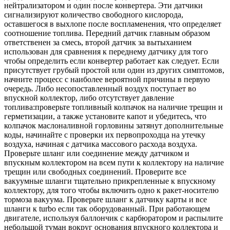
нейтрализатором и один после конвертера. Эти датчики
сигнализируют количество свободного кислорода,
оставшегося в выхлопе после воспламенения, что определяет
соотношение топлива. Передний датчик главным образом
ответственен за смесь, второй датчик за вытыханием
использован для сравнения к переднему датчику для того
чтобы определить если конвертер работает как следует. Если
присутствует грубый простой или один из других симптомов,
начните процесс с наиболее вероятной причины в первую
очередь. Либо несопоставленный воздух поступает во
впускной коллектор, либо отсутствует давление
топлива:проверьте топливный колпачок на наличие трещин и
герметизации, а также установите капот и убедитесь, что
колпачок маслоналивной горловины затянут дополнительные
коды, начинайте с проверки их первопроходца на утечку
воздуха, начиная с датчика массового расхода воздуха.
Проверьте шланг или соединение между датчиком и
впускным коллектором на всем пути к коллектору на наличие
трещин или свободных соединений. Проверите все
вакуумные шланги тщательно прикрепленные к впускному
коллектору, для того чтобы включить одно к ракет-носителю
тормоза вакуума. Проверьте шланг к датчику карты и все
шланги к turbo если так оборудованный. При работающем
двигателе, используя баллончик с карбюратором и распылите
небольшой туман вокруг основания впускного коллектора и