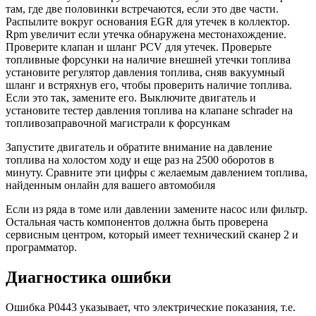
там, где две половинки встречаются, если это две части.
Распылите вокруг основания EGR для утечек в коллектор.
Rpm увеличит если утечка обнаружена местонахождение.
Проверите клапан и шланг PCV для утечек. Проверьте
топливные форсунки на наличие внешней утечки топлива
установите регулятор давления топлива, сняв вакуумный
шланг и встряхнув его, чтобы проверить наличие топлива.
Если это так, замените его. Выключите двигатель и
установите тестер давления топлива на клапане schrader на
топливозаправочной магистрали к форсункам
Запустите двигатель и обратите внимание на давление
топлива на холостом ходу и еще раз на 2500 оборотов в
минуту. Сравните эти цифры с желаемым давлением топлива,
найденным онлайн для вашего автомобиля
Если из ряда в томе или давлении замените насос или фильтр.
Остальная часть компонентов должна быть проверена
сервисным центром, который имеет технический сканер 2 и
программатор.
Диагностика ошибки
Ошибка P0443 указывает, что электрические показания, т.е.