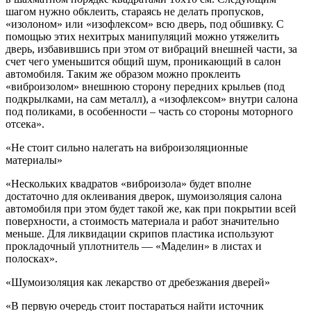
шагом нужно обклеить, стараясь не делать пропусков,
«изолоном» или «изофлексом» всю дверь, под обшивку. С
помощью этих нехитрых манипуляций можно утяжелить
дверь, избавившись при этом от вибраций внешней части, за
счет чего уменьшится общий шум, проникающий в салон
автомобиля. Таким же образом можно проклеить
«виброизолом» внешнюю сторону передних крыльев (под
подкрылками, на сам металл), а «изофлексом» внутри салона
под поликами, в особенности – часть со стороны моторного
отсека».
«Не стоит сильно налегать на виброизоляционные
материалы»
«Нескольких квадратов «виброизола» будет вполне
достаточно для оклеивания дверок, шумоизоляция салона
автомобиля при этом будет такой же, как при покрытии всей
поверхности, а стоимость материала и работ значительно
меньше. Для ликвидации скрипов пластика используют
прокладочный уплотнитель — «Маделин» в листах и
полосках».
«Шумоизоляция как лекарство от дребезжания дверей»
«В первую очередь стоит постараться найти источник