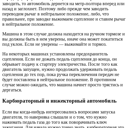
заводить, то автомобиль дернется на метр-полтора вперед или
назад и заглохнет. Поэтому либо прежде чем заводить
переводим рычаг в нейтральное положение, либо, что
правильнее, при заводке выжимаем сцепление и ставим рычаг
в нейтральное положение.
Машина в этом случае должна находится на ручном тормозе и
вы должны быть в нем уверены, иначе она может покатиться
под уклон. Если не уверены — выжимайте и тормоз.
На некоторых машинах установлены предохранитель
сцепления. Если не дожать педаль сцепления до конца, он
обрывает подачу к стартеру электричества. После того как
двигатель запущен, нужно продолжать удерживать педаль
сцепления до тех пор, пока ручка переключения передач не
будет поставлена в нейтральное положение. В противном
случае можно ожидать, что машина начнет просто трястись и
дергаться.
Карбюраторный и инжекторный автомобиль
Если вы когда-нибудь интересовались вопросами запуска
двигателя, то наверняка слышали и о том, что нужно
нажимать педаль газа до того как поворачивать ключ
зажигания. Для начала нужно точно знать, карбюраторная это