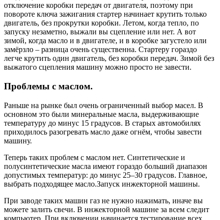
отключение коробки передач от двигателя, поэтому при
повороте ключа зажигания стартер начинает крутить только
двигатель, без прокрутки коробки. Летом, когда тепло, по
запуску незаметно, выжали вы сцепление или нет. А вот
зимой, когда масло и в двигателе, и в коробке загустело или
замёрзло – разница очень существенна. Стартеру гораздо
легче крутить один двигатель, без коробки передач. Зимой без
выжатого сцепления машину можно просто не завести.
Проблемы с маслом.
Раньше на рынке был очень ограниченный выбор масел. В
основном это были минеральные масла, выдерживающие
температуру до минус 15 градусов. В старых автомобилях
приходилось разогревать масло даже огнём, чтобы завести
машину.
Теперь таких проблем с маслом нет. Синтетические и
полусинтетические масла имеют гораздо больший диапазон
допустимых температур: до минус 25–30 градусов. Главное,
выбрать подходящее масло.Запуск инжекторной машины.
При заводе таких машин газ не нужно нажимать, иначе вы
можете залить свечи. В инжекторной машине за всем следит
компьютер. При включении начинается тестирование всех