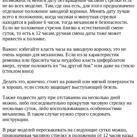
Возможность менять дату без вращения часовой стрелки есть
не во всех моделях. Там, где она есть, для этого предназначено
отдельное положение заводной коронки. Менять дату лучше
всего в положении, когда часовая и минутная стрелки
находятся в районе 6 часов, тогда механизм в безопасности.
Если же положение стрелок близко к естественной смене
суток, то есть к 12 часам, ручная смена даты тоже может
привести к поломке.
Важно: избегайте класть часы на заводную коронку, это не
очень хорошо для механизма. Если из-за характеристик
ремешка или браслета часы неудобно класть циферблатом
вверх, лучше положить их “на другой бок” или даже на стекло
(стеклом вниз)
Делать это, конечно, стоит на ровной или мягкой поверхности
и хорошо, если стекло защищает выступающий безель.
Также подвести дату при отставании на несколько дней
можно, либо последовательно прокрутив часовую стрелку на
несколько суток, либо воспользовавшись особенностями
механизма. В таком случае нужно строго следовать
инструкции.
В ряде моделей перескакивать на следующие сутки можно,
проворачивая часовую стрелку в положении от 12 часов назад