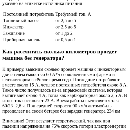
указано на этикетке источника питания
Постоянный потребитель
Требуемый ток, А
Топливный насос
от 2,5 до 5
Инжектор
от 2,5 до 5
Зажигание
от 1 до 2
Приборная панель
от 0,5 до 1
Как рассчитать сколько километров проедет
машина без генератора?
К примеру, выясним сколько проедет машина с инжекторным
двигателем ёмкостью 60 А*ч со включенными фарами и
вентилятором в тёплое время года. Последние потребляют
вместе около 15 А, четыре постоянных потребителя около 8 А.
Такое число получилось из-за впрысковой системы, которая
вытягивает около 4 А, тогда как карбюраторная около 2,5 А. В
итоге ток составляет 23 А. Время работы вычисляется так:
60/23=2,6 ч. При средней скорости 90 км/ч автомобиль
преодолеет на своей батарее без зарядки генератора 234 км
Внимание! Этот результат теоретический, так как при
падении напряжения на 75% скорость потери электроэнергии