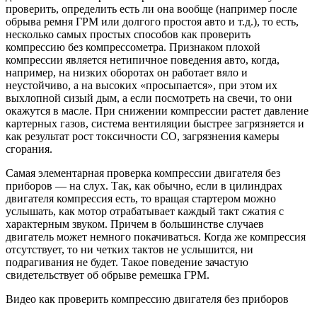
проверить, определить есть ли она вообще (например после
обрыва ремня ГРМ или долгого простоя авто и т.д.), то есть,
несколько самых простых способов как проверить
компрессию без компрессометра. Признаком плохой
компрессии является нетипичное поведения авто, когда,
например, на низких оборотах он работает вяло и
неустойчиво, а на высоких «просыпается», при этом их
выхлопной сизый дым, а если посмотреть на свечи, то они
окажутся в масле. При снижении компрессии растет давление
картерных газов, система вентиляции быстрее загрязняется и
как результат рост токсичности CO, загрязнения камеры
сгорания.
Самая элементарная проверка компрессии двигателя без
приборов — на слух. Так, как обычно, если в цилиндрах
двигателя компрессия есть, то вращая стартером можно
услышать, как мотор отрабатывает каждый такт сжатия с
характерным звуком. Причем в большинстве случаев
двигатель может немного покачиваться. Когда же компрессия
отсутствует, то ни четких тактов не услышится, ни
подрагивания не будет. Такое поведение зачастую
свидетельствует об обрыве ремешка ГРМ.
Видео как проверить компрессию двигателя без приборов