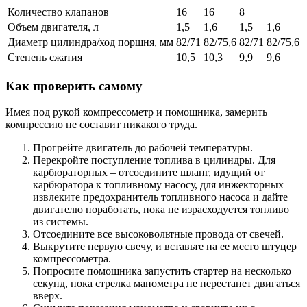
Количество клапанов
16
16
8
Объем двигателя, л
1,5
1,6
1,5
1,6
Диаметр цилиндра/ход поршня, мм
82/71
82/75,6
82/71
82/75,6
Степень сжатия
10,5
10,3
9,9
9,6
Как проверить самому
Имея под рукой компрессометр и помощника, замерить
компрессию не составит никакого труда.
Прогрейте двигатель до рабочей температуры.
Перекройте поступление топлива в цилиндры. Для
карбюраторных – отсоедините шланг, идущий от
карбюратора к топливному насосу, для инжекторных –
извлеките предохранитель топливного насоса и дайте
двигателю поработать, пока не израсходуется топливо
из системы.
Отсоедините все высоковольтные провода от свечей.
Выкрутите первую свечу, и вставьте на ее место штуцер
компрессометра.
Попросите помощника запустить стартер на несколько
секунд, пока стрелка манометра не перестанет двигаться
вверх.