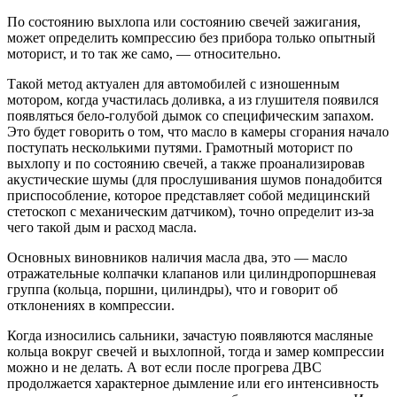
По состоянию выхлопа или состоянию свечей зажигания,
может определить компрессию без прибора только опытный
моторист, и то так же само, — относительно.
Такой метод актуален для автомобилей с изношенным
мотором, когда участилась доливка, а из глушителя появился
появляться бело-голубой дымок со специфическим запахом.
Это будет говорить о том, что масло в камеры сгорания начало
поступать несколькими путями. Грамотный моторист по
выхлопу и по состоянию свечей, а также проанализировав
акустические шумы (для прослушивания шумов понадобится
приспособление, которое представляет собой медицинский
стетоскоп с механическим датчиком), точно определит из-за
чего такой дым и расход масла.
Основных виновников наличия масла два, это — масло
отражательные колпачки клапанов или цилиндропоршневая
группа (кольца, поршни, цилиндры), что и говорит об
отклонениях в компрессии.
Когда износились сальники, зачастую появляются масляные
кольца вокруг свечей и выхлопной, тогда и замер компрессии
можно и не делать. А вот если после прогрева ДВС
продолжается характерное дымление или его интенсивность