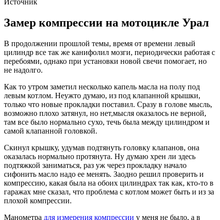
Источник
Замер компрессии на мотоцикле Урал
В продолжении прошлой темы, время от времени левый
цилиндр все так же канифолил мозги, периодически работая с
перебоями, однако при установки новой свечи помогает, но
не надолго.
Как то утром заметил несколько капель масла на полу под
левым котлом. Неужто думаю, из под клапанной крышки,
только что новые прокладки поставил. Сразу в голове мысль,
возможно плохо затянул, но нет,мысля оказалось не верной,
там все было нормально сухо, течь была между цилиндром и
самой клапанной головкой.
Скинул крышку, удумав подтянуть головку клапанов, она
оказалась нормально протянута. Ну думаю хрен ли здесь
подтяжкой заниматься, раз уж через прокладку начало
сифонить масло надо ее менять. Заодно решил проверить и
компрессию, какая была на обоих цилиндрах так как, кто-то в
гаражах мне сказал, что проблема с котлом может быть и из за
плохой компрессии.
Манометра
для измерения компрессии
у меня не было, а в