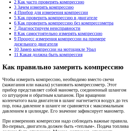
2 Как часто проверять компрессию
3 Зачем измерять компрессию
4 Прибор для измерения компрессии
5 Как проверить компрессию в двигателе
6 Как проверить компрессию без компрессометра
7 Диагностируем неисправности
8 Как самостоятельно измерять компрессию
9 Процесс измерения компрессии на примере
дизельного двигателя
10 Замер компрессии на мотоцикле Урал
11 Какая должна быть компрессия
Как правильно замерить компрессию
Чтобы измерить компрессию, необходимо вместо свечи
(зажигания или накала) установить компрессометр. Этот
прибор представляет собой манометр, соединенный шлангом
со штуцером и обратным клапаном. При вращении
коленчатого вала двигателя в шланг нагнетается воздух до тех
пор, пока давление в шланге не сравняется с максимальным
давлением в цилиндре. Его значение зафиксирует манометр.
При измерениях компрессии надо соблюдать важные правила.
Во-первых, двигатель должен быть «теплым». Подача топлива