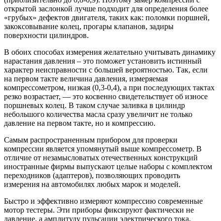
открытой заслонкой лучше подходит для определения более
«грубых» дефектов двигателя, таких как: поломки поршней,
закоксовывание колец, прогары клапанов, задиры
поверхности цилиндров.
В обоих способах измерения желательно учитывать динамику
нарастания давления – это поможет установить истинный
характер неисправности с большей вероятностью. Так, если
на первом такте величина давления, измеряемая
компрессометром, низкая (0,3-0,4), а при последующих тактах
резко возрастает, — это косвенно свидетельствует об износе
поршневых колец. В таком случае заливка в цилиндр
небольшого количества масла сразу увеличит не только
давление на первом такте, но и компрессию.
Самым распространенным прибором для проверки
компрессии является упомянутый выше компрессометр. В
отличие от незамысловатых отечественных конструкций
иностранные фирмы выпускают целые наборы с комплектом
переходников (адаптеров), позволяющих проводить
измерения на автомобилях любых марок и моделей.
Быстро и эффективно измеряют компрессию современные
мотор тестеры. Эти приборы фиксируют фактически не
давление, а амплитуду пульсации электрического тока,