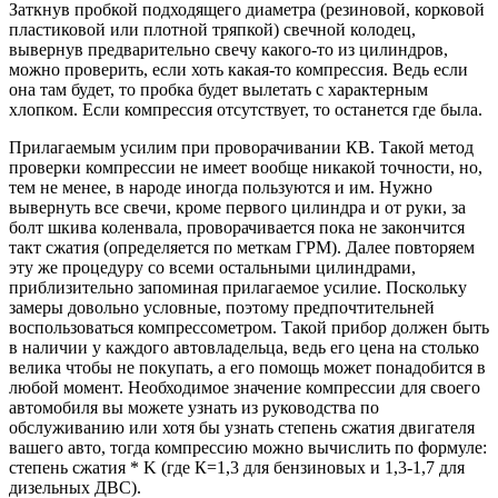
Заткнув пробкой подходящего диаметра (резиновой, корковой
пластиковой или плотной тряпкой) свечной колодец,
вывернув предварительно свечу какого-то из цилиндров,
можно проверить, если хоть какая-то компрессия. Ведь если
она там будет, то пробка будет вылетать с характерным
хлопком. Если компрессия отсутствует, то останется где была.
Прилагаемым усилим при проворачивании КВ. Такой метод
проверки компрессии не имеет вообще никакой точности, но,
тем не менее, в народе иногда пользуются и им. Нужно
вывернуть все свечи, кроме первого цилиндра и от руки, за
болт шкива коленвала, проворачивается пока не закончится
такт сжатия (определяется по меткам ГРМ). Далее повторяем
эту же процедуру со всеми остальными цилиндрами,
приблизительно запоминая прилагаемое усилие. Поскольку
замеры довольно условные, поэтому предпочтительней
воспользоваться компрессометром. Такой прибор должен быть
в наличии у каждого автовладельца, ведь его цена на столько
велика чтобы не покупать, а его помощь может понадобится в
любой момент. Необходимое значение компрессии для своего
автомобиля вы можете узнать из руководства по
обслуживанию или хотя бы узнать степень сжатия двигателя
вашего авто, тогда компрессию можно вычислить по формуле:
степень сжатия * K (где К=1,3 для бензиновых и 1,3-1,7 для
дизельных ДВС).