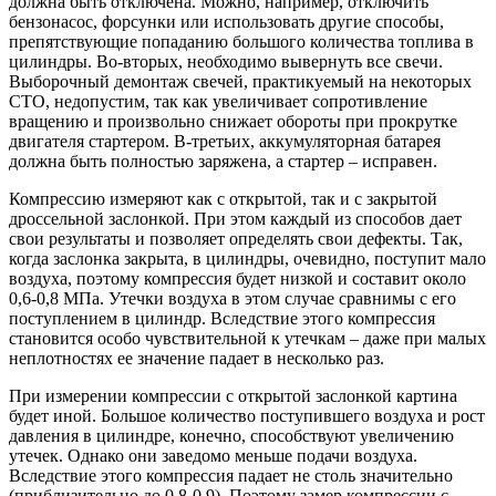
должна быть отключена. Можно, например, отключить
бензонасос, форсунки или использовать другие способы,
препятствующие попаданию большого количества топлива в
цилиндры. Во-вторых, необходимо вывернуть все свечи.
Выборочный демонтаж свечей, практикуемый на некоторых
СТО, недопустим, так как увеличивает сопротивление
вращению и произвольно снижает обороты при прокрутке
двигателя стартером. В-третьих, аккумуляторная батарея
должна быть полностью заряжена, а стартер – исправен.
Компрессию измеряют как с открытой, так и с закрытой
дроссельной заслонкой. При этом каждый из способов дает
свои результаты и позволяет определять свои дефекты. Так,
когда заслонка закрыта, в цилиндры, очевидно, поступит мало
воздуха, поэтому компрессия будет низкой и составит около
0,6-0,8 МПа. Утечки воздуха в этом случае сравнимы с его
поступлением в цилиндр. Вследствие этого компрессия
становится особо чувствительной к утечкам – даже при малых
неплотностях ее значение падает в несколько раз.
При измерении компрессии с открытой заслонкой картина
будет иной. Большое количество поступившего воздуха и рост
давления в цилиндре, конечно, способствуют увеличению
утечек. Однако они заведомо меньше подачи воздуха.
Вследствие этого компрессия падает не столь значительно
(приблизительно до 0,8-0,9). Поэтому замер компрессии с