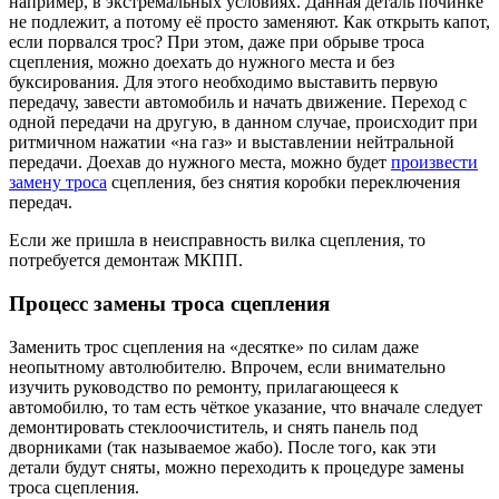
например, в экстремальных условиях. Данная деталь починке
не подлежит, а потому её просто заменяют. Как открыть капот,
если порвался трос? При этом, даже при обрыве троса
сцепления, можно доехать до нужного места и без
буксирования. Для этого необходимо выставить первую
передачу, завести автомобиль и начать движение. Переход с
одной передачи на другую, в данном случае, происходит при
ритмичном нажатии «на газ» и выставлении нейтральной
передачи. Доехав до нужного места, можно будет
произвести
замену троса
сцепления, без снятия коробки переключения
передач.
Если же пришла в неисправность вилка сцепления, то
потребуется демонтаж МКПП.
Процесс замены троса сцепления
Заменить трос сцепления на «десятке» по силам даже
неопытному автолюбителю. Впрочем, если внимательно
изучить руководство по ремонту, прилагающееся к
автомобилю, то там есть чёткое указание, что вначале следует
демонтировать стеклоочиститель, и снять панель под
дворниками (так называемое жабо). После того, как эти
детали будут сняты, можно переходить к процедуре замены
троса сцепления.