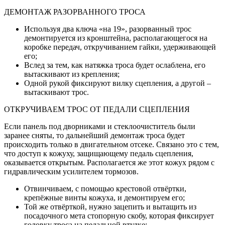
ДЕМОНТАЖ РАЗОРВАННОГО ТРОСА
Используя два ключа «на 19», разорванный трос
демонтируется из кронштейна, располагающегося на
коробке передач, откручиванием гайки, удерживающей
его;
Вслед за тем, как натяжка троса будет ослаблена, его
вытаскивают из крепления;
Одной рукой фиксируют вилку сцепления, а другой –
вытаскивают трос.
ОТКРУЧИВАЕМ ТРОС ОТ ПЕДАЛИ СЦЕПЛЕНИЯ
Если панель под дворниками и стеклоочиститель были
заранее сняты, то дальнейший демонтаж троса будет
происходить только в двигательном отсеке. Связано это с тем,
что доступ к кожуху, защищающему педаль сцепления,
оказывается открытым. Располагается же этот кожух рядом с
гидравлическим усилителем тормозов.
Отвинчиваем, с помощью крестовой отвёртки,
крепёжные винты кожуха, и демонтируем его;
Той же отвёрткой, нужно зацепить и вытащить из
посадочного мета стопорную скобу, которая фиксирует
головку троса на педальной втулке;