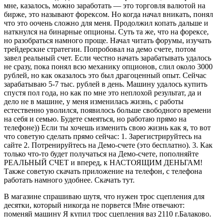
мне, казалось, можно заработать — это торговля валютой на
бирже, это называют форексом. Но когда начал вникать, понял
что это оочень сложно для меня. Продолжил копать дальше и
наткнулся на бинарные опционы. Суть та же, что на форексе,
но разобраться намного проще. Начал читать форумы, изучать
трейдерские стратегии. Попробовал на демо счете, потом
завел реальный счет. Если честно начать зарабатывать удалось
не сразу, пока понял всю механику опционов, слил около 3000
рублей, но как оказалось это был драгоценный опыт. Сейчас
зарабатываю 5-7 тыс. рублей в день. Машину удалось купить
спустя пол года, но как по мне это неплохой результат, да и
дело не в машине, у меня изменилась жизнь, с работы
естественно уволился, появилось больше свободного времени
на себя и семью. Будете смеяться, но работаю прямо на
телефоне)) Если ты хочешь изменить свою жизнь как я, то вот
что советую сделать прямо сейчас: 1. Зарегистрируйтесь на
сайте 2. Потренируйтесь на Демо-счете (это бесплатно). 3. Как
только что-то будет получаться на Демо-счете, пополняйте
РЕАЛЬНЫЙ СЧЕТ и вперед, к НАСТОЯЩИМ ДЕНЬГАМ!
Также советую скачать приложение на телефон, с телефона
работать намного удобнее. Скачать тут.
В магазине спрашиваю шутя, что нужен трос сцепления для
десятки, который никогда не порвется !Мне отвечают:
поменяй машину Я купил трос сцепления ваз 2110 г.Балаково.