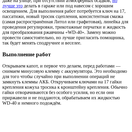
даже на улице, при отсутствии атмосферных осадков,
но
лучше это
делать в гараже или под навесом с хорошим
освещением. Для выполнения работ потребуется ключ на 17,
пассатижи, новый тросик сцепления, консистентная смазка
(самая распространённая Литол или графитовая), линейка для
проведения регулировки, трикотажные перчатки и жидкость
для преобразования ржавчины «WD-40». Замену можно
провести самостоятельно, но лучше пригласить помощника,
так будет менять сподручнее и веселее.
Выполнение работ
Открываем капот, и первое что делаем, перед работами —
снимаем минусовую клемму с аккумулятора. Это необходимо
для того чтобы случайно при выполнении операций не
замкнуть клеммы АКБ. Откручиваем ключами на 17 гайки
крепления кожуха тросика к кронштейну крепления. Обычно
гайки отворачиваются без особого усилия, но если они
приржавели и не поддаются, обрабатываем их жидкостью
WD-40 и немного подождём.