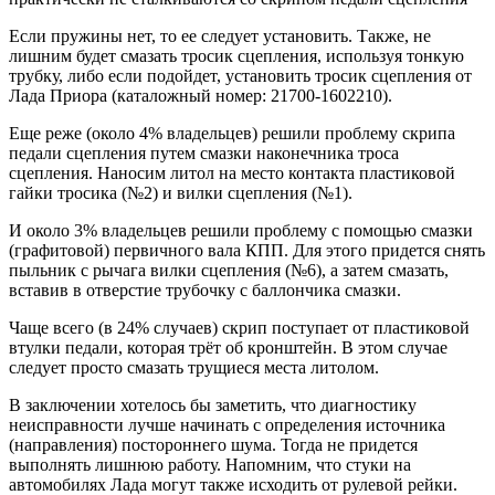
Если пружины нет, то ее следует установить. Также, не
лишним будет смазать тросик сцепления, используя тонкую
трубку, либо если подойдет, установить тросик сцепления от
Лада Приора (каталожный номер: 21700-1602210).
Еще реже (около 4% владельцев) решили проблему скрипа
педали сцепления путем смазки наконечника троса
сцепления. Наносим литол на место контакта пластиковой
гайки тросика (№2) и вилки сцепления (№1).
И около 3% владельцев решили проблему с помощью смазки
(графитовой) первичного вала КПП. Для этого придется снять
пыльник с рычага вилки сцепления (№6), а затем смазать,
вставив в отверстие трубочку с баллончика смазки.
Чаще всего (в 24% случаев) скрип поступает от пластиковой
втулки педали, которая трёт об кронштейн. В этом случае
следует просто смазать трущиеся места литолом.
В заключении хотелось бы заметить, что диагностику
неисправности лучше начинать с определения источника
(направления) постороннего шума. Тогда не придется
выполнять лишнюю работу. Напомним, что стуки на
автомобилях Лада могут также исходить от рулевой рейки.