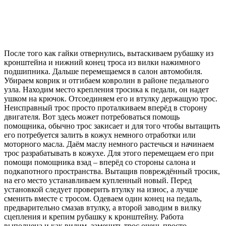
После того как гайки отвернулись, вытаскиваем рубашку из
кронштейна и нижний конец троса из вилки нажимного
подшипника. Дальше перемещаемся в салон автомобиля.
Убираем коврик и отгибаем ковролин в районе педального
узла. Находим место крепления тросика к педали, он надет
ушком на крючок. Отсоединяем его и втулку держащую трос.
Неисправный трос просто проталкиваем вперёд в сторону
двигателя. Вот здесь может потребоваться помощь
помощника, обычно трос закисает и для того чтобы вытащить
его потребуется залить в кожух немного отработки или
моторного масла. Даём маслу немного растечься и начинаем
трос разрабатывать в кожухе. Для этого перемещаем его при
помощи помощника взад – вперёд со стороны салона и
подкапотного пространства. Вытащив повреждённый тросик,
на его место устанавливаем купленный новый. Перед
установкой следует проверить втулку на износ, а лучше
сменить вместе с тросом. Одеваем один конец на педаль,
предварительно смазав втулку, а второй заводим в вилку
сцепления и крепим рубашку к кронштейну. Работа
выполнена и как видим, заменить трос очень просто.