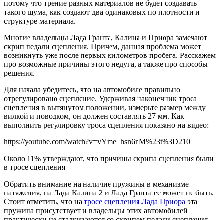
потому что трение разных материалов не будет создавать
такого шума, как создают два одинаковых по плотности и
структуре материала.
Многие владельцы Лада Гранта, Калина и Приора замечают
скрип педали сцепления. Причем, данная проблема может
возникнуть уже после первых километров пробега. Расскажем
про возможные причины этого недуга, а также про способы
решения.
Для начала убедитесь, что на автомобиле правильно
отрегулировано сцепление. Удерживая наконечник троса
сцепления в вытянутом положении, измерьте размер между
вилкой и поводком, он должен составлять 27 мм. Как
выполнить регулировку троса сцепления показано на видео:
https://youtube.com/watch?v=vYme_hsn6nM%23t%3D210
Около 11% утверждают, что причины скрипа сцепления были
в тросе сцепления
Обратить внимание на наличие пружины в механизме
натяжения, на Лада Калина 2 и Лада Гранта ее может не быть.
Стоит отметить, что на
тросе сцепления Лада Приора
эта
пружина присутствует и владельцы этих автомобилей
практически не сталкиваются со скрипом педали сцепления