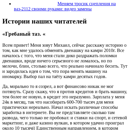
Меняем тросик сцепления на
ваз-2112 своими руками: видео замены
Истории наших читателей
«Гребаный таз. «
Всем привет! Меня зовут Михаил, сейчас расскажу историю о
том, как мне удалось обменять двенашку на камри 2010г. Все
началось с того, что меня стали дико раздражать поломки
двенашки, вроде ничего серьезного не ломалось, но по
мелочи, блин, столько всего, что реально начинало бесить. Тут
и зародилась идея о том, что пора менять машину на
иномарку. Выбор пал на таёту камри десятых годов.
Да, морально то я созрел, а вот финансово никак не мог
потянуть. Сразу скажу, что я против кредитов и брать машину,
тем более не новую, в кредит это неразумно. Зарплата у меня
24к в месяц, так что насобирать 600-700 тысяч для меня
практически нереально. Начал искать различные способы
заработка в интернете. Вы не представляете сколько там
развода, чего только не пробовал: и ставки на спорт, и сетевой
маркетинг, и даже казино вулкан, в котором удачно проиграл
около 10 тысяч(( Единственным направлением, в котором