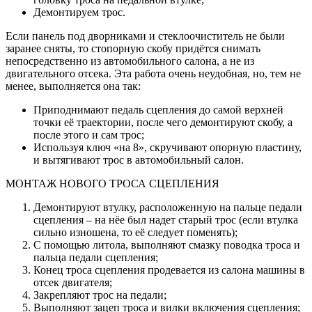
Демонтируем трос.
Если панель под дворниками и стеклоочиститель не были
заранее сняты, то стопорную скобу придётся снимать
непосредственно из автомобильного салона, а не из
двигательного отсека. Эта работа очень неудобная, но, тем не
менее, выполняется она так:
Приподнимают педаль сцепления до самой верхней
точки её траектории, после чего демонтируют скобу, а
после этого и сам трос;
Используя ключ «на 8», скручивают опорную пластину,
и вытягивают трос в автомобильный салон.
МОНТАЖ НОВОГО ТРОСА СЦЕПЛЕНИЯ
Демонтируют втулку, расположенную на пальце педали
сцепления – на нёе был надет старый трос (если втулка
сильно изношена, то её следует поменять);
С помощью литола, выполняют смазку поводка троса и
пальца педали сцепления;
Конец троса сцепления продевается из салона машины в
отсек двигателя;
Закрепляют трос на педали;
Выполняют зацеп троса и вилки включения сцепления;