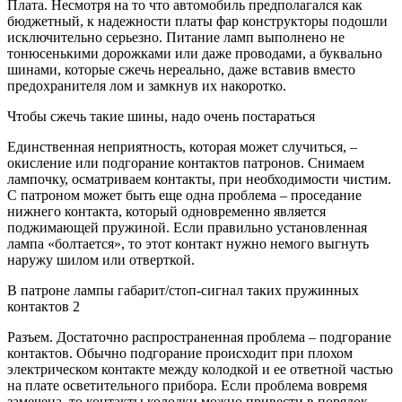
Плата. Несмотря на то что автомобиль предполагался как
бюджетный, к надежности платы фар конструкторы подошли
исключительно серьезно. Питание ламп выполнено не
тонюсенькими дорожками или даже проводами, а буквально
шинами, которые сжечь нереально, даже вставив вместо
предохранителя лом и замкнув их накоротко.
Чтобы сжечь такие шины, надо очень постараться
Единственная неприятность, которая может случиться, –
окисление или подгорание контактов патронов. Снимаем
лампочку, осматриваем контакты, при необходимости чистим.
С патроном может быть еще одна проблема – проседание
нижнего контакта, который одновременно является
поджимающей пружиной. Если правильно установленная
лампа «болтается», то этот контакт нужно немого выгнуть
наружу шилом или отверткой.
В патроне лампы габарит/стоп-сигнал таких пружинных
контактов 2
Разъем. Достаточно распространенная проблема – подгорание
контактов. Обычно подгорание происходит при плохом
электрическом контакте между колодкой и ее ответной частью
на плате осветительного прибора. Если проблема вовремя
замечена, то контакты колодки можно привести в порядок –