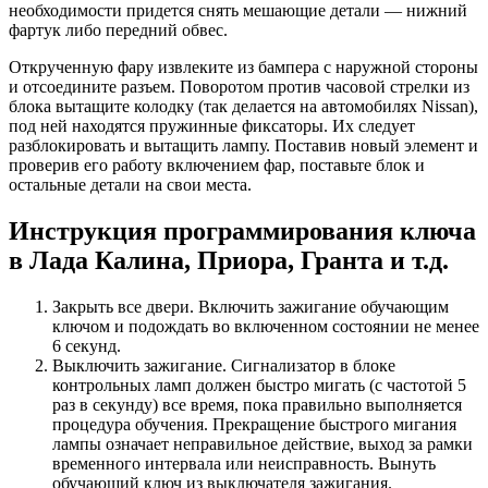
необходимости придется снять мешающие детали — нижний
фартук либо передний обвес.
Открученную фару извлеките из бампера с наружной стороны
и отсоедините разъем. Поворотом против часовой стрелки из
блока вытащите колодку (так делается на автомобилях Nissan),
под ней находятся пружинные фиксаторы. Их следует
разблокировать и вытащить лампу. Поставив новый элемент и
проверив его работу включением фар, поставьте блок и
остальные детали на свои места.
Инструкция программирования ключа
в Лада Калина, Приора, Гранта и т.д.
Закрыть все двери. Включить зажигание обучающим
ключом и подождать во включенном состоянии не менее
6 секунд.
Выключить зажигание. Сигнализатор в блоке
контрольных ламп должен быстро мигать (с частотой 5
раз в секунду) все время, пока правильно выполняется
процедура обучения. Прекращение быстрого мигания
лампы означает неправильное действие, выход за рамки
временного интервала или неисправность. Вынуть
обучающий ключ из выключателя зажигания.