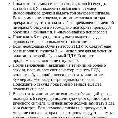
Пока мигает лампа сигнализатора (около 6 секунд),
вставить ПДУ и включить зажигание. Зуммер
иммобилайзера должен выдать три звуковых сигнала.
Если зуммер не зазвучал, и мигание сигнализатора
прекратилось, то это значит: -был превышен временной
интервал 6 секунд и необходимо повторить процедуру
обучения, начиная с п.1; -иммобилайзер неисправен
Подождать 6 секунд, пока зуммер выдаст еще два
звуковых сигнала и выключить зажигание.
Если необходимо обучить второй ПДУ, то следует еще
раз выполнить пункты 3…4, используя для включения
зажигания второй обучаемый ПДУ. Если нет —
продолжить выполнение с пункта 6.
После выключения зажигания в течении не более 6
секунд, пока мигает сигнализатор, вынуть ПДУ,
вставить обучающий ключ и включить зажигание.
Зуммер должен выдать три звуковых сигнала.
Подождать 6 секунд пока зуммер выдаст еще два
звуковых сигнала.
Выключить зажигание, не вынимая обучающий ключ,
подождать 6 секунд до подачи зуммером одиночного
звукового сигнала. Сигнализатор должен замигать в два
раза быстрее. Если звуковой сигнал не прозвучал, и
мигание сигнализатора прекратилось, следует вернуться
к выполнению п.1 и повторить процедуру обучения.