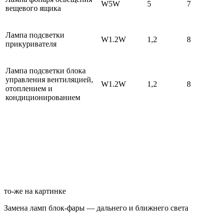
W5W
5
7
вещевого ящика
Лампа подсветки
W1.2W
1,2
8
прикуривателя
Лампа подсветки блока
управления вентиляцией,
W1.2W
1,2
8
отоплением и
кондиционированием
то-же на картинке
Замена ламп блок-фары — дальнего и ближнего света