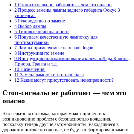
1 Стоп-сигналы не работают — чем это опасно
2 Процесс замены лампы заднего габарита Фокус 3
универсал
3 Руководство по замене
4 Выбор лампы
5 Типовые неисправности
6 Покупаем качественную лампочку для
противотуманки
7 Лампы применяемые на renault logan
8 Инструкция по замене
9 Инструкция программирования ключа в Лада Калина,
Приора, Гранта и т.д.
10 Назначение:
11 Замена лампочки стоп-сигнала
12 Какие могут присутствовать неисправности?
Стоп-сигналы не работают — чем это
опасно
Это серьезная поломка, которая может привести к
возникновению проблем с безопасностью вождения,
поскольку теперь другие автомобилисты, находящиеся в
дорожном потоке позади вас, не будут информированными о