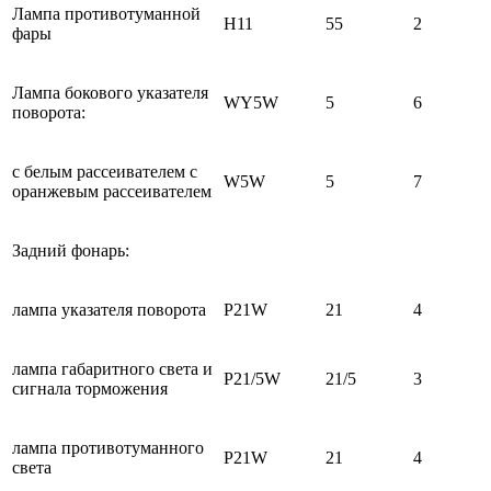
Лампа противотуманной
Н11
55
2
фары
Лампа бокового указателя
WY5W
5
6
поворота:
с белым рассеивателем с
W5W
5
7
оранжевым рассеивателем
Задний фонарь:
лампа указателя поворота
P21W
21
4
лампа габаритного света и
P21/5W
21/5
3
сигнала торможения
лампа противотуманного
P21W
21
4
света