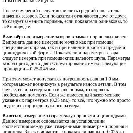
этом специальные щупы.
После измерений следует вычислить средний показатель
значения зазоров. Если показатели отличаются друг от друга,
то следует заменить поршень, если показатели одинаковы, то
всё в порядке.
В-четвёртых
, измерение зазоров в замках поршневых колец.
Выполнять данное измерение можно как при помощи
специальной оправы, так и при наличии простого предмета
цилиндрической формы. Показатели и параметры зазора
следует измерять при помощи специального щупа. Параметры
зазора пригодного для эксплуатирования имеют следующие
пропорции – 0,25-0,45 мм.
При этом может допускаться погрешность равная 1,0 мм,
которая может возникнуть в результате износа детали. В том
случае, если размер зазора выше нормы, то поршень
необходимо поменять. Если же измеренный зазор меньше
указанных параметров (0,25 мм.), то всё, что нужно это просто
подточить торцы до нужного размера.
В-пятых
, измерение зазора между поршнями и цилиндрами.
Данное измерение основывается на установлении
соответствия между уже измеренными диаметрами поршня и
цилиндра. Здесь стандартные показатели равны от 0,025 до