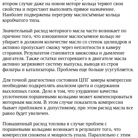
втором случае даже на новом моторе кольца теряют свои
свойства и перестают выполнять прямое назначение.
Наиболее подвержены перегреву маслосъёмные кольца
коробчатого типа.
Значительный расход моторного масла часто возникает по
причине того, что изношенное маслосъемное кольцо не
убирает в должном количестве масло со стенок цилиндров и
активно пропускает смазку через неплотности в камеру
сгорания. Результатом становится закоксовка и дымление
двигателя. Также остатки несгоревшего в двигателе масла
активно загрязняют систему выпуска, выводя из строя
фильтры и катализаторы. Проблема еще больше усугубляется.
Для точной диагностики состояния ЦПГ замеры компрессии
необходимо подкреплять анализом цвета и содержания
выхлопных газов. Дело в том, что ухудшение качества
уплотнения поршневыми кольцами может компенсироваться
моторным маслом. В этом случае показатель компрессии
бывает приближен к допустимому, при этом расход масла все
равно будет увеличен.
Повышенный расход топлива в случае проблем с
поршневыми кольцами возникает в результате того, что
компрессия снижена и мощность упала. Параллельно с этим