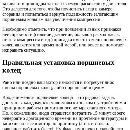
заливают в цилиндры так называемую раскоксовку двигателя.
Это делается для того, чтобы почистить нагар в камере
сгорания и попытаться вернуть подвижность залегающим
поршневым кольцам для увеличения компрессии.
Необходимо отметить, что при появлении явных признаков
неисправности (сильное дымление, большой расход масла,
низкая компрессия и т.д.) присадка вместо замены поршневых
колец является или временной мерой, или вовсе не помогает
исправить ситуацию.
Правильная установка поршневых
колец
Рано или поздно ваш мотор износится и потребует либо
смены поршневых колец, либо поршневой в целом.
Вроде поменять поршневые кольца – это рядовая задача,
доступная каждому, кто мало-мальски знаком с устройством и
принципом работы примитивного четырехтактного мотора.
Но, к сожалению, люди страшатся потратить 15 минут своего
невероятно драгоценного времени на прочтение литературы и
запихивают все в мотор по принципу (а так и стояло.
наверное, работать будет). Ну, флаг вам в руки и скорейшего