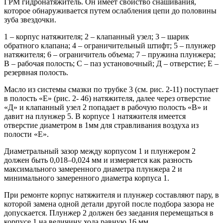
ГРМ гидронатяжитель. Он имеет свойство снашивания,
которое обнаруживается путем ослабления цепи до половины
зуба звездочки.
1 – корпус натяжителя; 2 – клапанный узел; 3 – шарик
обратного клапана; 4 – ограничительный штифт; 5 – плунжер
натяжителя; 6 – ограничитель объема; 7 – пружина плунжера;
В – рабочая полость; С – паз установочный; Д – отверстие; Е –
резервная полость.
Масло из системы смазки по трубке 3 (см. рис. 2-11) поступает
в полость «Е» (рис. 2- 46) натяжителя, далее через отверстие
«Д» и клапанный узел 2 попадает в рабочую полость «В» и
давит на плунжер 5. В корпусе 1 натяжителя имеется
отверстие диаметром в 1мм для стравливания воздуха из
полости «Е».
Диаметральный зазор между корпусом 1 и плунжером 2
должен быть 0,018–0,024 мм и измеряется как разность
максимального замеренного диаметра плунжера 2 и
минимального замеренного диаметра корпуса 1.
При ремонте корпус натяжителя и плунжер составляют пару, в
которой замена одной детали другой после подбора зазора не
допускается. Плунжер 2 должен без заедания перемещаться в
корпусе 1 на величину хода равную 16 мм.