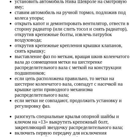
установить автомобиль Нива Шевроле на смотровую
яму;
ставим автомобиль на ручной тормоз, подложив под
колеса упоры;
открыть капот и демонтировать вентилятор, отвести в
сторону радиатор (или слить тосол и снять радиатор),
открутив крепежные болты, извлечь патрубок
воздуховода;
открутив крепежные крепления крышки клапанов,
снять крышку;
выставление фаз по меткам, вращая шкив коленчатого
вала до совмещения метки на шестеренке
распределительного вала с меткой на конструкции
подшипников;
если цепь расположена правильно, то метки на
шестерне коленчатого вала, совпадут с насечкой на
крышке цепи приводного механизма
распределительного вала;
если метки не совпадают, продолжить установку и
регулировку фаз.
разогнуть специальные крылья опорной шайбы и
ключом на «13» выкрутить крепежный болт,
закрепляющий звездочку распределительного вала;
включить первую передачу для исключения