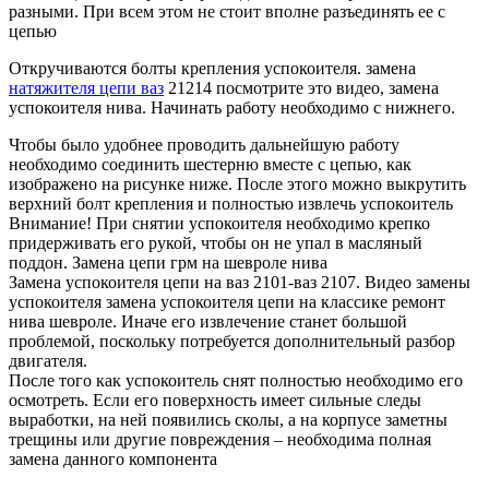
разными. При всем этом не стоит вполне разъединять ее с
цепью
Откручиваются болты крепления успокоителя. замена
натяжителя цепи ваз
21214 посмотрите это видео, замена
успокоителя нива. Начинать работу необходимо с нижнего.
Чтобы было удобнее проводить дальнейшую работу
необходимо соединить шестерню вместе с цепью, как
изображено на рисунке ниже. После этого можно выкрутить
верхний болт крепления и полностью извлечь успокоитель
Внимание! При снятии успокоителя необходимо крепко
придерживать его рукой, чтобы он не упал в масляный
поддон. Замена цепи грм на шевроле нива
Замена успокоителя цепи на ваз 2101-ваз 2107. Видео замены
успокоителя замена успокоителя цепи на классике ремонт
нива шевроле. Иначе его извлечение станет большой
проблемой, поскольку потребуется дополнительный разбор
двигателя.
После того как успокоитель снят полностью необходимо его
осмотреть. Если его поверхность имеет сильные следы
выработки, на ней появились сколы, а на корпусе заметны
трещины или другие повреждения – необходима полная
замена данного компонента