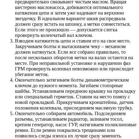
предварительно смазывают чистым маслом. Вращая
шестерню маслонасоса, добиваются оптимального
натяжения цепи и затем уже надевают на верхнюю
звездочку. В идеальном варианте шкив распредвала
должен сразу встать на шпонку, а метки совместиться.
Если этого не произошло — допускается слегка
провернуть коленчатый вал ключом.
Взводим натяжитель цепи и ставим его на свое место.
Закручиваем болты и вытаскиваем чеку – механизм
должен натянуться. Если все собрано правильно, то
после нескольких оборотов метки на валах остаются на
месте. При неправильной установке и нарушении фаз
ГРМ провернуть коленвал невозможно или происходит
убегание меток.
Окончательно затягиваем болты динамометрическим
ключом до нужного момента. Загибаем стопорные
шайбы. Устанавливаем переднюю крышку на прокладку
или специальный герметик. Ставим на место помпу с
новой прокладкой. Прикручиваем кронштейны, датчик
положения коленвала, присоединяем масляную трубку.
Окончательно собираем автомобиль. Подсоединяем
разъемы, устанавливаем радиатор, заливаем тосол,
крепим генератор, насос ГУР, натягиваем поликлиновые
ремни. Если ремни покрылись трещинами или
появились следы износа их лучше сразу заменить.