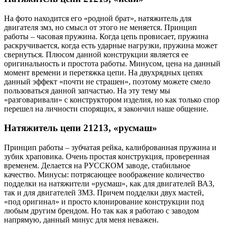
На фото находится его «родной брат», натяжитель для
двигателя змз, но смысл от этого не меняется. Принцип
работы – часовая пружина. Когда цепь провисает, пружина
раскручивается, когда есть ударные нагрузки, пружина может
свернуться. Плюсом данной конструкции является ее
оригинальность и простота работы. Минусом, цена на данный
момент времени и перетяжка цепи. На двухрядных цепях
данный эффект «почти не страшен», поэтому можете смело
пользоваться данной запчастью. На эту тему мы
«разговаривали» с конструктором изделия, но как только спор
перешел на личности спорящих, я закончил наше общение.
Натяжитель цепи 21213, «русмаш»
Принцип работы – зубчатая рейка, калиброванная пружина и
зубик храповика. Очень простая конструкция, проверенная
временем. Делается на РУССКОМ заводе, стабильное
качество. Минусы: потрясающее воображение количество
подделки на натяжители «русмаш», как для двигателей ВАЗ,
так и для двигателей ЗМЗ. Причем подделки двух мастей,
«под оригинал» и просто клонирование конструкции под
любым другим брендом. Но так как я работаю с заводом
напрямую, данный минус для меня неважен.