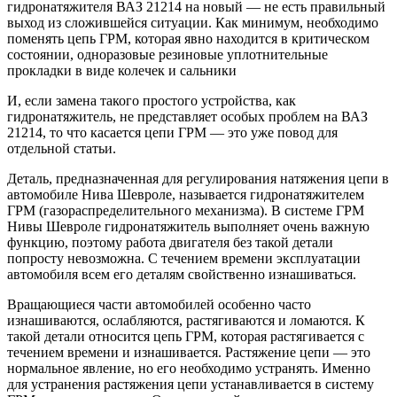
гидронатяжителя ВАЗ 21214 на новый — не есть правильный
выход из сложившейся ситуации. Как минимум, необходимо
поменять цепь ГРМ, которая явно находится в критическом
состоянии, одноразовые резиновые уплотнительные
прокладки в виде колечек и сальники
И, если замена такого простого устройства, как
гидронатяжитель, не представляет особых проблем на ВАЗ
21214, то что касается цепи ГРМ — это уже повод для
отдельной статьи.
Деталь, предназначенная для регулирования натяжения цепи в
автомобиле Нива Шевроле, называется гидронатяжителем
ГРМ (газораспределительного механизма). В системе ГРМ
Нивы Шевроле гидронатяжитель выполняет очень важную
функцию, поэтому работа двигателя без такой детали
попросту невозможна. С течением времени эксплуатации
автомобиля всем его деталям свойственно изнашиваться.
Вращающиеся части автомобилей особенно часто
изнашиваются, ослабляются, растягиваются и ломаются. К
такой детали относится цепь ГРМ, которая растягивается с
течением времени и изнашивается. Растяжение цепи — это
нормальное явление, но его необходимо устранять. Именно
для устранения растяжения цепи устанавливается в систему