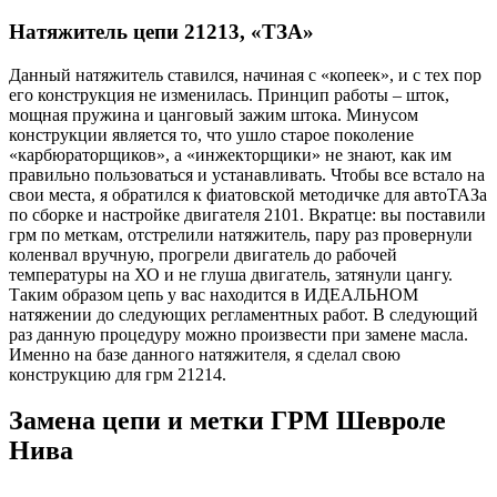
Натяжитель цепи 21213, «ТЗА»
Данный натяжитель ставился, начиная с «копеек», и с тех пор
его конструкция не изменилась. Принцип работы – шток,
мощная пружина и цанговый зажим штока. Минусом
конструкции является то, что ушло старое поколение
«карбюраторщиков», а «инжекторщики» не знают, как им
правильно пользоваться и устанавливать. Чтобы все встало на
свои места, я обратился к фиатовской методичке для автоТАЗа
по сборке и настройке двигателя 2101. Вкратце: вы поставили
грм по меткам, отстрелили натяжитель, пару раз провернули
коленвал вручную, прогрели двигатель до рабочей
температуры на ХО и не глуша двигатель, затянули цангу.
Таким образом цепь у вас находится в ИДЕАЛЬНОМ
натяжении до следующих регламентных работ. В следующий
раз данную процедуру можно произвести при замене масла.
Именно на базе данного натяжителя, я сделал свою
конструкцию для грм 21214.
Замена цепи и метки ГРМ Шевроле
Нива