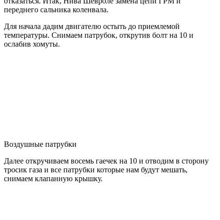
отказаться. Итак, Нива Шевроле замена цепи ГРМ и
переднего сальника коленвала.
Для начала дадим двигателю остыть до приемлемой
температуры. Снимаем патрубок, открутив болт на 10 и
ослабив хомуты.
Воздушные патрубки
Далее откручиваем восемь гаечек на 10 и отводим в сторону
тросик газа и все патрубки которые нам будут мешать,
снимаем клапанную крышку.