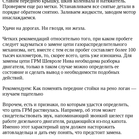
Ставим переднею крышку, шкив коленвала и натяжитель.
Проверяем еще раз метки. Устанавливаем все снятые детали в
порядке обратном снятию. Заливаем жидкости, заводим мотор
инаслаждаемся.
Удачи на дорогах. Ни гвоздя, ни жезла.
Четких рекомендаций относительно того, при каком пробеге
следует задуматься о замене цепи газораспределительного
механизма, нет, вместе с тем если пробег составляет более 100
тысяч километров, то, скорее всего, цепь уже изношена. Для
замены цепи ГРМ Шевроле Нива необходима разборка
двигателя, только в таком случае можно определить ее
состояние и сделать вывод о необходимости подобных
действий.
Рекомендуем: Как поменять передние стойки на рено логан —
изучаем тщательно
Впрочем, есть и признаки, по которым удастся определить,
что цепь ГРМ растянулась. Например, об этом может
свидетельствовать звук, напоминающий звонкий шелест при
работе дизельного двигателя, раздающийся из-под капота.
Именно этот характерный шум должен насторожить
автовладельца и дать ему понять, что предстоит замена.