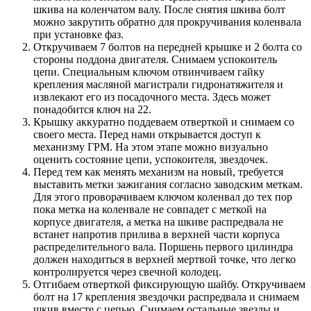
шкива на коленчатом валу. После снятия шкива болт
можно закрутить обратно для прокручивания коленвала
при установке фаз.
Откручиваем 7 болтов на передней крышке и 2 болта со
стороны поддона двигателя. Снимаем успокоитель
цепи. Специальным ключом отвинчиваем гайку
крепления масляной магистрали гидронатяжителя и
извлекают его из посадочного места. Здесь может
понадобится ключ на 22.
Крышку аккуратно поддеваем отверткой и снимаем со
своего места. Перед нами открывается доступ к
механизму ГРМ. На этом этапе можно визуально
оценить состояние цепи, успокоителя, звездочек.
Перед тем как менять механизм на новый, требуется
выставить метки зажигания согласно заводским меткам.
Для этого проворачиваем ключом коленвал до тех пор
пока метка на коленвале не совпадет с меткой на
корпусе двигателя, а метка на шкиве распредвала не
встанет напротив прилива в верхней части корпуса
распределительного вала. Поршень первого цилиндра
должен находиться в верхней мертвой точке, что легко
контролируется через свечной колодец.
Отгибаем отверткой фиксирующую шайбу. Откручиваем
болт на 17 крепления звездочки распредвала и снимаем
шкив вместе с цепью. Снимаем остальные звезды и