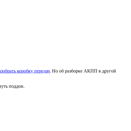
азобрать коробку передач
. Но об разборке АКПП в другой
нуть поддон.