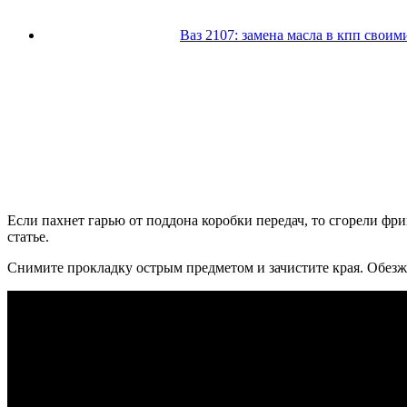
Ваз 2107: замена масла в кпп своим
Если пахнет гарью от поддона коробки передач, то сгорели фр
статье.
Снимите прокладку острым предметом и зачистите края. Обезжи