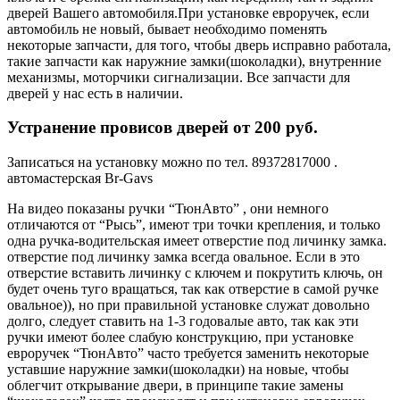
дверей Вашего автомобиля.При установке евроручек, если
автомобиль не новый, бывает необходимо поменять
некоторые запчасти, для того, чтобы дверь исправно работала,
такие запчасти как наружние замки(шоколадки), внутренние
механизмы, моторчики сигнализации. Все запчасти для
дверей у нас есть в наличии.
Устранение провисов дверей от 200 руб.
Записаться на установку можно по тел. 89372817000 .
автомастерская Br-Gavs
На видео показаны ручки “ТюнАвто” , они немного
отличаются от “Рысь”, имеют три точки крепления, и только
одна ручка-водительская имеет отверстие под личинку замка.
отверстие под личинку замка всегда овальное. Если в это
отверстие вставить личинку с ключем и покрутить ключь, он
будет очень туго вращаться, так как отверстие в самой ручке
овальное)), но при правильной установке служат довольно
долго, следует ставить на 1-3 годовалые авто, так как эти
ручки имеют более слабую конструкцию, при установке
евроручек “ТюнАвто” часто требуется заменить некоторые
уставшие наружние замки(шоколадки) на новые, чтобы
облегчит открывание двери, в принципе такие замены