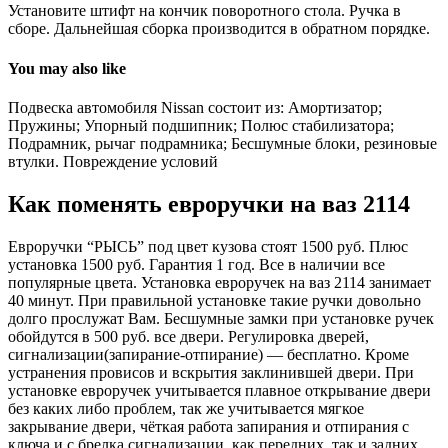
Установите штифт на кончик поворотного стола. Ручка в
сборе. Дальнейшая сборка производится в обратном порядке.
You may also like
Подвеска автомобиля Nissan состоит из: Амортизатор;
Пружины; Упорный подшипник; Полюс стабилизатора;
Подрамник, рычаг подрамника; Бесшумные блоки, резиновые
втулки. Повреждение условий
Как поменять евроручки на ваз 2114
Евроручки “РЫСЬ” под цвет кузова стоят 1500 руб. Плюс
установка 1500 руб. Гарантия 1 год. Все в наличии все
популярные цвета. Установка евроручек на ваз 2114 занимает
40 минут. При правильной установке такие ручки довольно
долго прослужат Вам. Бесшумные замки при установке ручек
обойдутся в 500 руб. все двери. Регулировка дверей,
сигнализации(запирание-отпирание) — бесплатно. Кроме
устранения провисов и вскрытия заклинившей двери. При
установке евроручек учитывается плавное открывание двери
без каких либо проблем, так же учитывается мягкое
закрывание двери, чёткая работа запирания и отпирания с
ключа и с брелка сигнализации, как передних, так и задних