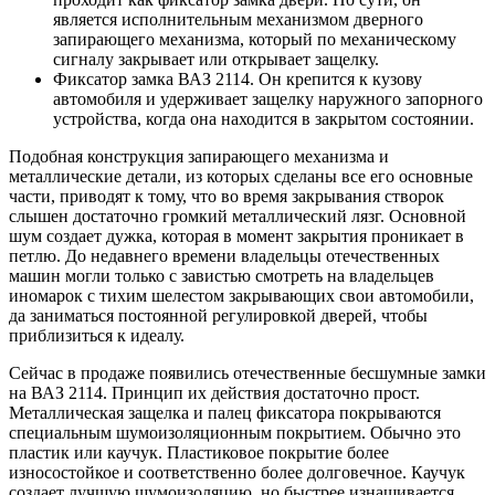
является исполнительным механизмом дверного
запирающего механизма, который по механическому
сигналу закрывает или открывает защелку.
Фиксатор замка ВАЗ 2114. Он крепится к кузову
автомобиля и удерживает защелку наружного запорного
устройства, когда она находится в закрытом состоянии.
Подобная конструкция запирающего механизма и
металлические детали, из которых сделаны все его основные
части, приводят к тому, что во время закрывания створок
слышен достаточно громкий металлический лязг. Основной
шум создает дужка, которая в момент закрытия проникает в
петлю. До недавнего времени владельцы отечественных
машин могли только с завистью смотреть на владельцев
иномарок с тихим шелестом закрывающих свои автомобили,
да заниматься постоянной регулировкой дверей, чтобы
приблизиться к идеалу.
Сейчас в продаже появились отечественные бесшумные замки
на ВАЗ 2114. Принцип их действия достаточно прост.
Металлическая защелка и палец фиксатора покрываются
специальным шумоизоляционным покрытием. Обычно это
пластик или каучук. Пластиковое покрытие более
износостойкое и соответственно более долговечное. Каучук
создает лучшую шумоизоляцию, но быстрее изнашивается.