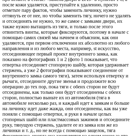
после кожи удаляется, приступайте к удалению, просто
отметьте пару фактов, чтобы заменить личинку, нужно
оттянуть ее от нее, но чтобы заменить тягу, ничего не удалять
и отсоединять не нужно, то же самое с замками двери, их
также нужно вытащить из тяги, и только после этого
отвинтить винты, которые фиксируются, поэтому в начале с
помощью самих связей мы начнем и объясним, как они
удаляются, при первом отключении их абсолютно из любого
направления и из любого места, например, st искусство,
отсоединяющее первый проект внутреннего замка, как
показано на фотографиях 1 и 2 (фото 1 показывает, что
отвертка отсоединяет стопорную шайбу, которая удерживает
стержень, а уже 2 фотографии показывают соединение от
внутреннего замка самого тяги), затем используя отвертку и
рычаги, отсоедините другие звенья и продолжите всю
операцию до тех пор, пока тяги с обеих сторон не будут
отсоединены, как только они будут отсоединены с обеих
сторон, полностью выньте их из автомобиля (тяга в
автомобиле несколько раз, и каждый идет к замкам и больше
на личинку идет даже жажда, они отсоединены, как вы уже
поняли с помощью отвертки, и руки в начале целых
стопорных шайб или пластмассовых зажимов и отсоедините
руку, тянущую стержень, удалите ее из замка или же из
личинки и т. д., но не всегда с помощью защелок, тяга
фиксирована, иногда она зацепляется на одном конце за что-