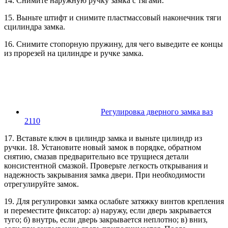
14. Снимите наружную ручку замка с тягами.
15. Выньте штифт и снимите пластмассовый наконечник тяги
сцилиндра замка.
16. Снимите стопорную пружину, для чего выведите ее концы
из прорезей на цилиндре и ручке замка.
Регулировка дверного замка ваз
2110
17. Вставьте ключ в цилиндр замка и выньте цилиндр из
ручки. 18. Установите новый замок в порядке, обратном
снятию, смазав предварительно все трущиеся детали
консистентной смазкой. Проверьте легкость открывания и
надежность закрывания замка двери. При необходимости
отрегулируйте замок.
19. Для регулировки замка ослабьте затяжку винтов крепления
и переместите фиксатор: а) наружу, если дверь закрывается
туго; б) внутрь, если дверь закрывается неплотно; в) вниз,