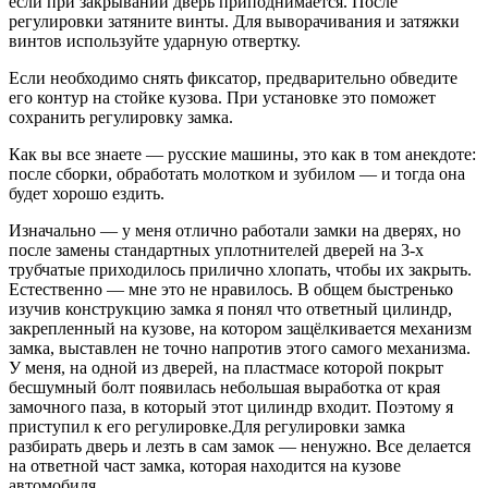
если при закрывании дверь приподнимается. После
регулировки затяните винты. Для выворачивания и затяжки
винтов используйте ударную отвертку.
Если необходимо снять фиксатор, предварительно обведите
его контур на стойке кузова. При установке это поможет
сохранить регулировку замка.
Как вы все знаете — русские машины, это как в том анекдоте:
после сборки, обработать молотком и зубилом — и тогда она
будет хорошо ездить.
Изначально — у меня отлично работали замки на дверях, но
после замены стандартных уплотнителей дверей на 3-х
трубчатые приходилось прилично хлопать, чтобы их закрыть.
Естественно — мне это не нравилось. В общем быстренько
изучив конструкцию замка я понял что ответный цилиндр,
закрепленный на кузове, на котором защёлкивается механизм
замка, выставлен не точно напротив этого самого механизма.
У меня, на одной из дверей, на пластмасе которой покрыт
бесшумный болт появилась небольшая выработка от края
замочного паза, в который этот цилиндр входит. Поэтому я
приступил к его регулировке.Для регулировки замка
разбирать дверь и лезть в сам замок — ненужно. Все делается
на ответной част замка, которая находится на кузове
автомобиля.