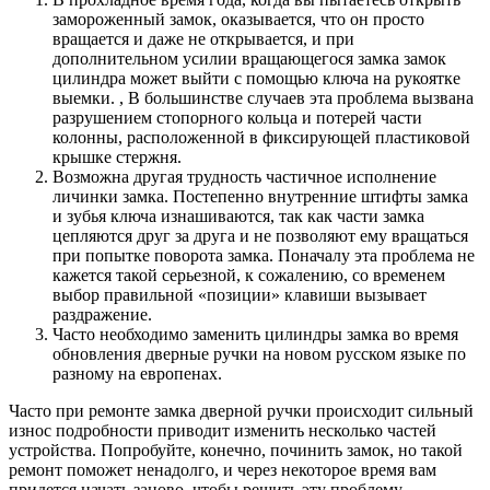
замороженный замок, оказывается, что он просто
вращается и даже не открывается, и при
дополнительном усилии вращающегося замка замок
цилиндра может выйти с помощью ключа на рукоятке
выемки. , В большинстве случаев эта проблема вызвана
разрушением стопорного кольца и потерей части
колонны, расположенной в фиксирующей пластиковой
крышке стержня.
Возможна другая трудность частичное исполнение
личинки замка. Постепенно внутренние штифты замка
и зубья ключа изнашиваются, так как части замка
цепляются друг за друга и не позволяют ему вращаться
при попытке поворота замка. Поначалу эта проблема не
кажется такой серьезной, к сожалению, со временем
выбор правильной «позиции» клавиши вызывает
раздражение.
Часто необходимо заменить цилиндры замка во время
обновления дверные ручки на новом русском языке по
разному на европенах.
Часто при ремонте замка дверной ручки происходит сильный
износ подробности приводит изменить несколько частей
устройства. Попробуйте, конечно, починить замок, но такой
ремонт поможет ненадолго, и через некоторое время вам
придется начать заново, чтобы решить эту проблему.