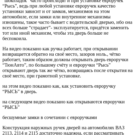
“шоколадок” часто происходят и при установке евроручек
“Рысь”, ведь при любой установке евроручек качество
установки зависит и от замков, механизмов на этом
автомобиле, если замки или внутренние механизмы
изношены, такое часто бывает с водительской дверью, ибо она
всех больше “страдает”- эксплуатируется, придётся заменить
тот или иной механизм, чтобы эта дверь больше не
беспокоила.
На видео показано как ручка работает, при открывании
возвращается обратно на своё место, зазоров ноль., чётко
работает, таким образом должны открывать дверь евроручки
“ТюнАвто”, по большому счёту и евроручки “Рысь”
открывают дверь так же чётко, возвращаясь после открытия на
своё место, при грамотной установке.
на этом видео показано как, как установить евроручку
“РЫСЬ” в дверь.
на следующем видео показано как открываются евроручки
“РЫСЬ”
бесшумные замки в сочетании с евроручками
Конструкция наружных ручек дверей на автомобилях ВАЗ
2113, 2114 и 2115 достаточно надежна, если рассматривать