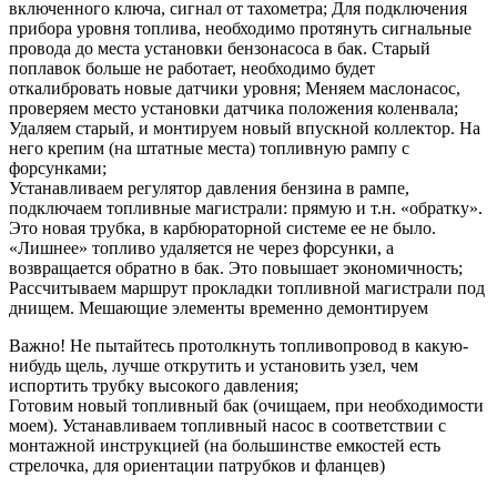
включенного ключа, сигнал от тахометра; Для подключения
прибора уровня топлива, необходимо протянуть сигнальные
провода до места установки бензонасоса в бак. Старый
поплавок больше не работает, необходимо будет
откалибровать новые датчики уровня; Меняем маслонасос,
проверяем место установки датчика положения коленвала;
Удаляем старый, и монтируем новый впускной коллектор. На
него крепим (на штатные места) топливную рампу с
форсунками;
Устанавливаем регулятор давления бензина в рампе,
подключаем топливные магистрали: прямую и т.н. «обратку».
Это новая трубка, в карбюраторной системе ее не было.
«Лишнее» топливо удаляется не через форсунки, а
возвращается обратно в бак. Это повышает экономичность;
Рассчитываем маршрут прокладки топливной магистрали под
днищем. Мешающие элементы временно демонтируем
Важно! Не пытайтесь протолкнуть топливопровод в какую-
нибудь щель, лучше открутить и установить узел, чем
испортить трубку высокого давления;
Готовим новый топливный бак (очищаем, при необходимости
моем). Устанавливаем топливный насос в соответствии с
монтажной инструкцией (на большинстве емкостей есть
стрелочка, для ориентации патрубков и фланцев)