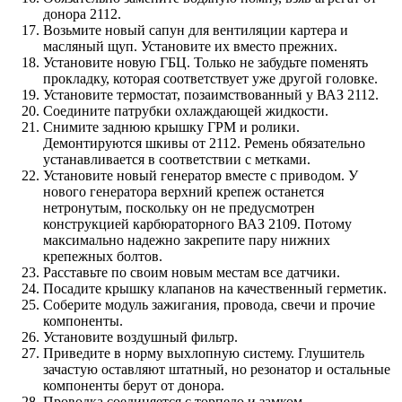
донора 2112.
Возьмите новый сапун для вентиляции картера и
масляный щуп. Установите их вместо прежних.
Установите новую ГБЦ. Только не забудьте поменять
прокладку, которая соответствует уже другой головке.
Установите термостат, позаимствованный у ВАЗ 2112.
Соедините патрубки охлаждающей жидкости.
Снимите заднюю крышку ГРМ и ролики.
Демонтируются шкивы от 2112. Ремень обязательно
устанавливается в соответствии с метками.
Установите новый генератор вместе с приводом. У
нового генератора верхний крепеж останется
нетронутым, поскольку он не предусмотрен
конструкцией карбюраторного ВАЗ 2109. Потому
максимально надежно закрепите пару нижних
крепежных болтов.
Расставьте по своим новым местам все датчики.
Посадите крышку клапанов на качественный герметик.
Соберите модуль зажигания, провода, свечи и прочие
компоненты.
Установите воздушный фильтр.
Приведите в норму выхлопную систему. Глушитель
зачастую оставляют штатный, но резонатор и остальные
компоненты берут от донора.
Проводка соединяется с торпедо и замком.