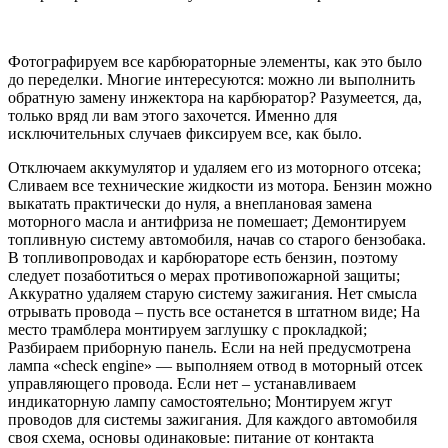
Фотографируем все карбюраторные элементы, как это было
до переделки. Многие интересуются: можно ли выполнить
обратную замену инжектора на карбюратор? Разумеется, да,
только вряд ли вам этого захочется. Именно для
исключительных случаев фиксируем все, как было.
Отключаем аккумулятор и удаляем его из моторного отсека;
Сливаем все технические жидкости из мотора. Бензин можно
выкатать практически до нуля, а внеплановая замена
моторного масла и антифриза не помешает; Демонтируем
топливную систему автомобиля, начав со старого бензобака.
В топливопроводах и карбюраторе есть бензин, поэтому
следует позаботиться о мерах противопожарной защиты;
Аккуратно удаляем старую систему зажигания. Нет смысла
отрывать провода – пусть все останется в штатном виде; На
место трамблера монтируем заглушку с прокладкой;
Разбираем приборную панель. Если на ней предусмотрена
лампа «check engine» — выполняем отвод в моторный отсек
управляющего провода. Если нет – устанавливаем
индикаторную лампу самостоятельно; Монтируем жгут
проводов для системы зажигания. Для каждого автомобиля
своя схема, основы одинаковые: питание от контакта