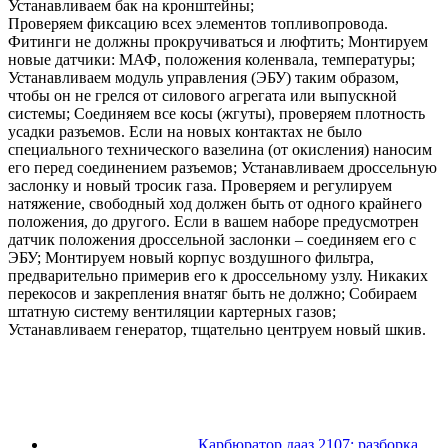
Устанавливаем бак на кронштейны;
Проверяем фиксацию всех элементов топливопровода.
Фитинги не должны прокручиваться и люфтить; Монтируем
новые датчики: МАФ, положения коленвала, температуры;
Устанавливаем модуль управления (ЭБУ) таким образом,
чтобы он не грелся от силового агрегата или выпускной
системы; Соединяем все косы (жгуты), проверяем плотность
усадки разъемов. Если на новых контактах не было
специального технического вазелина (от окисления) наносим
его перед соединением разъемов; Устанавливаем дроссельную
заслонку и новый тросик газа. Проверяем и регулируем
натяжение, свободный ход должен быть от одного крайнего
положения, до другого. Если в вашем наборе предусмотрен
датчик положения дроссельной заслонки – соединяем его с
ЭБУ; Монтируем новый корпус воздушного фильтра,
предварительно примерив его к дроссельному узлу. Никаких
перекосов и закрепления внатяг быть не должно; Собираем
штатную систему вентиляции картерных газов;
Устанавливаем генератор, тщательно центруем новый шкив.
Карбюратор дааз 2107: разборка,