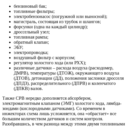
бензиновый бак;
топливные фильтры;
электробензонасос (погружной или выносной);
магистраль, состоящая из трубок и шлангов;
форсунки (одна на каждый цилиндр);
дроссельный узел;
топливная рампа;
обратный клапан;
ЭБУ;
электропроводка;
воздушный фильтр с корпусом;
регулятор холостого хода (или РХХ);
различные датчики – расхода воздуха (расходомер,
ДМРВ), температуры (ДТОЖ), окружающего воздуха
(ДТОВ), детонации (ДД), положения заслонки дросселя
(ДПДЗ), распределительного (ДПРВ) и коленчатого
(ДПКВ) валов.
Также СРВ нередко дополняется абсорбером,
электромагнитным клапаном (ЭМГ) холостого хода, лямбда-
зондами (кислородными датчиками). Со временем в
инжекторах схема лишь усложняется, она «обрастает» все
большим количеством датчиков и систем контроля.
Разобравшись, в чем разница между этими двумя топливными