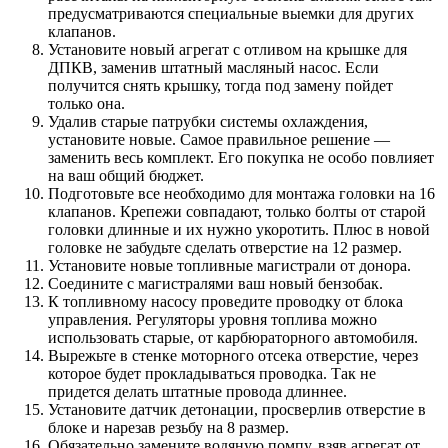
предусматриваются специальные выемки для других
клапанов.
Установите новый агрегат с отливом на крышке для
ДПКВ, заменив штатный масляный насос. Если
получится снять крышку, тогда под замену пойдет
только она.
Удалив старые патрубки системы охлаждения,
установите новые. Самое правильное решение —
заменить весь комплект. Его покупка не особо повлияет
на ваш общий бюджет.
Подготовьте все необходимо для монтажа головки на 16
клапанов. Крепежи совпадают, только болты от старой
головки длинные и их нужно укоротить. Плюс в новой
головке не забудьте сделать отверстие на 12 размер.
Установите новые топливные магистрали от донора.
Соедините с магистралями ваш новый бензобак.
К топливному насосу проведите проводку от блока
управления. Регуляторы уровня топлива можно
использовать старые, от карбюраторного автомобиля.
Вырежьте в стенке моторного отсека отверстие, через
которое будет прокладываться проводка. Так не
придется делать штатные провода длиннее.
Установите датчик детонации, просверлив отверстие в
блоке и нарезав резьбу на 8 размер.
Обязательно замените водяную помпу, взяв агрегат от