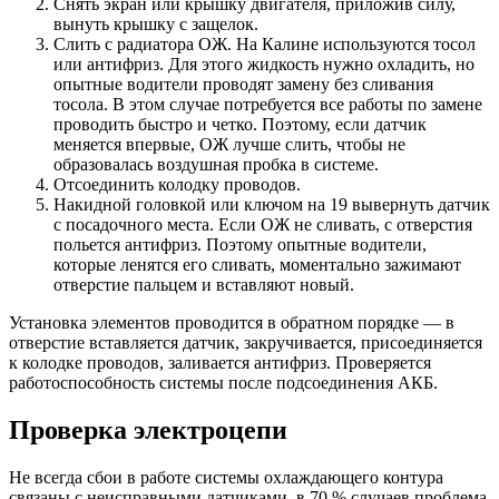
Снять экран или крышку двигателя, приложив силу,
вынуть крышку с защелок.
Слить с радиатора ОЖ. На Калине используются тосол
или антифриз. Для этого жидкость нужно охладить, но
опытные водители проводят замену без сливания
тосола. В этом случае потребуется все работы по замене
проводить быстро и четко. Поэтому, если датчик
меняется впервые, ОЖ лучше слить, чтобы не
образовалась воздушная пробка в системе.
Отсоединить колодку проводов.
Накидной головкой или ключом на 19 вывернуть датчик
с посадочного места. Если ОЖ не сливать, с отверстия
польется антифриз. Поэтому опытные водители,
которые ленятся его сливать, моментально зажимают
отверстие пальцем и вставляют новый.
Установка элементов проводится в обратном порядке — в
отверстие вставляется датчик, закручивается, присоединяется
к колодке проводов, заливается антифриз. Проверяется
работоспособность системы после подсоединения АКБ.
Проверка электроцепи
Не всегда сбои в работе системы охлаждающего контура
связаны с неисправными датчиками, в 70 % случаев проблема