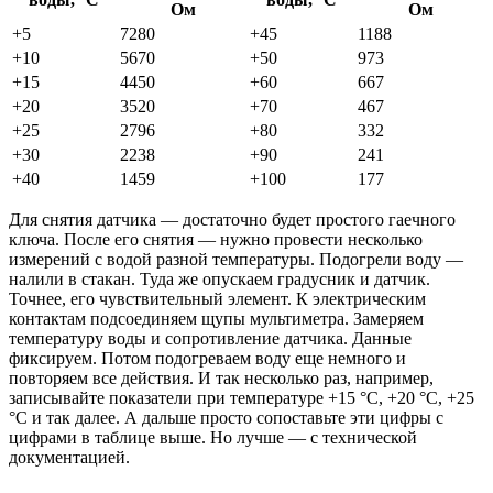
Ом
Ом
+5
7280
+45
1188
+10
5670
+50
973
+15
4450
+60
667
+20
3520
+70
467
+25
2796
+80
332
+30
2238
+90
241
+40
1459
+100
177
Для снятия датчика — достаточно будет простого гаечного
ключа. После его снятия — нужно провести несколько
измерений с водой разной температуры. Подогрели воду —
налили в стакан. Туда же опускаем градусник и датчик.
Точнее, его чувствительный элемент. К электрическим
контактам подсоединяем щупы мультиметра. Замеряем
температуру воды и сопротивление датчика. Данные
фиксируем. Потом подогреваем воду еще немного и
повторяем все действия. И так несколько раз, например,
записывайте показатели при температуре +15 °С, +20 °С, +25
°С и так далее. А дальше просто сопоставьте эти цифры с
цифрами в таблице выше. Но лучше — с технической
документацией.