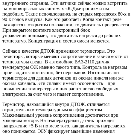
внутреннего сгорания. Эти датчики сейчас можно встретить
на моновпрысковых системах «К-Джетроник» и им
подобных. Такие использовались на старых мерседесах 80-х и
90-х годов выпуска. Как это работает? Когда контакт реле
находится в открытом положении, то двигатель прогревается.
При закрытом контакте электронный блок
управления понимает, что двигатель нагрелся до рабочих
температур. Концентрация и состав смеси меняется.
Сейчас в качестве ДТОЖ применяют термисторы. Это
резисторы, которые меняют сопротивление в зависимости от
температуры среды. В автомобиле ВАЗ-2110 датчик
температуры ОЖ именно такого типа. Контроль за нагревом
производится постоянно, без перерывов. Изготавливают
термисторы для данных датчиков из оксида никеля или же
оксида кобальта. Эти сплавы имеют особенность – при
повышении температуры в них растет число свободных
электронов, за счет чего и падает сопротивление.
Термистор, находящийся внутри ДТОЖ, отличается
отрицательным температурным коэффициентом.
Максимальный уровень сопротивления достигается при
холодном моторе. На температурный датчик приходит
напряжение +5 В и по мере того, как двигатель нагревается,
оно понижается. ЭБУ фиксирует малейшие изменения