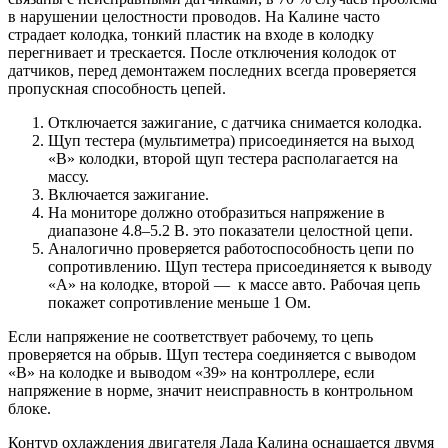
в нарушении целостности проводов. На Калине часто
страдает колодка, тонкий пластик на входе в колодку
перегнивает и трескается. После отключения колодок от
датчиков, перед демонтажем последних всегда проверяется
пропускная способность цепей.
Отключается зажигание, с датчика снимается колодка.
Щуп тестера (мультиметра) присоединяется на выход
«В» колодки, второй щуп тестера располагается на
массу.
Включается зажигание.
На мониторе должно отобразиться напряжение в
диапазоне 4.8–5.2 В. это показатели целостной цепи.
Аналогично проверяется работоспособность цепи по
сопротивлению. Щуп тестера присоединяется к выводу
«А» на колодке, второй — к массе авто. Рабочая цепь
покажет сопротивление меньше 1 Ом.
Если напряжение не соответствует рабочему, то цепь
проверяется на обрыв. Щуп тестера соединяется с выводом
«В» на колодке и выводом «39» на контроллере, если
напряжение в норме, значит неисправность в контрольном
блоке.
Контур охлаждения двигателя Лада Калина оснащается двумя