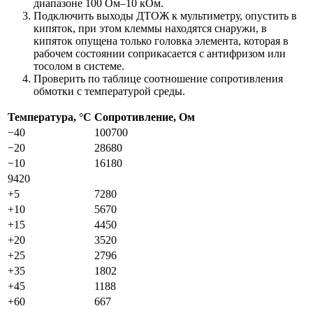
диапазоне 100 Ом–10 кОм.
Подключить выходы ДТОЖ к мультиметру, опустить в
кипяток, при этом клеммы находятся снаружи, в
кипяток опущена только головка элемента, которая в
рабочем состоянии соприкасается с антифризом или
тосолом в системе.
Проверить по таблице соотношение сопротивления
обмотки с температурой среды.
Температура, °С
Сопротивление, Ом
−40
100700
−20
28680
−10
16180
9420
+5
7280
+10
5670
+15
4450
+20
3520
+25
2796
+35
1802
+45
1188
+60
667