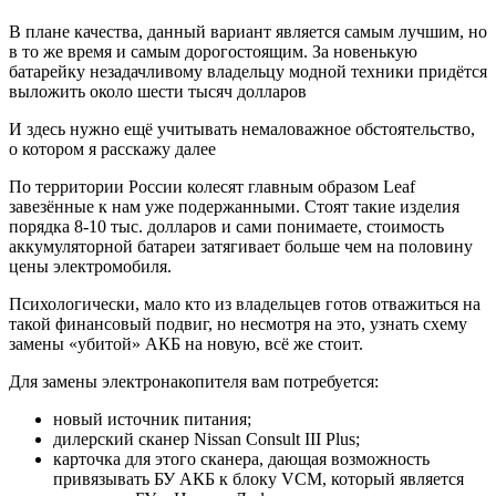
В плане качества, данный вариант является самым лучшим, но
в то же время и самым дорогостоящим. За новенькую
батарейку незадачливому владельцу модной техники придётся
выложить около шести тысяч долларов
И здесь нужно ещё учитывать немаловажное обстоятельство,
о котором я расскажу далее
По территории России колесят главным образом Leaf
завезённые к нам уже подержанными. Стоят такие изделия
порядка 8-10 тыс. долларов и сами понимаете, стоимость
аккумуляторной батареи затягивает больше чем на половину
цены электромобиля.
Психологически, мало кто из владельцев готов отважиться на
такой финансовый подвиг, но несмотря на это, узнать схему
замены «убитой» АКБ на новую, всё же стоит.
Для замены электронакопителя вам потребуется:
новый источник питания;
дилерский сканер Nissan Consult III Plus;
карточка для этого сканера, дающая возможность
привязывать БУ АКБ к блоку VCM, который является