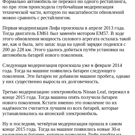
Формально автомобиль не пережил ни одного рестайлинга,
но при этом происходила глубочайшая модернизация
технической части, которую по масштабности обновлений
можно сравнить с рестайлингом.
Первая модернизация Лифа произошла в апреле 2013 года.
Тогда двигатель EM61 был заменён мотором EM57. В ходе
этого обновления мощность силового агрегата осталась такой
же, как и была, зато запас хода на одной зарядке поднялся с
200 до 228 км. Этого удалось добиться путём установки на
автомобиль батарей нового поколения.
Следующая модернизация произошла уже в феврале 2014
года. Тогда на машине появились батареи следующего
поколения. Эти батареи не добавили машине пробега, однако
у них существенно выросла их долговечность.
Третью модернизацию электромобиль Nissan Leaf, пережил в
конце 2015 года. Тогда машина опять получила батареи
нового поколения. Кстати именно это поколение по их
надёжности считается лучшим из всех батарей, которые
устанавливались на японский электромобиль.
Ну и последняя, четвёртая модернизация прошла в самом
конце 2015 года. Тогда на машине появились новые 30-и
киловатные батареи, которые позволяли Лифу пройти на