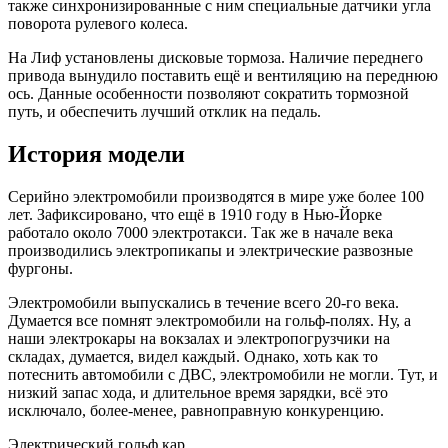
также синхронизированные с ним специальные датчики угла
поворота рулевого колеса.
На Лиф установлены дисковые тормоза. Наличие переднего
привода вынудило поставить ещё и вентиляцию на переднюю
ось. Данные особенности позволяют сократить тормозной
путь, и обеспечить лучший отклик на педаль.
История модели
Серийно электромобили производятся в мире уже более 100
лет. Зафиксировано, что ещё в 1910 году в Нью-Йорке
работало около 7000 электротакси. Так же в начале века
производились электропикапы и электрические развозные
фургоны.
Электромобили выпускались в течение всего 20-го века.
Думается все помнят электромобили на гольф-полях. Ну, а
наши электрокары на вокзалах и электропогрузчики на
складах, думается, видел каждый. Однако, хоть как то
потеснить автомобили с ДВС, электромобили не могли. Тут, и
низкий запас хода, и длительное время зарядки, всё это
исключало, более-менее, равноправную конкуренцию.
Электрический гольф кар