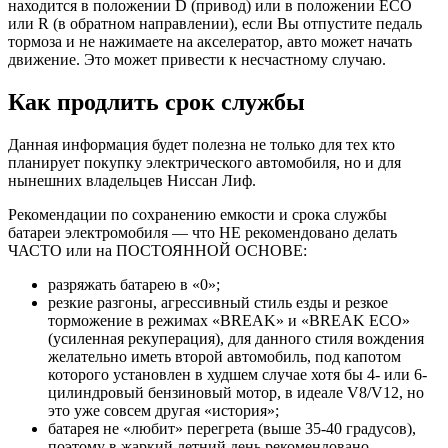
находится в положении D (привод) или в положении ECO
или R (в обратном направлении), если Вы отпустите педаль
тормоза и не нажимаете на акселератор, авто может начать
движение. Это может привести к несчастному случаю.
Как продлить срок службы
Данная информация будет полезна не только для тех кто
планирует покупку электрического автомобиля, но и для
нынешних владельцев Ниссан Лиф.
Рекомендации по сохранению емкости и срока службы
батареи электромобиля — что НЕ рекомендовано делать
ЧАСТО или на ПОСТОЯННОЙ ОСНОВЕ:
разряжать батарею в «0»;
резкие разгоны, агрессивный стиль езды и резкое
торможение в режимах «BREAK» и «BREAK ECO»
(усиленная рекуперация), для данного стиля вождения
желательно иметь второй автомобиль, под капотом
которого установлен в худшем случае хотя бы 4- или 6-
цилиндровый бензиновый мотор, в идеале V8/V12, но
это уже совсем другая «история»;
батарея не «любит» перегрета (выше 35-40 градусов),
поэтому в жаркий летний день рекомендовано