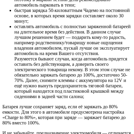
автомобиль парковать в тени;
быстрая зарядка 50-киловаттным Чадемо на постоянной
основе, в которых время зарядки составляет около 30
минут;
оставлять автомобиль с полностью заряженной батареей
на длительное время без действия. В данном случае
лучшим решением будет — подарить кому-то радость,
например родственнику/товарищу новые ощущения
владения автомобилем, пускай лучше он эксплуатирует
автомобиль на время Вашего отсутствия.
Разумеется бывают случаи, когда автомобиль придется
оставить без действующим, а доверить своего
электрического товарища некому. В этом этом случае не
обязательно заряжать батарею до 100%, достаточно 50-
70%. Далее, снимите клеммы с аккумулятора на 12V и
ещё нужно вынуть предохранитель тяговой батареи,
который находится под пластиковой крышкой между
сидениями в задней части салона;
Батарея лучше сохраняет заряд, если её заряжать до 80%
емкости. Для этого в автомобиле предусмотрена настройка
«Charge to 80%», которая при заряде — заряжает батарею до
80% вместо 100%.
И не забывайте, предназначение электромобиля — отличается