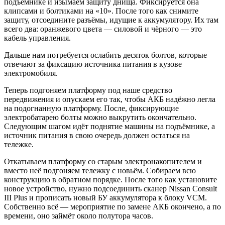
подъёмнике и изымаем защиту днища. Фиксируется она
клипсами и болтиками на «10». После того как снимите
защиту, отсоедините разъёмы, идущие к аккумулятору. Их там
всего два: оранжевого цвета — силовой и чёрного — это
кабель управления.
Дальше нам потребуется ослабить десяток болтов, которые
отвечают за фиксацию источника питания в кузове
электромобиля.
Теперь подгоняем платформу под наше средство
передвижения и опускаем его так, чтобы АКБ надёжно легла
на подогнанную платформу. После, фиксирующие
электробатарею болты можно выкрутить окончательно.
Следующим шагом идёт поднятие машины на подъёмнике, а
источник питания в свою очередь должен остаться на
тележке.
Откатываем платформу со старым электронакопителем и
вместо неё подгоняем тележку с новьём. Собираем всю
конструкцию в обратном порядке. После того как установите
новое устройство, нужно подсоединить сканер Nissan Consult
III Plus и прописать новый БУ аккумулятора к блоку VCM.
Собственно всё — мероприятие по замене АКБ окончено, а по
времени, оно займёт около полутора часов.