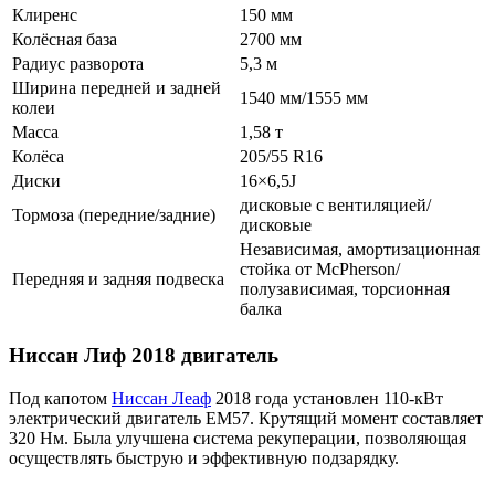
Клиренс
150 мм
Колёсная база
2700 мм
Радиус разворота
5,3 м
Ширина передней и задней
1540 мм/1555 мм
колеи
Масса
1,58 т
Колёса
205/55 R16
Диски
16×6,5J
дисковые с вентиляцией/
Тормоза (передние/задние)
дисковые
Независимая, амортизационная
стойка от McPherson/
Передняя и задняя подвеска
полузависимая, торсионная
балка
Ниссан Лиф 2018 двигатель
Под капотом
Ниссан Леаф
2018 года установлен 110-кВт
электрический двигатель EM57. Крутящий момент составляет
320 Нм. Была улучшена система рекуперации, позволяющая
осуществлять быструю и эффективную подзарядку.