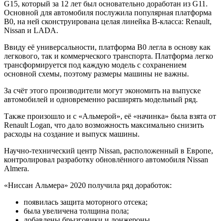
G15, который за 12 лет был основательно доработан из G11.
Основной для автомобиля послужила популярная платформа
В0, на ней сконструирована целая линейка В-класса: Renault,
Nissan и LADA.
Ввиду её универсальности, платформа В0 легла в основу как
легкового, так и коммерческого транспорта. Платформа легко
трансформируется под каждую модель с сохранением
основной схемы, поэтому размеры машины не важны.
За счёт этого производители могут экономить на выпуске
автомобилей и одновременно расширять модельный ряд.
Также произошло и с «Альмерой», её «начинка» была взята от
Renault Logan, что дало возможность максимально снизить
расходы на создание и выпуск машины.
Научно-технический центр Nissan, расположенный в Европе,
контролировал разработку обновлённого автомобиля Nissan
Almera.
«Ниссан Альмера» 2020 получила ряд доработок:
появилась защита моторного отсека;
была увеличена толщина пола;
добавлены брызговики и лонжероны.