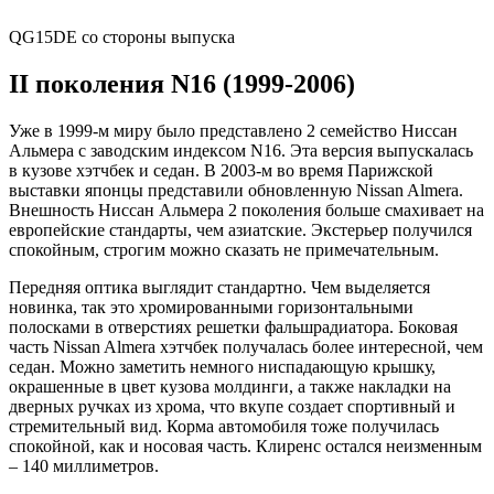
QG15DE со стороны выпуска
II поколения N16 (1999-2006)
Уже в 1999-м миру было представлено 2 семейство Ниссан
Альмера с заводским индексом N16. Эта версия выпускалась
в кузове хэтчбек и седан. В 2003-м во время Парижской
выставки японцы представили обновленную Nissan Almera.
Внешность Ниссан Альмера 2 поколения больше смахивает на
европейские стандарты, чем азиатские. Экстерьер получился
спокойным, строгим можно сказать не примечательным.
Передняя оптика выглядит стандартно. Чем выделяется
новинка, так это хромированными горизонтальными
полосками в отверстиях решетки фальшрадиатора. Боковая
часть Nissan Almera хэтчбек получалась более интересной, чем
седан. Можно заметить немного ниспадающую крышку,
окрашенные в цвет кузова молдинги, а также накладки на
дверных ручках из хрома, что вкупе создает спортивный и
стремительный вид. Корма автомобиля тоже получилась
спокойной, как и носовая часть. Клиренс остался неизменным
– 140 миллиметров.