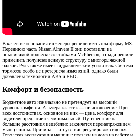
В качестве основания инженеры решили взять платформу MS.
Переднюю часть Nissan Almvera II они поставили на
независимой подвеске со стойками McPherson, а сзади решили
применить полунезависимую структуру с многорычажной
балкой. Руль также имеет гидравлический усилитель. Система
тормозов особо не претерпела изменений, однако были
добавлены технологии ABS и EBD.
Комфорт и безопасность
Бюджетное авто изначально не претендует на высокий
уровень комфорта. Альмера классик — не исключение. При
всех достоинствах, основное из них — цена, комфорт для
водителя предлагается минимальный. Путешествие на
большие расстояния неизбежно закончатся перенапряжением
мышц спины. Причина — отсутствие регулировок сиденья.
Городская эксплуатация машины: поездки из дома на работу и