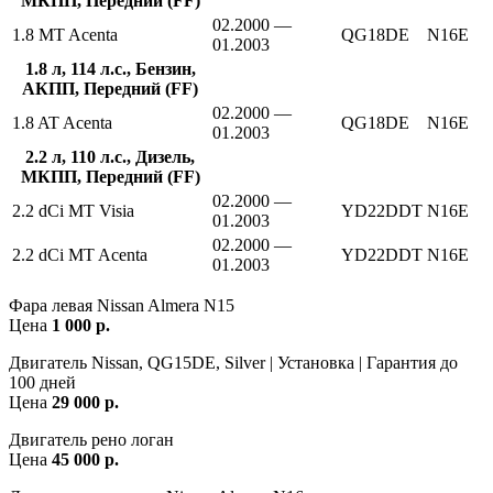
МКПП, Передний (FF)
02.2000 —
1.8 MT Acenta
QG18DE
N16E
01.2003
1.8 л, 114 л.с., Бензин,
АКПП, Передний (FF)
02.2000 —
1.8 AT Acenta
QG18DE
N16E
01.2003
2.2 л, 110 л.с., Дизель,
МКПП, Передний (FF)
02.2000 —
2.2 dCi MT Visia
YD22DDT
N16E
01.2003
02.2000 —
2.2 dCi MT Acenta
YD22DDT
N16E
01.2003
Фара левая Nissan Almera N15
Цена
1 000 р.
Двигатель Nissan, QG15DE, Silver | Установка | Гарантия до
100 дней
Цена
29 000 р.
Двигатель рено логан
Цена
45 000 р.