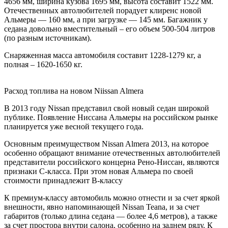
4656 мм, ширина кузова 1695 мм, высота составит 1522 мм.
Отечественных автолюбителей порадует клиренс новой
Альмеры — 160 мм, а при загрузке — 145 мм. Багажник у
седана довольно вместительный – его объем 500-504 литров
(по разным источникам).
Снаряженная масса автомобиля составит 1228-1279 кг, а
полная – 1620-1650 кг.
Расход топлива на новом Niissan Almera
В 2013 году Nissan представил свой новый седан широкой
публике. Появление Ниссана Альмеры на российском рынке
планируется уже весной текущего года.
Основным преимуществом Nissan Almera 2013, на которое
особенно обращают внимание отечественных автолюбителей
представители российского концерна Рено-Ниссан, являются
признаки C-класса. При этом новая Альмера по своей
стоимости принадлежит В-классу
К премиум-классу автомобиль можно отнести и за счет яркой
внешности, явно напоминающей Nissan Teana, и за счет
габаритов (только длина седана — более 4,6 метров), а также
за счет простора внутри салона, особенно на заднем ряду. К