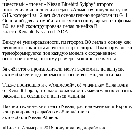
известный «японец» Nissan Bluebird Sylphy* второго
поколения в исполнении седан. «Альмера» получила кузов
G15, который за 12 лет был основательно доработан из G11.
Основной для автомобиля послужила популярная платформа
В0, на ней сконструирована целая линейка В-
класса: Renault, Nissan и LADA.
Ввиду её универсальности, платформа В0 легла в основу как
легкового, так и коммерческого транспорта. Платформа легко
трансформируется под каждую модель с сохранением
основной схемы, поэтому размеры машины не важны.
За счёт этого производители могут экономить на выпуске
автомобилей и одновременно расширять модельный ряд.
Также произошло и с «Альмерой», её «начинка» была взята
от Renault Logan, что дало возможность максимально снизить
расходы на создание и выпуск машины.
Научно-технический центр Nissan, расположенный в Европе,
контролировал разработку обновлённого
автомобиля Nissan Almera.
«Ниссан Альмера» 2016 получила ряд доработок: