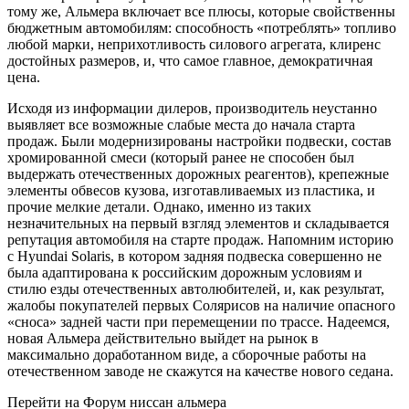
тому же, Альмера включает все плюсы, которые свойственны
бюджетным автомобилям: способность «потреблять» топливо
любой марки, неприхотливость силового агрегата, клиренс
достойных размеров, и, что самое главное, демократичная
цена.
Исходя из информации дилеров, производитель неустанно
выявляет все возможные слабые места до начала старта
продаж. Были модернизированы настройки подвески, состав
хромированной смеси (который ранее не способен был
выдержать отечественных дорожных реагентов), крепежные
элементы обвесов кузова, изготавливаемых из пластика, и
прочие мелкие детали. Однако, именно из таких
незначительных на первый взгляд элементов и складывается
репутация автомобиля на старте продаж. Напомним историю
с Hyundai Solaris, в котором задняя подвеска совершенно не
была адаптирована к российским дорожным условиям и
стилю езды отечественных автолюбителей, и, как результат,
жалобы покупателей первых Солярисов на наличие опасного
«сноса» задней части при перемещении по трассе. Надеемся,
новая Альмера действительно выйдет на рынок в
максимально доработанном виде, а сборочные работы на
отечественном заводе не скажутся на качестве нового седана.
Перейти на Форум ниссан альмера