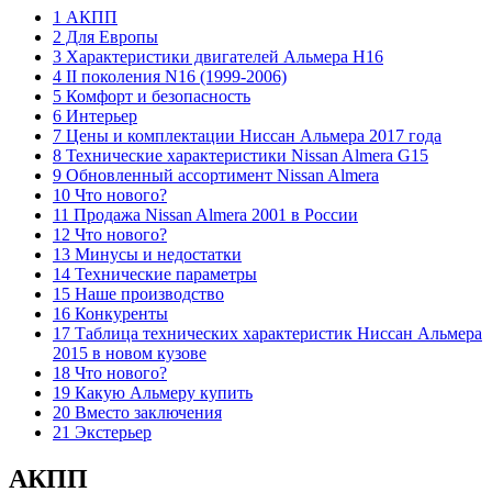
1 АКПП
2 Для Европы
3 Характеристики двигателей Альмера Н16
4 II поколения N16 (1999-2006)
5 Комфорт и безопасность
6 Интерьер
7 Цены и комплектации Ниссан Альмера 2017 года
8 Технические характеристики Nissan Almera G15
9 Обновленный ассортимент Nissan Almera
10 Что нового?
11 Продажа Nissan Almera 2001 в России
12 Что нового?
13 Минусы и недостатки
14 Технические параметры
15 Наше производство
16 Конкуренты
17 Таблица технических характеристик Ниссан Альмера
2015 в новом кузове
18 Что нового?
19 Какую Альмеру купить
20 Вместо заключения
21 Экстерьер
АКПП