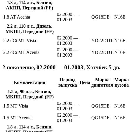
1.8 л, 114 л.с., Бензин,
АКПП, Передний (FF)
02.2000 —
1.8 AT Acenta
QG18DE
N16E
01.2003
2.2 л, 110 л.с., Дизель,
МКПП, Передний (FF)
02.2000 —
2.2 dCi MT Visia
YD22DDT
N16E
01.2003
02.2000 —
2.2 dCi MT Acenta
YD22DDT
N16E
01.2003
2 поколение, 02.2000 — 01.2003, Хэтчбек 5 дв.
Период
Марка
Марка
Комплектация
Цена
выпуска
двигателя
кузова
1.5 л, 90 л.с., Бензин,
МКПП, Передний (FF)
02.2000 —
1.5 MT Visia
QG15DE
N16E
01.2003
02.2000 —
1.5 MT Acenta
QG15DE
N16E
01.2003
1.8 л, 114 л.с., Бензин,