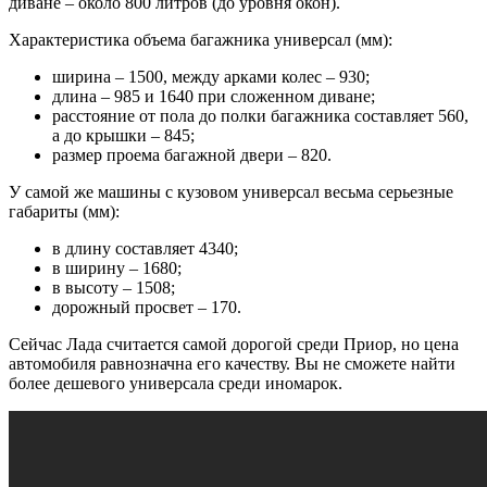
диване – около 800 литров (до уровня окон).
Характеристика объема багажника универсал (мм):
ширина – 1500, между арками колес – 930;
длина – 985 и 1640 при сложенном диване;
расстояние от пола до полки багажника составляет 560,
а до крышки – 845;
размер проема багажной двери – 820.
У самой же машины с кузовом универсал весьма серьезные
габариты (мм):
в длину составляет 4340;
в ширину – 1680;
в высоту – 1508;
дорожный просвет – 170.
Сейчас Лада считается самой дорогой среди Приор, но цена
автомобиля равнозначна его качеству. Вы не сможете найти
более дешевого универсала среди иномарок.