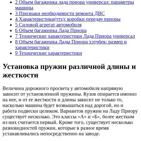
2 Объем багажника лада приора универсал: параметры
машины
3 Признаки необходимости ремонта ДВС
4 Характеристики(ттх): коробки передач приоры
5 Силовой агрегат автомобиля
6 Объем багажника Лада Приора
7 Технические характеристики Лада Приора универсал
8 Объем багажника Лады Приора хэтчбек: размер и
характеристики
9 Технические характеристики
Установка пружин различной длины и
жесткости
Величина дорожного просвета у автомобиля напрямую
зависит от установленной пружины. Кузов опирается именно
на нее, и от ее жесткости и длины зависит не только то,
насколько машина будет возвышаться над дорогой, но и
работа подвески целиком. Вариантов пружин на Ладу Приору
существует несколько. Это классы «А» и «Б», более жестким
из них считается первый. Кроме того, существует несколько
разновидностей пружин, которые в разное время
устанавливались непосредственно на заводе.