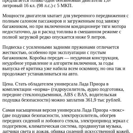
предлагается только один бензиновый двигатель 1,6-
литровый 16 кл. (98 л.с.) с 5 МКП.
Мощности двигателя хватает для уверенного передвижения с
полным салоном пассажиров и загруженным под завязку
багажником, но при включенном кондиционере тяги мотора
недостаточно, да и расход топлива в смешанном режиме с
полной загрузкой редко опускается ниже 9 литров.
Подвеска с усиленными задними пружинами отличается
жесткостью, особенно при эксплуатации с пустым
багажником. Коробка передач — неудачная конструкция,
неудобное управление и алгоритм включения, за годы
выпуска её критика уже набила всем оскомину, но она так и
продолжает устанавливаться на авто.
Цена. Стать обладателем универсала Лада Приора в
комплектации «норма» (гидроусилитель, аудио подготовка,
передние стеклоподъемники, ABS с BAS, водительская
подушка безопасности) можно заплатив 361,9 тыс рублей.
Самая насыщенная версия универсала Лада Приора «люкс»
(две подушки безопасности, электроусилитель, обогрев
передних сидений и лобового стекла, электропривод зеркал с
подогревом, климатическая система, продвинутая музыка,
датчики света и дождя, обивка сидений искусственной кожей,