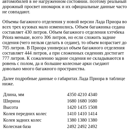
автомобилей в не нагруженном состоянии. поэтому реальный
дорожный просвет иномарок и их официальные данные часто
не совпадают.
Объемы багажного отделения у новой версии Лада Приора во
всех трех кузовах мало изменились. Объем багажника седана
составляет 430 литров. Объем багажного отделения хэтчбека
Priora меньше, всего 306 литров, но если сложить задние
сидения (чего нельзя сделать в седане), то объем возрастает до
705 литров. В Приора универсал объем багажного отделения
составляет 444 литров, а при сложенных сидениях достигает
777 литров. К сожалению задние сидения не складываются в
ровень с полом, да и большие колесные арки съедают
довольно много багажного пространства.
Далее подробные данные о габаритах Лада Приора в таблице
ниже.
Длина, мм
4350
4210
4340
Ширина
1680
1680
1680
Высота
1420
1435
1508
Колея передних колес
1410
1410
1414
Колея задних колес
1380
1380
1380
Колесная база
2492
2492
2492