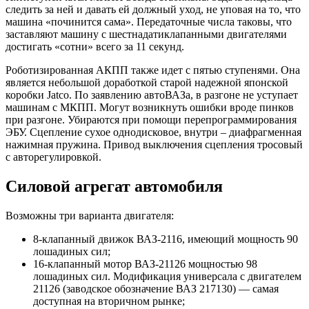
следить за ней и давать ей должный уход, не уповая на то, что
машина «починится сама». Передаточные числа таковы, что
заставляют машину с шестнадатиклапанными двигателями
достигать «сотни» всего за 11 секунд.
Роботизированная АКПП также идет с пятью ступенями. Она
является небольшой доработкой старой надежной японской
коробки Jatco. По заявлению автоВАЗа, в разгоне не уступает
машинам с МКПП. Могут возникнуть ошибки вроде пинков
при разгоне. Убираются при помощи перепрограммирования
ЭБУ. Сцепление сухое однодисковое, внутри – диафрагменная
нажимная пружина. Привод выключения сцепления тросовый
с авторегулировкой.
Силовой агрегат автомобиля
Возможны три варианта двигателя:
8-клапанный движок ВАЗ-2116, имеющий мощность 90
лошадиных сил;
16-клапанный мотор ВАЗ-21126 мощностью 98
лошадиных сил. Модификация универсала с двигателем
21126 (заводское обозначение ВАЗ 217130) — самая
доступная на вторичном рынке;