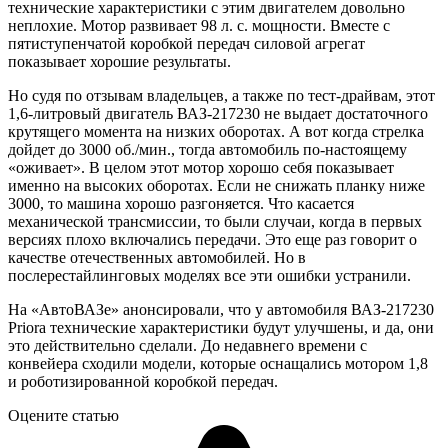
технические характеристики с этим двигателем довольно
неплохие. Мотор развивает 98 л. с. мощности. Вместе с
пятиступенчатой коробкой передач силовой агрегат
показывает хорошие результаты.
Но судя по отзывам владельцев, а также по тест-драйвам, этот
1,6-литровый двигатель ВАЗ-217230 не выдает достаточного
крутящего момента на низких оборотах. А вот когда стрелка
дойдет до 3000 об./мин., тогда автомобиль по-настоящему
«оживает». В целом этот мотор хорошо себя показывает
именно на высоких оборотах. Если не снижать планку ниже
3000, то машина хорошо разгоняется. Что касается
механической трансмиссии, то были случаи, когда в первых
версиях плохо включались передачи. Это еще раз говорит о
качестве отечественных автомобилей. Но в
послерестайлинговых моделях все эти ошибки устранили.
На «АвтоВАЗе» анонсировали, что у автомобиля ВАЗ-217230
Priora технические характеристики будут улучшены, и да, они
это действительно сделали. До недавнего времени с
конвейера сходили модели, которые оснащались мотором 1,8
и роботизированной коробкой передач.
Оцените статью