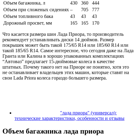
Объем багажника, л
430
360
444
Объем при сложеных сидениях
–
705
777
Объем топливного бака
43
43
43
Дорожный просвет, мм
165
165
170
Что касается размера шин Лада Приора, то производитель
рекомендует устанавливать диски 14 дюймов. Размер
покрышек может быть такой 175/65 R14 или 185/60 R14 или
такой 185/65 R14. Самое интересное, что сегодня даже на Лада
Гранта или Калина в хорошо упакованных комплектациях
“Автоваз” предлагает 15-дюймовые колеса в качестве
штатных. Почему такого нет на Приоре не понятно, хотя это
не останавливает владельцев этих машин, которые ставят на
свои Lada Priora колеса гораздо большего размера.
"лада приора" (универсал):
технические характеристики, особенности и отзывы
Объем багажника лада приора