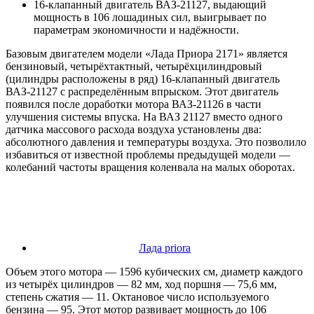
16-клапанный двигатель ВАЗ-21127, выдающий
мощность в 106 лошадиных сил, выигрывает по
параметрам экономичности и надёжности.
Базовым двигателем модели «Лада Приора 2171» является
бензиновый, четырёхтактный, четырёхцилиндровый
(цилиндры расположены в ряд) 16-клапанный двигатель
ВАЗ-21127 с распределённым впрыском. Этот двигатель
появился после доработки мотора ВАЗ-21126 в части
улучшения системы впуска. На ВАЗ 21127 вместо одного
датчика массового расхода воздуха установлены два:
абсолютного давления и температуры воздуха. Это позволило
избавиться от известной проблемы предыдущей модели —
колебаний частоты вращения коленвала на малых оборотах.
Лада priora
Объем этого мотора — 1596 кубических см, диаметр каждого
из четырёх цилиндров — 82 мм, ход поршня — 75,6 мм,
степень сжатия — 11. Октановое число используемого
бензина — 95. Этот мотор развивает мощность до 106