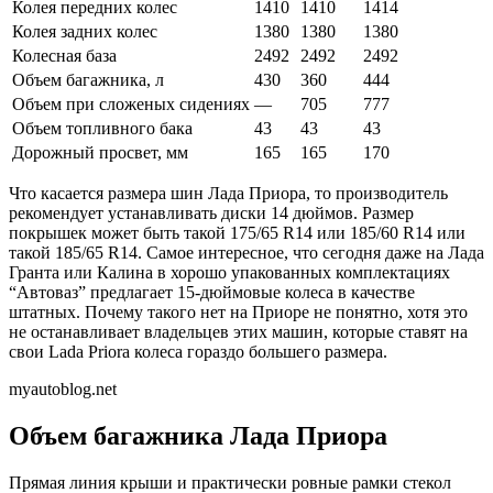
Колея передних колес
1410
1410
1414
Колея задних колес
1380
1380
1380
Колесная база
2492
2492
2492
Объем багажника, л
430
360
444
Объем при сложеных сидениях
—
705
777
Объем топливного бака
43
43
43
Дорожный просвет, мм
165
165
170
Что касается размера шин Лада Приора, то производитель
рекомендует устанавливать диски 14 дюймов. Размер
покрышек может быть такой 175/65 R14 или 185/60 R14 или
такой 185/65 R14. Самое интересное, что сегодня даже на Лада
Гранта или Калина в хорошо упакованных комплектациях
“Автоваз” предлагает 15-дюймовые колеса в качестве
штатных. Почему такого нет на Приоре не понятно, хотя это
не останавливает владельцев этих машин, которые ставят на
свои Lada Priora колеса гораздо большего размера.
myautoblog.net
Объем багажника Лада Приора
Прямая линия крыши и практически ровные рамки стекол