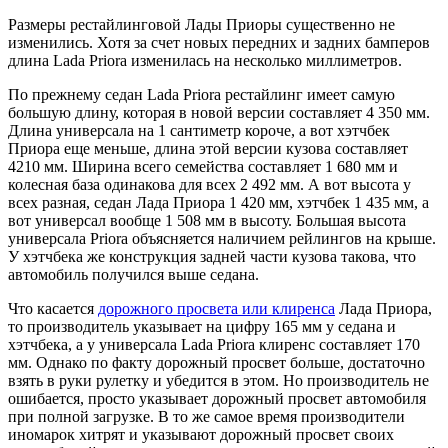
Размеры рестайлинговой Лады Приоры существенно не
изменились. Хотя за счет новых передних и задних бамперов
длина Lada Priora изменилась на несколько миллиметров.
По прежнему седан Lada Priora рестайлинг имеет самую
большую длину, которая в новой версии составляет 4 350 мм.
Длина универсала на 1 сантиметр короче, а вот хэтчбек
Приора еще меньше, длина этой версии кузова составляет
4210 мм. Ширина всего семейства составляет 1 680 мм и
колесная база одинакова для всех 2 492 мм. А вот высота у
всех разная, седан Лада Приора 1 420 мм, хэтчбек 1 435 мм, а
вот универсал вообще 1 508 мм в высоту. Большая высота
универсала Priora объясняется наличием рейлингов на крыше.
У хэтчбека же конструкция задней части кузова такова, что
автомобиль получился выше седана.
Что касается
дорожного просвета или клиренса
Лада Приора,
то производитель указывает на цифру 165 мм у седана и
хэтчбека, а у универсала Lada Priora клиренс составляет 170
мм. Однако по факту дорожный просвет больше, достаточно
взять в руки рулетку и убедится в этом. Но производитель не
ошибается, просто указывает дорожный просвет автомобиля
при полной загрузке. В то же самое время производители
иномарок хитрят и указывают дорожный просвет своих