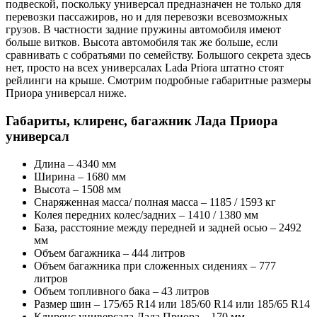
подвеской, поскольку универсал предназначен не только для
перевозки пассажиров, но и для перевозки всевозможных
грузов. В частности задние пружины автомобиля имеют
больше витков. Высота автомобиля так же больше, если
сравнивать с собратьями по семейству. Большого секрета здесь
нет, просто на всех универсалах Lada Priora штатно стоят
рейлинги на крыше. Смотрим подробные габаритные размеры
Приора универсал ниже.
Габариты, клиренс, багажник Лада Приора
универсал
Длина – 4340 мм
Ширина – 1680 мм
Высота – 1508 мм
Снаряженная масса/ полная масса – 1185 / 1593 кг
Колея передних колес/задних – 1410 / 1380 мм
База, расстояние между передней и задней осью – 2492
мм
Объем багажника – 444 литров
Объем багажника при сложенных сидениях – 777
литров
Объем топливного бака – 43 литров
Размер шин – 175/65 R14 или 185/60 R14 или 185/65 R14
Клиренс универсала Лада Приора – 170 мм