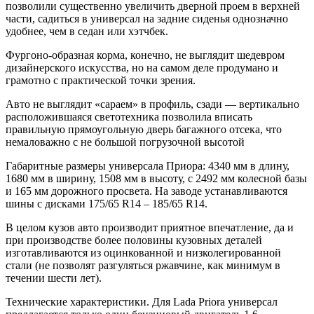
позволили существенно увеличить дверной проем в верхней
части, садиться в универсал на задние сиденья однозначно
удобнее, чем в седан или хэтчбек.
Фургоно-образная корма, конечно, не выглядит шедевром
дизайнерского искусства, но на самом деле продумано и
грамотно с практической точки зрения.
Авто не выглядит «сараем» в профиль, сзади — вертикально
расположившаяся светотехника позволила вписать
правильную прямоугольную дверь багажного отсека, что
немаловажно с не большой погрузочной высотой
Габаритные размеры универсала Приора: 4340 мм в длину,
1680 мм в ширину, 1508 мм в высоту, с 2492 мм колесной базы
и 165 мм дорожного просвета. На заводе устанавливаются
шины с дисками 175/65 R14 – 185/65 R14.
В целом кузов авто производит приятное впечатление, да и
при производстве более половины кузовных деталей
изготавливаются из оцинкованной и низколегированной
стали (не позволят разгуляться ржавчине, как минимум в
течении шести лет).
Технические характеристики. Для Lada Priora универсал