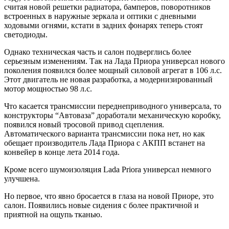
считая новой решетки радиатора, бамперов, поворотников
встроенных в наружные зеркала и оптики с дневными
ходовыми огнями, кстати в задних фонарях теперь стоят
светодиоды.
Однако техническая часть и салон подверглись более
серьезным изменениям. Так на Лада Приора универсал нового
поколения появился более мощный силовой агрегат в 106 л.с.
Этот двигатель не новая разработка, а модернизированный
мотор мощностью 98 л.с.
Что касается трансмиссии переднеприводного универсала, то
конструкторы “Автоваза” доработали механическую коробку,
появился новый тросовой привод сцепления.
Автоматического варианта трансмиссии пока нет, но как
обещает производитель Лада Приора с АКПП встанет на
конвейер в конце лета 2014 года.
Кроме всего шумоизоляция Lada Priora универсал немного
улучшена.
Но первое, что явно бросается в глаза на новой Приоре, это
салон. Появились новые сидения с более практичной и
приятной на ощупь тканью.