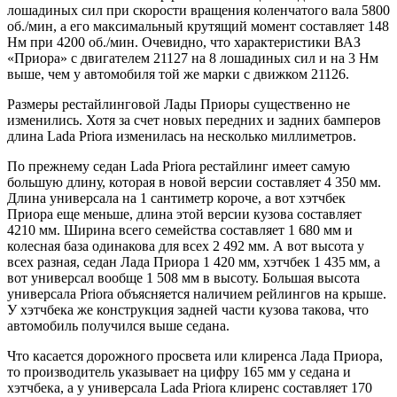
лошадиных сил при скорости вращения коленчатого вала 5800
об./мин, а его максимальный крутящий момент составляет 148
Нм при 4200 об./мин. Очевидно, что характеристики ВАЗ
«Приора» с двигателем 21127 на 8 лошадиных сил и на 3 Нм
выше, чем у автомобиля той же марки с движком 21126.
Размеры рестайлинговой Лады Приоры существенно не
изменились. Хотя за счет новых передних и задних бамперов
длина Lada Priora изменилась на несколько миллиметров.
По прежнему седан Lada Priora рестайлинг имеет самую
большую длину, которая в новой версии составляет 4 350 мм.
Длина универсала на 1 сантиметр короче, а вот хэтчбек
Приора еще меньше, длина этой версии кузова составляет
4210 мм. Ширина всего семейства составляет 1 680 мм и
колесная база одинакова для всех 2 492 мм. А вот высота у
всех разная, седан Лада Приора 1 420 мм, хэтчбек 1 435 мм, а
вот универсал вообще 1 508 мм в высоту. Большая высота
универсала Priora объясняется наличием рейлингов на крыше.
У хэтчбека же конструкция задней части кузова такова, что
автомобиль получился выше седана.
Что касается дорожного просвета или клиренса Лада Приора,
то производитель указывает на цифру 165 мм у седана и
хэтчбека, а у универсала Lada Priora клиренс составляет 170