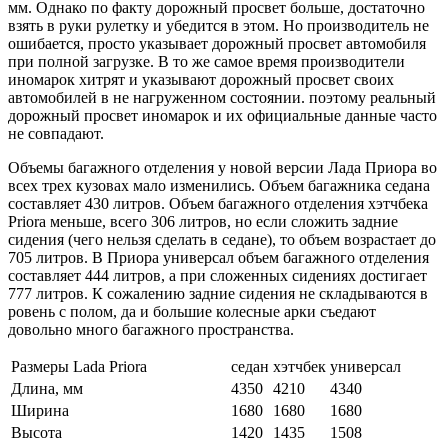
мм. Однако по факту дорожный просвет больше, достаточно
взять в руки рулетку и убедится в этом. Но производитель не
ошибается, просто указывает дорожный просвет автомобиля
при полной загрузке. В то же самое время производители
иномарок хитрят и указывают дорожный просвет своих
автомобилей в не нагруженном состоянии. поэтому реальный
дорожный просвет иномарок и их официальные данные часто
не совпадают.
Объемы багажного отделения у новой версии Лада Приора во
всех трех кузовах мало изменились. Объем багажника седана
составляет 430 литров. Объем багажного отделения хэтчбека
Priora меньше, всего 306 литров, но если сложить задние
сидения (чего нельзя сделать в седане), то объем возрастает до
705 литров. В Приора универсал объем багажного отделения
составляет 444 литров, а при сложенных сидениях достигает
777 литров. К сожалению задние сидения не складываются в
ровень с полом, да и большие колесные арки съедают
довольно много багажного пространства.
Размеры Lada Priora
седан
хэтчбек
универсал
Длина, мм
4350
4210
4340
Ширина
1680
1680
1680
Высота
1420
1435
1508