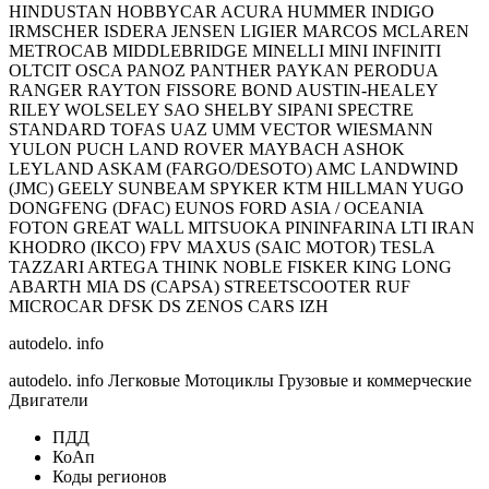
HINDUSTAN HOBBYCAR ACURA HUMMER INDIGO
IRMSCHER ISDERA JENSEN LIGIER MARCOS MCLAREN
METROCAB MIDDLEBRIDGE MINELLI MINI INFINITI
OLTCIT OSCA PANOZ PANTHER PAYKAN PERODUA
RANGER RAYTON FISSORE BOND AUSTIN-HEALEY
RILEY WOLSELEY SAO SHELBY SIPANI SPECTRE
STANDARD TOFAS UAZ UMM VECTOR WIESMANN
YULON PUCH LAND ROVER MAYBACH ASHOK
LEYLAND ASKAM (FARGO/DESOTO) AMC LANDWIND
(JMC) GEELY SUNBEAM SPYKER KTM HILLMAN YUGO
DONGFENG (DFAC) EUNOS FORD ASIA / OCEANIA
FOTON GREAT WALL MITSUOKA PININFARINA LTI IRAN
KHODRO (IKCO) FPV MAXUS (SAIC MOTOR) TESLA
TAZZARI ARTEGA THINK NOBLE FISKER KING LONG
ABARTH MIA DS (CAPSA) STREETSCOOTER RUF
MICROCAR DFSK DS ZENOS CARS IZH
autodelo. info
autodelo. info Легковые Мотоциклы Грузовые и коммерческие
Двигатели
ПДД
КоАп
Коды регионов