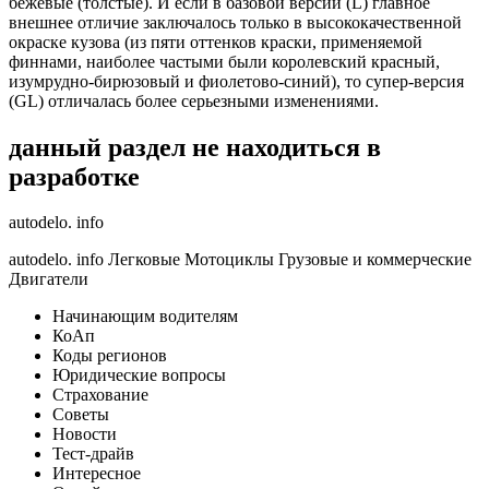
бежевые (толстые). И если в базовой версии (L) главное
внешнее отличие заключалось только в высококачественной
окраске кузова (из пяти оттенков краски, применяемой
финнами, наиболее частыми были королевский красный,
изумрудно-бирюзовый и фиолетово-синий), то супер-версия
(GL) отличалась более серьезными изменениями.
данный раздел не находиться в
разработке
autodelo. info
autodelo. info Легковые Мотоциклы Грузовые и коммерческие
Двигатели
Начинающим водителям
КоАп
Коды регионов
Юридические вопросы
Страхование
Советы
Новости
Тест-драйв
Интересное