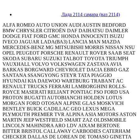
Лада 2114 самара (ваз 2114)
ALFA ROMEO AUTO UNION AUDI AUSTIN BEDFORD
BMW CHRYSLER CITROËN DAF DAIHATSU DAIMLER
DODGE FIAT FORD GMC HONDA INNOCENTI ISUZU
IVECO JAGUAR LADA(ВАЗ) LANCIA MAN MAZDA
MERCEDES-BENZ MG MITSUBISHI MORRIS NISSAN NSU
OPEL PEUGEOT PORSCHE RENAULT ROVER SAAB SEAT
SKODA SUBARU SUZUKI TALBOT TOYOTA TRIUMPH
VAUXHALL VOLVO VOLKSWAGEN ZASTAVA AVIA
BARKAS BORGWARD CHEVROLET DACIA EBRO GAZ
SANTANA SSANGYONG STEYR TATA PIAGGIO
HYUNDAI KIA DAEWOO WARTBURG TRABANT AC
RENAULT TRUCKS FERRARI LAMBORGHINI ROLLS-
ROYCE MASERATI RELIANT PONTIAC FSO FORD USA
PROTON BUGATTI AUTOBIANCHI HOLDEN LOTUS
MORGAN FORD OTOSAN ALPINE GLAS MOSKVICH
BENTLEY BUICK CADILLAC GEO LEXUS MEGA
PLYMOUTH PREMIER TVR ALPINA ASIA MOTORS ASTON
MARTIN JEEP WESTFIELD SMART ZAZ OLDSMOBILE
LINCOLN MAHINDRA ARO LDV AIXAM BERTONE
BITTER BRISTOL CALLAWAY CARBODIES CATERHAM
CHECKER DALLAS DE LOREAN DE TOMASO GINETTA