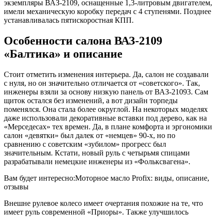
экземпляры ВАЗ-2109, оснащенные 1,3-литровым двигателем,
имели механическую коробку передач с 4 ступенями. Позднее
устанавливалась пятискоростная КПП.
Особенности салона ВАЗ-2109
«Балтика» и описание
Стоит отметить изменения интерьера. Да, салон не создавали
с нуля, но он значительно отличается от «советского». Так,
инженеры взяли за основу низкую панель от ВАЗ-21093. Сам
щиток остался без изменений, а вот дизайн торпеды
поменялся. Она стала более округлой. На некоторых моделях
даже использовали декоративные вставки под дерево, как на
«Мерседесах» тех времен. Да, в плане комфорта и эргономики
салон «девятки» был далек от «немцев» 90-х, но по
сравнению с советским «зубилом» прогресс был
значительным. Кстати, новый руль с четырьмя спицами
разрабатывали немецкие инженеры из «Фольксвагена».
Вам будет интересно:Моторное масло Profix: виды, описание,
отзывы
Внешне рулевое колесо имеет очертания похожие на те, что
имеет руль современной «Приоры». Также улучшилось