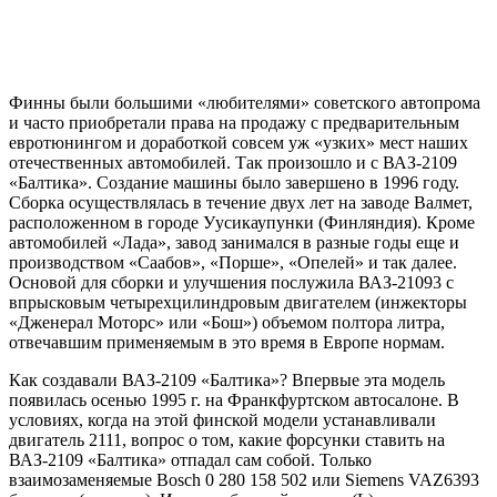
Финны были большими «любителями» советского автопрома
и часто приобретали права на продажу с предварительным
евротюнингом и доработкой совсем уж «узких» мест наших
отечественных автомобилей. Так произошло и с ВАЗ-2109
«Балтика». Создание машины было завершено в 1996 году.
Сборка осуществлялась в течение двух лет на заводе Валмет,
расположенном в городе Уусикаупунки (Финляндия). Кроме
автомобилей «Лада», завод занимался в разные годы еще и
производством «Саабов», «Порше», «Опелей» и так далее.
Основой для сборки и улучшения послужила ВАЗ-21093 с
впрысковым четырехцилиндровым двигателем (инжекторы
«Дженерал Моторс» или «Бош») объемом полтора литра,
отвечавшим применяемым в это время в Европе нормам.
Как создавали ВАЗ-2109 «Балтика»? Впервые эта модель
появилась осенью 1995 г. на Франкфуртском автосалоне. В
условиях, когда на этой финской модели устанавливали
двигатель 2111, вопрос о том, какие форсунки ставить на
ВАЗ-2109 «Балтика» отпадал сам собой. Только
взаимозаменяемые Bosch 0 280 158 502 или Siemens VAZ6393