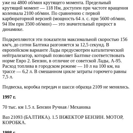
уже на 4800 об/мин крутящего момента. Предельный
крутящий момент — 118 Нм, доступен при частоте вращения
коленвала 2100 об/мин. По сравнению с первой
карбюраторной версией (мощность 64 л. с. при 5600 об/мин,
94 Нм при 3500 об/мин) — это значительный прирост в
динамике.
Подкрепляются эти показатели максимальной скоростью 156
км/ч, до сотни Балтика разгоняется за 12,5 секунд. В
европейском варианте Лады предусмотрен каталитический
нейтрализатор, который позволяет Балтике соответствовать
норме Евро 2. Бензин, в отличие от советской Лады, А-95.
Расход топлива в городском режиме — 10 л на 100 км, на
трассе — 6,2 л. В смешанном цикле затраты горючего равны
7,5 л.
Подвеска, коробка передач и шасси образца 2109 не менялись.
1997 г.
70 тыс. км 1.5 л. Бензин Ручная / Механика
Ваз 21093 (БАЛТИКА). 1.5 ІНЖЕКТОР БЕНЗИН. МОТОР,
КОРОБКА.
1998 г.