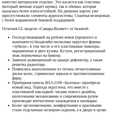
качество материалов отделки. Это касается как пластика
(который меньше издает шумы), так и обивка, которая
оказалась более износостойкой. На дверных картах уже
присутствовали элементы аудиосистемы. Сиденья велюровые,
с более выраженной боковой поддержкой.
Отличия GL модели «Самара-Валмет» от базовой:
Господствовавший на рубеже веков (прошлого и
нынешнего) биодизайн несколько округлил формы
«зубила», в том числе и его пластиковые бамперы,
окрашенные в цвет кузова. Кстати, регистрационный
знак перекочевал на бампер.
Заменен размещенный на крыше дефлектор, а также
решетка радиатора.
Появились выполненные из титана легкосплавные
диски колес, германские зеркала и противотуманные
фары.
Приборная панель ВАЗ-2109 «Балтика» приобрела
новый вид. Торпеда округлена, что вместе с
пластиковой накладкой, часами нового дизайна,
кнопочными механизмами и современным рулем
производят впечатление нахождения в иномарке.
Более эргономичными, комфортными и красивыми
стали отделанные велюром сидения, а в двери в целях