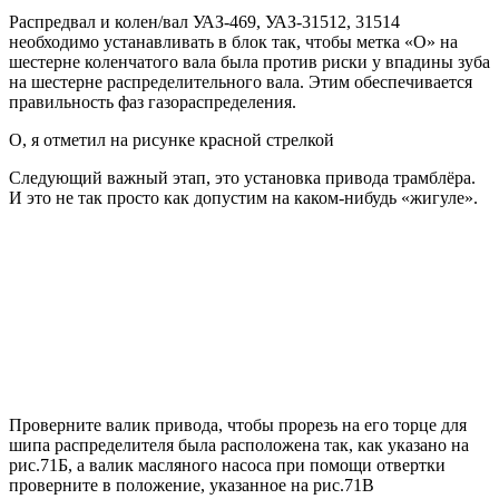
Распредвал и колен/вал УАЗ-469, УАЗ-31512, 31514
необходимо устанавливать в блок так, чтобы метка «О» на
шестерне коленчатого вала была против риски у впадины зуба
на шестерне распределительного вала. Этим обеспечивается
правильность фаз газораспределения.
О, я отметил на рисунке красной стрелкой
Следующий важный этап, это установка привода трамблёра.
И это не так просто как допустим на каком-нибудь «жигуле».
Проверните валик привода, чтобы прорезь на его торце для
шипа распределителя была расположена так, как указано на
рис.71Б, а валик масляного насоса при помощи отвертки
проверните в положение, указанное на рис.71В