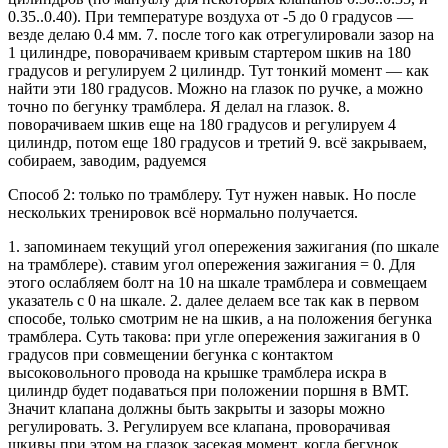
0.35..0.40). При температуре воздуха от -5 до 0 градусов —
везде делаю 0.4 мм. 7. после того как отрегулировали зазор на
1 цилиндре, поворачиваем кривым стартером шкив на 180
градусов и регулируем 2 цилиндр. Тут тонкий момент — как
найти эти 180 градусов. Можно на глазок по ручке, а можно
точно по бегунку трамблера. Я делал на глазок. 8.
поворачиваем шкив еще на 180 градусов и регулируем 4
цилиндр, потом еще 180 градусов и третий 9. всё закрываем,
собираем, заводим, радуемся
Способ 2: только по трамблеру. Тут нужен навык. Но после
нескольких тренировок всё нормально получается.
1. запоминаем текущий угол опережения зажигания (по шкале
на трамблере). ставим угол опережения зажигания = 0. Для
этого ослабляем болт на 10 на шкале трамблера и совмещаем
указатель с 0 на шкале. 2. далее делаем все так как в первом
способе, только смотрим не на шкив, а на положения бегунка
трамблера. Суть такова: при угле опережения зажигания в 0
градусов при совмещении бегунка с контактом
высоковольного провода на крышке трамблера искра в
цилиндр будет подаваться при положении поршня в ВМТ.
Значит клапана должны быть закрыты и зазоры можно
регулировать. 3. Регулируем все клапана, проворачивая
шкивы при этом на глазок засекая момент, когда бегунок