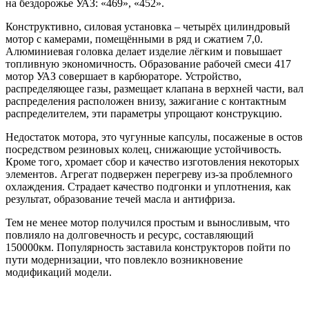
на бездорожье УАЗ: «469», «452».
Конструктивно, силовая установка – четырёх цилиндровый
мотор с камерами, помещёнными в ряд и сжатием 7,0.
Алюминиевая головка делает изделие лёгким и повышает
топливную экономичность. Образование рабочей смеси 417
мотор УАЗ совершает в карбюраторе. Устройство,
распределяющее газы, размещает клапана в верхней части, вал
распределения расположен внизу, зажигание с контактным
распределителем, эти параметры упрощают конструкцию.
Недостаток мотора, это чугунные капсулы, посаженые в остов
посредством резиновых колец, снижающие устойчивость.
Кроме того, хромает сбор и качество изготовления некоторых
элементов. Агрегат подвержен перегреву из-за проблемного
охлаждения. Страдает качество подгонки и уплотнения, как
результат, образование течей масла и антифриза.
Тем не менее мотор получился простым и выносливым, что
повлияло на долговечность и ресурс, составляющий
150000км. Популярность заставила конструкторов пойти по
пути модернизации, что повлекло возникновение
модификаций модели.