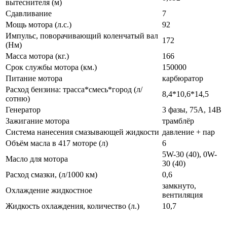
вытеснителя (м)
Сдавливание
7
Мощь мотора (л.с.)
92
Импульс, поворачивающий коленчатый вал
172
(Нм)
Масса мотора (кг.)
166
Срок службы мотора (км.)
150000
Питание мотора
карбюратор
Расход бензина: трасса*смесь*город (л/
8,4*10,6*14,5
сотню)
Генератор
3 фазы, 75А, 14В
Зажигание мотора
трамблёр
Система нанесения смазывающей жидкости
давление + пар
Объём масла в 417 моторе (л)
6
5W-30 (40), 0W-
Масло для мотора
30 (40)
Расход смазки, (л/1000 км)
0,6
замкнуто,
Охлаждение жидкостное
вентиляция
Жидкость охлаждения, количество (л.)
10,7