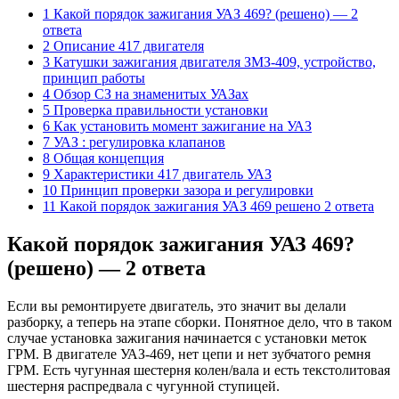
1 Какой порядок зажигания УАЗ 469? (решено) — 2
ответа
2 Описание 417 двигателя
3 Катушки зажигания двигателя ЗМЗ-409, устройство,
принцип работы
4 Обзор СЗ на знаменитых УАЗах
5 Проверка правильности установки
6 Как установить момент зажигание на УАЗ
7 УАЗ : регулировка клапанов
8 Общая концепция
9 Характеристики 417 двигатель УАЗ
10 Принцип проверки зазора и регулировки
11 Какой порядок зажигания УАЗ 469 решено 2 ответа
Какой порядок зажигания УАЗ 469?
(решено) — 2 ответа
Если вы ремонтируете двигатель, это значит вы делали
разборку, а теперь на этапе сборки. Понятное дело, что в таком
случае установка зажигания начинается с установки меток
ГРМ. В двигателе УАЗ-469, нет цепи и нет зубчатого ремня
ГРМ. Есть чугунная шестерня колен/вала и есть текстолитовая
шестерня распредвала с чугунной ступицей.