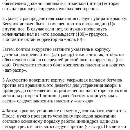
обязательно должно совпадать с отметкой (штифт) которая
есть на крышке распределительных шестеренок.
2 Далее, с распределителя зажигания следует убирать крышку.
Бегунок должен быть размещен против ввода «один (1)»
внутри нее. В случае если нет, то нужно провернуть
коленчатый вал на «сто восемьдесят (180)» градусов.
Поставите октан-корректор на «ноль (0)».
Затем, болтом аккуратно затяните указатель к корпусу
датчика-распределителя (дат-распр) зажигания так, чтобы он
обязательно совпал со средней риской октан-корректора (ок-
кор). Отпустите немного болт крепления пластины к корпусу
«дат-распр».
3 Аккуратно поверните корпус, удерживая пальцем бегунок
против его вращения, это делается для устранения зазоры в
приводе, до совмещения острия лепестка на статоре и красной
метки на роторе в 1 линию. Далее болтом к корпусу «дат-
распр» следует закрепить пластину «окт-кор».
4 Затем, крышку установите на место датчика-распределителя.
После, нужно проверить установку проводов зажигании
согласно основному порядку работы цилиндров один-два-
четыре-три, отсчитывать следует против (час.стр). После того