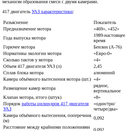
механизм образования смеси с двумя камерами.
417 двигатель
УАЗ характеристики
:
Разъяснение
Показатель
Предназначение мотора
«469», «452»
1989-настоящее
Года выпуска мотора
время
Горючее мотора
Бензин (А-76)
Нормативы экологии мотора
«Евро-0»
Сколько тактов у мотора
«4»
Объем 417 двигателя УАЗ (л)
2,45
Сплав блока мотора
алюминий
Камера объёмного вытеснения мотора (шт.)
«4»
рядное,
Размещение камер мотора
вертикальное
Клапан мотора, итого (штук)
«8»
Порядок
работы цилиндров 417 двигателя
«один/три/
УАЗ
четыре/два»
Камера объёмного вытеснения, поперечник
0,092
(м)
Расстояние между крайними положениями
0,092