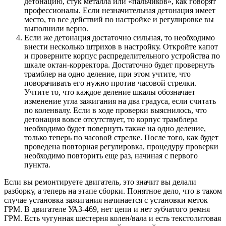
детонацию, стук металла или «пальчиков», как говорят
профессионалы. Если незначительная детонация имеет
место, то все действий по настройке и регулировке вы
выполнили верно.
Если же детонация достаточно сильная, то необходимо
внести несколько штрихов в настройку. Откройте капот
и проверните корпус распределительного устройства по
шкале октан-корректора. Достаточно будет провернуть
трамблер на одно деление, при этом учтите, что
поворачивать его нужно против часовой стрелки.
Учтите то, что каждое деление шкалы обозначает
изменение угла зажигания на два градуса, если считать
по коленвалу. Если в ходе проверки выяснилось, что
детонация вовсе отсутствует, то корпус трамблера
необходимо будет повернуть также на одно деление,
только теперь по часовой стрелке. После того, как будет
проведена повторная регулировка, процедуру проверки
необходимо повторить еще раз, начиная с первого
пункта.
Если вы ремонтируете двигатель, это значит вы делали
разборку, а теперь на этапе сборки. Понятное дело, что в таком
случае установка зажигания начинается с установки меток
ГРМ. В двигателе УАЗ-469, нет цепи и нет зубчатого ремня
ГРМ. Есть чугунная шестерня колен/вала и есть текстолитовая