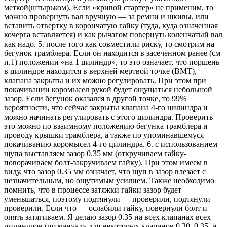
меткой(штырьком). Если «кривой стартер» не применим, то
можно провернуть вал вручную — за ремни и шкивы, или
вставить отвертку в корончатую гайку (туда, куда означенная
кочерга вставляется) и как рычагом повернуть коленчатый вал
как надо. 5. после того как совместили риску, то смотрим на
бегунок трамблера. Если он находится в засеченном ранее (см
п.1) положении «на 1 цилиндр», то это означает, что поршень
в цилиндре находится в верхней мертвой точке (ВМТ),
клапана закрыты и их можно регулировать. При этом при
покачивании коромысел рукой будет ощущаться небольшой
зазор. Если бегунок оказался в другой точке, то 99%
вероятности, что сейчас закрыты клапана 4-го цилиндра и
можно начинать регулировать с этого цилиндра. Проверить
это можно по взаимному положению бегунка трамблера и
проводу крышки трамблера, а также по упоминавшемуся
покачиванию коромысел 4-го цилиндра. 6. с использованием
щупа выставляем зазор 0.35 мм (откручиваем гайку-
поворачиваем болт-закручиваем гайку). При этом имеем в
виду, что зазор 0.35 мм означает, что щуп в зазор влезает с
незначительным, но ощутимым усилием. Также необходимо
помнить, что в процессе затяжки гайки зазор будет
уменьшаться, поэтому подтянули — проверили, подтянули
проверили. Если что — ослабили гайку, повернули болт и
опять затягиваем. Я делаю зазор 0.35 на всех клапанах всех
цилиндров (по мануалу для некоторых клапанов 0.30..0.35, и