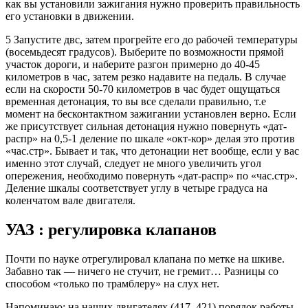
как вы установили зажигания нужно проверить правильность
его установки в движении.
5 Запустите двс, затем прогрейте его до рабочей температуры
(восемьдесят градусов). Выберите по возможности прямой
участок дороги, и наберите разгон примерно до 40-45
километров в час, затем резко надавите на педаль. В случае
если на скорости 50-70 километров в час будет ощущаться
временная детонация, то вы все сделали правильно, т.е
момент на бесконтактном зажигании установлен верно. Если
же присутствует сильная детонация нужно повернуть «дат-
распр» на 0,5-1 деление по шкале «окт-кор» делая это против
«час.стр». Бывает и так, что детонации нет вообще, если у вас
именно этот случай, следует не много увеличить угол
опережения, необходимо повернуть «дат-распр» по «час.стр».
Деление шкалы соответствует углу в четыре градуса на
коленчатом вале двигателя.
УАЗ : регулировка клапанов
Почти по науке отрегулировал клапана по метке на шкиве.
Забавно так — ничего не стучит, не гремит… Разницы со
способом «только по трамблеру» на слух нет.
Напоминаю: на наших двигателях (417, 421) порядок работы