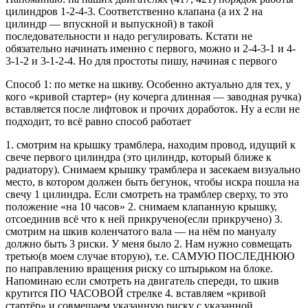
цилиндров 1-2-4-3. Соответственно клапана (а их 2 на
цилиндр — впускной и выпускной) в такой
последовательности и надо регулировать. Кстати не
обязательно начинать именно с первого, можно и 2-4-3-1 и 4-
3-1-2 и 3-1-2-4. Но для простоты пишу, начиная с первого
Способ 1: по метке на шкиву. Особенно актуально для тех, у
кого «кривой стартер» (ну кочерга длинная — заводная ручка)
вставляется после лифтовок и прочих доработок. Ну а если не
подходит, то всё равно способ работает
1. смотрим на крышку трамблера, находим провод, идущий к
свече первого цилиндра (это цилиндр, который ближе к
радиатору). Снимаем крышку трамблера и засекаем визуально
место, в котором должен быть бегунок, чтобы искра пошла на
свечу 1 цилиндра. Если смотреть на трамблер сверху, то это
положение «на 10 часов» 2. снимаем клапанную крышку,
отсоединив всё что к ней прикручено(если прикручено) 3.
смотрим на шкив коленчатого вала — на нём по мануалу
должно быть 3 риски. У меня было 2. Нам нужно совмещать
третью(в моем случае вторую), т.е. САМУЮ ПОСЛЕДНЮЮ
по направлению вращения риску со штырьком на блоке.
Напоминаю если смотреть на двигатель спереди, то шкив
крутится ПО ЧАСОВОЙ стрелке 4. вставляем «кривой
стартёр» и совмещаем указанную риску с указанной