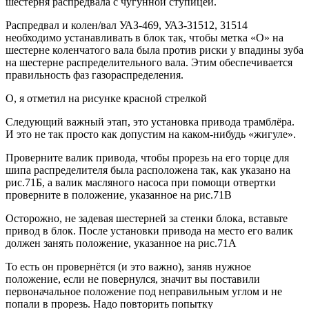
шестерня распредвала с чугунной ступицей.
Распредвал и колен/вал УАЗ-469, УАЗ-31512, 31514
необходимо устанавливать в блок так, чтобы метка «О» на
шестерне коленчатого вала была против риски у впадины зуба
на шестерне распределительного вала. Этим обеспечивается
правильность фаз газораспределения.
О, я отметил на рисунке красной стрелкой
Следующий важный этап, это установка привода трамблёра.
И это не так просто как допустим на каком-нибудь «жигуле».
Проверните валик привода, чтобы прорезь на его торце для
шипа распределителя была расположена так, как указано на
рис.71Б, а валик масляного насоса при помощи отвертки
проверните в положение, указанное на рис.71В
Осторожно, не задевая шестерней за стенки блока, вставьте
привод в блок. После установки привода на место его валик
должен занять положение, указанное на рис.71А
То есть он провернётся (и это важно), заняв нужное
положение, если не повернулся, значит вы поставили
первоначальное положение под неправильным углом и не
попали в прорезь. Надо повторить попытку