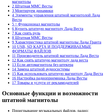
магнитолы
2 Штатная ММС Весты
3 Монтируем динамики
4 Элементы управления штатной магнитолой Лада
Веста
5 ↑ Функционал магнитолы
6 Купить штатную магнитолу Лада Веста
7 Как снять руль
8 Штатная ММС Весты
9 Характеристика штатной магнитолы Лады Гранта
10 USB, SD КАРТА И ПОДДЕРЖИВАЕМЫЕ
ФОРМАТЫ ФАЙЛОВ
11 Производитель штатной магнитолы Лада Веста
12 Как снять штатную магнитолу лада веста
13 Если автомагнитола без штекера
14 Замена штатной аудиосистемы
15 Как использовать штатную магнитолу Лада Веста
16 Настройка радиоприемника Лады Весты
17 Товары и услуги от рекламодателей
Основные функции и возможности
штатной магнитолы
Проигрывание музыкальных файлов, радио;