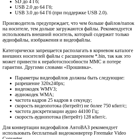
SD до 4 Гб;
USB 2.0 до 64 Гб;
USB 3.0 до 64 Гб (при поддержке USB 2.0).
Производитель предупреждает, что чем больше файлов/папок
на носителе, тем дольше загружаются файлы. Рекомендуется
использовать внешний носитель, который содержит только
аудиофайлы, изображения и видеофайлы.
Категорически запрещается располагать в корневом каталоге
внешних носителей файлы с расширением *.bin, так как это
может привести к неработоспособности ММС и потере
гарантии. Другими словами «Прошивка».
Параметры видеофайлов должны быть следующие:
разрешение 320x240px;
видеокодек WMV3;
аудиокодек WMA;
частота кадров 25 кадров в секунду;
скорость видеопотока (битрейт) не более 750 кбит/с;
частота дискретизации аудио 44100 Гц;
скорость аудиопотока (битрейт) 128 кбит/с.
Для конвертации видеофайлов АвтоВАЗ рекомендует
использовать бесплатный видеоконвертер Freemake Video
Converter.