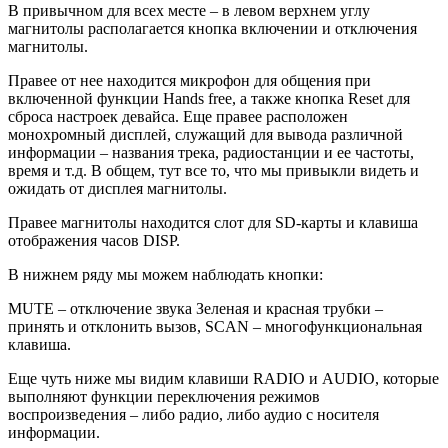
В привычном для всех месте – в левом верхнем углу
магнитолы располагается кнопка включении и отключения
магнитолы.
Правее от нее находится микрофон для общения при
включенной функции Hands free, а также кнопка Reset для
сброса настроек девайса. Еще правее расположен
монохромный дисплей, служащий для вывода различной
информации – названия трека, радиостанции и ее частоты,
время и т.д. В общем, тут все то, что мы привыкли видеть и
ожидать от дисплея магнитолы.
Правее магнитолы находится слот для SD-карты и клавиша
отображения часов DISP.
В нижнем ряду мы можем наблюдать кнопки:
MUTE – отключение звука Зеленая и красная трубки –
принять и отклонить вызов, SCAN – многофункциональная
клавиша.
Еще чуть ниже мы видим клавиши RADIO и AUDIO, которые
выполняют функции переключения режимов
воспроизведения – либо радио, либо аудио с носителя
информации.