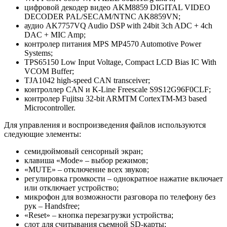
цифровой декодер видео AKM8859 DIGITAL VIDEO
DECODER PAL/SECAM/NTNC AK8859VN;
аудио AK7757VQ Audio DSP with 24bit 3ch ADC + 4ch
DAC + MIC Amp;
контролер питания MPS MP4570 Automotive Power
Systems;
TPS65150 Low Input Voltage, Compact LCD Bias IC With
VCOM Buffer;
TJA1042 high-speed CAN transceiver;
контроллер CAN и K-Line Freescale S9S12G96F0CLF;
контролер Fujitsu 32-bit ARMTM CortexTM-M3 based
Microcontroller.
Для управления и воспроизведения файлов используются
следующие элементы:
семидюймовый сенсорный экран;
клавиша «Mode» – выбор режимов;
«MUTE» – отключение всех звуков;
регулировка громкости – однократное нажатие включает
или отключает устройство;
микрофон для возможности разговора по телефону без
рук – Handsfree;
«Reset» – кнопка перезагрузки устройства;
слот для считывания съемной SD-карты;