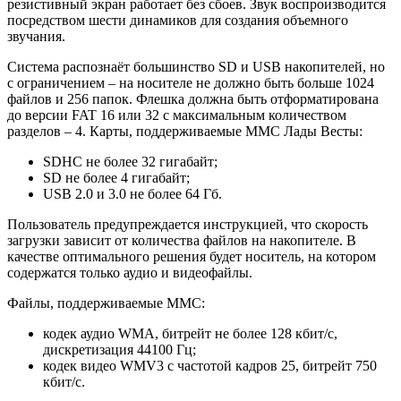
резистивный экран работает без сбоев. Звук воспроизводится
посредством шести динамиков для создания объемного
звучания.
Система распознаёт большинство SD и USB накопителей, но
с ограничением – на носителе не должно быть больше 1024
файлов и 256 папок. Флешка должна быть отформатирована
до версии FAT 16 или 32 с максимальным количеством
разделов – 4. Карты, поддерживаемые ММС Лады Весты:
SDHC не более 32 гигабайт;
SD не более 4 гигабайт;
USB 2.0 и 3.0 не более 64 Гб.
Пользователь предупреждается инструкцией, что скорость
загрузки зависит от количества файлов на накопителе. В
качестве оптимального решения будет носитель, на котором
содержатся только аудио и видеофайлы.
Файлы, поддерживаемые ММС:
кодек аудио WMA, битрейт не более 128 кбит/с,
дискретизация 44100 Гц;
кодек видео WMV3 с частотой кадров 25, битрейт 750
кбит/с.