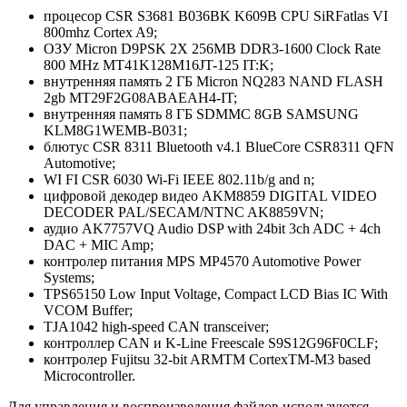
процесор CSR S3681 B036BK K609B CPU SiRFatlas VI
800mhz Cortex A9;
ОЗУ Micron D9PSK 2X 256MB DDR3-1600 Clock Rate
800 MHz MT41K128M16JT-125 IT:K;
внутренняя память 2 ГБ Micron NQ283 NAND FLASH
2gb MT29F2G08ABAEAH4-IT;
внутренняя память 8 ГБ SDMMC 8GB SAMSUNG
KLM8G1WEMB-B031;
блютус CSR 8311 Bluetooth v4.1 BlueCore CSR8311 QFN
Automotive;
WI FI CSR 6030 Wi-Fi IEEE 802.11b/g and n;
цифровой декодер видео AKM8859 DIGITAL VIDEO
DECODER PAL/SECAM/NTNC AK8859VN;
аудио AK7757VQ Audio DSP with 24bit 3ch ADC + 4ch
DAC + MIC Amp;
контролер питания MPS MP4570 Automotive Power
Systems;
TPS65150 Low Input Voltage, Compact LCD Bias IC With
VCOM Buffer;
TJA1042 high-speed CAN transceiver;
контроллер CAN и K-Line Freescale S9S12G96F0CLF;
контролер Fujitsu 32-bit ARMTM CortexTM-M3 based
Microcontroller.
Для управления и воспроизведения файлов используются