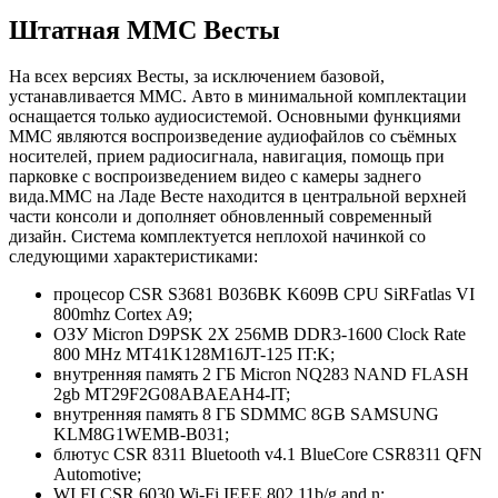
Штатная ММС Весты
На всех версиях Весты, за исключением базовой,
устанавливается ММС. Авто в минимальной комплектации
оснащается только аудиосистемой. Основными функциями
ММС являются воспроизведение аудиофайлов со съёмных
носителей, прием радиосигнала, навигация, помощь при
парковке с воспроизведением видео с камеры заднего
вида.ММС на Ладе Весте находится в центральной верхней
части консоли и дополняет обновленный современный
дизайн. Система комплектуется неплохой начинкой со
следующими характеристиками:
процесор CSR S3681 B036BK K609B CPU SiRFatlas VI
800mhz Cortex A9;
ОЗУ Micron D9PSK 2X 256MB DDR3-1600 Clock Rate
800 MHz MT41K128M16JT-125 IT:K;
внутренняя память 2 ГБ Micron NQ283 NAND FLASH
2gb MT29F2G08ABAEAH4-IT;
внутренняя память 8 ГБ SDMMC 8GB SAMSUNG
KLM8G1WEMB-B031;
блютус CSR 8311 Bluetooth v4.1 BlueCore CSR8311 QFN
Automotive;
WI FI CSR 6030 Wi-Fi IEEE 802.11b/g and n;