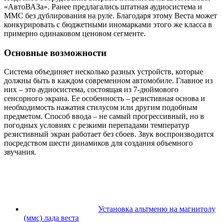
«АвтоВАЗа». Ранее предлагались штатная аудиосистема и
ММС без дублирования на руле. Благодаря этому Веста может
конкурировать с бюджетными иномарками этого же класса в
примерно одинаковом ценовом сегменте.
Основные возможности
Система объединяет несколько разных устройств, которые
должны быть в каждом современном автомобиле. Главное из
них – это аудиосистема, состоящая из 7-дюймового
сенсорного экрана. Ее особенность – резистивная основа и
необходимость нажатия стилусом или другим подобным
предметом. Способ ввода – не самый прогрессивный, но в
погодных условиях с резкими перепадами температур
резистивный экран работает без сбоев. Звук воспроизводится
посредством шести динамиков для создания объемного
звучания.
Установка альтменю на магнитолу
(ммс) лада веста