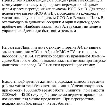
Приступаем к работе.Родную проводку резать не будем, для
коммутации используем донорские переходники.Первым
делом делаем переходник «папа-мама» ИСО А и В. Для этого
используем разъем ИСО А и В с проводами из комплекта
магнитолы и купленный разъем ИСО А и В «папа». Часть В,
отвечающую за динамики соединяем один к одному, здесь
проблем нет. Наиболее важна часть А, где сидит питание и
управление. Здесь надо быть внимательным.
На разъеме Лады питание с аккумулятора на А4, питание с
замка зажигания АСС на А7, на ММС ACV – с точностью
наоборот: А7 и А4. Их нужно соединить правильно! Зачем? –
Далее.Для того чтобы не выключалась магнитола при запуске
двигателя на провод АСС цепляем простейшую схемку.
Емкость подбираем от желания продолжительности времени
работы магнитолы без ключа зажигания. У меня получалось
при емкости 10000мкФ время работы 3 минуты, при емкости
2200мкФ – 45-50 секунд, больше не экспериментировал, но
логический ряд можно продолжить. При перекрестном
подключении (см. выше) – не заработает.