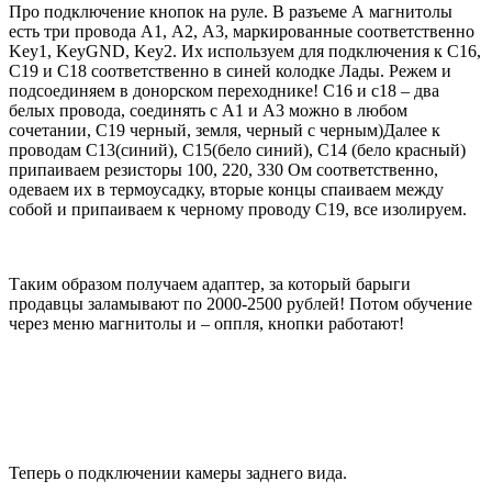
Про подключение кнопок на руле. В разъеме А магнитолы
есть три провода А1, А2, А3, маркированные соответственно
Key1, KeyGND, Key2. Их используем для подключения к С16,
С19 и С18 соответственно в синей колодке Лады. Режем и
подсоединяем в донорском переходнике! С16 и с18 – два
белых провода, соединять с А1 и А3 можно в любом
сочетании, С19 черный, земля, черный с черным)Далее к
проводам С13(синий), С15(бело синий), С14 (бело красный)
припаиваем резисторы 100, 220, 330 Ом соответственно,
одеваем их в термоусадку, вторые концы спаиваем между
собой и припаиваем к черному проводу С19, все изолируем.
Таким образом получаем адаптер, за который барыги
продавцы заламывают по 2000-2500 рублей! Потом обучение
через меню магнитолы и – оппля, кнопки работают!
Теперь о подключении камеры заднего вида.