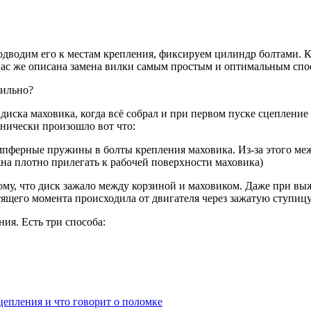
дводим его к местам крепления, фиксируем цилиндр болтами. К
нас же описана замена вилки самым простым и оптимальным спосо
вильно?
ска маховика, когда всё собрал и при первом пуске сцепление 
хнически произошло вот что:
пферные пружины в болты крепления маховика. Из-за этого межд
на плотно прилегать к рабочей поверхности маховика)
 тому, что диск зажало между корзиной и маховиком. Даже при 
утящего момента происходила от двигателя через зажатую ступи
ния. Есть три способа:
цепления и что говорит о поломке