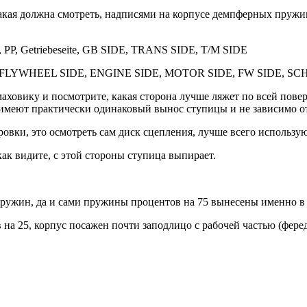
акая должна смотреть, надписями на корпусе демпферных пружин
P, Getriebeseite, GB SIDE, TRANS SIDE, T/M SIDE
T, FLYWHEEL SIDE, ENGINE SIDE, MOTOR SIDE, FW SIDE,
аховику и посмотрите, какая сторона лучше ляжет по всей повер
имеют практически одинаковый вынос ступицы и не зависимо от 
ровки, это осмотреть сам диск сцепления, лучше всего использ
ак видите, с этой стороны ступица выпирает.
пружин, да и сами пружины процентов на 75 вынесены именно в
а 25, корпус посажен почти заподлицо с рабочей частью (феред