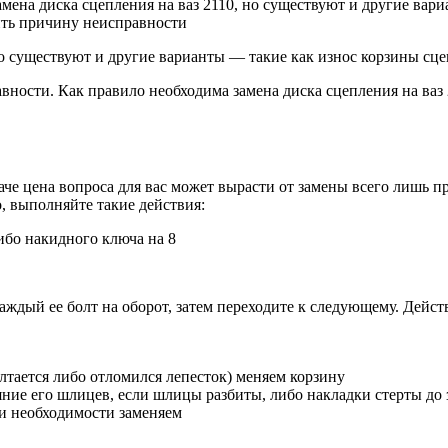
ена диска сцепления на ваз 2110, но существуют и другие вари
ить причину неисправности
но существуют и другие варианты — такие как износ корзины сц
ности. Как правило необходима замена диска сцепления на ваз 
че цена вопроса для вас может вырасти от замены всего лишь п
, выполняйте такие действия:
ибо накидного ключа на 8
дый ее болт на оборот, затем переходите к следующему. Действ
тается либо отломился лепесток) меняем корзину
яние его шлицев, если шлицы разбиты, либо накладки стерты до 
и необходимости заменяем