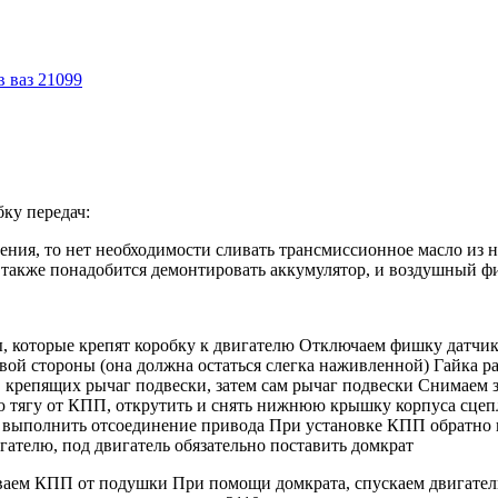
в ваз 21099
бку передач:
ния, то нет необходимости сливать трансмиссионное масло из н
м также понадобится демонтировать аккумулятор, и воздушный 
, которые крепят коробку к двигателю Отключаем фишку датчика
авой стороны (она должна остаться слегка наживленной) Гайка 
 крепящих рычаг подвески, затем сам рычаг подвески Снимаем з
 тягу от КПП, открутить и снять нижнюю крышку корпуса сцепл
 выполнить отсоединение привода При установке КПП обратно в
гателю, под двигатель обязательно поставить домкрат
иваем КПП от подушки При помощи домкрата, спускаем двигател