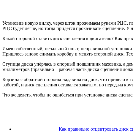
Установив новую вилку, через шток прожимаем руками РЦС, по
РЦС будет легче, но тогда придется прокачивать сцепление. У 
Какой стороной ставить диск сцепления к двигателю? Как пра
Имею собственный, печальный опыт, неправильной установки ди
Пришлось заново снимать коробку и менять стороной диск. Те
Ступица диска упёрлась в опорный подшипник маховика, а дем
миллиметров (правильно – рабочая часть диска сцепления долж
Корзина с обратной стороны надавила на диск, что привело к
работой, и диск сцепления оставался зажатым, но передача кр
Что же делать, чтобы не ошибаться при установке диска сцепле
Как правильно отцентровать диск с