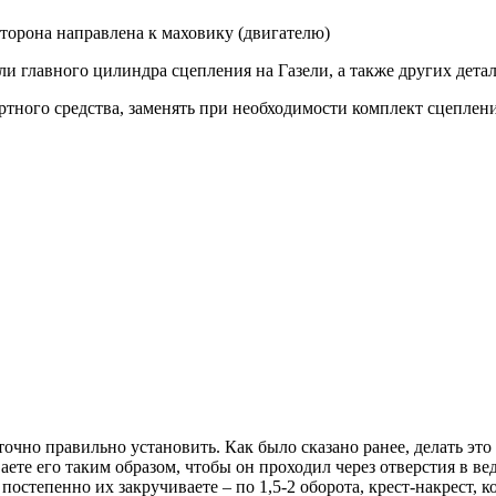
торона направлена к маховику (двигателю)
ли главного цилиндра сцепления на Газели, а также других дета
тного средства, заменять при необходимости комплект сцеплени
аточно правильно установить. Как было сказано ранее, делать э
аете его таким образом, чтобы он проходил через отверстия в в
остепенно их закручиваете – по 1,5-2 оборота, крест-накрест, 