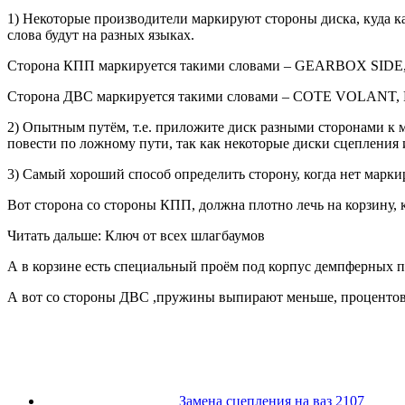
1) Некоторые производители маркируют стороны диска, куда к
слова будут на разных языках.
Сторона КПП маркируется такими словами – GEARBOX SIDE, P
Сторона ДВС маркируется такими словами – COTE VOLAN
2) Опытным путём, т.е. приложите диск разными сторонами к м
повести по ложному пути, так как некоторые диски сцепления 
3) Самый хороший способ определить сторону, когда нет марки
Вот сторона со стороны КПП, должна плотно лечь на корзину, к
Читать дальше: Ключ от всех шлагбаумов
А в корзине есть специальный проём под корпус демпферных 
А вот со стороны ДВС ,пружины выпирают меньше, процентов н
Замена сцепления на ваз 2107