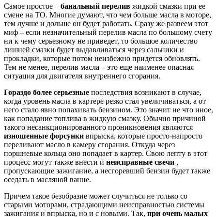
Самое простое –
банальный перелив
жидкой смазки при ее
смене на ТО. Многие думают, что чем больше масла в моторе,
тем лучше и дольше он будет работать. Сразу же развеем этот
миф – если незначительный перелив масла по большому счету
ни к чему серьезному не приведет, то большое количество
лишней смазки будет выдавливаться через сальники и
прокладки, которые потом неизбежно придется обновлять.
Тем не менее, перелив масла – это еще наименее опасная
ситуация для двигателя внутреннего сгорания.
Гораздо более серьезные
последствия возникают в случае,
когда уровень масла в картере резко стал увеличиваться, а от
него стало явно попахивать бензином. Это значит не что иное,
как попадание топлива в жидкую смазку. Обычно причиной
такого несанкционированного проникновения являются
изношенные форсунки
впрыска, которые просто-напросто
переливают масло в камеру сгорания. Откуда через
поршневые кольца оно попадает в картер. Свою лепту в этот
процесс могут также внести и
неисправные свечи
,
пропускающие зажигание, а несгоревший бензин будет также
оседать в масляной ванне.
Причем такое безобразие может случиться не только со
старыми моторами, страдающими неисправностью системы
зажигания и впрыска, но и с новыми. Так,
при очень малых