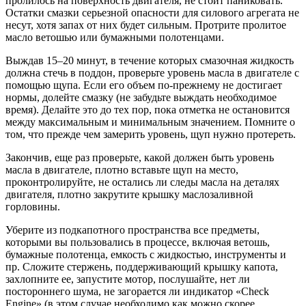
пролилось на поверхность двигателя, не стоит паниковать.
Остатки смазки серьезной опасности для силового агрегата не
несут, хотя запах от них будет сильным. Протрите пролитое
масло ветошью или бумажными полотенцами.
Выждав 15–20 минут, в течение которых смазочная жидкость
должна стечь в поддон, проверьте уровень масла в двигателе с
помощью щупа. Если его объем по-прежнему не достигает
нормы, долейте смазку (не забудьте выждать необходимое
время). Делайте это до тех пор, пока отметка не остановится
между максимальным и минимальным значением. Помните о
том, что прежде чем замерить уровень, щуп нужно протереть.
Закончив, еще раз проверьте, какой должен быть уровень
масла в двигателе, плотно вставьте щуп на место,
проконтролируйте, не остались ли следы масла на деталях
двигателя, плотно закрутите крышку маслозаливной
горловины.
Уберите из подкапотного пространства все предметы,
которыми вы пользовались в процессе, включая ветошь,
бумажные полотенца, емкость с жидкостью, инструменты и
пр. Сложите стержень, поддерживающий крышку капота,
захлопните ее, запустите мотор, послушайте, нет ли
постороннего шума, не загорается ли индикатор «Check
Engine» (в этом случае необходимо как можно скорее