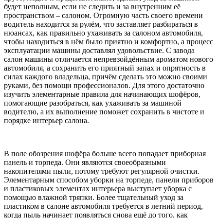
будет неполным, если не следить и за внутренним её
пространством – салоном. Огромную часть своего времени
водитель находится за рулём, что заставляет разбираться в
нюансах, как правильно ухаживать за салоном автомобиля,
чтобы находиться в нём было приятно и комфортно, а процесс
эксплуатации машины доставлял удовольствие. С завода
салон машины отличается непревзойдённым ароматом нового
автомобиля, а сохранить его приятный запах и опрятность в
силах каждого владельца, причём сделать это можно своими
руками, без помощи профессионалов. Для этого достаточно
изучить элементарные правила для начинающих шофёров,
помогающие разобраться, как ухаживать за машиной
водителю, а их выполнение поможет сохранить в чистоте и
порядке интерьер салона.
В поле обозрения шофёра больше всего попадает приборная
панель и торпеда. Они являются своеобразными
накопителями пыли, потому требуют регулярной очистки.
Элементарным способом уборки на торпеде, панели приборов
и пластиковых элементах интерьера выступает уборка с
помощью влажной тряпки. Более тщательный уход за
пластиком в салоне автомобиля требуется в летний период,
когда пыль начинает появляться снова ещё до того, как