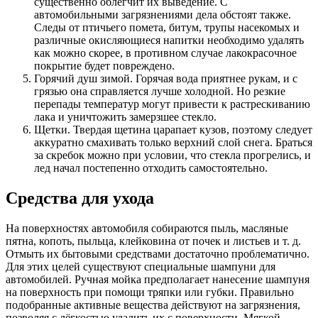
существенно облегчит их выведение. С
автомобильными загрязнениями дела обстоят также.
Следы от птичьего помета, битум, трупы насекомых и
различные окисляющиеся напитки необходимо удалять
как можно скорее, в противном случае лакокрасочное
покрытие будет повреждено.
Горячий душ зимой. Горячая вода приятнее рукам, и с
грязью она справляется лучше холодной. Но резкие
перепады температур могут привести к растрескиванию
лака и уничтожить замерзшее стекло.
Щетки. Твердая щетина царапает кузов, поэтому следует
аккуратно смахивать только верхний слой снега. Браться
за скребок можно при условии, что стекла прогрелись, и
лед начал постепенно отходить самостоятельно.
Средства для ухода
На поверхностях автомобиля собираются пыль, масляные
пятна, копоть, пыльца, клейковина от почек и листьев и т. д.
Отмыть их бытовыми средствами достаточно проблематично.
Для этих целей существуют специальные шампуни для
автомобилей. Ручная мойка предполагает нанесение шампуня
на поверхность при помощи тряпки или губки. Правильно
подобранные активные вещества действуют на загрязнения,
позволяя с лёгкостью удалить их с поверхности. Мягкой