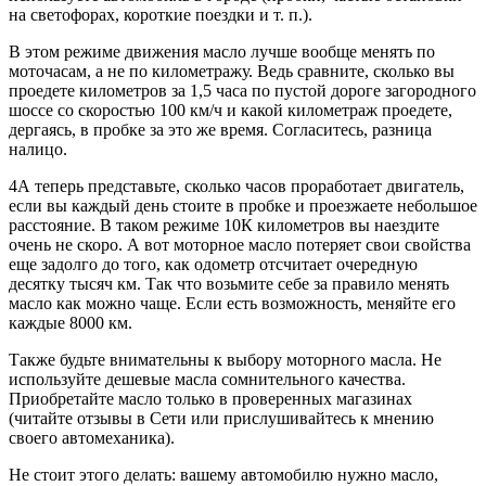
на светофорах, короткие поездки и т. п.).
В этом режиме движения масло лучше вообще менять по
моточасам, а не по километражу. Ведь сравните, сколько вы
проедете километров за 1,5 часа по пустой дороге загородного
шоссе со скоростью 100 км/ч и какой километраж проедете,
дергаясь, в пробке за это же время. Согласитесь, разница
налицо.
4А теперь представьте, сколько часов проработает двигатель,
если вы каждый день стоите в пробке и проезжаете небольшое
расстояние. В таком режиме 10К километров вы наездите
очень не скоро. А вот моторное масло потеряет свои свойства
еще задолго до того, как одометр отсчитает очередную
десятку тысяч км. Так что возьмите себе за правило менять
масло как можно чаще. Если есть возможность, меняйте его
каждые 8000 км.
Также будьте внимательны к выбору моторного масла. Не
используйте дешевые масла сомнительного качества.
Приобретайте масло только в проверенных магазинах
(читайте отзывы в Сети или прислушивайтесь к мнению
своего автомеханика).
Не стоит этого делать: вашему автомобилю нужно масло,