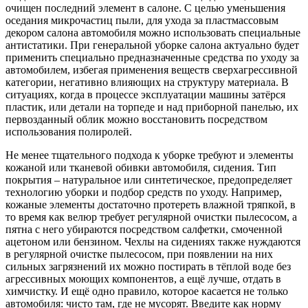
очищен последний элемент в салоне. С целью уменьшения
оседания микрочастиц пыли, для ухода за пластмассовым
декором салона автомобиля можно использовать специальные
антистатики. При генеральной уборке салона актуально будет
применить специально предназначенные средства по уходу за
автомобилем, избегая применения веществ сверхагрессивной
категории, негативно влияющих на структуру материала. В
ситуациях, когда в процессе эксплуатации машины затёрся
пластик, или детали на торпеде и над приборной панелью, их
первозданный облик можно восстановить посредством
использования полиролей.
Не менее тщательного подхода к уборке требуют и элементы
кожаной или тканевой обивки автомобиля, сидения. Тип
покрытия – натуральное или синтетическое, предопределяет
технологию уборки и подбор средств по уходу. Например,
кожаные элементы достаточно протереть влажной тряпкой, в
то время как велюр требует регулярной очистки пылесосом, а
пятна с него убираются посредством салфетки, смоченной
ацетоном или бензином. Чехлы на сидениях также нуждаются
в регулярной очистке пылесосом, при появлении на них
сильных загрязнений их можно постирать в тёплой воде без
агрессивных моющих компонентов, а ещё лучше, отдать в
химчистку. И ещё одно правило, которое касается не только
автомобиля: чисто там, где не мусорят. Введите как норму