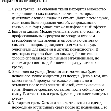
стараться их не допускать:
Сухая тряпка. На обычной ткани находится множество
микроскопических пылевых песчинок, которые
действуют, словно наждачная бумага. Даже в том случае,
если ткань была идеально чистой, соприкасаясь с
грязью, она будет давать тот же шлифовальный эффект.
Бытовая химия. Можно услышать советы о том, что
профессиональные средства по уходу за кузовом
автомобиля лучше заменить на обычную бытовую
химию. — например, жидкость для мытья посуды,
очистители для раковин и других поверхностей. В
некоторых случаях бытовая химия действительно
хорошо справляется с сильными загрязнениями, но
своим агрессивным действием она разрушает лак и
краску.
Экономия на уходе. Дешевая автокосметика будет
ненамного лучше жидкости для посуды. Дело в том, что
качественный продукт не только очищает, но и
оставляет после себя защитный слой, отталкивающий
грязь. Дешевое средство оставляет после себя липкую
жижу. В итоге пыль и грязь будут еще сильнее липнуть к
кузову.
Застарелая грязь. Хозяйки знают, что пятна на одежде
необходимо отстирывать сразу после их появления. Это