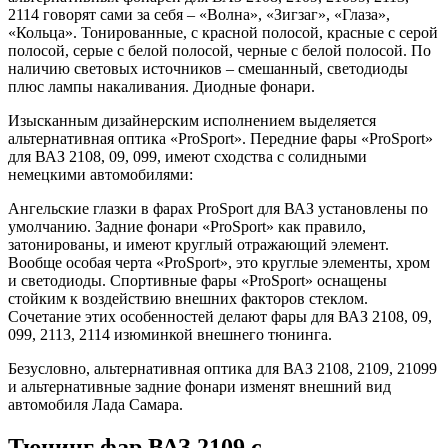
2114 говорят сами за себя – «Волна», «Зигзаг», «Глаза»,
«Кольца». Тонированные, с красной полосой, красные с серой
полосой, серые с белой полосой, черные с белой полосой. По
наличию световых источников – смешанный, светодиоды
плюс лампы накаливания. Диодные фонари.
Изысканным дизайнерским исполнением выделяется
альтернативная оптика «ProSport». Передние фары «ProSport»
для ВАЗ 2108, 09, 099, имеют сходства с солидными
немецкими автомобилями:
Ангельские глазки в фарах ProSport для ВАЗ установлены по
умолчанию. Задние фонари «ProSport» как правило,
затонированы, и имеют круглый отражающий элемент.
Вообще особая черта «ProSport», это круглые элементы, хром
и светодиоды. Спортивные фары «ProSport» оснащены
стойким к воздействию внешних факторов стеклом.
Сочетание этих особенностей делают фары для ВАЗ 2108, 09,
099, 2113, 2114 изюминкой внешнего тюнинга.
Безусловно, альтернативная оптика для ВАЗ 2108, 2109, 21099
и альтернативные задние фонари изменят внешний вид
автомобиля Лада Самара.
Тюнинг фар ВАЗ 2109 с