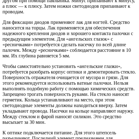
другом при помощи паяльника. Минус припаивают к минусу,
а плюс — к плюсу. Затем ножки светодиодов припаивают к
проводам.
Для фиксации диодов применяют лак для ногтей. Средство
наносится на торцы. Лак применяется для обеспечения
надежного крепления диодов и хорошего контакта палочки с
предыдущим элементом. Для «ангельских глазок» с
«ресничками» потребуется сделать насечку по всей длине
палочек. Между «ресничками» соблюдается расстояние в 10
мм. Их глубина равняется 5 мм.
Чтобы самостоятельно установить «ангельские глазки»,
потребуется разобрать корпус оптики и демонтировать стекло.
Поверхность отражателя очищается от мусора и грязи. Для
этого рекомендуется использовать ватные палочки. Нельзя
выполнять подобную работу с помощью химических средств.
Запрещено трогать поверхность руками. На стекло наносят
герметик. Кольца устанавливают на место, при этом
светодиодные элементы должны находиться вверху. Затем
укладывают провода. Насечки на кольце направляют наружу.
Между стеклом и фарой наносят силикон. Это средство
высыхает за 30 мин.
К оптике подключается питание. Для этого штепсель
разъединяют. Последний элемент предназначен для