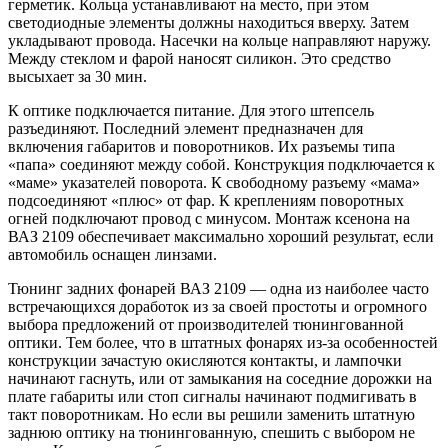
герметик. Кольца устанавливают на место, при этом
светодиодные элементы должны находиться вверху. Затем
укладывают провода. Насечки на кольце направляют наружу.
Между стеклом и фарой наносят силикон. Это средство
высыхает за 30 мин.
К оптике подключается питание. Для этого штепсель
разъединяют. Последний элемент предназначен для
включения габаритов и поворотников. Их разъемы типа
«папа» соединяют между собой. Конструкция подключается к
«маме» указателей поворота. К свободному разъему «мама»
подсоединяют «плюс» от фар. К креплениям поворотных
огней подключают провод с минусом. Монтаж ксенона на
ВАЗ 2109 обеспечивает максимально хороший результат, если
автомобиль оснащен линзами.
Тюнинг задних фонарей ВАЗ 2109 — одна из наиболее часто
встречающихся доработок из за своей простоты и огромного
выбора предложений от производителей тюнингованной
оптики. Тем более, что в штатных фонарях из-за особенностей
конструкции зачастую окисляются контакты, и лампочки
начинают гаснуть, или от замыкания на соседние дорожки на
плате габариты или стоп сигналы начинают подмигивать в
такт поворотникам. Но если вы решили заменить штатную
заднюю оптику на тюнингованную, спешить с выбором не