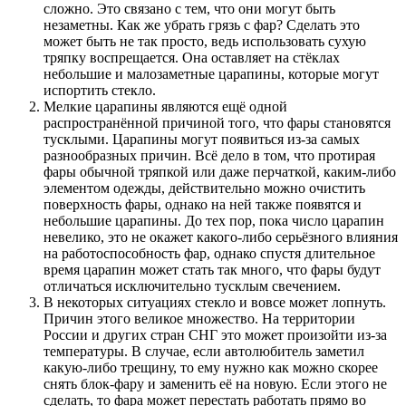
сложно. Это связано с тем, что они могут быть
незаметны. Как же убрать грязь с фар? Сделать это
может быть не так просто, ведь использовать сухую
тряпку воспрещается. Она оставляет на стёклах
небольшие и малозаметные царапины, которые могут
испортить стекло.
Мелкие царапины являются ещё одной
распространённой причиной того, что фары становятся
тусклыми. Царапины могут появиться из-за самых
разнообразных причин. Всё дело в том, что протирая
фары обычной тряпкой или даже перчаткой, каким-либо
элементом одежды, действительно можно очистить
поверхность фары, однако на ней также появятся и
небольшие царапины. До тех пор, пока число царапин
невелико, это не окажет какого-либо серьёзного влияния
на работоспособность фар, однако спустя длительное
время царапин может стать так много, что фары будут
отличаться исключительно тусклым свечением.
В некоторых ситуациях стекло и вовсе может лопнуть.
Причин этого великое множество. На территории
России и других стран СНГ это может произойти из-за
температуры. В случае, если автолюбитель заметил
какую-либо трещину, то ему нужно как можно скорее
снять блок-фару и заменить её на новую. Если этого не
сделать, то фара может перестать работать прямо во