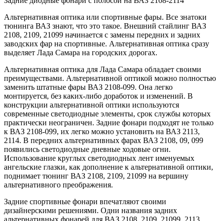
Задние диодные фонари с полосой на ВАЗ 2108-2114
Альтернативная оптика или спортивные фары. Все знатоки
тюнинга ВАЗ знают, что это такое. Внешний стайлинг ВАЗ
2108, 2109, 21099 начинается с замены передних и задних
заводских фар на спортивные. Альтернативная оптика сразу
выделяет Лада Самара на городских дорогах.
Альтернативная оптика для Лада Самара обладает своими
преимуществами. Альтернативной оптикой можно полностью
заменить штатные фары ВАЗ 2108-099. Она легко
монтируется, без каких-либо доработок и изменений. В
конструкции альтернативной оптики используются
современные светодиодные элементы, срок службы которых
практически неограничен. Задние фонари подходят не только
к ВАЗ 2108-099, их легко можно установить на ВАЗ 2113,
2114. В передних альтернативных фарах ВАЗ 2108, 09, 099
появились светодиодные дневные ходовые огни.
Использование круглых светодиодных лент именуемых
ангельские глазки, как дополнение к альтернативной оптики,
поднимает тюнинг ВАЗ 2108, 2109, 21099 на вершину
альтернативного преображения.
Задние спортивные фонари впечатляют своими
дизайнерскими решениями. Одни названия задних
альтернативных фонарей для ВАЗ 2108, 2109, 21099, 2113,