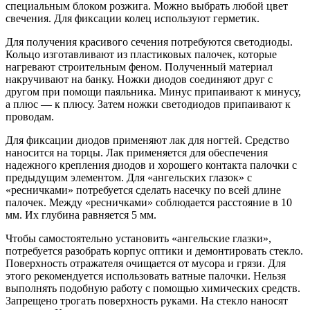
специальным блоком розжига. Можно выбрать любой цвет
свечения. Для фиксации колец используют герметик.
Для получения красивого сечения потребуются светодиоды.
Кольцо изготавливают из пластиковых палочек, которые
нагревают строительным феном. Полученный материал
накручивают на банку. Ножки диодов соединяют друг с
другом при помощи паяльника. Минус припаивают к минусу,
а плюс — к плюсу. Затем ножки светодиодов припаивают к
проводам.
Для фиксации диодов применяют лак для ногтей. Средство
наносится на торцы. Лак применяется для обеспечения
надежного крепления диодов и хорошего контакта палочки с
предыдущим элементом. Для «ангельских глазок» с
«ресничками» потребуется сделать насечку по всей длине
палочек. Между «ресничками» соблюдается расстояние в 10
мм. Их глубина равняется 5 мм.
Чтобы самостоятельно установить «ангельские глазки»,
потребуется разобрать корпус оптики и демонтировать стекло.
Поверхность отражателя очищается от мусора и грязи. Для
этого рекомендуется использовать ватные палочки. Нельзя
выполнять подобную работу с помощью химических средств.
Запрещено трогать поверхность руками. На стекло наносят